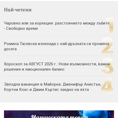
Най-четени
Чаровно или за корекция: разстоянието между зъбите
- Свободно време
Ромина Тасевска изненада с най-дръзката си промяна
досега
Хороскоп за АВГУСТ 2026 г.: Нови възможности, важни
решения и емоционален баланс
Звездна ваканция в Майорка: Дженифър Анистън,
Кортни Кокс и Джим Къртис заедно на яхта
Дъщерята на Тодор Батков вдигна сватба, Стоичков и
Братя Аргирови я изненадаха с песен
Магическата топка