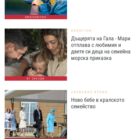
ЛЮБОПИТНО
ИЗВЕСТНИ
Дъщерята на Гала - Мари
отплава с любимия и
двете си деца на семейна
морска приказка
БГ ЗВЕЗДИ
СВОБОДНО ВРЕМЕ
Ново бебе в кралското
семейство