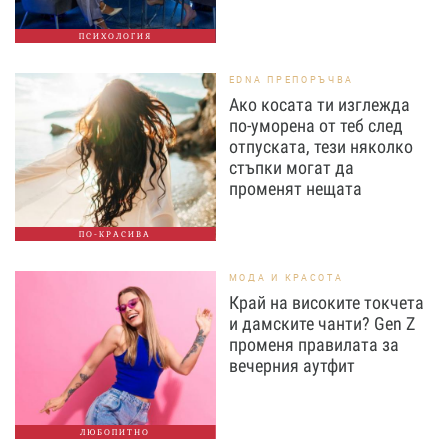
ПСИХОЛОГИЯ
EDNA ПРЕПОРЪЧВА
Ако косата ти изглежда
по-уморена от теб след
отпуската, тези няколко
стъпки могат да
променят нещата
ПО-КРАСИВА
МОДА И КРАСОТА
Край на високите токчета
и дамските чанти? Gen Z
променя правилата за
вечерния аутфит
ЛЮБОПИТНО