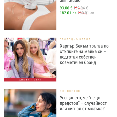
Skin Studio
93.06 €
132.94 €
182.01 лв
260.01 лв
СВОБОДНО ВРЕМЕ
Харпър Бекъм тръгва по
стъпките на майка си –
подготвя собствен
козметичен бранд
БЛЯСЪК И СТИЛ
ЛЮБОПИТНО
Усещането, че “нещо
предстои” – случайност
или сигнал от мозъка?