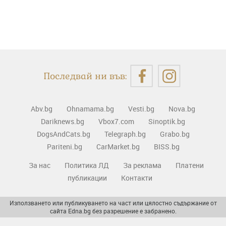
Последвай ни във:
Abv.bg
Ohnamama.bg
Vesti.bg
Nova.bg
Dariknews.bg
Vbox7.com
Sinoptik.bg
DogsAndCats.bg
Telegraph.bg
Grabo.bg
Pariteni.bg
CarMarket.bg
BISS.bg
За нас
Политика ЛД
За реклама
Платени
публикации
Контакти
Използването или публикуването на част или цялостно съдържание от
сайта Edna.bg без разрешение е забранено.