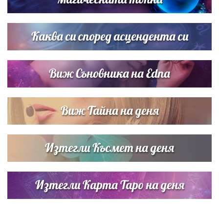
Списъкът е ясен: Джей Ло и Риана във ВИП гостите на
сватбата на Роналдо
Каква си според асцендента си
Виж Съновника на Edna
Виж Тайна на деня
Изтегли Късмет на деня
Изтегли Карта Таро на деня