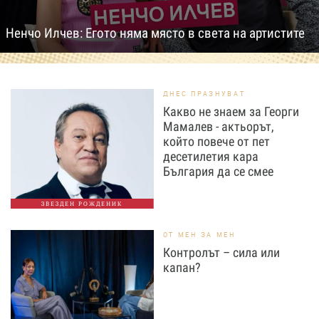
Ненчо Илчев: Егото няма място в света на артистите
ДНЕС ПРАЗНУВАТ
Какво не знаем за Георги
Мамалев - актьорът,
който повече от пет
десетилетия кара
България да се смее
ЗВЕЗДЕН РОЖДЕНИК
ОТ МЕН ЗА МЕН
Контролът – сила или
капан?