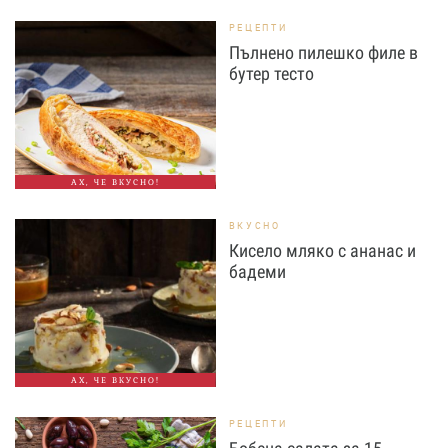
РЕЦЕПТИ
Пълнено пилешко филе в
бутер тесто
АХ, ЧЕ ВКУСНО!
ВКУСНО
Кисело мляко с ананас и
бадеми
АХ, ЧЕ ВКУСНО!
РЕЦЕПТИ