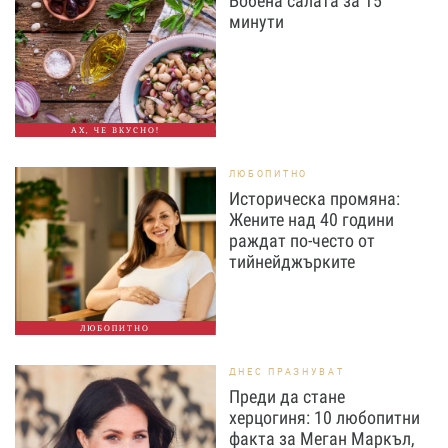
Бобена салата за 15
минути
АХ, ЧЕ ВКУСНО!
ЛЮБОПИТНО
Историческа промяна:
Жените над 40 години
раждат по-често от
тийнейджърките
ЛЮБОПИТНО
ДНЕС ПРАЗНУВАТ
Преди да стане
херцогиня: 10 любопитни
факта за Меган Маркъл,