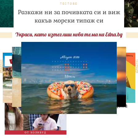
ТЕСТОВЕ
Разкажи ни за почивката си и виж
какъв морски типаж си
Украси, като изтеглиш нова тема на Edna.bg
Оферти
СВОБОДНО ВРЕМЕ
Дженифър Лопес събира
спомени с близнаците си
преди да напуснат дома
ОТ ХОЛИВУД