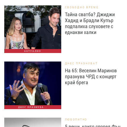
СВОБОДНО ВРЕМЕ
Тайна сватба? Джиджи
Хадид и Брадли Купър
подпалиха слуховете с
еднакви халки
АКТУАЛНО
ДНЕС ПРАЗНУВАТ
На 65: Веселин Маринов
празнува ЧРД с концерт
край брега
ДНЕС ПРАЗНУВА...
ЛЮБОПИТНО
5 вещи, които според Фън