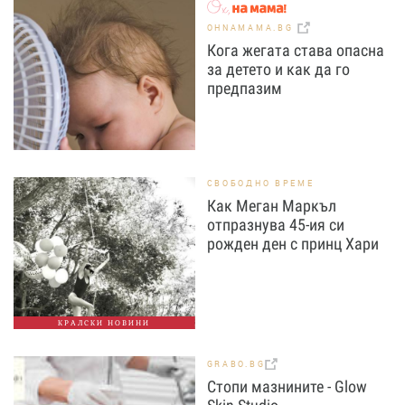
OHNAMAMA.BG
Кога жегата става опасна
за детето и как да го
предпазим
СВОБОДНО ВРЕМЕ
Как Меган Маркъл
отпразнува 45-ия си
рожден ден с принц Хари
КРАЛСКИ НОВИНИ
GRABO.BG
Стопи мазнините - Glow