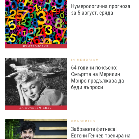
Нумерологична прогноза
за 5 август, сряда
НУМЕРОЛОГИЯ
IN MEMORIAM
64 години по-късно:
Смъртта на Мерилин
Монро продължава да
буди въпроси
ДА ПОЧЕТЕМ ДНЕС
ЛЮБОПИТНО
Забравете фитнеса!
Евгени Генчев тренира на