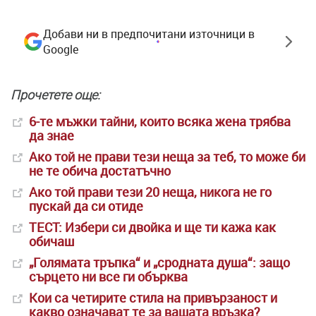
Добави ни в предпочитани източници в
Google
Прочетете още:
6-те мъжки тайни, които всяка жена трябва
да знае
Ако той не прави тези неща за теб, то може би
не те обича достатъчно
Ако той прави тези 20 неща, никога не го
пускай да си отиде
ТЕСТ: Избери си двойка и ще ти кажа как
обичаш
„Голямата тръпка“ и „сродната душа“: защо
сърцето ни все ги обърква
Кои са четирите стила на привързаност и
какво означават те за вашата връзка?