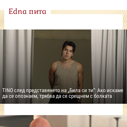
Edna пита
TINO след представянето на „Била си ти“: Ако искаме
да се опознаем, трябва да се срещнем с болката