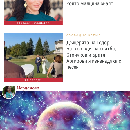
които малцина знаят
ЗВЕЗДЕН РОЖДЕНИК
СВОБОДНО ВРЕМЕ
Дъщерята на Тодор
Батков вдигна сватба,
Стоичков и Братя
Аргирови я изненадаха с
песен
БГ ЗВЕЗДИ
Йорданова