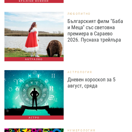
КРАЛСКИ НОВИНИ
ЛЮБОПИТНО
Българският филм "Баба
и Меца" със световна
премиера в Сараево
2026. Пуснаха трейлъра
АКТУАЛНО
АСТРОЛОГИЯ
Дневен хороскоп за 5
август, сряда
АСТРО
НУМЕРОЛОГИЯ