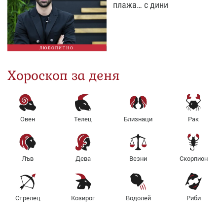
плажа… с дини
ЛЮБОПИТНО
Хороскоп за деня
Овен
Телец
Близнаци
Рак
Лъв
Дева
Везни
Скорпион
Стрелец
Козирог
Водолей
Риби