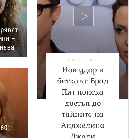
аряват
ини –
знава
ИЗВЕСТНИ
Нов удар в
битката: Брад
Пит поиска
достъп до
тайните на
Анджелина
60:
Джоли