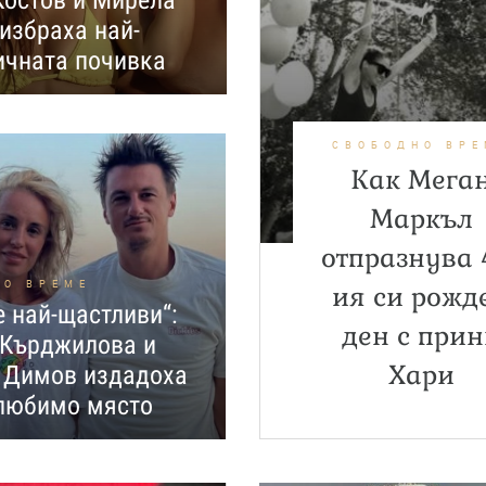
остов и Мирела
избраха най-
ичната почивка
СВОБОДНО ВРЕ
Как Мега
Маркъл
отпразнува 
НО ВРЕМЕ
ия си рожд
е най-щастливи“:
ден с при
 Кърджилова и
Хари
 Димов издадоха
 любимо място