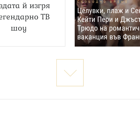
СВОБОДНО ВРЕМЕ
здата й изгря
Целувки, плаж и Се
егендарно ТВ
Кейти Пери и Джъс
шоу
Трюдо на романтич
ваканция във Фран