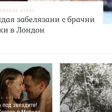
ВОБОДНО ВРЕМЕ
ндая забелязани с брачни
ки в Лондон
НО ВРЕМЕ
 под звездите!