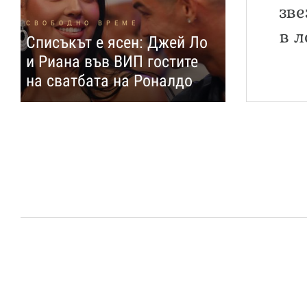
зве
СВОБОДНО ВРЕМЕ
в л
Списъкът е ясен: Джей Ло
и Риана във ВИП гостите
на сватбата на Роналдо