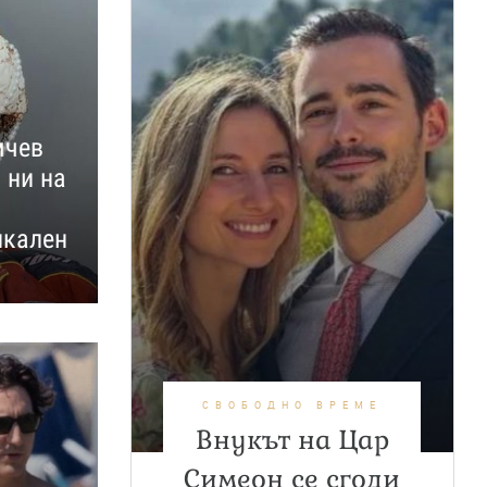
мчев
 ни на
икален
СВОБОДНО ВРЕМЕ
Внукът на Цар
Симеон се сгоди