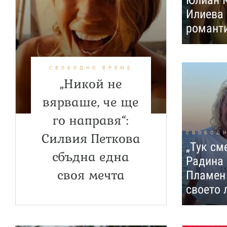
Юлиан К
Илиева 
романт
СВОБОДНО ВРЕМЕ
„Никой не
вярваше, че ще
го направя“:
СВОБОД
Силвия Петкова
„Тук см
сбъдна една
Радина
своя мечта
Пламен
своето