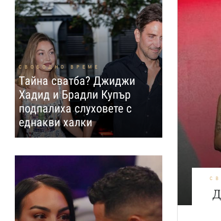
СВОБОДНО ВРЕМЕ
Тайна сватба? Джиджи
Хадид и Брадли Купър
подпалиха слуховете с
еднакви халки
С
Д