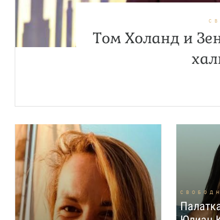
С
Том Холанд и Зе
хал
СВОБОД
Палатка