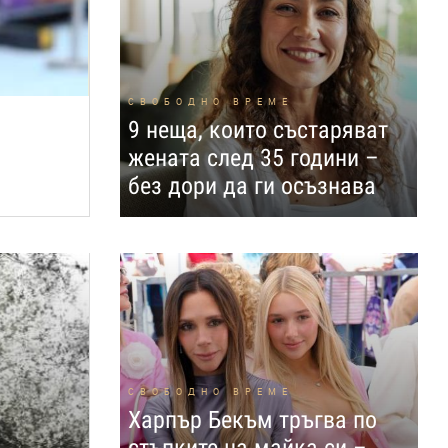
СВОБОДНО ВРЕМЕ
9 неща, които състаряват
жената след 35 години –
без дори да ги осъзнава
СВОБОДНО ВРЕМЕ
Харпър Бекъм тръгва по