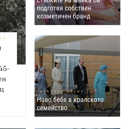
стъпките на майка си –
подготвя собствен
козметичен бранд
МЕ
н
45-
ен
нц
СВОБОДНО ВРЕМЕ
Ново бебе в кралското
семейство