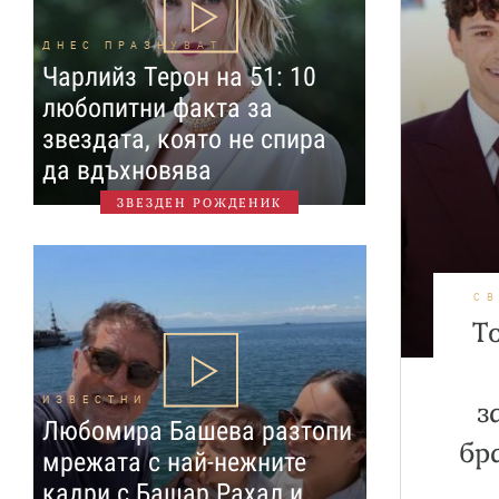
ДНЕС ПРАЗНУВАТ
Чарлийз Терон на 51: 10
любопитни факта за
звездата, която не спира
да вдъхновява
ЗВЕЗДЕН РОЖДЕНИК
С
Т
ИЗВЕСТНИ
з
Любомира Башева разтопи
бр
мрежата с най-нежните
кадри с Башар Рахал и