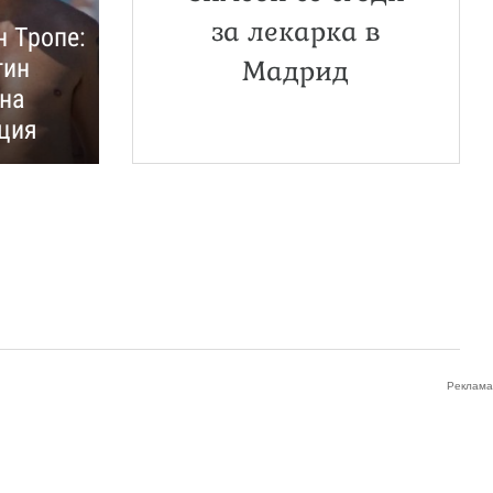
за лекарка в
н Тропе:
тин
Мадрид
на
ция