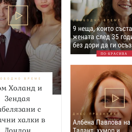
СВОБОДНО ВРЕМЕ
9 неща, които съст
жената след 35 год
без дори да ги осъ
ПО-КРАСИВА
ВОБОДНО ВРЕМЕ
ом Холанд и
Зендая
абелязани с
ДНЕС ПРАЗНУВАТ
ачни халки в
Албена Павлова на 
Лондон
Талант, хумор и