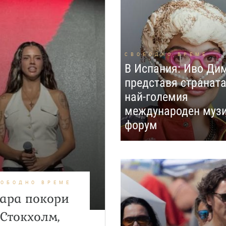
СВОБОДНО ВРЕМЕ
В Испания: Иво Ди
представя страната
най-големия
международен муз
форум
ВОБОДНО ВРЕМЕ
ара покори
Стокхолм,