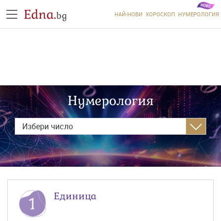
Edna.
bg
НАЙ-НОВИ
ХОРОСКОП
НУМЕРОЛОГИЯ
Нумерология
Избери число
Единица