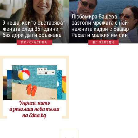
Любомира Башева
9 неща, които състаряват
разтопи мрежата с най-
жената след 35 години –
нежните кадри с Башар
без дори да ги осъзнава
Рахал и малкия им син
ПО-КРАСИВА
БГ ЗВЕЗДИ
Украси, като
изтеглиш нова тема
на Edna.bg