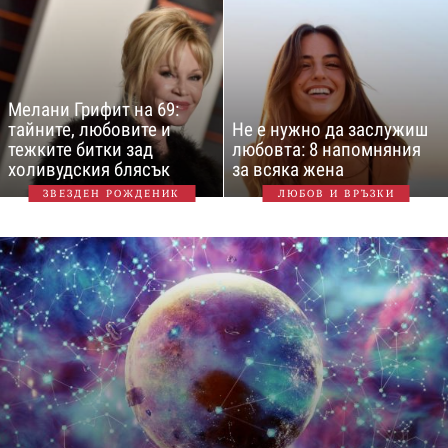
Мелани Грифит на 69:
тайните, любовите и
Не е нужно да заслужиш
тежките битки зад
любовта: 8 напомняния
холивудския блясък
за всяка жена
ЗВЕЗДЕН РОЖДЕНИК
ЛЮБОВ И ВРЪЗКИ