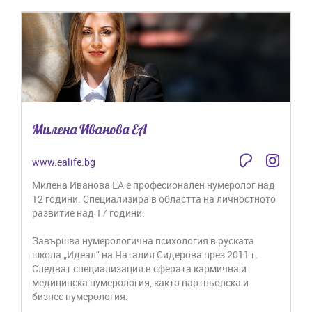
Милена Иванова ЕА
www.ealife.bg
Милена Иванова ЕA е професионален нумеролог над
12 години. Специализира в областта на личностното
развитие над 17 години.
Завършва нумерологична психология в руската
школа „Идеал“ на Наталия Сидерова през 2011 г.
Следват специализация в сферата кармична и
медицинска нумерология, както партньорска и
бизнес нумерология.