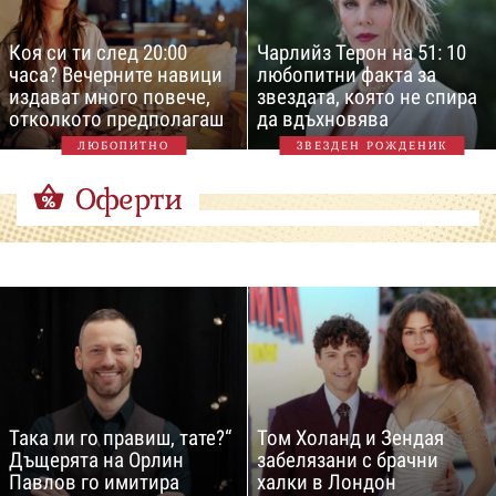
Коя си ти след 20:00
Чарлийз Терон на 51: 10
часа? Вечерните навици
любопитни факта за
издават много повече,
звездата, която не спира
отколкото предполагаш
да вдъхновява
ЛЮБОПИТНО
ЗВЕЗДЕН РОЖДЕНИК
Оферти
Така ли го правиш, тате?“
Том Холанд и Зендая
Дъщерята на Орлин
забелязани с брачни
Павлов го имитира
халки в Лондон