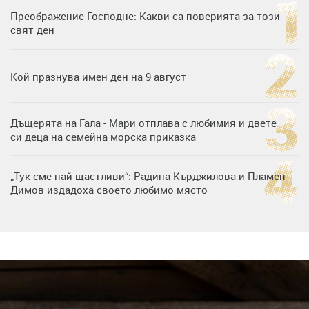
Преображение Господне: Какви са поверията за този
свят ден
Кой празнува имен ден на 9 август
Дъщерята на Гала - Мари отплава с любимия и двете
си деца на семейна морска приказка
„Тук сме най-щастливи“: Радина Кърджилова и Пламен
Димов издадоха своето любимо място
Дъщерята на Тодор Батков вдигна сватба, Стоичков и
Братя Аргирови я изненадаха с песен
Дневен хороскоп за 6 август, четвъртък