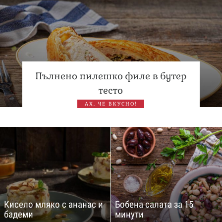
Пълнено пилешко филе в бутер
тесто
АХ, ЧЕ ВКУСНО!
Кисело мляко с ананас и
Бобена салата за 15
бадеми
минути