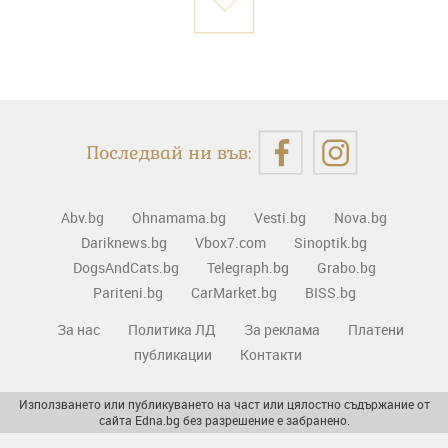
Последвай ни във:
Abv.bg
Ohnamama.bg
Vesti.bg
Nova.bg
Dariknews.bg
Vbox7.com
Sinoptik.bg
DogsAndCats.bg
Telegraph.bg
Grabo.bg
Pariteni.bg
CarMarket.bg
BISS.bg
За нас
Политика ЛД
За реклама
Платени
публикации
Контакти
Използването или публикуването на част или цялостно съдържание от
сайта Edna.bg без разрешение е забранено.