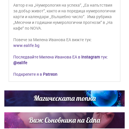
Автор е на „Нумерология на успеха“, „Еа напътствия
за добър живот“, както и на поредица нумерологични
карти и календари ,,Вълшебно число“. Има рубрика
„Месечни и годишни нумерологични прогнози“ в „На
кафе“ по NOVA.
Повече за Милена Иванова ЕA вижте тук:
www.ealife.bg
Последвайте Милена Иванова ЕА в
Instagram
тук:
@ealife
Подкрепете я в
Patreon
Магическата топка
Виж Съновника на Edna