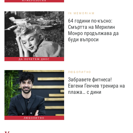
НУМЕРОЛОГИЯ
IN MEMORIAM
64 години по-късно:
Смъртта на Мерилин
Монро продължава да
буди въпроси
ДА ПОЧЕТЕМ ДНЕС
ЛЮБОПИТНО
Забравете фитнеса!
Евгени Генчев тренира на
плажа… с дини
ЛЮБОПИТНО