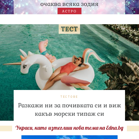
очаква всяка зодия
АСТРО
ТЕСТОВЕ
Разкажи ни за почивката си и виж
какъв морски типаж си
Украси, като изтеглиш нова тема на Edna.bg