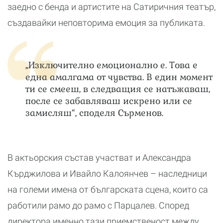
заедно с бенда и артистите на Сатиричния театър,
създавайки неповторима емоция за публиката.
„Изключително емоционално е. Това е
една амалгама от чувства. В един момент
ти се смееш, в следващия се натъжаваш,
после се забавляваш искрено или се
замисляш“, споделя Сърменов.
В актьорския състав участват и Александра
Кърджилова и Ивайло Калоянчев – наследници
на големи имена от българската сцена, които са
работили рамо до рамо с Парцалев. Според
директора именно тази приемственост между