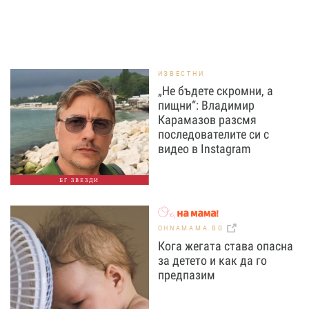
ИЗВЕСТНИ
„Не бъдете скромни, а
пищни“: Владимир
Карамазов разсмя
последователите си с
видео в Instagram
БГ ЗВЕЗДИ
OHNAMAMA.BG
Кога жегата става опасна
за детето и как да го
предпазим