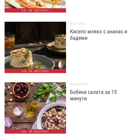
АХ, ЧЕ ВКУСНО!
ВКУСНО
Кисело мляко с ананас и
бадеми
АХ, ЧЕ ВКУСНО!
РЕЦЕПТИ
Бобена салата за 15
минути
АХ, ЧЕ ВКУСНО!