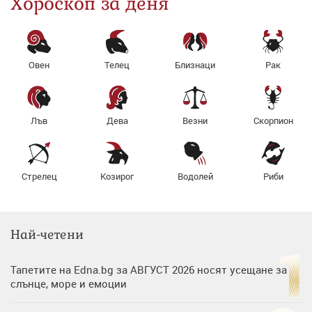
Хороскоп за деня
Овен
Телец
Близнаци
Рак
Лъв
Дева
Везни
Скорпион
Стрелец
Козирог
Водолей
Риби
Най-четени
Тапетите на Edna.bg за АВГУСТ 2026 носят усещане за
слънце, море и емоции