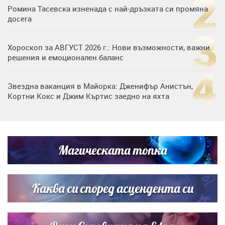
Ромина Тасевска изненада с най-дръзката си промяна
досега
Хороскоп за АВГУСТ 2026 г.: Нови възможности, важни
решения и емоционален баланс
Звездна ваканция в Майорка: Дженифър Анистън,
Кортни Кокс и Джим Къртис заедно на яхта
Дъщерята на Тодор Батков вдигна сватба, Стоичков и
Братя Аргирови я изненадаха с песен
Магическата топка
Списъкът е ясен: Джей Ло и Риана във ВИП гостите на
сватбата на Роналдо
Каква си според асцендента си