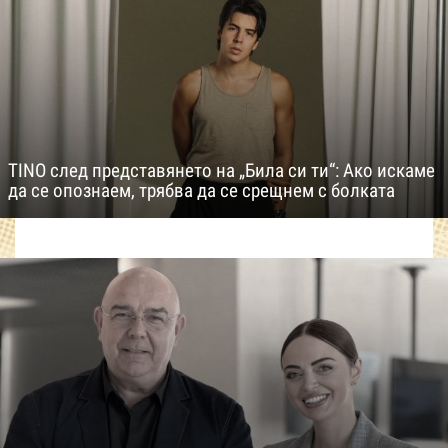
TINO след представянето на „Била си ти“: Ако искаме
да се опознаем, трябва да се срещнем с болката