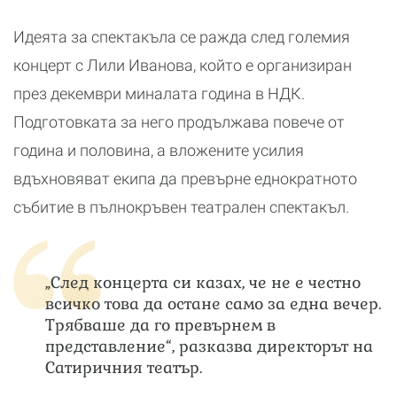
Идеята за спектакъла се ражда след големия
концерт с Лили Иванова, който е организиран
през декември миналата година в НДК.
Подготовката за него продължава повече от
година и половина, а вложените усилия
вдъхновяват екипа да превърне еднократното
събитие в пълнокръвен театрален спектакъл.
„След концерта си казах, че не е честно
всичко това да остане само за една вечер.
Трябваше да го превърнем в
представление“, разказва директорът на
Сатиричния театър.