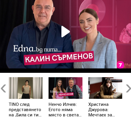
Previous
Ne
TINO след
Ненчо Илчев:
Христина
А
представянето
Егото няма
Джурова:
Д
т:
на „Била си ти“:
място в света
Мечтаех за
с
Ако искаме да
на артистите
ролята на
о
та
се опознаем,
разследващ
с
трябва да се
полицай
с