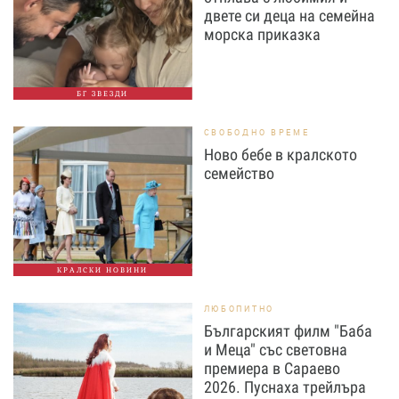
двете си деца на семейна
морска приказка
БГ ЗВЕЗДИ
СВОБОДНО ВРЕМЕ
Ново бебе в кралското
семейство
КРАЛСКИ НОВИНИ
ЛЮБОПИТНО
Българският филм "Баба
и Меца" със световна
премиера в Сараево
2026. Пуснаха трейлъра