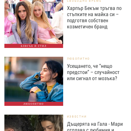
СВОБОДНО ВРЕМЕ
Харпър Бекъм тръгва по
стъпките на майка си –
подготвя собствен
козметичен бранд
БЛЯСЪК И СТИЛ
ЛЮБОПИТНО
Усещането, че “нещо
предстои” – случайност
или сигнал от мозъка?
ЛЮБОПИТНО
ИЗВЕСТНИ
Дъщерята на Гала - Мари
отплава с любимия и