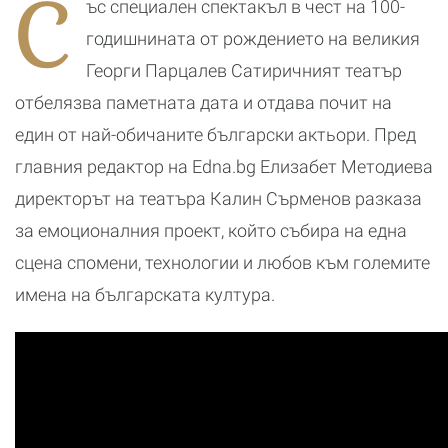
С
ъс специален спектакъл в чест на 100-
срещнем с
болката
годишнината от рождението на великия
Георги Парцалев Сатиричният театър
отбелязва паметната дата и отдава почит на
един от най-обичаните български актьори. Пред
главния редактор на Edna.bg Елизабет Методиева
директорът на театъра Калин Сърменов разказа
за емоционалния проект, който събира на една
сцена спомени, технологии и любов към големите
имена на българската култура.