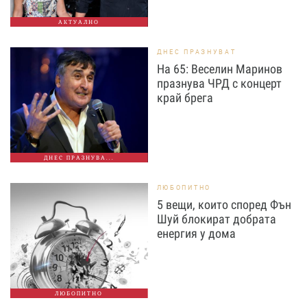
АКТУАЛНО
ДНЕС ПРАЗНУВАТ
На 65: Веселин Маринов
празнува ЧРД с концерт
край брега
ДНЕС ПРАЗНУВА...
ЛЮБОПИТНО
5 вещи, които според Фън
Шуй блокират добрата
енергия у дома
ЛЮБОПИТНО