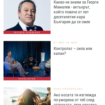
Какво не знаем за Георги
Мамалев - актьорът,
който повече от пет
десетилетия кара
България да се смее
ЗВЕЗДЕН РОЖДЕНИК
ОТ МЕН ЗА МЕН
Контролът – сила или
капан?
ПСИХОЛОГИЯ
EDNA ПРЕПОРЪЧВА
Ако косата ти изглежда
по-уморена от теб след
отпуската, тези няколко