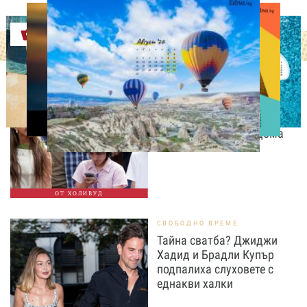
Оферти
СВОБОДНО ВРЕМЕ
Дженифър Лопес събира
спомени с близнаците си
преди да напуснат дома
ОТ ХОЛИВУД
СВОБОДНО ВРЕМЕ
Тайна сватба? Джиджи
Хадид и Брадли Купър
подпалиха слуховете с
еднакви халки