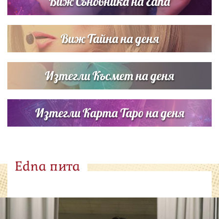
Виж Съновника на Edna
Виж Тайна на деня
Изтегли Късмет на деня
Изтегли Карта Таро на деня
Edna пита