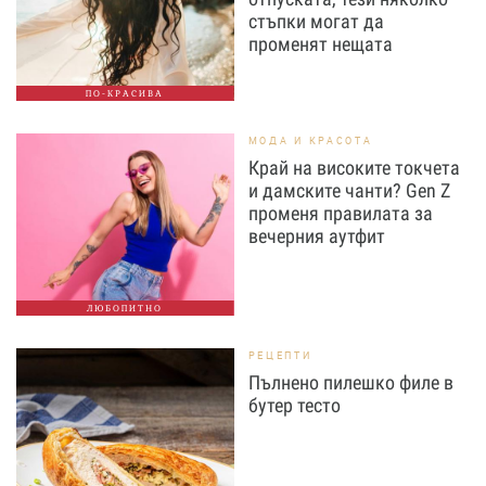
стъпки могат да
променят нещата
ПО-КРАСИВА
МОДА И КРАСОТА
Край на високите токчета
и дамските чанти? Gen Z
променя правилата за
вечерния аутфит
ЛЮБОПИТНО
РЕЦЕПТИ
Пълнено пилешко филе в
бутер тесто