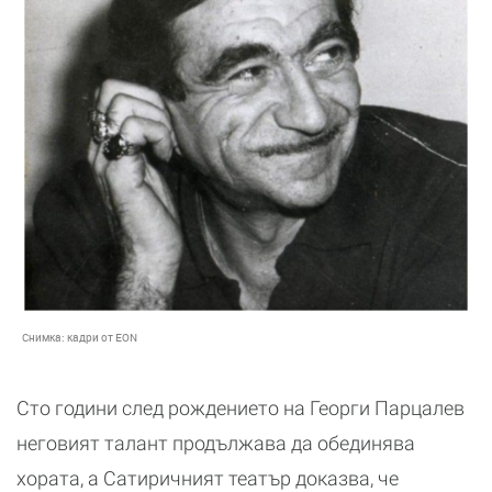
Снимка:
кадри от EON
Сто години след рождението на Георги Парцалев
неговият талант продължава да обединява
хората, а Сатиричният театър доказва, че