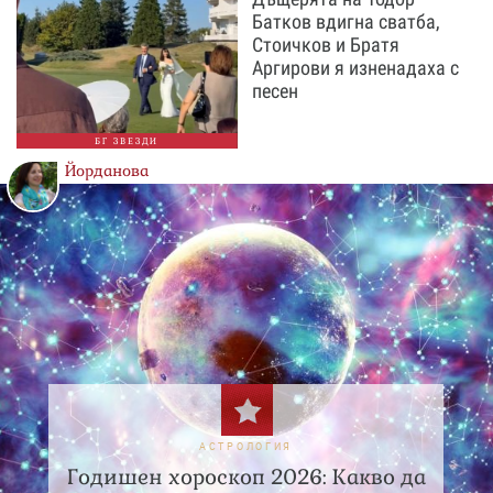
Батков вдигна сватба,
Стоичков и Братя
Аргирови я изненадаха с
песен
БГ ЗВЕЗДИ
Йорданова
АСТРОЛОГИЯ
Годишен хороскоп 2026: Какво да