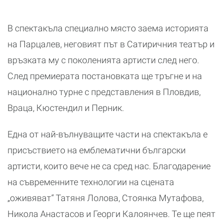
В спектакъла специално място заема историята
на Парцалев, неговият път в Сатиричния театър и
връзката му с поколенията артисти след него.
След премиерата постановката ще тръгне и на
национално турне с представления в Пловдив,
Враца, Кюстендил и Перник.
Една от най-вълнуващите части на спектакъла е
присъствието на емблематични български
артисти, които вече не са сред нас. Благодарение
на съвременните технологии на сцената
„оживяват“ Татяня Лолова, Стоянка Мутафова,
Никола Анастасов и Георги Калоянчев. Те ще пеят