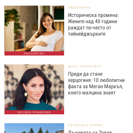
ЛЮБОПИТНО
Историческа промяна:
Жените над 40 години
раждат по-често от
тийнейджърките
ЛЮБОПИТНО
ДНЕС ПРАЗНУВАТ
Преди да стане
херцогиня: 10 любопитни
факта за Меган Маркъл,
които малцина знаят
ЗВЕЗДЕН РОЖДЕНИК
СВОБОДНО ВРЕМЕ
Дъщерята на Тодор