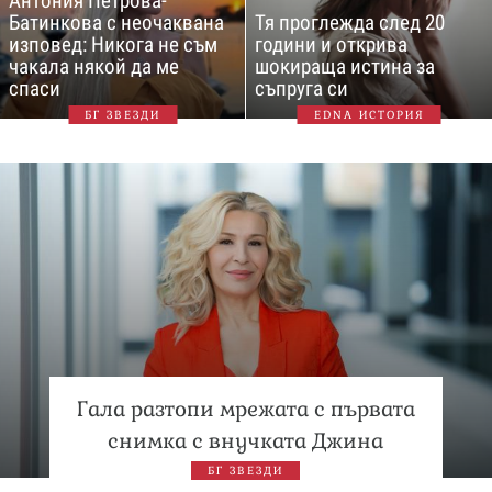
Антония Петрова-
Батинкова с неочаквана
Тя проглежда след 20
изповед: Никога не съм
години и открива
чакала някой да ме
шокираща истина за
спаси
съпруга си
БГ ЗВЕЗДИ
EDNA ИСТОРИЯ
Гала разтопи мрежата с първата
снимка с внучката Джина
БГ ЗВЕЗДИ