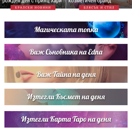
рожден ден с принц Хари
козметичен бранд
КРАЛСКИ НОВИНИ
БЛЯСЪК И СТИЛ
Магическата топка
Виж Съновника на Edna
Виж Тайна на деня
Изтегли Късмет на деня
Изтегли Карта Таро на деня