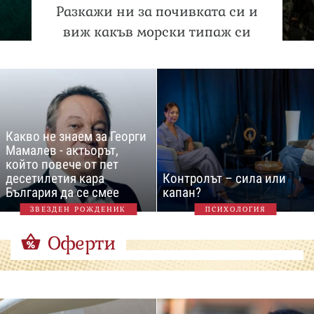
Разкажи ни за почивката си и
виж какъв морски типаж си
Какво не знаем за Георги
Мамалев - актьорът,
който повече от пет
десетилетия кара
Контролът – сила или
България да се смее
капан?
ЗВЕЗДЕН РОЖДЕНИК
ПСИХОЛОГИЯ
Оферти