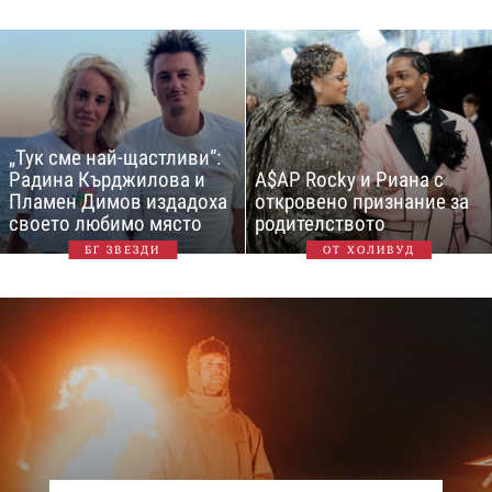
„Тук сме най-щастливи“:
Радина Кърджилова и
A$AP Rocky и Риана с
Пламен Димов издадоха
откровено признание за
своето любимо място
родителството
БГ ЗВЕЗДИ
ОТ ХОЛИВУД