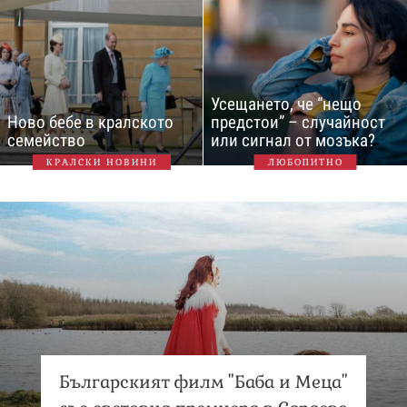
Усещането, че “нещо
Ново бебе в кралското
предстои” – случайност
семейство
или сигнал от мозъка?
КРАЛСКИ НОВИНИ
ЛЮБОПИТНО
Българският филм "Баба и Меца"