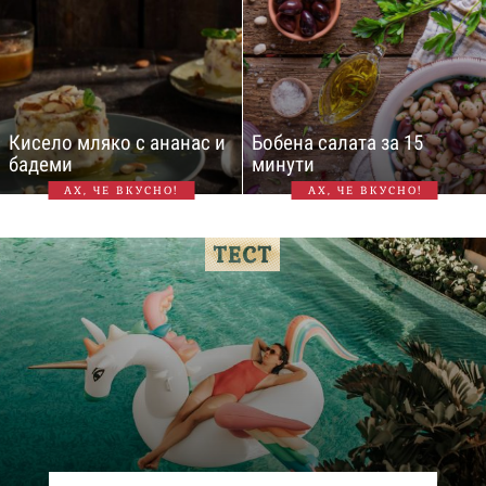
Кисело мляко с ананас и
Бобена салата за 15
бадеми
минути
АХ, ЧЕ ВКУСНО!
АХ, ЧЕ ВКУСНО!