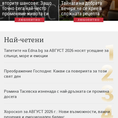
вторите шансове: Защо
Тайната на добрата
точно сега най-често
вечеря не се крие в
променяме живота си
сложната рецепта
ЛЮБОПИТНО
ЛЮБОПИТНО
Най-четени
Тапетите на Edna.bg за АВГУСТ 2026 носят усещане за
слънце, море и емоции
Преображение Господне: Какви са поверията за този
свят ден
Ромина Тасевска изненада с най-дръзката си промяна
досега
Хороскоп за АВГУСТ 2026 г.: Нови възможности, важни
решения и емоционален баланс