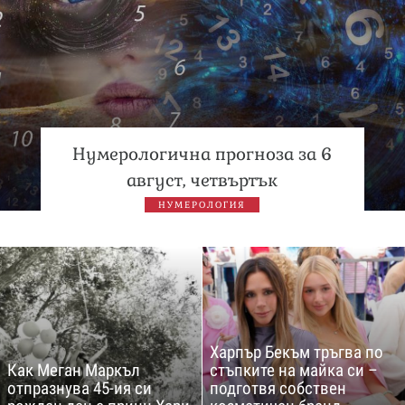
Нумерологична прогноза за 6
август, четвъртък
НУМЕРОЛОГИЯ
Харпър Бекъм тръгва по
Как Меган Маркъл
стъпките на майка си –
отпразнува 45-ия си
подготвя собствен