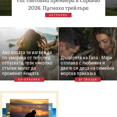
със световна премиера в Сараево
2026. Пуснаха трейлъра
АКТУАЛНО
Ако косата ти изглежда
по-уморена от теб след
Дъщерята на Гала - Мари
отпуската, тези няколко
отплава с любимия и
стъпки могат да
двете си деца на семейна
променят нещата
морска приказка
ПО-КРАСИВА
БГ ЗВЕЗДИ