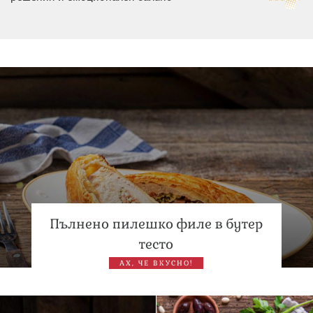
Дъщерята на Гала - Мари отплава с любимия и двете
си деца на семейна морска приказка
Звездна ваканция в Майорка: Дженифър Анистън,
Кортни Кокс и Джим Къртис заедно на яхта
Пълнено пилешко филе в бутер
тесто
АХ, ЧЕ ВКУСНО!