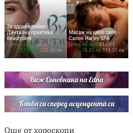
За здрави зъбки -
Дентална практика
Масаж на цяло тяло -
Beautydent
Салон Harley SPA
Цена:
14.06 €
66.47 €
Цена:
40.00 €
61.00 €
27.50 лв
130.00 лв
78.23 лв
119.31 лв
Виж Съновника на Edna
Каква си според асцендента си
Още от хороскопи