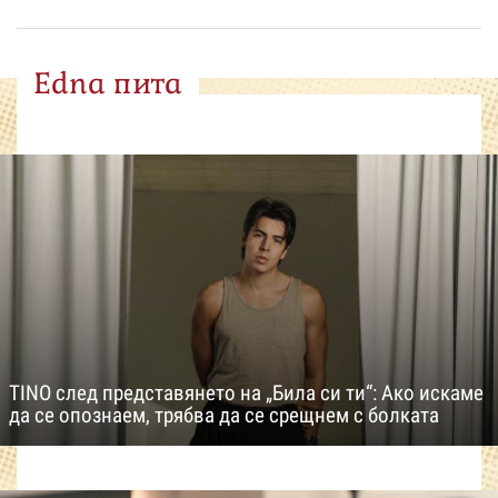
Edna пита
TINO след представянето на „Била си ти“: Ако искаме
да се опознаем, трябва да се срещнем с болката