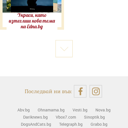
Украси, като
изтеглиш нова тема
на Edna.bg
Последвай ни във:
Abv.bg
Ohnamama.bg
Vesti.bg
Nova.bg
Dariknews.bg
Vbox7.com
Sinoptik.bg
DogsAndCats.bg
Telegraph.bg
Grabo.bg