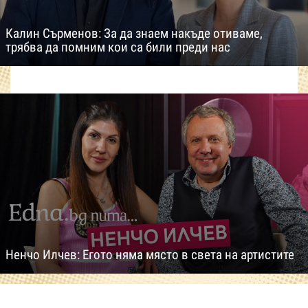
Калин Сърменов: За да знаем накъде отиваме,
трябва да помним кои са били преди нас
Ненчо Илчев: Егото няма място в света на артистите