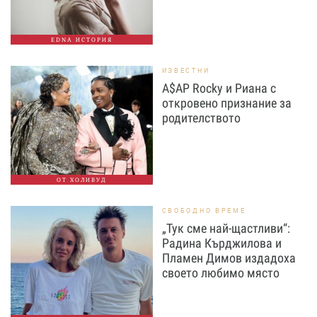
EDNA ИСТОРИЯ
ИЗВЕСТНИ
A$AP Rocky и Риана с
откровено признание за
родителството
ОТ ХОЛИВУД
СВОБОДНО ВРЕМЕ
„Тук сме най-щастливи“:
Радина Кърджилова и
Пламен Димов издадоха
своето любимо място