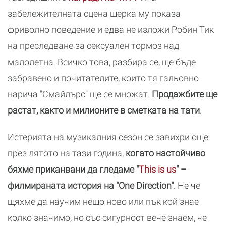
забележителната сцена щерка му показа
фриволно поведение и едва не изложи Робин Тик
на преследване за сексуален тормоз над
малолетна. Всичко това, разбира се, ще бъде
забравено и почитателите, които тя гальовно
нарича "Смайлърс" ще се множат.
Продажбите ще
растат, както и милионите в сметката на тати
.
Истерията на музикалния сезон се завихри още
през лятото на тази година,
когато настойчиво
бяхме приканвани да гледаме "
This is us
" –
филмираната история на "One Direction"
. Не че
щяхме да научим нещо ново или пък кой знае
колко значимо, но със сигурност вече знаем, че