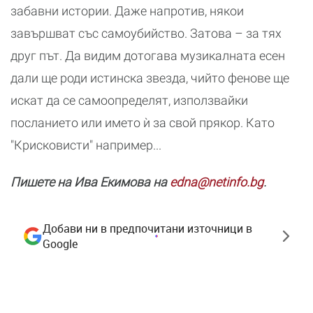
забавни истории. Даже напротив, някои
завършват със самоубийство. Затова – за тях
друг път. Да видим дотогава музикалната есен
дали ще роди истинска звезда, чийто фенове ще
искат да се самоопределят, използвайки
посланието или името ѝ за свой прякор. Като
"Крисковисти" например...
Пишете на Ива Екимова на
edna@netinfo.bg
.
Добави ни в предпочитани източници в
Google