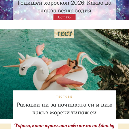
Годишен хороскоп 2026: Какво да
очаква всяка зодия
АСТРО
ТЕСТОВЕ
Разкажи ни за почивката си и виж
какъв морски типаж си
Украси, като изтеглиш нова тема на Edna.bg