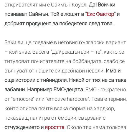
откривателят им е Саймън Коуел.
Да! Всички
познават Саймън. Той е лошят в "
Екс Фактор
" и
добрият продуцент за победителя след това
.
Заки ли ще гледаме в неговия български вариант
– кой знае. Засега "Дайрекшънъри – те", както се
титуловат почитателите на бойбандата, слабо се
вълнуват от нашите си дребнави неволи.
Има и
още истории с тийнидоли. Някой от тях не са така
забавни. Например ЕМО-децата
. ЕМО - съкратено
от "emocorе" или "emotive hardcore". Това е термин,
който описва почти всяка форма на хардкор,
показващ палитра от емоции, свързани с
отчуждението и
яростта
. Около тях няма толкова