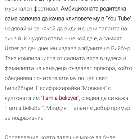
музикален фестивал.
Амбициозната родителка
сама започва да качва клиповете му в "You Tube"
,
надявайки се някой да види и оцени таланта на
сина ѝ. И чудото става – не кой да е, а самият
Usher до ден днешен издава албумите на Бийбър.
Така компилацията от силната вяра в чудеса и
фамилията на канадеца създават прякора, който
обединява почитателите му по цял свят –
Билийбъри. Перифразирайки "Mоnкееs" с
култовата им "
I am a believer
", следва да си кажа -
"I am a BelieBer". Младият талант е добър пример
за подражание.
Определение, което далеч не може да бъде