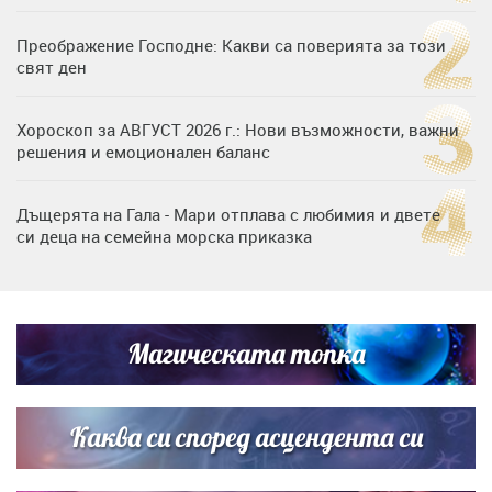
Преображение Господне: Какви са поверията за този
свят ден
Хороскоп за АВГУСТ 2026 г.: Нови възможности, важни
решения и емоционален баланс
Дъщерята на Гала - Мари отплава с любимия и двете
си деца на семейна морска приказка
„Тук сме най-щастливи“: Радина Кърджилова и Пламен
Димов издадоха своето любимо място
Магическата топка
Дъщерята на Тодор Батков вдигна сватба, Стоичков и
Братя Аргирови я изненадаха с песен
Каква си според асцендента си