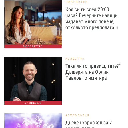
ЛЮБОПИТНО
Коя си ти след 20:00
часа? Вечерните навици
издават много повече,
отколкото предполагаш
ЛЮБОПИТНО
ИЗВЕСТНИ
Така ли го правиш, тате?“
Дъщерята на Орлин
Павлов го имитира
БГ ЗВЕЗДИ
АСТРОЛОГИЯ
Дневен хороскоп за 7