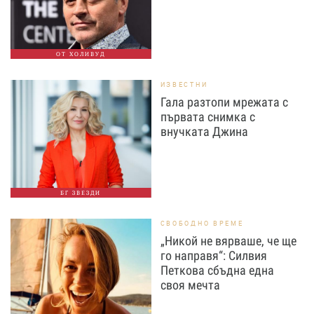
ОТ ХОЛИВУД
ИЗВЕСТНИ
Гала разтопи мрежата с
първата снимка с
внучката Джина
БГ ЗВЕЗДИ
СВОБОДНО ВРЕМЕ
„Никой не вярваше, че ще
го направя“: Силвия
Петкова сбъдна една
своя мечта