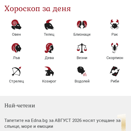
Хороскоп за деня
Овен
Телец
Близнаци
Рак
Лъв
Дева
Везни
Скорпион
Стрелец
Козирог
Водолей
Риби
Най-четени
Тапетите на Edna.bg за АВГУСТ 2026 носят усещане за
слънце, море и емоции