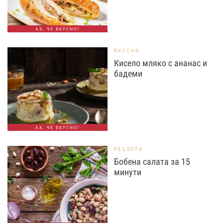
АХ, ЧЕ ВКУСНО!
ВКУСНО
Кисело мляко с ананас и
бадеми
АХ, ЧЕ ВКУСНО!
РЕЦЕПТИ
Бобена салата за 15
минути