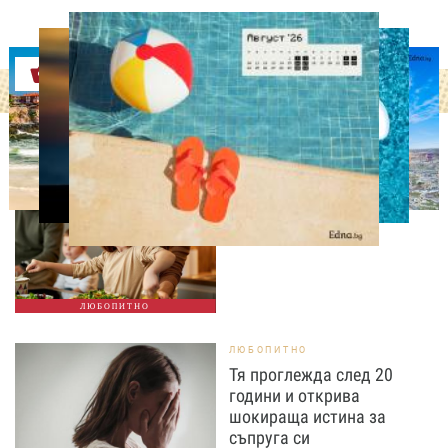
Оферти
ЛЮБОПИТНО
Тайната на добрата
вечеря не се крие в
сложната рецепта
ЛЮБОПИТНО
ЛЮБОПИТНО
Тя проглежда след 20
години и открива
шокираща истина за
съпруга си