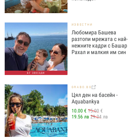
ИЗВЕСТНИ
Любомира Башева
разтопи мрежата с най-
нежните кадри с Башар
Рахал и малкия им син
БГ ЗВЕЗДИ
GRABO.BG
Цял ден на басейн -
Aquabankya
10.00 €
15.00 €
19.56 лв
29.34 лв