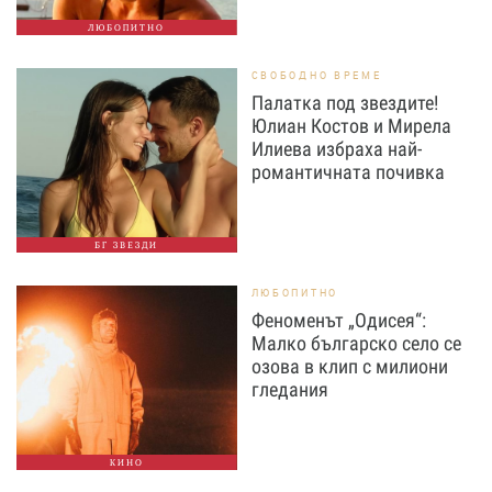
ЛЮБОПИТНО
СВОБОДНО ВРЕМЕ
Палатка под звездите!
Юлиан Костов и Мирела
Илиева избраха най-
романтичната почивка
БГ ЗВЕЗДИ
ЛЮБОПИТНО
Феноменът „Одисея“:
Малко българско село се
озова в клип с милиони
гледания
КИНО