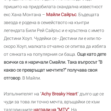
пришито на придобилата скандална известност
екс Хана Монтана –
Майли Сайръс
. Бъдещата
звезда е родена в семейството на кънтри
легендата Били Рей Сайръс и е кръстена с името
Дестини Хоуп. Чудейки се - Дестини ли е или по-
скоро Хоуп, малката отчаяно се опитва да избяга
от сянката на популярния си баща.
Още като дете
всички са я наричали Смайли. Така въпросът "В
какво се превръщат мечтите?" получава своя
отговор
. В Майли.
Изпълнителят на "
Achy Breaky Heart
" дълго ще се
чуди за това ли точно мечта, връщайки се към
тазгодишните
награди на "MTV"
. На