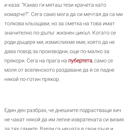
и каза: "Какво ги мяташ тези крачета като
комарче?". Сега само мога да си мечтая да са ми
толкова кльощави, но за сметка на това имат
значително по-дълъг жизнен цикъл. Когато се
роди дъщеря ми, измислихме име, което да не
дава повод за производни, още по-малко за
прякори. Сега на прага на
пубертета
, само се
моля от вселенското раздаване да ѝ се падне
някой по-готин прякор.
Един ден разбрах, че днешните подрастващи хич
не чакат някой да им лепне извратената си визия
за тях самите. Взели са нещата в свои ръце и