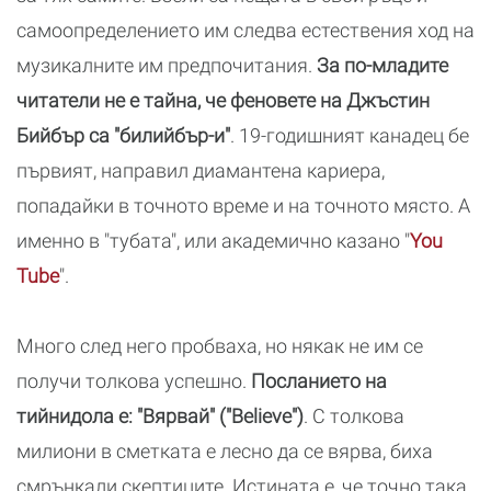
самоопределението им следва естествения ход на
музикалните им предпочитания.
За по-младите
читатели не е тайна, че феновете на Джъстин
Бийбър са "билийбър-и"
. 19-годишният канадец бе
първият, направил диамантена кариера,
попадайки в точното време и на точното място. А
именно в "тубата", или академично казано "
You
Tube
".
Много след него пробваха, но някак не им се
получи толкова успешно.
Посланието на
тийнидола е: "Вярвай" ("Believe")
. С толкова
милиони в сметката е лесно да се вярва, биха
смрънкали скептиците. Истината е, че точно така