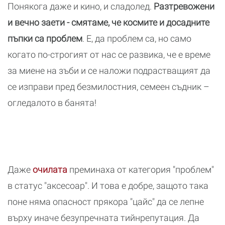
Понякога даже и кино, и сладолед.
Разтревожени
и вечно заети - смятаме, че космите и досадните
пъпки са проблем
. Е, да проблем са, но само
когато по-строгият от нас се развика, че е време
за миене на зъби и се наложи подрастващият да
се изправи пред безмилостния, семеен съдник –
огледалото в банята!
Даже
очилата
преминаха от категория "проблем"
в статус "аксесоар". И това е добре, защото така
поне няма опасност прякора "цайс" да се лепне
върху иначе безупречната тийнрепутация. Да