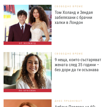
СВОБОДНО ВРЕМЕ
Том Холанд и Зендая
забелязани с брачни
халки в Лондон
ОТ ХОЛИВУД
СВОБОДНО ВРЕМЕ
9 неща, които състаряват
жената след 35 години –
без дори да ги осъзнава
ПО-КРАСИВА
ДНЕС ПРАЗНУВАТ
Албена Павлова на 60: