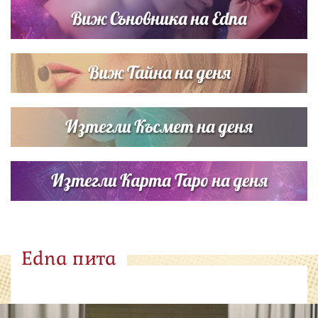
Виж Съновника на Edna
Виж Тайна на деня
Изтегли Късмет на деня
Изтегли Карта Таро на деня
Edna пита