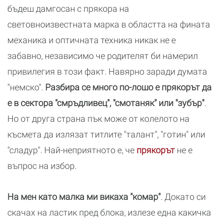
бъдеш дамгосан с прякора на
световноизвестната марка в областта на фината
механика и оптичната техника никак не е
забавно, независимо че родителят би намерил
привилегия в този факт. Навярно заради думата
"немско".
Разбира се много по-лошо е прякорът да
е в сектора "смръдливец", "смотаняк" или "зубър"
.
Но от друга страна пък може от колелото на
късмета да излязат титлите "талант", "готин" или
"сладур". Най-неприятното е, че
прякорът
не е
въпрос на избор.
На мен като малка ми викаха "комар"
. Докато си
скачах на ластик пред блока, излезе една какичка