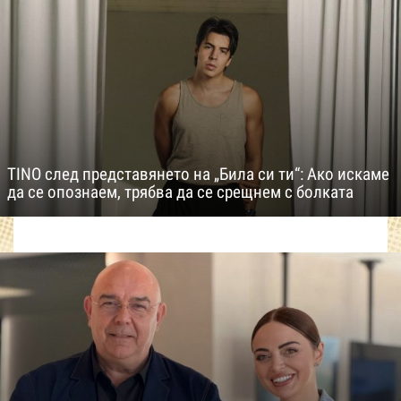
TINO след представянето на „Била си ти“: Ако искаме
да се опознаем, трябва да се срещнем с болката