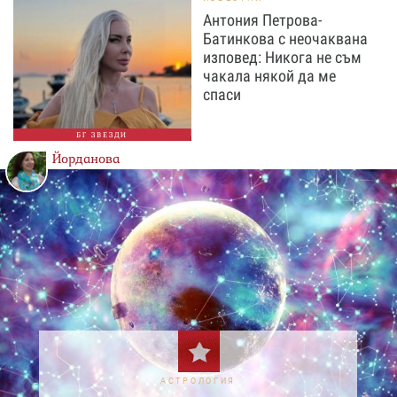
Антония Петрова-
Батинкова с неочаквана
изповед: Никога не съм
чакала някой да ме
спаси
БГ ЗВЕЗДИ
Йорданова
АСТРОЛОГИЯ