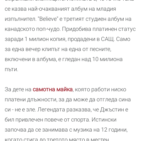
се казва най-очакваният албум на младия
изпълнител. "Believe" е третият студиен албум на
канадското поп-чудо. Придобива платинен статус
заради 1 милион копия, продадени в САЩ. Само
за една вечер клипът на една от песните,
включени в албума, е гледан над 10 милиона
пъти.
За дете на
самотна майка
, която работи ниско
платени длъжности, за да може да отгледа сина
си - не е зле. Легендата разказва, че Джъстин е
бил привлечен повече от спорта. Истински
започва да се занимава с музика на 12 години,
когато стига до третото място в местен