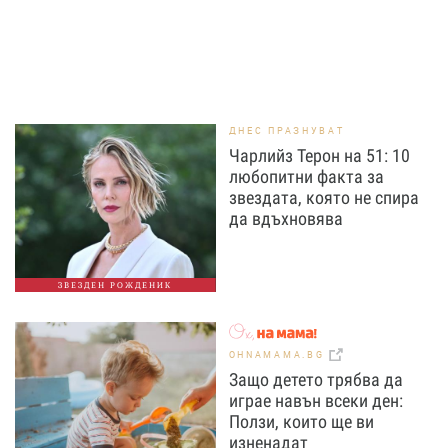
ДНЕС ПРАЗНУВАТ
Чарлийз Терон на 51: 10
любопитни факта за
звездата, която не спира
да вдъхновява
ЗВЕЗДЕН РОЖДЕНИК
OHNAMAMA.BG
Защо детето трябва да
играе навън всеки ден:
Ползи, които ще ви
изненадат