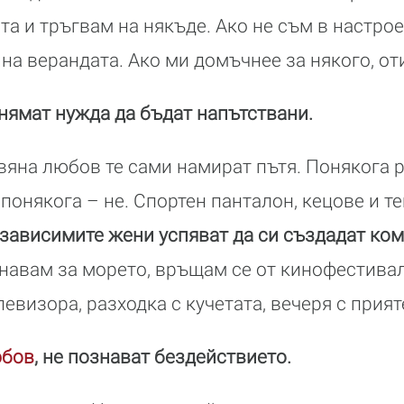
ата и тръгвам на някъде. Ако не съм в настр
на верандата. Ако ми домъчнее за някого, от
нямат нужда да бъдат напътствани.
вяна любов те сами намират пътя. Понякога 
 понякога – не. Спортен панталон, кецове и т
зависимите жени успяват да си създадат ко
навам за морето, връщам се от кинофестивал
евизора, разходка с кучетата, вечеря с прия
бов
, не познават бездействието.