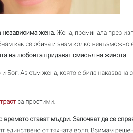
а независима жена.
Жена, преминала през изп
Знам как се обича и знам колко невъзможно 
та на любовта придават смисъл на живота.
и Бог. Аз съм жена, която е била наказвана за
траст
са простими.
 времето стават мъдри. Започват да се справ
т единствено от тяхната воля. Взимам реше