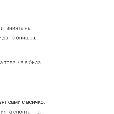
итанията на
е да го опишеш.
 това, че е била
ят сами с всичко.
нията спонтанно.