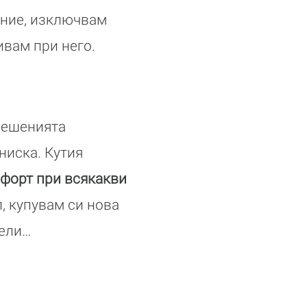
оение, изключвам
ивам при него.
решенията
ениска. Кутия
мфорт при всякакви
, купувам си нова
тели…