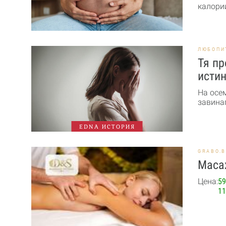
калории
ЛЮБОПИ
Тя пр
истин
На осе
завинаг
EDNA ИСТОРИЯ
GRABO.
Масаж
Цена:
59
11