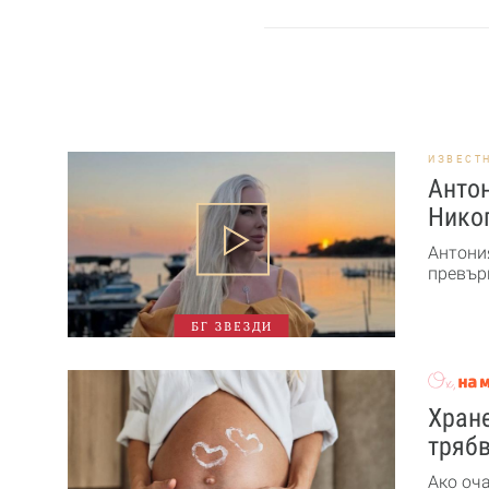
ИЗВЕСТ
Антон
Никог
Антони
превърн
БГ ЗВЕЗДИ
Хране
трябв
Ако оч