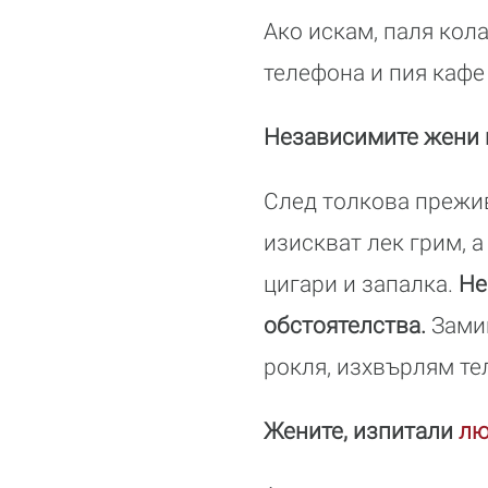
Ако искам, паля кол
телефона и пия кафе 
Независимите жени 
След толкова прежи
изискват лек грим, а
цигари и запалка.
Не
обстоятелства.
Зами
рокля, изхвърлям тел
Жените, изпитали
лю