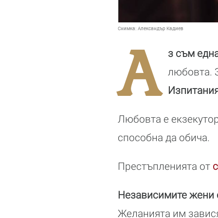
Снимка:
Александър Кадиев
А
з съм едн
любовта. 
Изпитания
Любовта е екзекутор 
способна да обича.
Престъпленията от
с
Независимите жени с
Желанията им завися