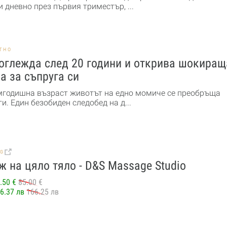
 дневно през първия триместър, ...
ТНО
оглежда след 20 години и открива шокиращ
а за съпруга си
мгодишна възраст животът на едно момиче се преобръща
и. Един безобиден следобед на д...
BG
 на цяло тяло - D&S Massage Studio
.50 €
85.00 €
6.37 лв
166.25 лв