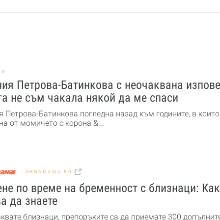
НИ
ия Петрова-Батинкова с неочаквана изпове
а не съм чакала някой да ме спаси
я Петрова-Батинкова погледна назад към годините, в които
а от момичето с корона &...
OHNAMAMA.BG
не по време на бременност с близнаци: Ка
а да знаете
аквате близнаци, препоръките са да приемате 300 допълнит