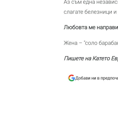
Аз съм една независ
слагате белезници и
Любовта ме направи
Жена – "соло бараба
Пишете на Катето Ев
Добави ни в предпоч