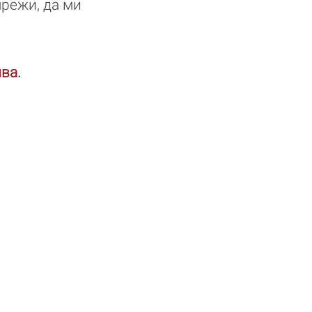
мрежи, да ми
ива
.