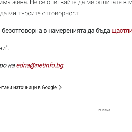
има жена. Не се опитвайте да ме оплитате в 
 да ми търсите отговорност.
 безотговорна в намеренията да бъда
щастл
ни".
ро на
edna@netinfo.bg
.
итани източници в Google