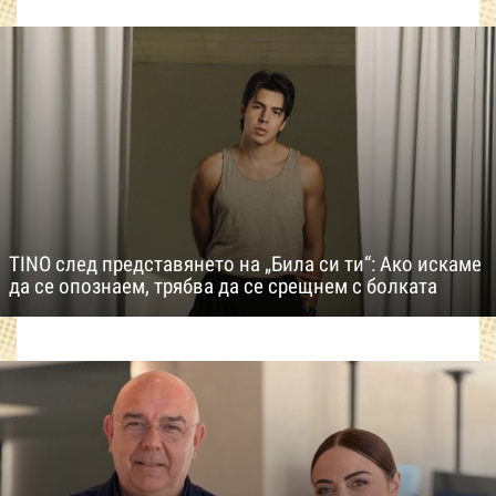
TINO след представянето на „Била си ти“: Ако искаме
да се опознаем, трябва да се срещнем с болката