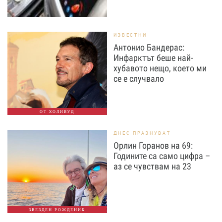
ИЗВЕСТНИ
Антонио Бандерас:
Инфарктът беше най-
хубавото нещо, което ми
се е случвало
ОТ ХОЛИВУД
ДНЕС ПРАЗНУВАТ
Орлин Горанов на 69:
Годините са само цифра –
аз се чувствам на 23
ЗВЕЗДЕН РОЖДЕНИК