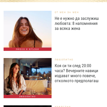
ОТ МЕН ЗА МЕН
Не е нужно да заслужиш
любовта: 8 напомняния
за всяка жена
ЛЮБОВ И ВРЪЗКИ
ЛЮБОПИТНО
Коя си ти след 20:00
часа? Вечерните навици
издават много повече,
отколкото предполагаш
ЛЮБОПИТНО
ИЗВЕСТНИ