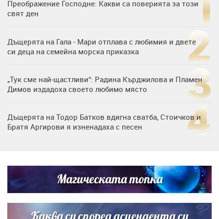
Преображение Господне: Какви са поверията за този
свят ден
Дъщерята на Гала - Мари отплава с любимия и двете
си деца на семейна морска приказка
„Тук сме най-щастливи“: Радина Кърджилова и Пламен
Димов издадоха своето любимо място
Дъщерята на Тодор Батков вдигна сватба, Стоичков и
Братя Аргирови я изненадаха с песен
Дневен хороскоп за 6 август, четвъртък
Магическата топка
Списъкът е ясен: Джей Ло и Риана във ВИП гостите на
сватбата на Роналдо
Каква си според асцендента си