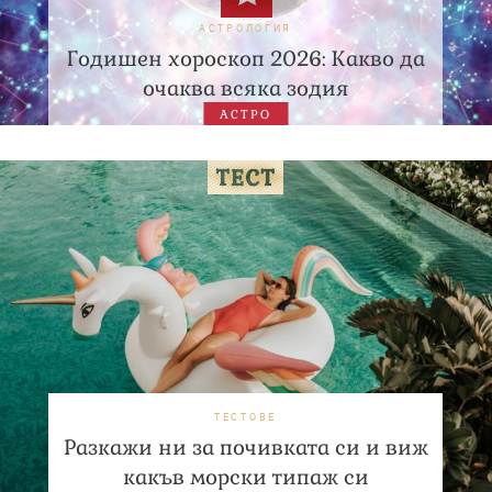
АСТРОЛОГИЯ
Годишен хороскоп 2026: Какво да
очаква всяка зодия
АСТРО
ТЕСТОВЕ
Разкажи ни за почивката си и виж
какъв морски типаж си