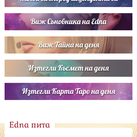
Виж Съновника на Edna
Виж Тайна на деня
Изтегли Късмет на деня
Изтегли Карта Таро на деня
Edna пита