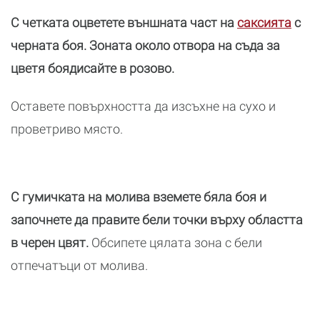
С четката оцветете външната част на
саксията
с
черната боя. Зоната около отвора на съда за
цветя боядисайте в розово.
Оставете повърхността да изсъхне на сухо и
проветриво място.
С гумичката на молива вземете бяла боя и
започнете да правите бели точки върху областта
в черен цвят.
Обсипете цялата зона с бели
отпечатъци от молива.