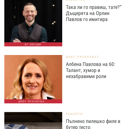
Така ли го правиш, тате?“
Дъщерята на Орлин
Павлов го имитира
БГ ЗВЕЗДИ
ДНЕС ПРАЗНУВАТ
Албена Павлова на 60:
Талант, хумор и
незабравими роли
ДНЕС ПРАЗНУВА...
РЕЦЕПТИ
Пълнено пилешко филе в
бутер тесто