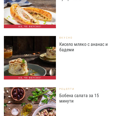
АХ, ЧЕ ВКУСНО!
ВКУСНО
Кисело мляко с ананас и
бадеми
АХ, ЧЕ ВКУСНО!
РЕЦЕПТИ
Бобена салата за 15
минути