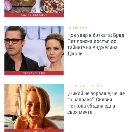
АХ, ЧЕ ВКУСНО!
ИЗВЕСТНИ
Нов удар в битката: Брад
Пит поиска достъп до
тайните на Анджелина
Джоли
ЕКСКЛУЗИВНО
СВОБОДНО ВРЕМЕ
„Никой не вярваше, че ще
го направя“: Силвия
Петкова сбъдна една
своя мечта
ЛЮБОПИТНО