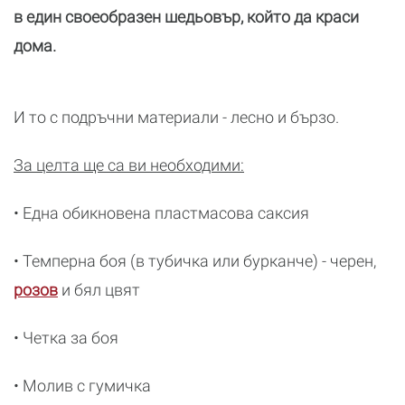
в един своеобразен шедьовър, който да краси
дома.
И то с подръчни материали - лесно и бързо.
За целта ще са ви необходими:
• Една обикновена пластмасова саксия
• Темперна боя (в тубичка или бурканче) - черен,
розов
и бял цвят
• Четка за боя
• Молив с гумичка