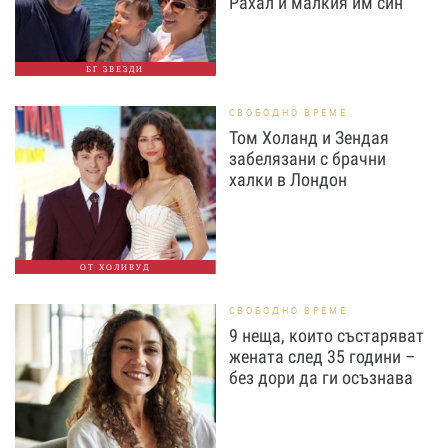
Рахал и малкия им син
БГ ЗВЕЗДИ
СВОБОДНО ВРЕМЕ
Том Холанд и Зендая
забелязани с брачни
халки в Лондон
ОТ ХОЛИВУД
СВОБОДНО ВРЕМЕ
9 неща, които състаряват
жената след 35 години –
без дори да ги осъзнава