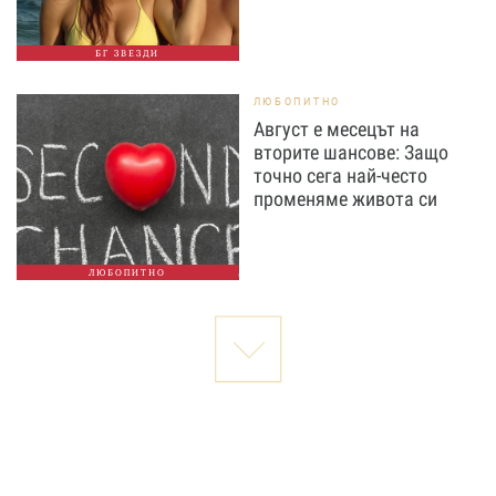
БГ ЗВЕЗДИ
ЛЮБОПИТНО
Август е месецът на
вторите шансове: Защо
точно сега най-често
променяме живота си
ЛЮБОПИТНО