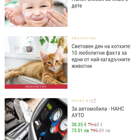
дете
ЛЮБОПИТНО
Световен ден на котките:
10 любопитни факта за
едни от най-загадъчните
животни
ЛЮБОПИТНО
GRABO.BG
За автомобила - НАНС
АУТО
38.35 €
76.69 €
75.01 лв
149.99 лв