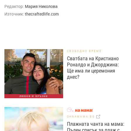
Редактор:
Мария Николова
Източник:
thecraftedlife.com
СВОБОДНО ВРЕМЕ
Сватбата на Кристиано
Роналдо и Джорджина:
Ще има ли церемония
днес?
ЛЮБОВ И ВРЪЗКИ
OHNAMAMA.BG
Плажната чанта на мама:
Пълен списък за плаж с