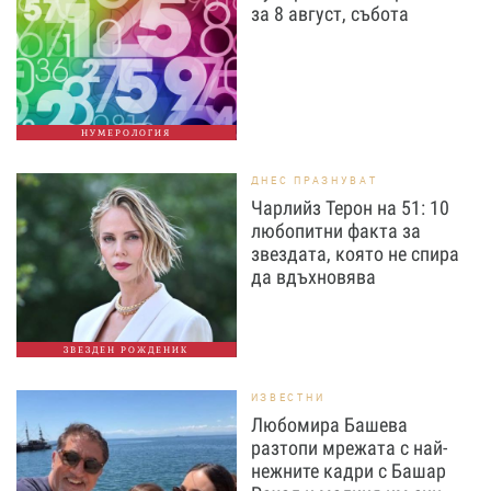
за 8 август, събота
НУМЕРОЛОГИЯ
ДНЕС ПРАЗНУВАТ
Чарлийз Терон на 51: 10
любопитни факта за
звездата, която не спира
да вдъхновява
ЗВЕЗДЕН РОЖДЕНИК
ИЗВЕСТНИ
Любомира Башева
разтопи мрежата с най-
нежните кадри с Башар