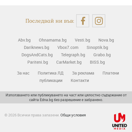
Последвай ни във:
Abv.bg
Ohnamama.bg
Vesti.bg
Nova.bg
Dariknews.bg
Vbox7.com
Sinoptik.bg
DogsAndCats.bg
Telegraph.bg
Grabo.bg
Pariteni.bg
CarMarket.bg
BISS.bg
За нас
Политика ЛД
За реклама
Платени
публикации
Контакти
Използването или публикуването на част или цялостно съдържание от
сайта Edna.bg без разрешение е забранено.
© 2026 Всички права запазени.
Общи условия