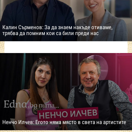
Калин Сърменов: За да знаем накъде отиваме,
трябва да помним кои са били преди нас
Ненчо Илчев: Егото няма място в света на артистите