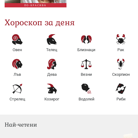
ПО-КРАСИВА
Хороскоп за деня
Овен
Телец
Близнаци
Рак
Лъв
Дева
Везни
Скорпион
Стрелец
Козирог
Водолей
Риби
Най-четени