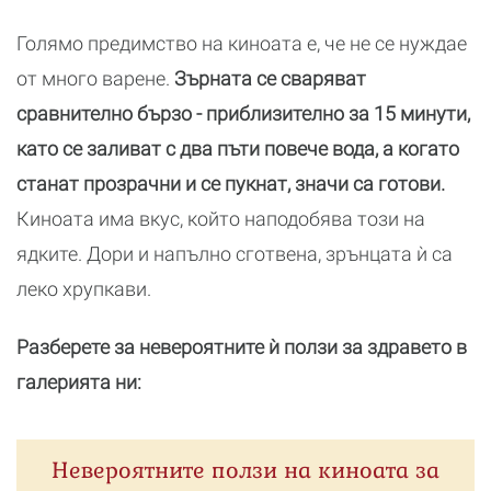
Голямо предимство на киноата е, че не се нуждае
от много варене.
Зърната се сваряват
сравнително бързо - приблизително за 15 минути,
като се заливат с два пъти повече вода, а когато
станат прозрачни и се пукнат, значи са готови.
Киноата има вкус, който наподобява този на
ядките. Дори и напълно сготвена, зрънцата ѝ са
леко хрупкави.
Разберете за невероятните ѝ ползи за здравето в
галерията ни:
Невероятните ползи на киноата за