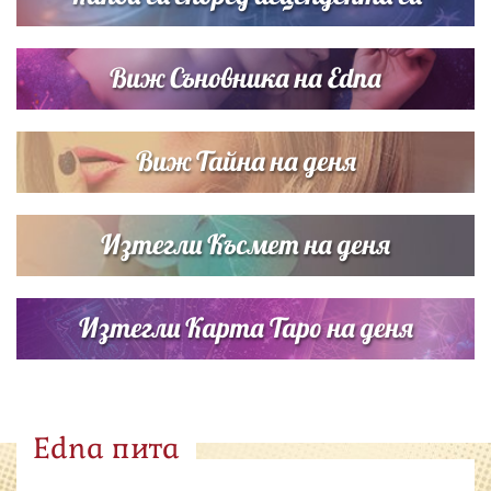
Виж Съновника на Edna
Виж Тайна на деня
Изтегли Късмет на деня
Изтегли Карта Таро на деня
Edna пита