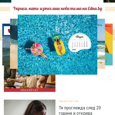
Украси, като изтеглиш нова тема на Edna.bg
Оферти
ЛЮБОПИТНО
Тайната на добрата
вечеря не се крие в
сложната рецепта
ЛЮБОПИТНО
ЛЮБОПИТНО
Тя проглежда след 20
години и открива