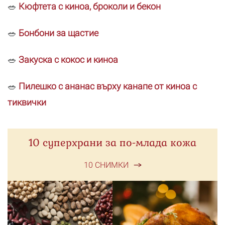
🥗
Кюфтета с киноа, броколи и бекон
🥗
Бонбони за щастие
🥗
Закуска с кокос и киноа
🥗
Пилешко с ананас върху канапе от киноа с
тиквички
10 суперхрани за по-млада кожа
10 СНИМКИ