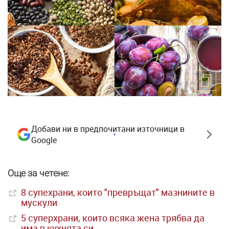
Добави ни в предпочитани източници в
Google
Още за четене:
8 супехрани, които "превръщат" мазнините в
мускули
5 суперхрани, които всяка жена трябва да
има в кухнята си