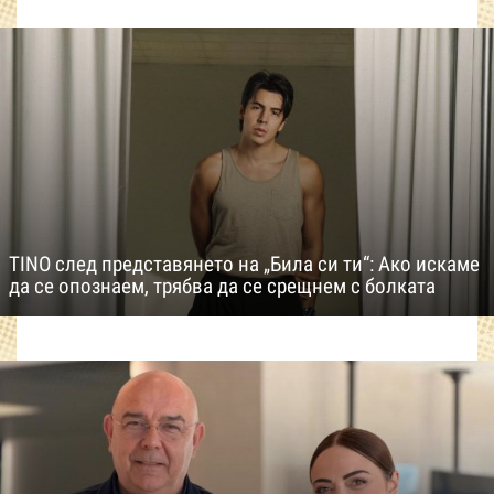
TINO след представянето на „Била си ти“: Ако искаме
да се опознаем, трябва да се срещнем с болката