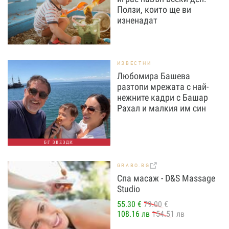
Ползи, които ще ви
изненадат
ИЗВЕСТНИ
Любомира Башева
разтопи мрежата с най-
нежните кадри с Башар
Рахал и малкия им син
БГ ЗВЕЗДИ
GRABO.BG
Спа масаж - D&S Massage
Studio
55.30 €
79.00 €
108.16 лв
154.51 лв