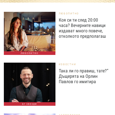
ЛЮБОПИТНО
Коя си ти след 20:00
часа? Вечерните навици
издават много повече,
отколкото предполагаш
ЛЮБОПИТНО
ИЗВЕСТНИ
Така ли го правиш, тате?“
Дъщерята на Орлин
Павлов го имитира
БГ ЗВЕЗДИ