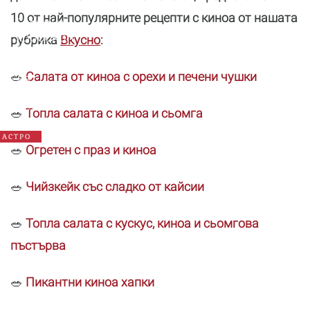
10 от най-популярните рецепти с киноа от нашата
Годишен
хороскоп
рубрика
Вкусно
:
2026:
Какво
🥗
Салата от киноа с орехи и печени чушки
да
очаква
всяка
🥗
Топла салата с киноа и сьомга
зодия
АСТРО
🥗
Огретен с праз и киноа
🥗
Чийзкейк със сладко от кайсии
🥗
Топла салата с кускус, киноа и сьомгова
пъстърва
🥗
Пикантни киноа хапки