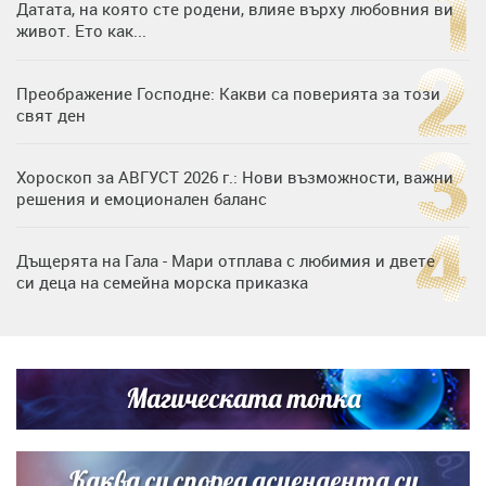
Датата, на която сте родени, влияе върху любовния ви
живот. Ето как...
Преображение Господне: Какви са поверията за този
свят ден
Хороскоп за АВГУСТ 2026 г.: Нови възможности, важни
решения и емоционален баланс
Дъщерята на Гала - Мари отплава с любимия и двете
си деца на семейна морска приказка
„Тук сме най-щастливи“: Радина Кърджилова и Пламен
Димов издадоха своето любимо място
Магическата топка
Дъщерята на Тодор Батков вдигна сватба, Стоичков и
Братя Аргирови я изненадаха с песен
Каква си според асцендента си