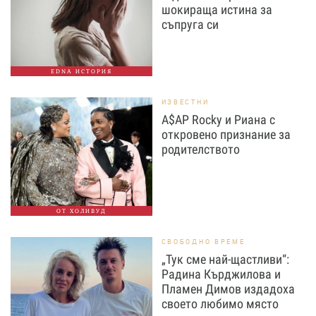
шокираща истина за
съпруга си
EDNA ИСТОРИЯ
ИЗВЕСТНИ
A$AP Rocky и Риана с
откровено признание за
родителството
ОТ ХОЛИВУД
СВОБОДНО ВРЕМЕ
„Тук сме най-щастливи“:
Радина Кърджилова и
Пламен Димов издадоха
своето любимо място