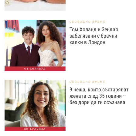
СВОБОДНО ВРЕМЕ
Том Холанд и Зендая
забелязани с брачни
халки в Лондон
ОТ ХОЛИВУД
СВОБОДНО ВРЕМЕ
9 неща, които състаряват
жената след 35 години –
без дори да ги осъзнава
ПО-КРАСИВА