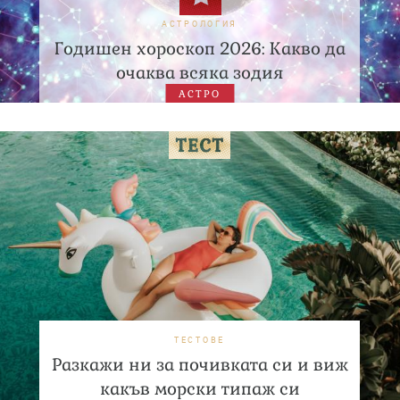
АСТРОЛОГИЯ
Годишен хороскоп 2026: Какво да
очаква всяка зодия
АСТРО
ТЕСТОВЕ
Разкажи ни за почивката си и виж
какъв морски типаж си