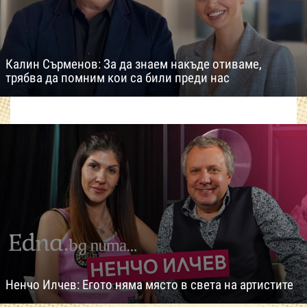
Калин Сърменов: За да знаем накъде отиваме,
трябва да помним кои са били преди нас
Ненчо Илчев: Егото няма място в света на артистите