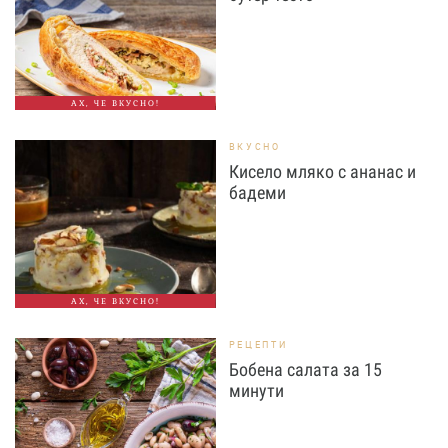
АХ, ЧЕ ВКУСНО!
ВКУСНО
Кисело мляко с ананас и
бадеми
АХ, ЧЕ ВКУСНО!
РЕЦЕПТИ
Бобена салата за 15
минути