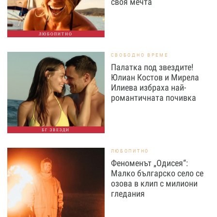
своя мечта
ЛЮБОПИТНО
СВОБОДНО ВРЕМЕ
Палатка под звездите!
Юлиан Костов и Мирела
Илиева избраха най-
романтичната почивка
БГ ЗВЕЗДИ
ЛЮБОПИТНО
Феноменът „Одисея“:
Малко българско село се
озова в клип с милиони
гледания