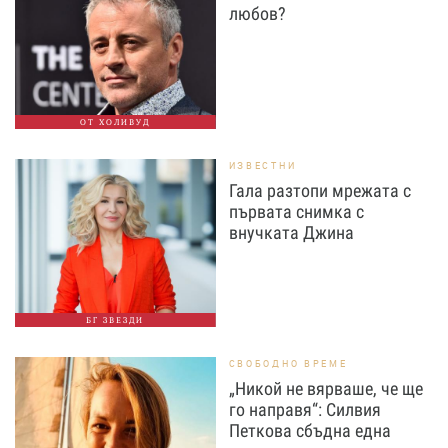
любов?
ОТ ХОЛИВУД
ИЗВЕСТНИ
Гала разтопи мрежата с
първата снимка с
внучката Джина
БГ ЗВЕЗДИ
СВОБОДНО ВРЕМЕ
„Никой не вярваше, че ще
го направя“: Силвия
Петкова сбъдна една