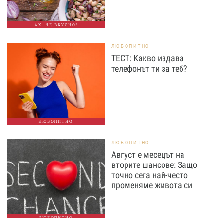
АХ, ЧЕ ВКУСНО!
ЛЮБОПИТНО
ТЕСТ: Какво издава
телефонът ти за теб?
ЛЮБОПИТНО
ЛЮБОПИТНО
Август е месецът на
вторите шансове: Защо
точно сега най-често
променяме живота си
ЛЮБОПИТНО