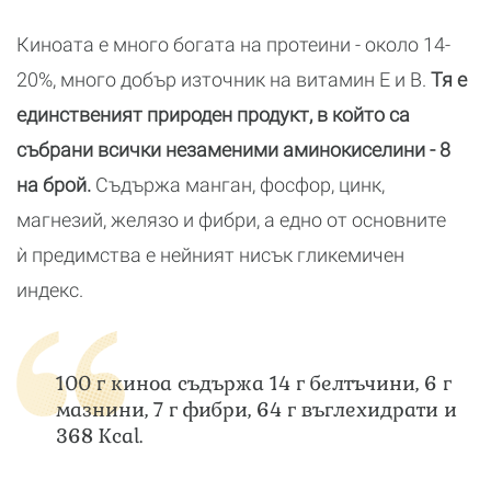
Киноата е много богата на протеини - около 14-
20%, много добър източник на витамин Е и В.
Тя е
единственият природен продукт, в който са
събрани всички незаменими аминокиселини - 8
на брой.
Съдържа манган, фосфор, цинк,
магнезий, желязо и фибри, а едно от основните
ѝ предимства е нейният нисък гликемичен
индекс.
100 г киноа съдържа 14 г белтъчини, 6 г
мазнини, 7 г фибри, 64 г въглехидрати и
368 Ксаl.