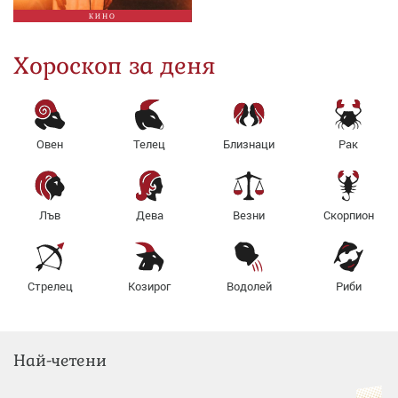
КИНО
Хороскоп за деня
Овен
Телец
Близнаци
Рак
Лъв
Дева
Везни
Скорпион
Стрелец
Козирог
Водолей
Риби
Най-четени