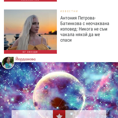
ИЗВЕСТНИ
Антония Петрова-
Батинкова с неочаквана
изповед: Никога не съм
чакала някой да ме
спаси
БГ ЗВЕЗДИ
Йорданова