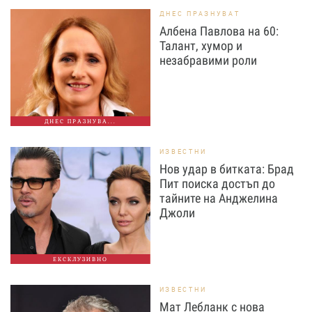
ДНЕС ПРАЗНУВАТ
Албена Павлова на 60:
Талант, хумор и
незабравими роли
ДНЕС ПРАЗНУВА...
ИЗВЕСТНИ
Нов удар в битката: Брад
Пит поиска достъп до
тайните на Анджелина
Джоли
ЕКСКЛУЗИВНО
ИЗВЕСТНИ
Мат Лебланк с нова