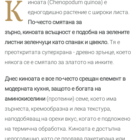
К
иноата (Chenopodum quinoa) е
едногодишно растение с широки листа.
По-често смятана за
зърно, киноата всъщност е подобна на зелените
листни зеленчуци като спанак и цвекло.
Тя е
преоткритата суперхрана - древно зрънце, което
някога се е смятало за златото на инките.
Днес киноата е все по-често срещан елемент в
модерната кухня, защото е богата на
аминокиселини
(протеини) семе, което има
зърнеста, кремообразна и лека текстура,
наподобяващ на орехи вкус, когато е подложено
на термична обработка. Киноата е достъпна
целогодишно, като се продава пакетирана или