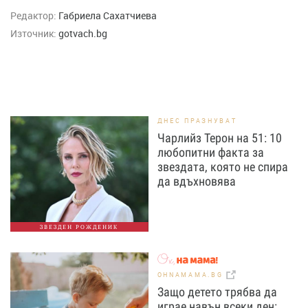
Редактор:
Габриела Сахатчиева
Източник:
gotvach.bg
ДНЕС ПРАЗНУВАТ
Чарлийз Терон на 51: 10
любопитни факта за
звездата, която не спира
да вдъхновява
ЗВЕЗДЕН РОЖДЕНИК
OHNAMAMA.BG
Защо детето трябва да
играе навън всеки ден: