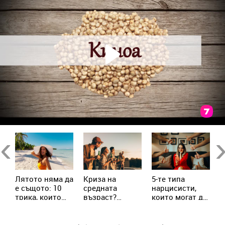
в
Previous
Ne
Лятото няма да
Криза на
5-те типа
М
е същото: 10
средната
нарцисисти,
„
трика, които
възраст?
които могат да
в
трябва да
Милениалите
присъстват в
с
знаеш
пренаписват
живота ни
х
правилата
всеки ден
с