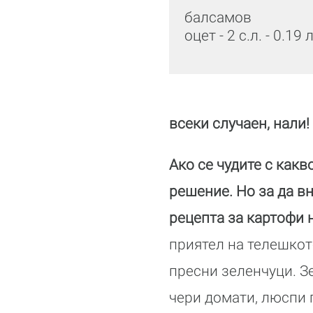
балсамов
оцет - 2 с.л. - 0.19 
всеки случаен, нали!
Ако се чудите с какв
решение. Но за да в
рецепта за картофи 
приятел на телешкото
пресни зеленчуци. З
чери домати, люспи 