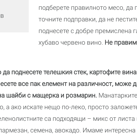
подберете правилното месо, да г
лв
точните подправки, да не пестите
поднесете с добре премислена г
хубаво червено вино.
Не правим
о да поднесете телешкия стек, картофите вина
несете все пак елемент на различност, може 
на шайби с мащерка и розмарин.
Манатарките
, а ако искате нещо по-леко, просто заложете
еленолистните са подходящи – микс от листа 
пармезан, семена, авокадо. Имаме интересна 