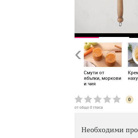
Previous
екс с ананас и
Шоколадово
Смути от
Крем
жинджифил
реване с
ябълки, моркови
наху
млечно-
и чия
шоколадова
заливка
0
от общо
0
гласа
Необходими про