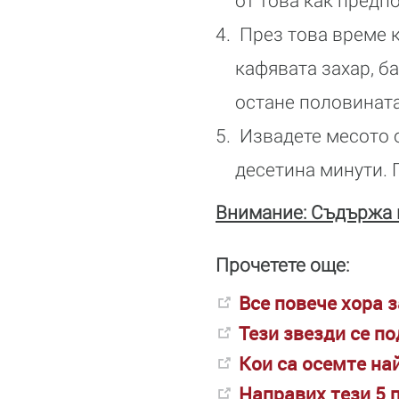
от това как предп
През това време к
кафявата захар, б
остане половината
Извадете месото о
десетина минути. 
Внимание: Съдържа м
Прочетете още:
Все повече хора з
Тези звезди се по
Кои са осемте на
Направих тези 5 