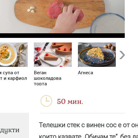
Next
 супа от
Веган
Агнеса
Порток
т и карфиол
шоколадова
бадем
торта
сладки
50 мин.
Телешки стек с винен сос е от о
дукти
които казвате „Обичам те“, без д