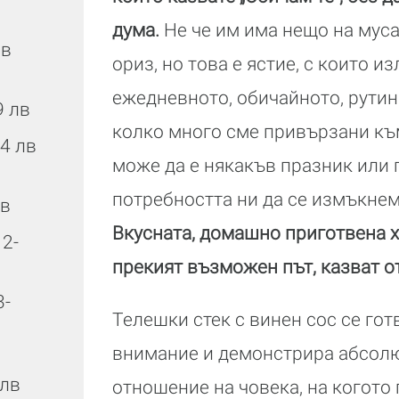
дума.
Не че им има нещо на муса
лв
ориз, но това е ястие, с които и
ежедневното, обичайното, рути
9 лв
колко много сме привързани къ
64 лв
може да е някакъв празник или 
потребността ни да се измъкнем
лв
Вкусната, домашно приготвена х
 2-
прекият възможен път, казват о
3-
Телешки стек с винен сос се гот
внимание и демонстрира абсол
 лв
отношение на човека, на когото 