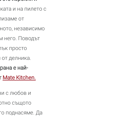
ката и на пилето с
злизаме от
нното, независимо
м него. Поводът
пък просто
 от делника.
рана е най-
т
Mate Kitchen.
ви с любов и
ютно същото
го поднасяме. Да