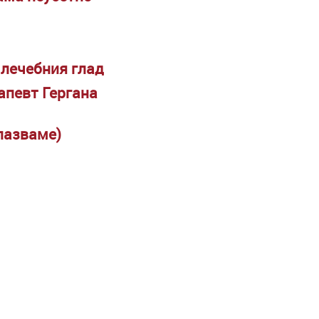
 лечебния глад
апевт Гергана
пазваме)