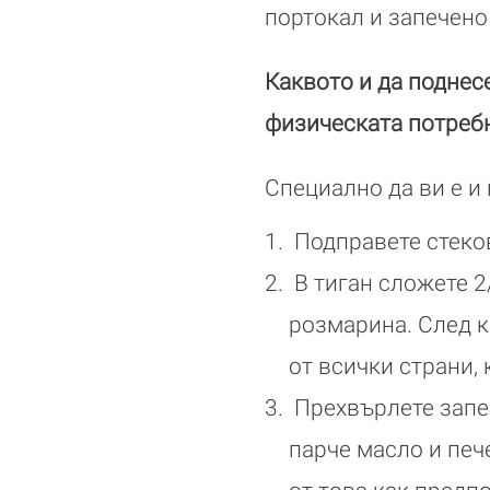
портокал и запечено
Каквото и да поднес
физическата потребн
Специално да ви е и
Подправете стеков
В тиган сложете 2
розмарина. След ка
от всички страни, 
Прехвърлете запеч
парче масло и печ