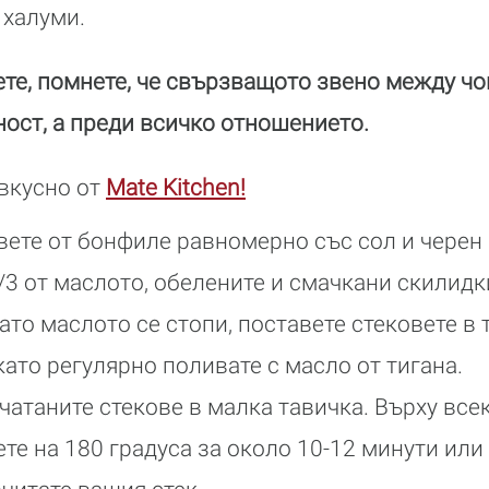
 халуми.
ете, помнете, че свързващото звено между чов
ост, а преди всичко отношението.
 вкусно от
Mate Kitchen!
ете от бонфиле равномерно със сол и черен 
/3 от маслото, обелените и смачкани скилидк
то маслото се стопи, поставете стековете в 
като регулярно поливате с масло от тигана.
атаните стекове в малка тавичка. Върху всек
ете на 180 градуса за около 10-12 минути ил