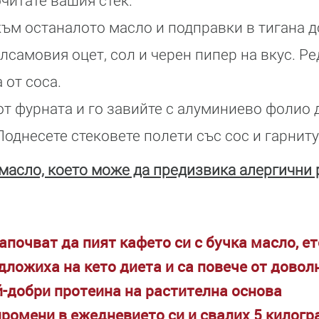
очитате вашия стек.
ъм останалото масло и подправки в тигана д
алсамовия оцет, сол и черен пипер на вкус. Р
 от соса.
т фурната и го завийте с алуминиево фолио 
Поднесете стековете полети със сос и гарнит
асло, което може да предизвика алергични 
апочват да пият кафето си с бучка масло, е
дложиха на кето диета и са повече от довол
й-добри протеина на растителна основа
промени в ежедневието си и свалих 5 килогр