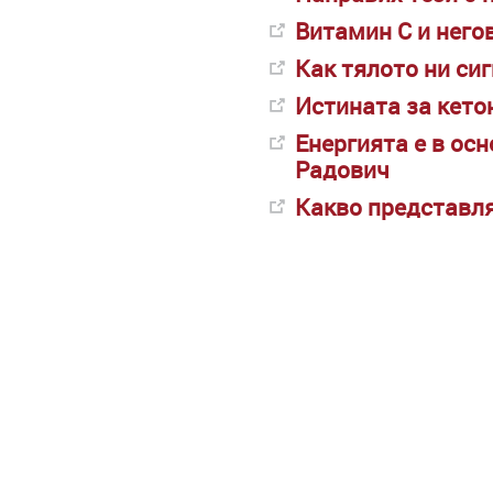
Витамин С и него
Как тялото ни си
Истината за кето
Енергията е в ос
Радович
Какво представля