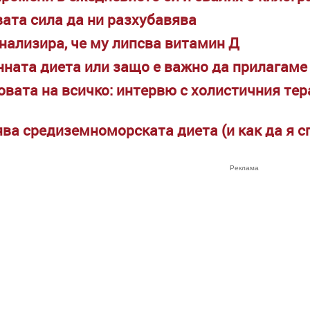
вата сила да ни разхубавява
гнализира, че му липсва витамин Д
нната диета или защо е важно да прилагаме
новата на всичко: интервю с холистичния тер
ва средиземноморската диета (и как да я с