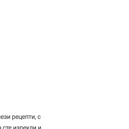
алово-
Свежа зимна
Кекс с ананас и
Шоколад
ови
салата
джинджифил
реване с
млечно-
шоколад
заливка
нези рецепти, с
а сте изрекли и