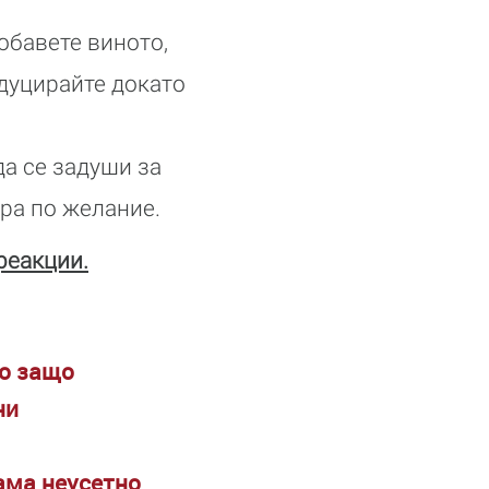
обавете виното,
едуцирайте докато
да се задуши за
ура по желание.
реакции.
то защо
ни
ама неусетно