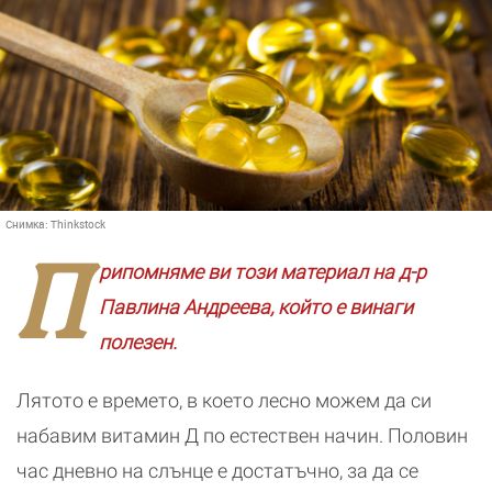
Снимка:
Thinkstock
П
рипомняме ви този материал на д-р
Павлина Андреева, който е винаги
полезен.
Лятото е времето, в което лесно можем да си
набавим витамин Д по естествен начин. Половин
час дневно на слънце е достатъчно, за да се