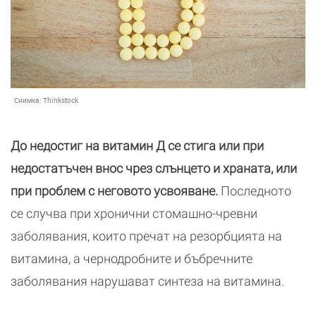
Снимка:
Thinkstock
До недостиг на витамин Д се стига или при
недостатъчен внос чрез слънцето и храната, или
при проблем с неговото усвояване.
Последното
се случва при хронични стомашно-чревни
заболявания, които пречат на резорбцията на
витамина, a чернодробните и бъбречните
заболявания нарушават синтеза на витамина.