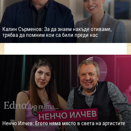
Калин Сърменов: За да знаем накъде отиваме,
трябва да помним кои са били преди нас
Ненчо Илчев: Егото няма място в света на артистите