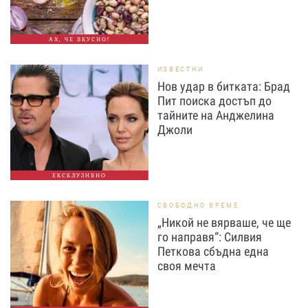
АХ, ЧЕ ВКУСНО!
ИЗВЕСТНИ
Нов удар в битката: Брад
Пит поиска достъп до
тайните на Анджелина
Джоли
ЕКСКЛУЗИВНО
СВОБОДНО ВРЕМЕ
„Никой не вярваше, че ще
го направя“: Силвия
Петкова сбъдна една
своя мечта