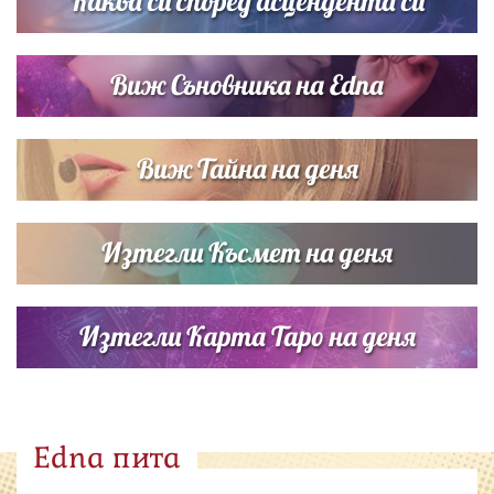
Каква си според асцендента си
Виж Съновника на Edna
Виж Тайна на деня
Изтегли Късмет на деня
Изтегли Карта Таро на деня
Edna пита