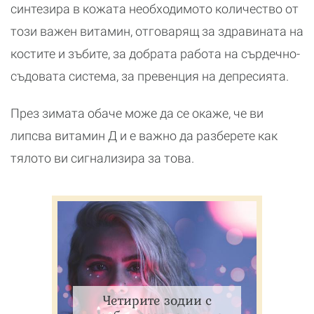
синтезира в кожата необходимото количество от
този важен витамин, отговарящ за здравината на
костите и зъбите, за добрата работа на сърдечно-
съдовата система, за превенция на депресията.
През зимата обаче може да се окаже, че ви
липсва витамин Д и е важно да разберете как
тялото ви сигнализира за това.
Четирите зодии с