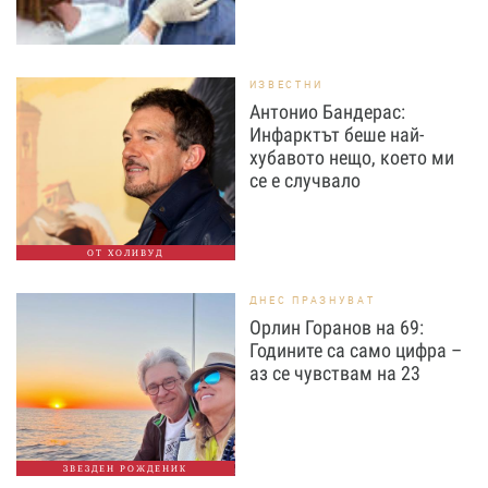
ИЗВЕСТНИ
Антонио Бандерас:
Инфарктът беше най-
хубавото нещо, което ми
се е случвало
ОТ ХОЛИВУД
ДНЕС ПРАЗНУВАТ
Орлин Горанов на 69:
Годините са само цифра –
аз се чувствам на 23
ЗВЕЗДЕН РОЖДЕНИК