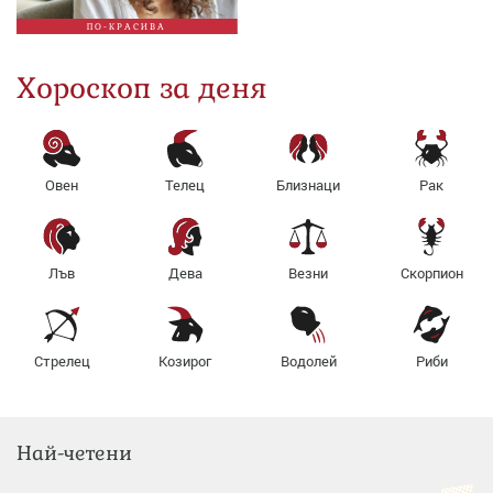
ПО-КРАСИВА
Хороскоп за деня
Овен
Телец
Близнаци
Рак
Лъв
Дева
Везни
Скорпион
Стрелец
Козирог
Водолей
Риби
Най-четени