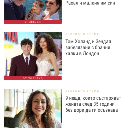
Рахал и малкия им син
БГ ЗВЕЗДИ
СВОБОДНО ВРЕМЕ
Том Холанд и Зендая
забелязани с брачни
халки в Лондон
ОТ ХОЛИВУД
СВОБОДНО ВРЕМЕ
9 неща, които състаряват
жената след 35 години –
без дори да ги осъзнава