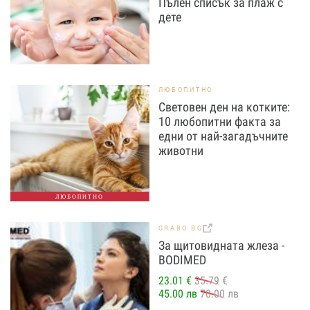
Пълен списък за плаж с
дете
ЛЮБОПИТНО
Световен ден на котките:
10 любопитни факта за
едни от най-загадъчните
животни
ЛЮБОПИТНО
GRABO.BG
За щитовидната жлеза -
BODIMED
23.01 €
35.79 €
45.00 лв
70.00 лв