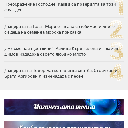
Преображение Господне: Какви са поверията за този
свят ден
Дъщерята на Гала - Мари отплава с любимия и двете
си деца на семейна морска приказка
„Тук сме най-щастливи“: Радина Кърджилова и Пламен
Димов издадоха своето любимо място
Дъщерята на Тодор Батков вдигна сватба, Стоичков и
Братя Аргирови я изненадаха с песен
Дневен хороскоп за 6 август, четвъртък
Магическата топка
Списъкът е ясен: Джей Ло и Риана във ВИП гостите на
сватбата на Роналдо