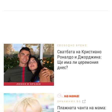
СВОБОДНО ВРЕМЕ
Сватбата на Кристиано
Роналдо и Джорджина:
Ще има ли церемония
днес?
ЛЮБОВ И ВРЪЗКИ
OHNAMAMA.BG
Плажната чанта на мама: