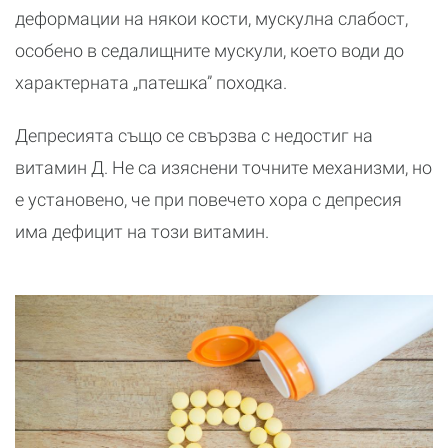
деформации на някои кости, мускулна слабост,
особено в седалищните мускули, което води до
характерната „патешка” походка.
Депресията също се свързва с недостиг на
витамин Д. Не са изяснени точните механизми, но
е установено, че при повечето хора с депресия
има дефицит на този витамин.