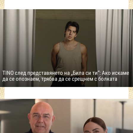
TINO след представянето на „Била си ти“: Ако искаме
да се опознаем, трябва да се срещнем с болката