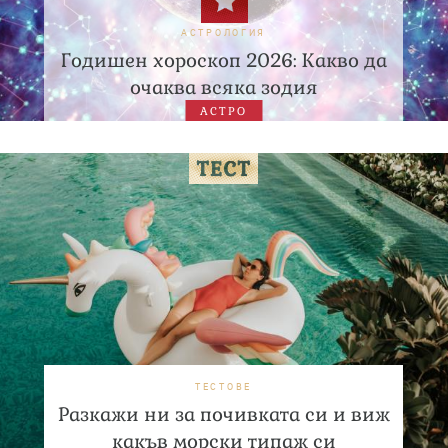
АСТРОЛОГИЯ
Годишен хороскоп 2026: Какво да
очаква всяка зодия
АСТРО
ТЕСТОВЕ
Разкажи ни за почивката си и виж
какъв морски типаж си