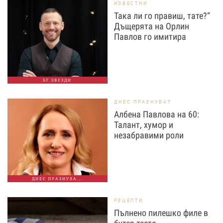
ИЗВЕСТНИ
Така ли го правиш, тате?“
Дъщерята на Орлин
Павлов го имитира
БГ ЗВЕЗДИ
ДНЕС ПРАЗНУВАТ
Албена Павлова на 60:
Талант, хумор и
незабравими роли
ДНЕС ПРАЗНУВА...
РЕЦЕПТИ
Пълнено пилешко филе в