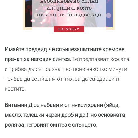
необикновено силна
интуиция, която
никога не ги подвежда
НА ФОКУС
Имайте предвид, че слънцезащитните кремове
пречат за неговия синтез.
Те предпазват кожата
и трябва да се ползват, но поне няколко минути
трябва да се лишим от тях, за да са здрави и
костите.
Витамин Д се набавя и от някои храни (яйца,
масло, телешки черен дроб и др.), но основната
роля за неговият синтез е слънцето.