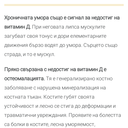
Хроничната умора също е сигнал за недостиг на
витамин Д.
При неговата липса мускулите
загубват своя тонус и дори елементарните
движения бързо водят до умора. Сърцето също
страда, и то е мускул.
Пряко свързана с недостиг на витамин Д е
остеомалацията.
Тя е генерализирано костно
заболяване с нарушена минерализация на
костната тъкан. Костите губят своята
устойчивост и лесно се стига до деформации и
травматични увреждания. Проявите на болестта
са болки в костите, лесна уморяемост,