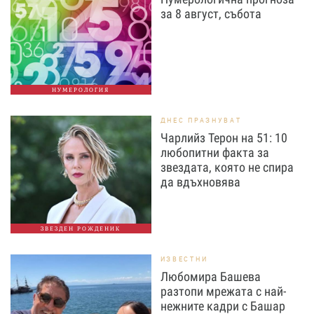
за 8 август, събота
НУМЕРОЛОГИЯ
ДНЕС ПРАЗНУВАТ
Чарлийз Терон на 51: 10
любопитни факта за
звездата, която не спира
да вдъхновява
ЗВЕЗДЕН РОЖДЕНИК
ИЗВЕСТНИ
Любомира Башева
разтопи мрежата с най-
нежните кадри с Башар