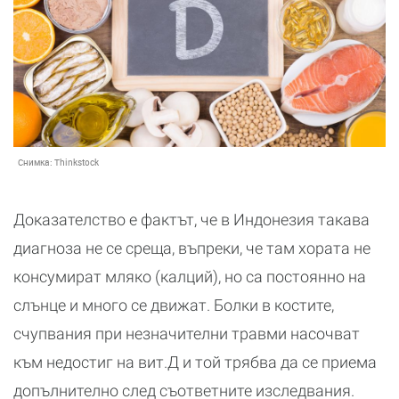
Снимка:
Thinkstock
Доказателство е фактът, че в Индонезия такава
диагноза не се среща, въпреки, че там хората не
консумират мляко (калций), но са постоянно на
слънце и много се движат. Болки в костите,
счупвания при незначителни травми насочват
към недостиг на вит.Д и той трябва да се приема
допълнително след съответните изследвания.