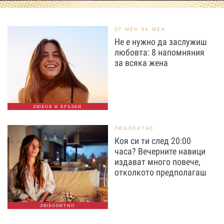
ОТ МЕН ЗА МЕН
Не е нужно да заслужиш
любовта: 8 напомняния
за всяка жена
ЛЮБОВ И ВРЪЗКИ
ЛЮБОПИТНО
Коя си ти след 20:00
часа? Вечерните навици
издават много повече,
отколкото предполагаш
ЛЮБОПИТНО