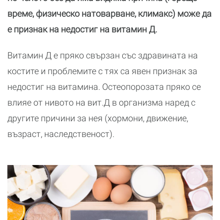
време, физическо натоварване, климакс) може да
е признак на недостиг на витамин Д.
Витамин Д е пряко свързан със здравината на
костите и проблемите с тях са явен признак за
недостиг на витамина. Остеопорозата пряко се
влияе от нивото на вит.Д в организма наред с
другите причини за нея (хормони, движение,
възраст, наследственост).