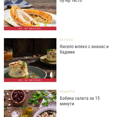
бутер тесто
АХ, ЧЕ ВКУСНО!
ВКУСНО
Кисело мляко с ананас и
бадеми
АХ, ЧЕ ВКУСНО!
РЕЦЕПТИ
Бобена салата за 15
минути