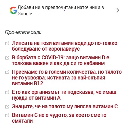
Добави ни в предпочитани източници в
Google
Прочетете още:
Липсата на този витамин води до по-тежко
боледуване от коронавирус
В борбата с COVID-19: защо витамин D е
толкова важен и как да си го набавим
Приемаме го в големи количества, но тялото
не го усвоява: истината за най-скъпия
витамин B12
Ето как организмът ти подсказва, че имаш
нужда от витамин А
Знаците, че на тялото му липсва витамин C
Витамин C не е чудото, за което сме го
смятали