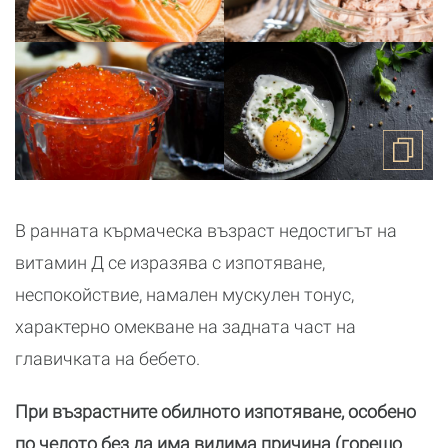
В ранната кърмаческа възраст недостигът на
витамин Д се изразява с изпотяване,
неспокойствие, намален мускулен тонус,
характерно омекване на задната част на
главичката на бебето.
При възрастните обилното изпотяване, особено
по челото без да има видима причина (горещо