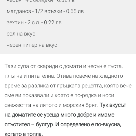
магданоз - 1/2 връзки - 0.65 лв
зехтин - 2 с.л. - 0.22 лв
сол на вкус
черен пипер на вкус
Тази супа от скариди с домати и чесън е гъста,
плътна и питателна. Отива повече на хладното
време за разлика от гръцката рецепта, която вече
сме ви показвали и която е по-рядка и носи
свежестта на лятото и морския бряг.
Тук вкусът
на доматите се усеща много добре и имаме
сгъстител – булгур. И определено е по-вкусна,
когато е топла.