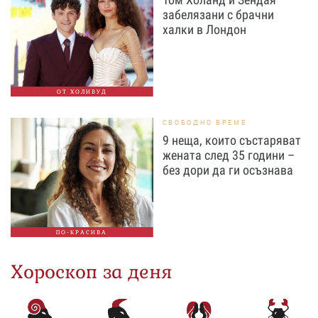
забелязани с брачни
халки в Лондон
ОТ ХОЛИВУД
СВОБОДНО ВРЕМЕ
9 неща, които състаряват
жената след 35 години –
без дори да ги осъзнава
ПО-КРАСИВА
Хороскоп за деня