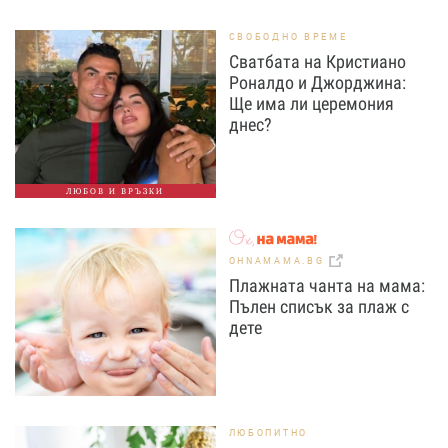
СВОБОДНО ВРЕМЕ
Сватбата на Кристиано
Роналдо и Джорджина:
Ще има ли церемония
днес?
ЛЮБОВ И ВРЪЗКИ
OHNAMAMA.BG
Плажната чанта на мама:
Пълен списък за плаж с
дете
ЛЮБОПИТНО