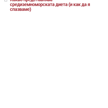
средиземноморската диета (и как да я
спазваме)