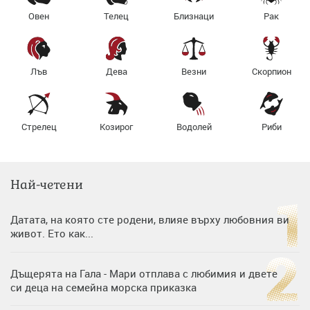
Овен
Телец
Близнаци
Рак
Лъв
Дева
Везни
Скорпион
Стрелец
Козирог
Водолей
Риби
Най-четени
Датата, на която сте родени, влияе върху любовния ви
живот. Ето как...
Дъщерята на Гала - Мари отплава с любимия и двете
си деца на семейна морска приказка