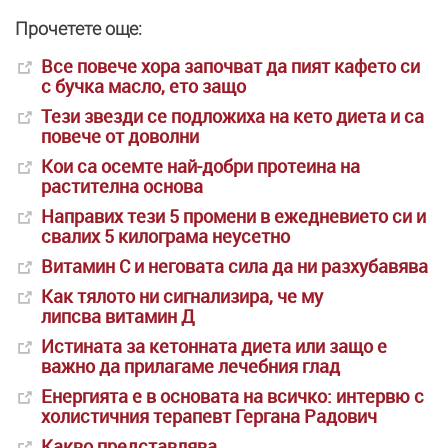
Прочетете още:
Все повече хора започват да пият кафето си
с бучка масло, ето защо
Тези звезди се подложиха на кето диета и са
повече от доволни
Кои са осемте най-добри протеина на
растителна основа
Направих тези 5 промени в ежедневието си и
свалих 5 килограма неусетно
Витамин С и неговата сила да ни разхубавява
Как тялото ни сигнализира, че му
липсва витамин Д
Истината за кетонната диета или защо е
важно да прилагаме лечебния глад
Енергията е в основата на всичко: интервю с
холистичния терапевт Гергана Радович
Какво представлява