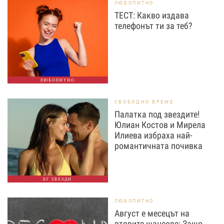
ЛЮБОПИТНО
ТЕСТ: Какво издава
телефонът ти за теб?
ЛЮБОПИТНО
СВОБОДНО ВРЕМЕ
Палатка под звездите!
Юлиан Костов и Мирела
Илиева избраха най-
романтичната почивка
БГ ЗВЕЗДИ
ЛЮБОПИТНО
Август е месецът на
вторите шансове: Защо