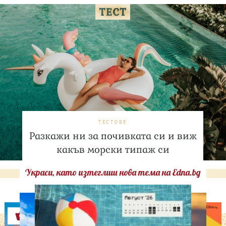
ТЕСТОВЕ
Разкажи ни за почивката си и виж
какъв морски типаж си
Украси, като изтеглиш нова тема на Edna.bg
Оферти