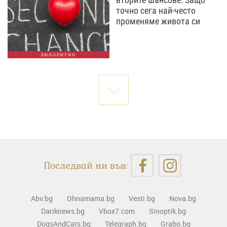
точно сега най-често
променяме живота си
ЛЮБОПИТНО
Последвай ни във:
Abv.bg
Ohnamama.bg
Vesti.bg
Nova.bg
Dariknews.bg
Vbox7.com
Sinoptik.bg
DogsAndCats.bg
Telegraph.bg
Grabo.bg