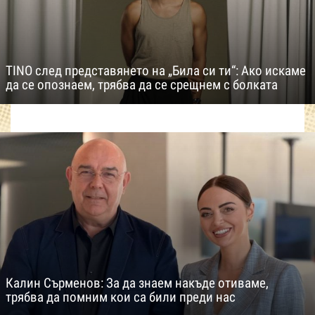
TINO след представянето на „Била си ти“: Ако искаме
да се опознаем, трябва да се срещнем с болката
Калин Сърменов: За да знаем накъде отиваме,
трябва да помним кои са били преди нас