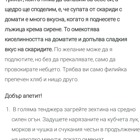
щедро ще споделим, е, че супата от скариди с
домати е много вкусна, когато я поднесете с
лъжица крема сирене. То омекотява
киселинността на доматите и допълва сладкия
вкус на скаридите.
По желание може да я
подлютите, но без да прекалявате, само да
провокирате небцето. Трябва ви само филийка
препечен хляб и нищо друго.
Добър апетит!
В голяма тенджера загрейте зехтина на средно
силен огън. Задушете нарязаните на кубчета лук,
морков и чушка и счукания чесън в продължение
на няколко минути, докато омекнат.