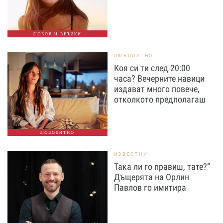
ЛЮБОВ И ВРЪЗКИ
ЛЮБОПИТНО
Коя си ти след 20:00
часа? Вечерните навици
издават много повече,
отколкото предполагаш
ЛЮБОПИТНО
ИЗВЕСТНИ
Така ли го правиш, тате?“
Дъщерята на Орлин
Павлов го имитира