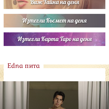
Виж Тайна на деня
Изтегли Късмет на деня
Изтегли Карта Таро на деня
Edna пита