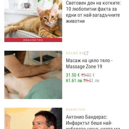
Световен ден на котките:
10 любопитни факта за
едни от най-загадъчните
животни
ЛЮБОПИТНО
GRABO.BG
Масаж на цяло тяло -
Massage Zone 19
31.50 €
45.00 €
61.61 лв
88.01 лв
ИЗВЕСТНИ
Антонио Бандерас:
Инфарктът беше най-
хубавото нещо, което ми