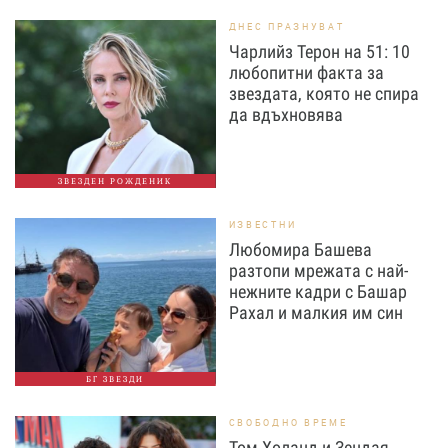
ДНЕС ПРАЗНУВАТ
Чарлийз Терон на 51: 10
любопитни факта за
звездата, която не спира
да вдъхновява
ЗВЕЗДЕН РОЖДЕНИК
ИЗВЕСТНИ
Любомира Башева
разтопи мрежата с най-
нежните кадри с Башар
Рахал и малкия им син
БГ ЗВЕЗДИ
СВОБОДНО ВРЕМЕ
Том Холанд и Зендая