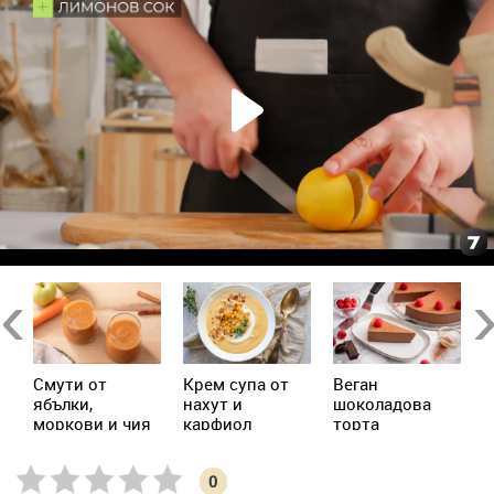
Previous
Ne
Смути от
Крем супа от
Веган
А
ябълки,
нахут и
шоколадова
моркови и чия
карфиол
торта
0