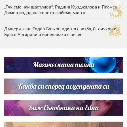
„Тук сме най-щастливи“: Радина Кърджилова и Пламен
Димов издадоха своето любимо място
Дъщерята на Тодор Батков вдигна сватба, Стоичков и
Братя Аргирови я изненадаха с песен
Дневен хороскоп за 6 август, четвъртък
Магическата топка
Списъкът е ясен: Джей Ло и Риана във ВИП гостите на
сватбата на Роналдо
Каква си според асцендента си
Виж Съновника на Edna