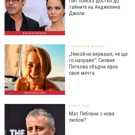
Пит поиска достъп до
тайните на Анджелина
Джоли
ЕКСКЛУЗИВНО
СВОБОДНО ВРЕМЕ
„Никой не вярваше, че ще
го направя“: Силвия
Петкова сбъдна една
своя мечта
ЛЮБОПИТНО
ИЗВЕСТНИ
Мат Лебланк с нова
любов?