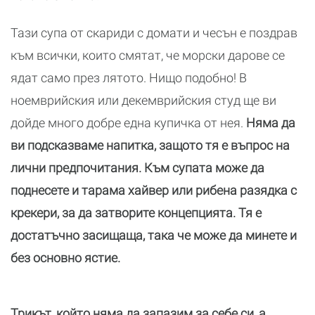
Тази супа от скариди с домати и чесън е поздрав
към всички, които смятат, че морски дарове се
ядат само през лятото. Нищо подобно! В
ноемврийския или декемврийския студ ще ви
дойде много добре една купичка от нея.
Няма да
ви подсказваме напитка, защото тя е въпрос на
лични предпочитания. Към супата може да
поднесете и тарама хайвер или рибена разядка с
крекери, за да затворите концепцията. Тя е
достатъчно засищаща, така че може да минете и
без основно ястие.
Трикът, който няма да запазим за себе си, а