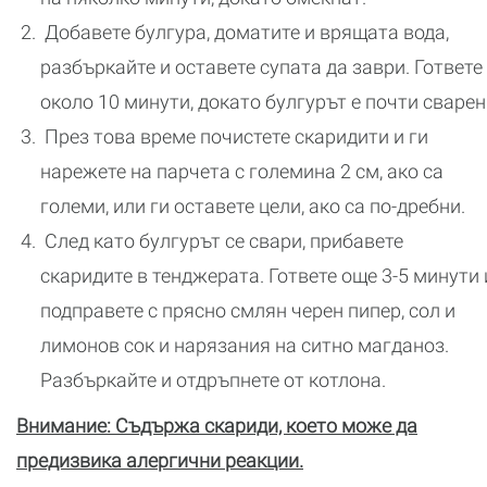
Добавете булгура, доматите и врящата вода,
разбъркайте и оставете супата да заври. Гответе
около 10 минути, докато булгурът е почти сварен
През това време почистете скаридити и ги
нарежете на парчета с големина 2 см, ако са
големи, или ги оставете цели, ако са по-дребни.
След като булгурът се свари, прибавете
скаридите в тенджерата. Гответе още 3-5 минути 
подправете с прясно смлян черен пипер, сол и
лимонов сок и нарязания на ситно магданоз.
Разбъркайте и отдръпнете от котлона.
Внимание: Съдържа скариди, което може да
предизвика алергични реакции.