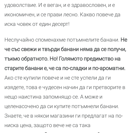
удоволствие. И е веган, и е здравословен, и е
икономичен, и се прави лесно. Какво повече да
иска човек от един десерт!
Неслучайно споменахме потъмнелите банани.
Не
че със свежи и твърди банани няма да се получи,
тъкмо обратното. Но! Голямото предимство на
старите банани е, че са по-сладки и по-ароматни.
Ако сте купили повече и не сте успели да ги
изядете, това е чудесен начин да ги претворите в
нещо наистина запомнящо се. А може и
целенасочено да си купите потъмнели банани.
Знаете, че в някои магазини ги предлагат на по-
ниска цена, защото вече не са така