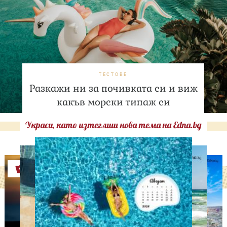
ТЕСТОВЕ
Разкажи ни за почивката си и виж
какъв морски типаж си
Украси, като изтеглиш нова тема на Edna.bg
Оферти
СВОБОДНО ВРЕМЕ
Том Холанд и Зендая