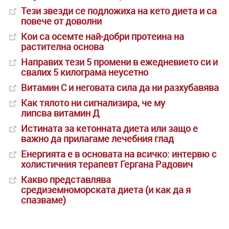
Тези звезди се подложиха на кето диета и са
повече от доволни
Кои са осемте най-добри протеина на
растителна основа
Направих тези 5 промени в ежедневието си и
свалих 5 килограма неусетно
Витамин С и неговата сила да ни разхубавява
Как тялото ни сигнализира, че му
липсва витамин Д
Истината за кетонната диета или защо е
важно да прилагаме лечебния глад
Енергията е в основата на всичко: интервю с
холистичния терапевт Гергана Радович
Какво представлява
средиземноморската диета (и как да я
спазваме)