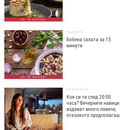
АХ, ЧЕ ВКУСНО!
РЕЦЕПТИ
Бобена салата за 15
минути
АХ, ЧЕ ВКУСНО!
ЛЮБОПИТНО
Коя си ти след 20:00
часа? Вечерните навици
издават много повече,
отколкото предполагаш