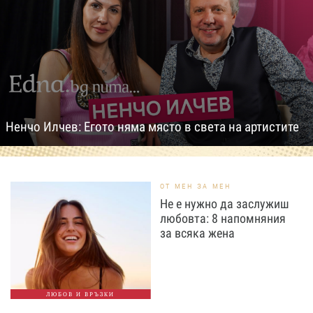
Ненчо Илчев: Егото няма място в света на артистите
ОТ МЕН ЗА МЕН
Не е нужно да заслужиш
любовта: 8 напомняния
за всяка жена
ЛЮБОВ И ВРЪЗКИ