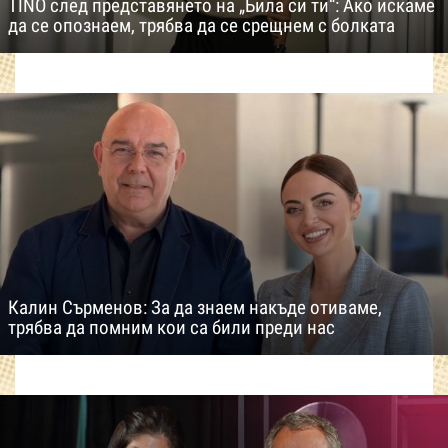
TINO след представянето на „Била си ти“: Ако искаме
да се опознаем, трябва да се срещнем с болката
Калин Сърменов: За да знаем накъде отиваме,
трябва да помним кои са били преди нас