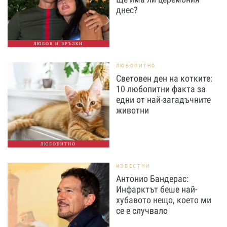
днес?
ЛЮБОВ И ВРЪЗКИ
ЛЮБОПИТНО
Световен ден на котките:
10 любопитни факта за
едни от най-загадъчните
животни
ЛЮБОПИТНО
ИЗВЕСТНИ
Антонио Бандерас:
Инфарктът беше най-
хубавото нещо, което ми
се е случвало