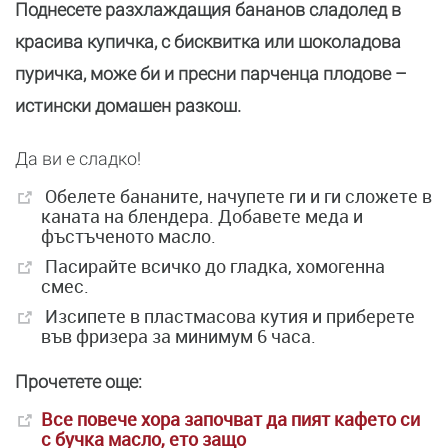
Поднесете разхлаждащия бананов сладолед в
красива купичка, с бисквитка или шоколадова
пуричка, може би и пресни парченца плодове –
истински домашен разкош.
Да ви е сладко!
Обелете бананите, начупете ги и ги сложете в
каната на блендера. Добавете меда и
фъстъченото масло.
Пасирайте всичко до гладка, хомогенна
смес.
Изсипете в пластмасова кутия и приберете
във фризера за минимум 6 часа.
Прочетете още:
Все повече хора започват да пият кафето си
с бучка масло, ето защо