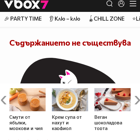
Previous
Ne
Смути от
Крем супа от
Веган
А
ябълки,
нахут и
шоколадова
моркови и чия
карфиол
торта