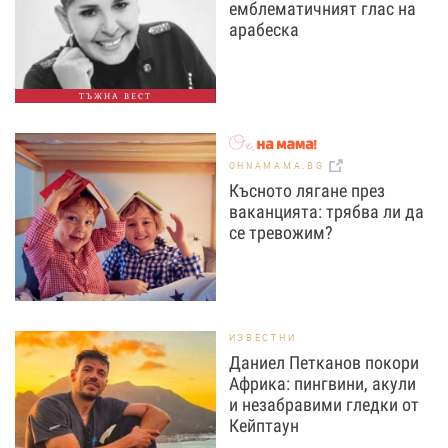
емблематичният глас на
арабеска
ТЪЖНА ВЕСТ
OHNAMAMA.BG
Късното лягане през
ваканцията: трябва ли да
се тревожим?
ИЗВЕСТНИ
Даниел Петканов покори
Африка: пингвини, акули
и незабравими гледки от
Кейптаун