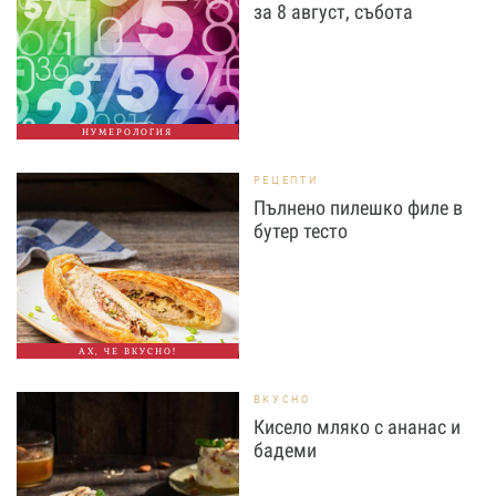
за 8 август, събота
НУМЕРОЛОГИЯ
РЕЦЕПТИ
Пълнено пилешко филе в
бутер тесто
АХ, ЧЕ ВКУСНО!
ВКУСНО
Кисело мляко с ананас и
бадеми