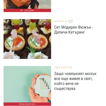
БГ ЗВЕЗДИ
GRABO.BG
Сет Модерен Фюжън -
Деличи Кетъринг
ЛЮБОПИТНО
Защо човешкият мозък
все още живее в свят,
който вече не
съществува
ЛЮБОПИТНО