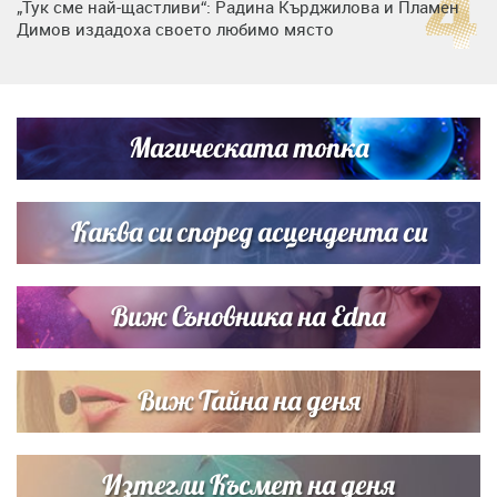
„Тук сме най-щастливи“: Радина Кърджилова и Пламен
Димов издадоха своето любимо място
Дъщерята на Тодор Батков вдигна сватба, Стоичков и
Братя Аргирови я изненадаха с песен
Магическата топка
Дневен хороскоп за 6 август, четвъртък
Каква си според асцендента си
Виж Съновника на Edna
Виж Тайна на деня
Изтегли Късмет на деня