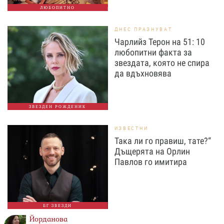
ЛЮБОПИТНО
ДНЕС ПРАЗНУВАТ
Чарлийз Терон на 51: 10
любопитни факта за
звездата, която не спира
да вдъхновява
ЗВЕЗДЕН РОЖДЕНИК
ИЗВЕСТНИ
Така ли го правиш, тате?“
Дъщерята на Орлин
Павлов го имитира
БГ ЗВЕЗДИ
Йорданова