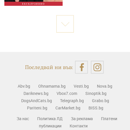
ЕКСКЛУЗИВНО
Последвай ни във:
Abv.bg
Ohnamama.bg
Vesti.bg
Nova.bg
Dariknews.bg
Vbox7.com
Sinoptik.bg
DogsAndCats.bg
Telegraph.bg
Grabo.bg
Pariteni.bg
CarMarket.bg
BISS.bg
За нас
Политика ЛД
За реклама
Платени
публикации
Контакти