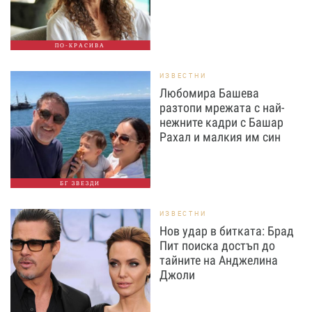
ПО-КРАСИВА
ИЗВЕСТНИ
Любомира Башева
разтопи мрежата с най-
нежните кадри с Башар
Рахал и малкия им син
БГ ЗВЕЗДИ
ИЗВЕСТНИ
Нов удар в битката: Брад
Пит поиска достъп до
тайните на Анджелина
Джоли