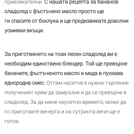
привлекателни.
С нашата рецепта за бананов
сладолед с фъстъчено масло просто ще
ги спасите от боклука и ще предизвикате доволни
усмивки вкъщи.
За приготвянето на този лесен сладолед ви е
необходим единствено блендер. Той ще превърне
бананите, фъстъченото масло и меда в пухкава
еднородна смес.
Оттам насетне е нужно търпение
полученият крем да замръзне и да се превърне в
сладолед. За да мине неусетно времето, може да
го приготвите вечерта и на сутринта вече ще е
готов.