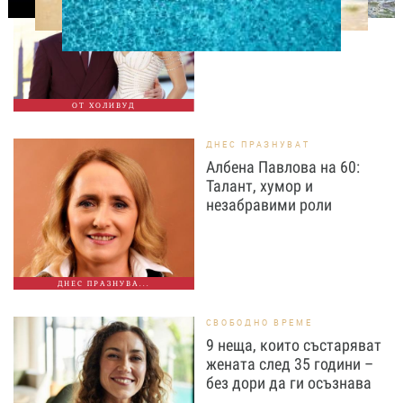
забелязани с брачни
халки в Лондон
ОТ ХОЛИВУД
ДНЕС ПРАЗНУВАТ
Албена Павлова на 60:
Талант, хумор и
незабравими роли
ДНЕС ПРАЗНУВА...
СВОБОДНО ВРЕМЕ
9 неща, които състаряват
жената след 35 години –
без дори да ги осъзнава