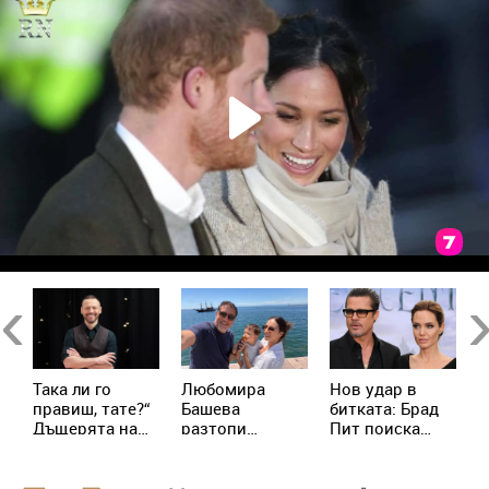
Previous
Ne
Така ли го
Любомира
Нов удар в
А
правиш, тате?“
Башева
битката: Брад
П
Дъщерята на
разтопи
Пит поиска
Б
Орлин Павлов
мрежата с най-
достъп до
н
го имитира
нежните кадри
тайните на
и
с Башар Рахал
Анджелина
Н