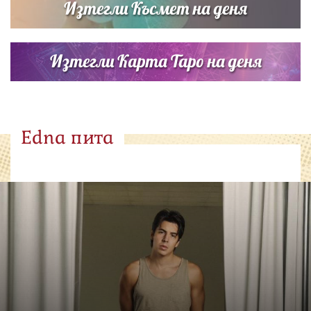
Изтегли Късмет на деня
Изтегли Карта Таро на деня
Edna пита