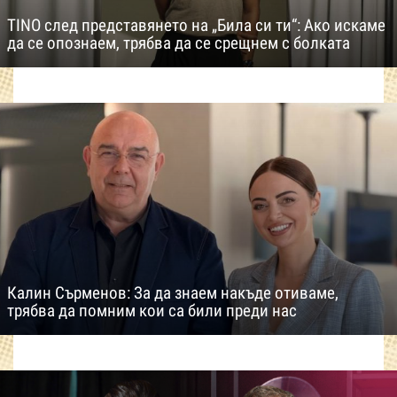
TINO след представянето на „Била си ти“: Ако искаме
да се опознаем, трябва да се срещнем с болката
Калин Сърменов: За да знаем накъде отиваме,
трябва да помним кои са били преди нас