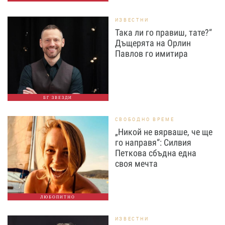
ИЗВЕСТНИ
Така ли го правиш, тате?“
Дъщерята на Орлин
Павлов го имитира
БГ ЗВЕЗДИ
СВОБОДНО ВРЕМЕ
„Никой не вярваше, че ще
го направя“: Силвия
Петкова сбъдна една
своя мечта
ЛЮБОПИТНО
ИЗВЕСТНИ