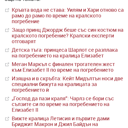
Кръвта вода не става: Уилям и Хари отново са
рамо до рамо по време на кралското
погребение
Защо принц Джордж беше със син костюм на
кралското погребение? Кралски експерти
отговарят
Детска тъга: принцеса Шарлот се разплака
на погребението на кралица Елизабет
Меган Маркъл с финален трогателен жест
към Елизабет II по време на погребението
Изящна и в скръбта: Кейт Мидълтън носи две
специални бижута на кралицата за
погребението ѝ
„Господ да пази краля“: Чарлз се бори със
сълзите си по време на погребението на
Елизабет II
Вижте кралица Летисия и първите дами
Бриджит Макрон и Джил Байдън на