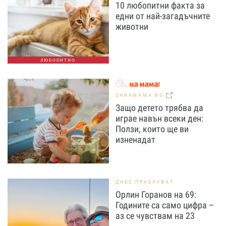
10 любопитни факта за
едни от най-загадъчните
животни
ЛЮБОПИТНО
OHNAMAMA.BG
Защо детето трябва да
играе навън всеки ден:
Ползи, които ще ви
изненадат
ДНЕС ПРАЗНУВАТ
Орлин Горанов на 69:
Годините са само цифра –
аз се чувствам на 23