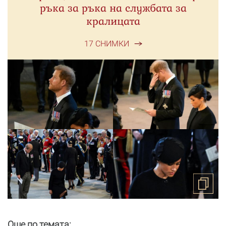
ръка за ръка на службата за
кралицата
17 СНИМКИ
Още по темата: