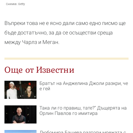
Снимка:
Getty
Въпреки това не е ясно дали само едно писмо ще
бъде достатъчно, за да се осъществи среща
между Чарлз и Меган.
Още от Известни
Братът на Анджелина Джоли разкри, че
е гей
Така ли го правиш, тате?“ Дъщерята на
Орлин Павлов го имитира
Любомира Башева разтопи мрежата с