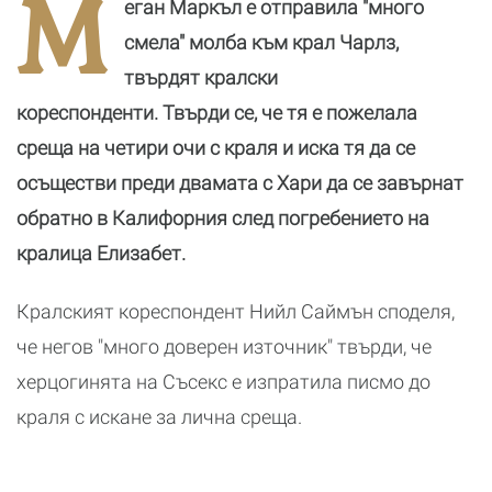
М
еган Маркъл е отправила "много
и малкия им
Джоли
ч
син
д
смела" молба към крал Чарлз,
твърдят кралски
кореспонденти. Твърди се, че тя е пожелала
среща на четири очи с краля и иска тя да се
осъществи преди двамата с Хари да се завърнат
обратно в Калифорния след погребението на
кралица Елизабет.
Кралският кореспондент Нийл Саймън споделя,
че негов "много доверен източник" твърди, че
херцогинята на Съсекс е изпратила писмо до
краля с искане за лична среща.