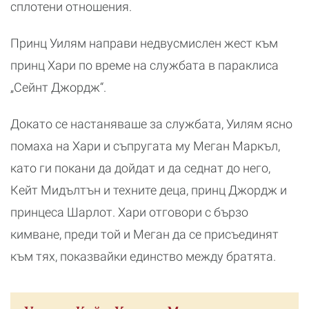
сплотени отношения.
Принц Уилям направи недвусмислен жест към
принц Хари по време на службата в параклиса
„Сейнт Джордж“.
Докато се настаняваше за службата, Уилям ясно
помаха на Хари и съпругата му Меган Маркъл,
като ги покани да дойдат и да седнат до него,
Кейт Мидълтън и техните деца, принц Джордж и
принцеса Шарлот. Хари отговори с бързо
кимване, преди той и Меган да се присъединят
към тях, показвайки единство между братята.