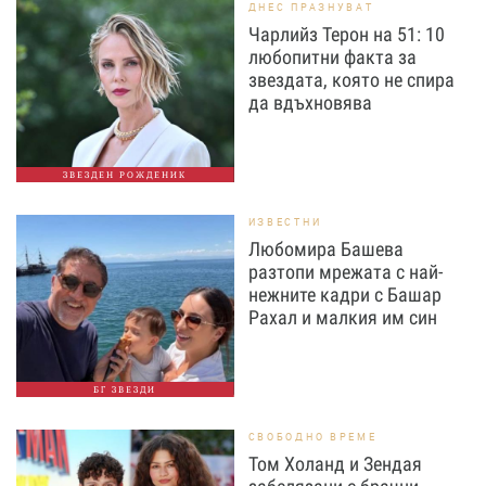
ДНЕС ПРАЗНУВАТ
Чарлийз Терон на 51: 10
любопитни факта за
звездата, която не спира
да вдъхновява
ЗВЕЗДЕН РОЖДЕНИК
ИЗВЕСТНИ
Любомира Башева
разтопи мрежата с най-
нежните кадри с Башар
Рахал и малкия им син
БГ ЗВЕЗДИ
СВОБОДНО ВРЕМЕ
Том Холанд и Зендая