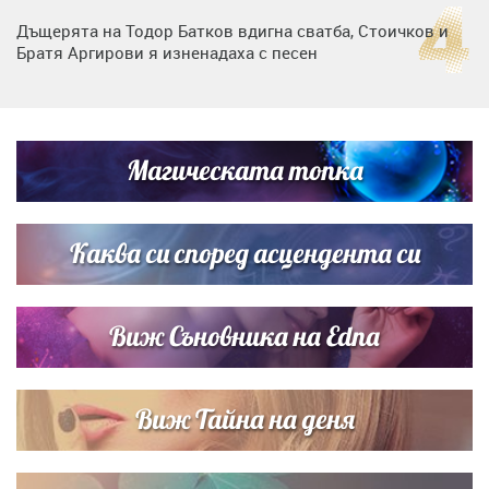
Дъщерята на Тодор Батков вдигна сватба, Стоичков и
Братя Аргирови я изненадаха с песен
Дневен хороскоп за 6 август, четвъртък
Магическата топка
Списъкът е ясен: Джей Ло и Риана във ВИП гостите на
сватбата на Роналдо
Каква си според асцендента си
Виж Съновника на Edna
Виж Тайна на деня