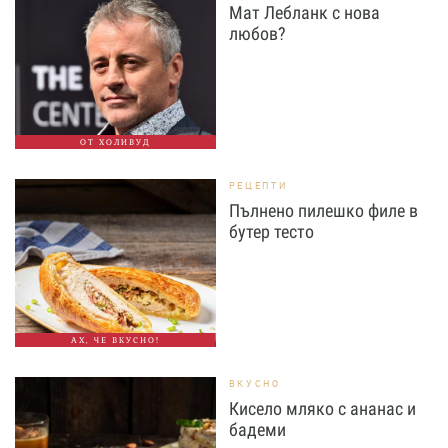
Мат Лебланк с нова
любов?
ОТ ХОЛИВУД
РЕЦЕПТИ
Пълнено пилешко филе в
бутер тесто
АХ, ЧЕ ВКУСНО!
ВКУСНО
Кисело мляко с ананас и
бадеми