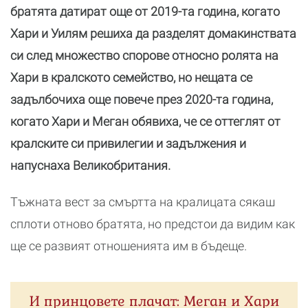
братята датират още от 2019-та година, когато
Хари и Уилям решиха да разделят домакинствата
си след множество спорове относно ролята на
Хари в кралското семейство, но нещата се
задълбочиха още повече през 2020-та година,
когато Хари и Меган обявиха, че се оттеглят от
кралските си привилегии и задължения и
напуснаха Великобритания.
Тъжната вест за смъртта на кралицата сякаш
сплоти отново братята, но предстои да видим как
ще се развият отношенията им в бъдеще.
И принцовете плачат: Меган и Хари