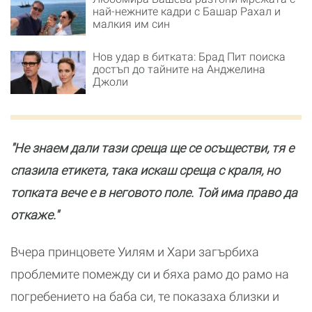
най-нежните кадри с Башар Рахал и
малкия им син
Нов удар в битката: Брад Пит поиска
достъп до тайните на Анджелина
Джоли
"Не знаем дали тази среща ще се осъществи, тя е
спазила етикета, така искаш среща с краля, но
топката вече е в неговото поле. Той има право да
откаже."
Вчера принцовете Уилям и Хари загърбиха
проблемите помежду си и бяха рамо до рамо на
погребението на баба си, те показаха близки и