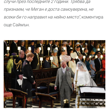
случи през последните 2 години. Трябва да
признаем, че Меган е доста самоуверена, не
всеки би го направил на нейно място",
коментира
още Саймън.