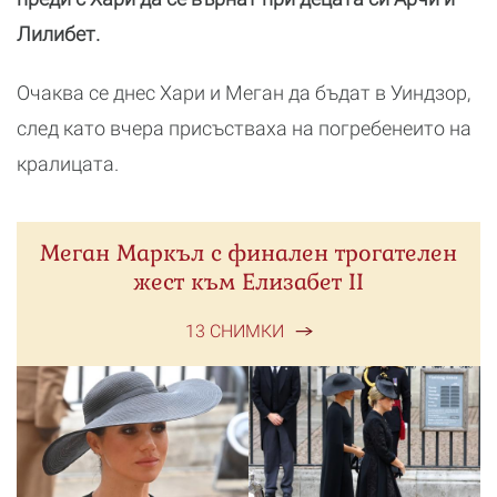
Лилибет.
Очаква се днес Хари и Меган да бъдат в Уиндзор,
след като вчера присъстваха на погребенеито на
кралицата.
Меган Маркъл с финален трогателен
жест към Елизабет II
13 СНИМКИ