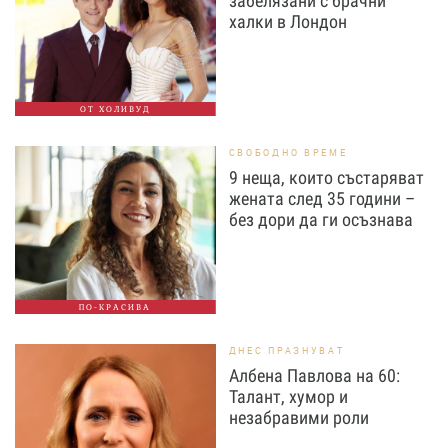
забелязани с брачни
халки в Лондон
ОТ ХОЛИВУД
СВОБОДНО ВРЕМЕ
9 неща, които състаряват
жената след 35 години –
без дори да ги осъзнава
ПО-КРАСИВА
ДНЕС ПРАЗНУВАТ
Албена Павлова на 60:
Талант, хумор и
незабравими роли