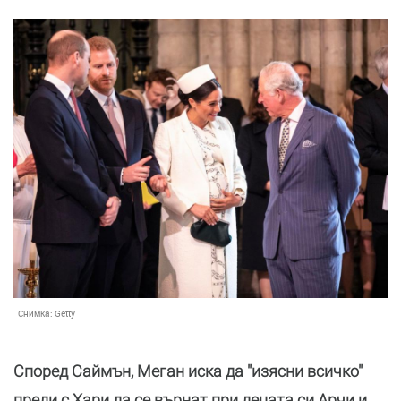
Снимка:
Getty
Според Саймън, Меган иска да "изясни всичко"
преди с Хари да се върнат при децата си Арчи и