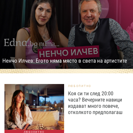
Ненчо Илчев: Егото няма място в света на артистите
ЛЮБОПИТНО
Коя си ти след 20:00
часа? Вечерните навици
издават много повече,
отколкото предполагаш
ЛЮБОПИТНО