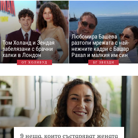
Любомира Башева
Том Холанд и Зендая
разтопи мрежата с най-
забелязани с брачни
нежните кадри с Башар
халки в Лондон
Рахал и малкия им син
ОТ ХОЛИВУД
БГ ЗВЕЗДИ
9 неща, които състаряват жената