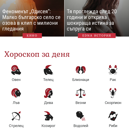
Феноменът „Одисея“:
Тя проглежда след 20
Малко българско село се
години и открива
озова в клип с милиони
шокираща истина за
гледания
съпруга си
КИНО
EDNA ИСТОРИЯ
Хороскоп за деня
Овен
Телец
Близнаци
Рак
Лъв
Дева
Везни
Скорпион
Стрелец
Козирог
Водолей
Риби