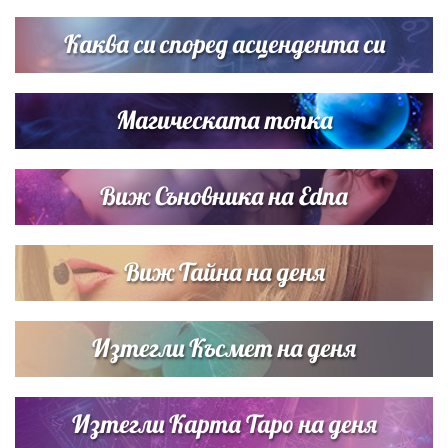
Каква си според асцендента си
Магическата топка
Виж Съновника на Edna
Виж Тайна на деня
Изтегли Късмет на деня
Изтегли Карта Таро на деня