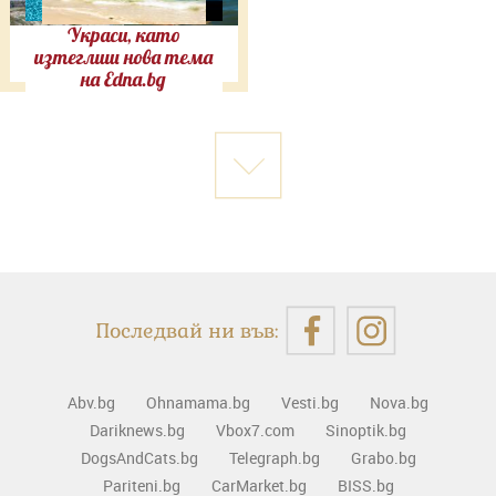
Украси, като
изтеглиш нова тема
на Edna.bg
Последвай ни във:
Abv.bg
Ohnamama.bg
Vesti.bg
Nova.bg
Dariknews.bg
Vbox7.com
Sinoptik.bg
DogsAndCats.bg
Telegraph.bg
Grabo.bg
Pariteni.bg
CarMarket.bg
BISS.bg