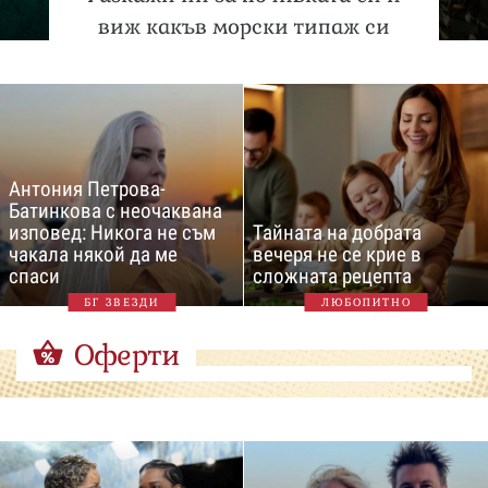
виж какъв морски типаж си
Антония Петрова-
Батинкова с неочаквана
изповед: Никога не съм
Тайната на добрата
чакала някой да ме
вечеря не се крие в
спаси
сложната рецепта
БГ ЗВЕЗДИ
ЛЮБОПИТНО
Оферти