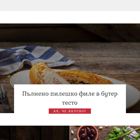
„Тук сме най-щастливи“: Радина Кърджилова и Пламен
Димов издадоха своето любимо място
Дъщерята на Тодор Батков вдигна сватба, Стоичков и
Братя Аргирови я изненадаха с песен
Пълнено пилешко филе в бутер
тесто
АХ, ЧЕ ВКУСНО!