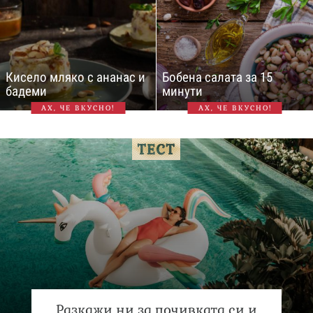
Кисело мляко с ананас и
Бобена салата за 15
бадеми
минути
АХ, ЧЕ ВКУСНО!
АХ, ЧЕ ВКУСНО!
Разкажи ни за почивката си и