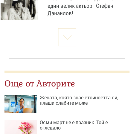
един велик актьор - Стефан
Данаилов!
Още от Авторите
Жената, която знае стойността си,
плаши слабите мъже
Осми март не е празник. Той е
огледало