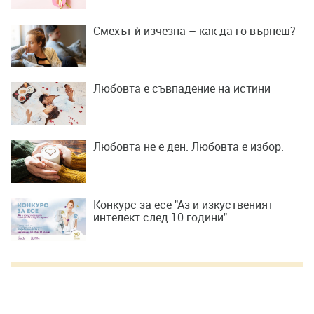
Смехът ѝ изчезна – как да го върнеш?
Любовта е съвпадение на истини
Любовта не е ден. Любовта е избор.
Конкурс за есе "Аз и изкуственият
интелект след 10 години"