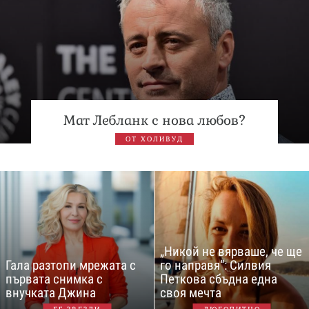
Мат Лебланк с нова любов?
ОТ ХОЛИВУД
„Никой не вярваше, че ще
Гала разтопи мрежата с
го направя“: Силвия
първата снимка с
Петкова сбъдна една
внучката Джина
своя мечта