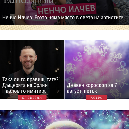
Ненчо Илчев: Егото няма място в света на артистите
Така ли го правиш, тате?“
Дъщерята на Орлин
Дневен хороскоп за 7
Павлов го имитира
август, петък
БГ ЗВЕЗДИ
АСТРО