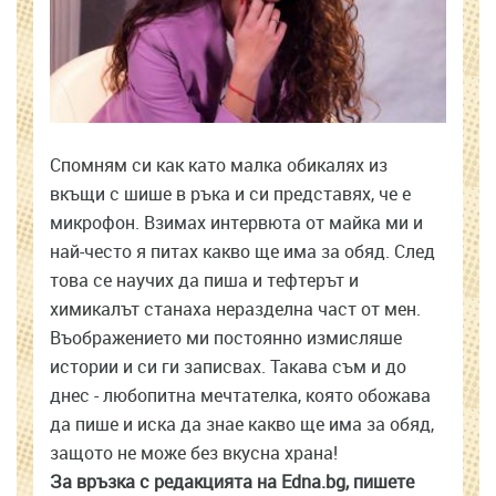
Спомням си как като малка обикалях из
вкъщи с шише в ръка и си представях, че е
микрофон. Взимах интервюта от майка ми и
най-често я питах какво ще има за обяд. След
това се научих да пиша и тефтерът и
химикалът станаха неразделна част от мен.
Въображението ми постоянно измисляше
истории и си ги записвах. Такава съм и до
днес - любопитна мечтателка, която обожава
да пише и иска да знае какво ще има за обяд,
защото не може без вкусна храна!
За връзка с редакцията на Edna.bg, пишете