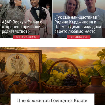
„Тук сме най-щастливи“:
A$AP Rocky и Риана с
Радина Кърджилова и
откровено признание за
Пламен Димов издадоха
родителството
своето любимо място
ОТ ХОЛИВУД
БГ ЗВЕЗДИ
Преображение Господне: Какви