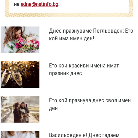
на
edna@netinfo.bg
.
Днес празнуваме Петльовден: Ето
кой има имен ден!
Ето кои красиви имена имат
празник днес
Ето кой празнува днес своя имен
ден
Васильовден е! Днес гадаем