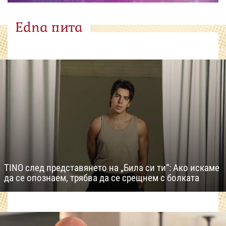
Edna пита
TINO след представянето на „Била си ти“: Ако искаме
да се опознаем, трябва да се срещнем с болката