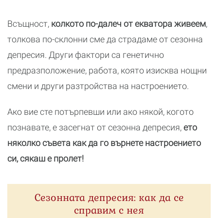
Всъщност,
колкото по-далеч от екватора живеем
,
толкова по-склонни сме да страдаме от сезонна
депресия. Други фактори са генетично
предразположение, работа, която изисква нощни
смени и други разтройства на настроението.
Ако вие сте потърпевши или ако някой, когото
познавате, е засегнат от сезонна депресия,
ето
няколко съвета как да го върнете настроението
си, сякаш е пролет!
Сезонната депресия: как да се
справим с нея