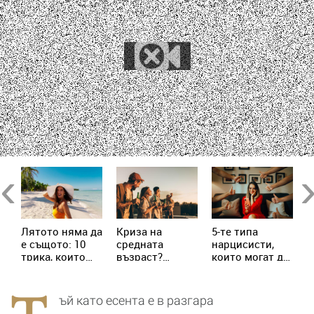
в
Previous
Ne
Лятото няма да
Криза на
5-те типа
М
е същото: 10
средната
нарцисисти,
„
трика, които
възраст?
които могат да
в
трябва да
Милениалите
присъстват в
с
знаеш
пренаписват
живота ни
х
правилата
всеки ден
с
ъй като есента е в разгара