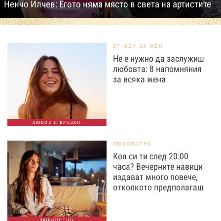
Ненчо Илчев: Егото няма място в света на артистите
ОТ МЕН ЗА МЕН
Не е нужно да заслужиш
любовта: 8 напомняния
за всяка жена
ЛЮБОВ И ВРЪЗКИ
ЛЮБОПИТНО
Коя си ти след 20:00
часа? Вечерните навици
издават много повече,
отколкото предполагаш
ЛЮБОПИТНО