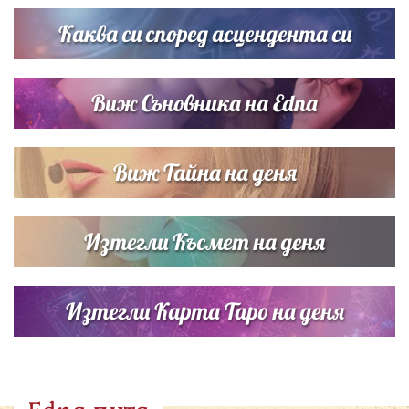
сватбата на Роналдо
Каква си според асцендента си
Виж Съновника на Edna
Виж Тайна на деня
Изтегли Късмет на деня
Изтегли Карта Таро на деня