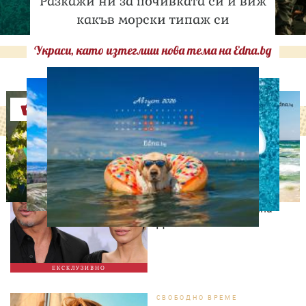
Разкажи ни за почивката си и виж
какъв морски типаж си
Украси, като изтеглиш нова тема на Edna.bg
Оферти
ИЗВЕСТНИ
Нов удар в битката: Брад
Пит поиска достъп до
тайните на Анджелина
Джоли
ЕКСКЛУЗИВНО
СВОБОДНО ВРЕМЕ