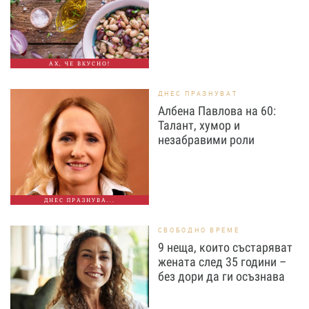
АХ, ЧЕ ВКУСНО!
ДНЕС ПРАЗНУВАТ
Албена Павлова на 60:
Талант, хумор и
незабравими роли
ДНЕС ПРАЗНУВА...
СВОБОДНО ВРЕМЕ
9 неща, които състаряват
жената след 35 години –
без дори да ги осъзнава