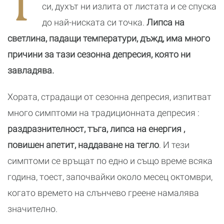
Т
си, духът ни излита от листата и се спуска
до най-ниската си точка.
Липса на
светлина, падащи температури, дъжд, има много
причини за тази сезонна депресия, която ни
завладява.
Хората, страдащи от сезонна депресия, изпитват
много симптоми на традиционната депресия :
раздразнителност, тъга, липса на енергия ,
повишен апетит, наддаване на тегло
. И тези
симптоми се връщат по едно и също време всяка
година, тоест, започвайки около месец октомври,
когато времето на слънчево греене намалява
значително.