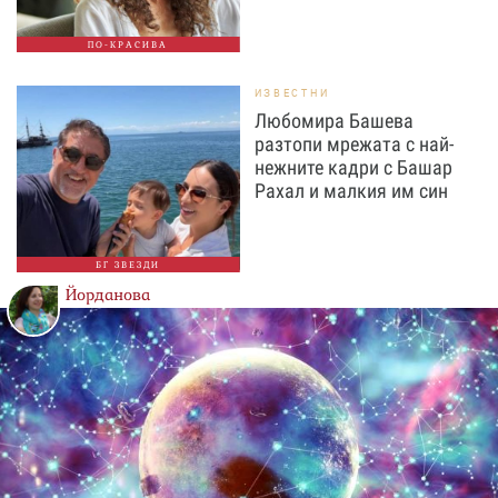
ПО-КРАСИВА
ИЗВЕСТНИ
Любомира Башева
разтопи мрежата с най-
нежните кадри с Башар
Рахал и малкия им син
БГ ЗВЕЗДИ
Йорданова