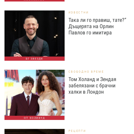
ИЗВЕСТНИ
Така ли го правиш, тате?“
Дъщерята на Орлин
Павлов го имитира
БГ ЗВЕЗДИ
СВОБОДНО ВРЕМЕ
Том Холанд и Зендая
забелязани с брачни
халки в Лондон
ОТ ХОЛИВУД
РЕЦЕПТИ