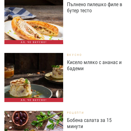
Пълнено пилешко филе в
бутер тесто
АХ, ЧЕ ВКУСНО!
ВКУСНО
Кисело мляко с ананас и
бадеми
АХ, ЧЕ ВКУСНО!
РЕЦЕПТИ
Бобена салата за 15
минути