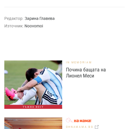
Редактор:
Зарина Главева
Източник:
Noovomoi
IN MEMORIAM
Почина бащата на
Лионел Меси
ТЪЖНА ВЕСТ
OHNAMAMA.BG