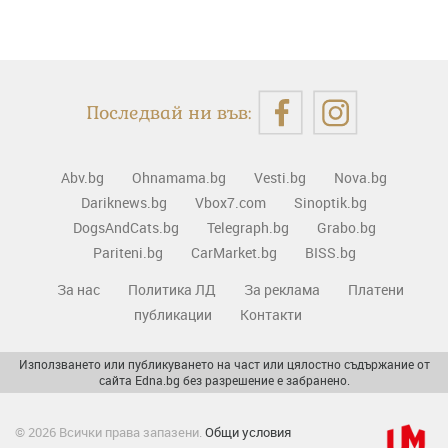
Последвай ни във:
Abv.bg
Ohnamama.bg
Vesti.bg
Nova.bg
Dariknews.bg
Vbox7.com
Sinoptik.bg
DogsAndCats.bg
Telegraph.bg
Grabo.bg
Pariteni.bg
CarMarket.bg
BISS.bg
За нас
Политика ЛД
За реклама
Платени
публикации
Контакти
Използването или публикуването на част или цялостно съдържание от
сайта Edna.bg без разрешение е забранено.
© 2026 Всички права запазени.
Общи условия