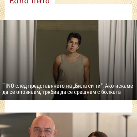
Edna пита
TINO след представянето на „Била си ти“: Ако искаме
да се опознаем, трябва да се срещнем с болката