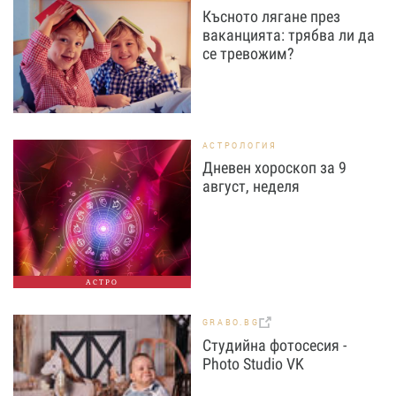
Късното лягане през
ваканцията: трябва ли да
се тревожим?
АСТРОЛОГИЯ
Дневен хороскоп за 9
август, неделя
АСТРО
GRABO.BG
Студийна фотосесия -
Photo Studio VK