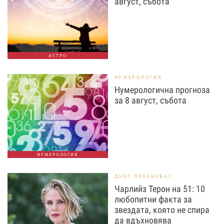
август, събота
АСТРО
НУМЕРОЛОГИЯ
Нумерологична прогноза
за 8 август, събота
НУМЕРОЛОГИЯ
ДНЕС ПРАЗНУВАТ
Чарлийз Терон на 51: 10
любопитни факта за
звездата, която не спира
да вдъхновява