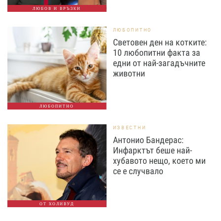
ЛЮБОВ И ВРЪЗКИ
ЛЮБОПИТНО
Световен ден на котките:
10 любопитни факта за
едни от най-загадъчните
животни
ЛЮБОПИТНО
ИЗВЕСТНИ
Антонио Бандерас:
Инфарктът беше най-
хубавото нещо, което ми
се е случвало
ОТ ХОЛИВУД