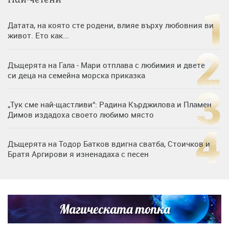
Датата, на която сте родени, влияе върху любовния ви
живот. Ето как...
Дъщерята на Гала - Мари отплава с любимия и двете
си деца на семейна морска приказка
„Тук сме най-щастливи“: Радина Кърджилова и Пламен
Димов издадоха своето любимо място
Дъщерята на Тодор Батков вдигна сватба, Стоичков и
Братя Аргирови я изненадаха с песен
Дневен хороскоп за 6 август, четвъртък
Магическата топка
Списъкът е ясен: Джей Ло и Риана във ВИП гостите на