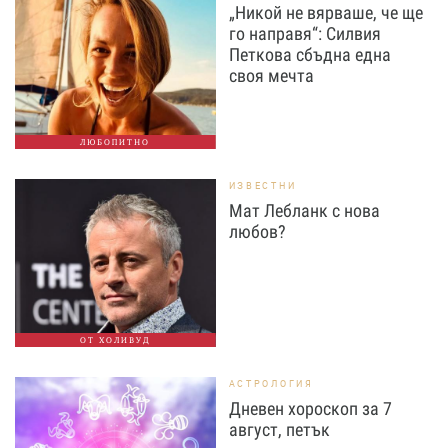
„Никой не вярваше, че ще
го направя“: Силвия
Петкова сбъдна една
своя мечта
ЛЮБОПИТНО
ИЗВЕСТНИ
Мат Лебланк с нова
любов?
ОТ ХОЛИВУД
АСТРОЛОГИЯ
Дневен хороскоп за 7
август, петък