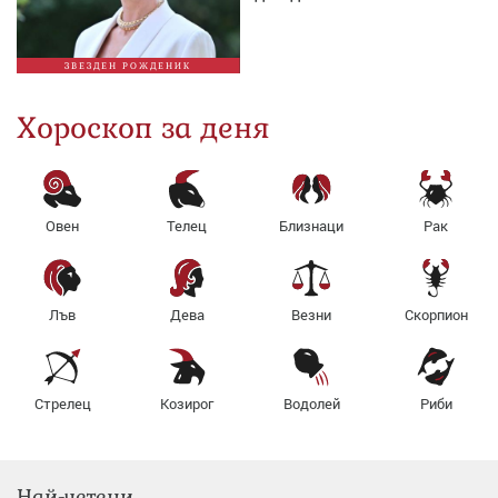
ЗВЕЗДЕН РОЖДЕНИК
Хороскоп за деня
Овен
Телец
Близнаци
Рак
Лъв
Дева
Везни
Скорпион
Стрелец
Козирог
Водолей
Риби
Най-четени