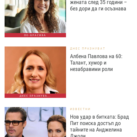
жената след 35 години –
без дори да ги осъзнава
ПО-КРАСИВА
ДНЕС ПРАЗНУВАТ
Албена Павлова на 60:
Талант, хумор и
незабравими роли
ДНЕС ПРАЗНУВА...
ИЗВЕСТНИ
Нов удар в битката: Брад
Пит поиска достъп до
тайните на Анджелина
Джоли