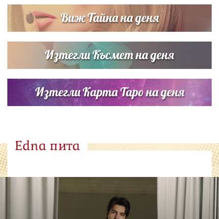
Виж Тайна на деня
Изтегли Късмет на деня
Изтегли Карта Таро на деня
Edna пита