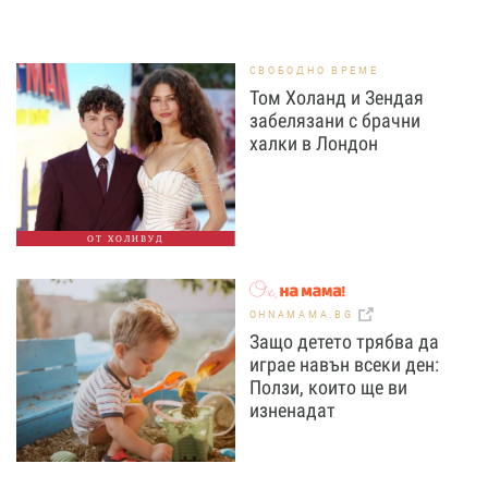
СВОБОДНО ВРЕМЕ
Том Холанд и Зендая
забелязани с брачни
халки в Лондон
ОТ ХОЛИВУД
OHNAMAMA.BG
Защо детето трябва да
играе навън всеки ден:
Ползи, които ще ви
изненадат