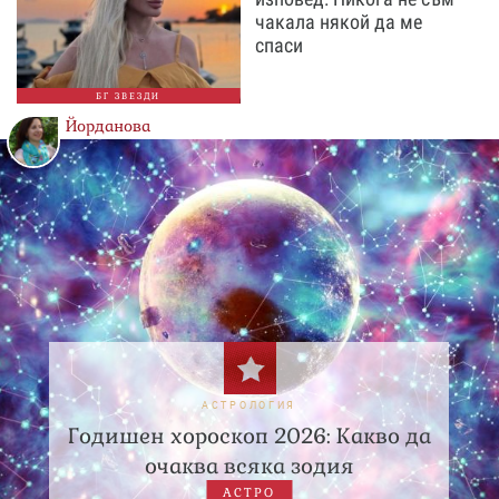
чакала някой да ме
спаси
БГ ЗВЕЗДИ
Йорданова
АСТРОЛОГИЯ
Годишен хороскоп 2026: Какво да
очаква всяка зодия
АСТРО