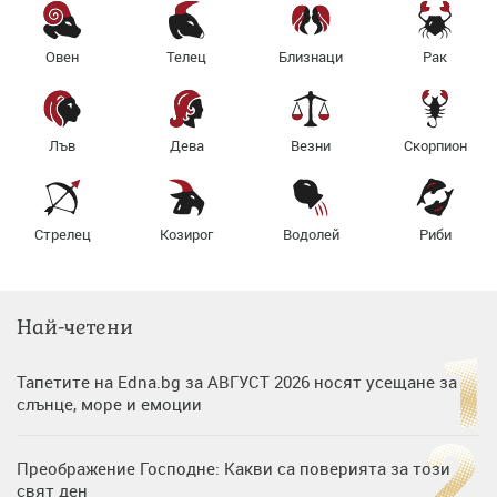
Овен
Телец
Близнаци
Рак
Лъв
Дева
Везни
Скорпион
Стрелец
Козирог
Водолей
Риби
Най-четени
Тапетите на Edna.bg за АВГУСТ 2026 носят усещане за
слънце, море и емоции
Преображение Господне: Какви са поверията за този
свят ден