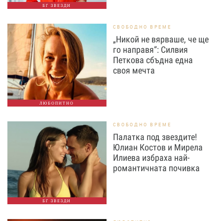
БГ ЗВЕЗДИ
СВОБОДНО ВРЕМЕ
„Никой не вярваше, че ще
го направя“: Силвия
Петкова сбъдна една
своя мечта
ЛЮБОПИТНО
СВОБОДНО ВРЕМЕ
Палатка под звездите!
Юлиан Костов и Мирела
Илиева избраха най-
романтичната почивка
БГ ЗВЕЗДИ