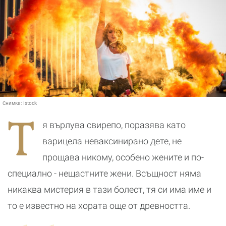
Снимка:
Istock
Т
я върлува свирепо, поразява като
варицела неваксинирано дете, не
прощава никому, особено жените и по-
специално - нещастните жени. Всъщност няма
никаква мистерия в тази болест, тя си има име и
то е известно на хората още от древността.