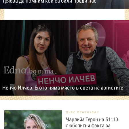
трябва да помним кои са били преди нас
Ненчо Илчев: Егото няма място в света на артистите
ДНЕС ПРАЗНУВАТ
Чарлийз Терон на 51: 10
любопитни факта за