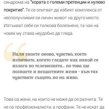
синдрома на
“хората с големи претенции и нулево
покритие”.
Те се опитват да избият комплекса от
несполучливия си личен живот на друго място.
Изтъкват себе си толкова болезнено, та чак на
човек му става неудобно да гледа.
Нали знаете онова, чувство, което
изпитвате, когато гледате как някой се
излага по телевизията… по това ще
познаете и нещастните жени - към тях
чувствате същото, но на живо.
Това са жени, на които не може да се разчита. Те
не са професионалисти, а профани. Те не искат да