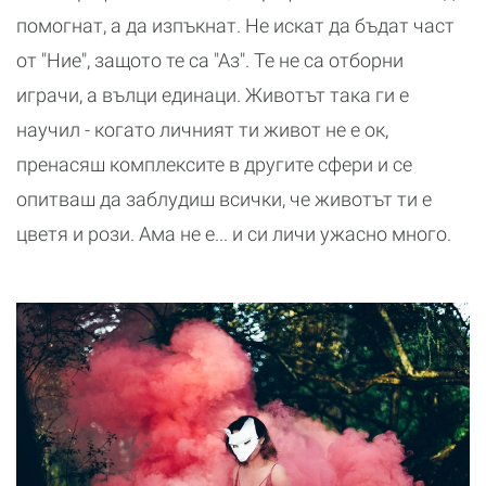
помогнат, а да изпъкнат. Не искат да бъдат част
от "Ние", защото те са "Аз". Те не са отборни
играчи, а вълци единаци. Животът така ги е
научил - когато личният ти живот не е ок,
пренасяш комплексите в другите сфери и се
опитваш да заблудиш всички, че животът ти е
цветя и рози. Ама не е... и си личи ужасно много.