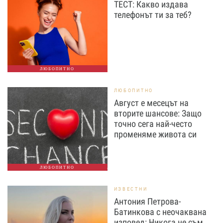
ТЕСТ: Какво издава
телефонът ти за теб?
ЛЮБОПИТНО
ЛЮБОПИТНО
Август е месецът на
вторите шансове: Защо
точно сега най-често
променяме живота си
ЛЮБОПИТНО
ИЗВЕСТНИ
Антония Петрова-
Батинкова с неочаквана
изповед: Никога не съм