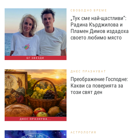
СВОБОДНО ВРЕМЕ
„Тук сме най-щастливи“:
Радина Кърджилова и
Пламен Димов издадоха
своето любимо място
БГ ЗВЕЗДИ
ДНЕС ПРАЗНУВАТ
Преображение Господне:
Какви са поверията за
този свят ден
ДНЕС ПРАЗНУВА...
АСТРОЛОГИЯ