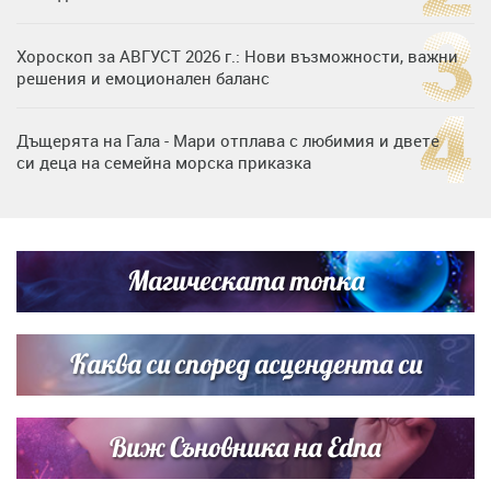
Хороскоп за АВГУСТ 2026 г.: Нови възможности, важни
решения и емоционален баланс
Дъщерята на Гала - Мари отплава с любимия и двете
си деца на семейна морска приказка
„Тук сме най-щастливи“: Радина Кърджилова и Пламен
Димов издадоха своето любимо място
Магическата топка
Дъщерята на Тодор Батков вдигна сватба, Стоичков и
Братя Аргирови я изненадаха с песен
Каква си според асцендента си
Виж Съновника на Edna