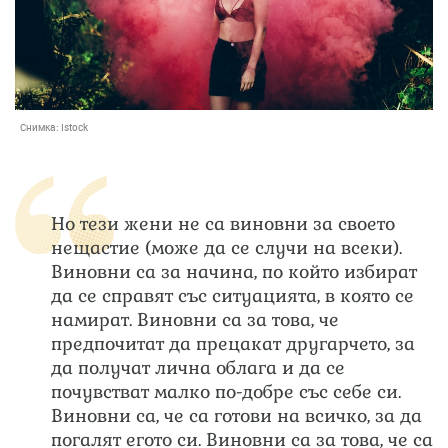
Снимка:
Istock
Но тези жени не са виновни за своето
нещастие (може да се случи на всеки).
Виновни са за начина, по който избират
да се справят със ситуацията, в която се
намират. Виновни са за това, че
предпочитат да прецакат другарчето, за
да получат лична облага и да се
почувстват малко по-добре със себе си.
Виновни са, че са готови на всичко, за да
погалят егото си. Виновни са за това, че са