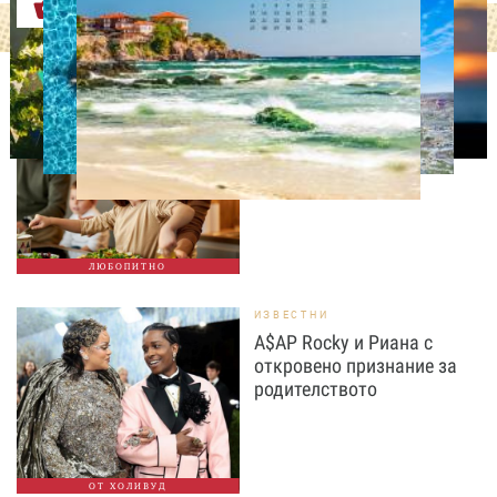
Оферти
ЛЮБОПИТНО
Тайната на добрата
вечеря не се крие в
сложната рецепта
ЛЮБОПИТНО
ИЗВЕСТНИ
A$AP Rocky и Риана с
откровено признание за
родителството
ОТ ХОЛИВУД