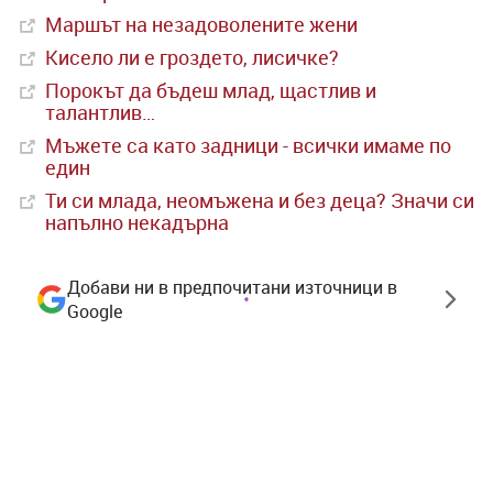
Маршът на незадоволените жени
Кисело ли е гроздето, лисичке?
Порокът да бъдеш млад, щастлив и
талантлив…
Мъжете са като задници - всички имаме по
един
Ти си млада, неомъжена и без деца? Значи си
напълно некадърна
Добави ни в предпочитани източници в
Google