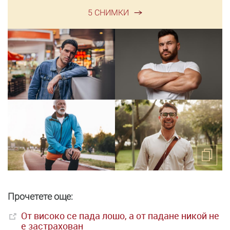
5 СНИМКИ
Прочетете още:
От високо се пада лошо, а от падане никой не
е застрахован