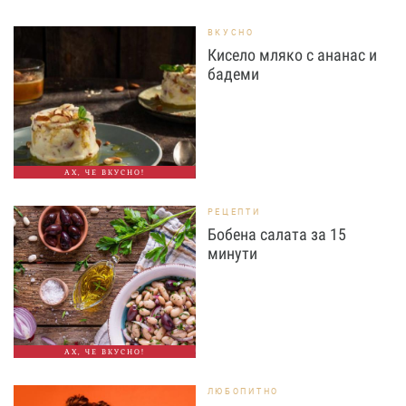
ВКУСНО
Кисело мляко с ананас и
бадеми
АХ, ЧЕ ВКУСНО!
РЕЦЕПТИ
Бобена салата за 15
минути
АХ, ЧЕ ВКУСНО!
ЛЮБОПИТНО