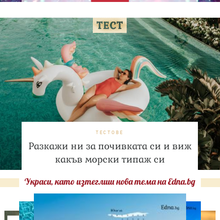
ТЕСТОВЕ
Разкажи ни за почивката си и виж
какъв морски типаж си
Украси, като изтеглиш нова тема на Edna.bg