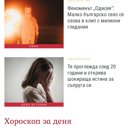
ЛЮБОПИТНО
Феноменът „Одисея“:
Малко българско село се
озова в клип с милиони
гледания
КИНО
ЛЮБОПИТНО
Тя проглежда след 20
години и открива
шокираща истина за
съпруга си
EDNA ИСТОРИЯ
Хороскоп за деня