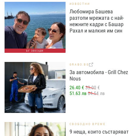
ИЗВЕСТНИ
Любомира Башева
разтопи мрежата с най-
нежните кадри с Башар
Рахал и малкия им син
БГ ЗВЕЗДИ
GRABO.BG
За автомобила - Grill Chez
Nous
26.40 €
33.00 €
51.63 лв
64.54 лв
СВОБОДНО ВРЕМЕ
9 неща, които състаряват