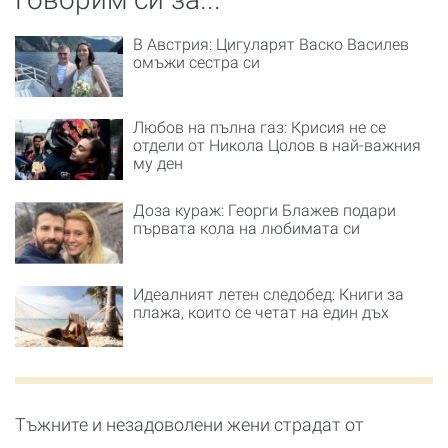
В Австрия: Цигуларят Васко Василев
омъжи сестра си
Любов на пълна газ: Крисия не се
отдели от Никола Цолов в най-важния
му ден
Доза кураж: Георги Блажев подари
първата кола на любимата си
Идеалният летен следобед: Книги за
плажа, които се четат на един дъх
Тъжните и незадоволени жени страдат от