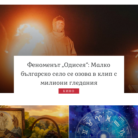
Феноменът „Одисея“: Малко
българско село се озова в клип с
милиони гледания
КИНО