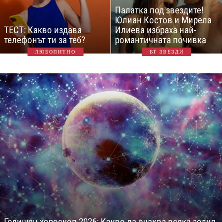
Палатка под звездите!
Юлиан Костов и Мирела
ТЕСТ: Какво издава
Илиева избраха най-
телефонът ти за теб?
романтичната почивка
ЛЮБОПИТНО
БГ ЗВЕЗДИ
Годишен хороскоп 2026: Какво да очаква всяка зодия