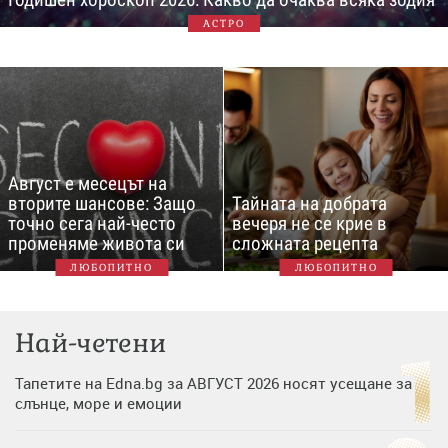
АСТРО
Август е месецът на
вторите шансове: Защо
Тайната на добрата
точно сега най-често
вечеря не се крие в
променяме живота си
сложната рецепта
ЛЮБОПИТНО
ЛЮБОПИТНО
Най-четени
Тапетите на Edna.bg за АВГУСТ 2026 носят усещане за
слънце, море и емоции