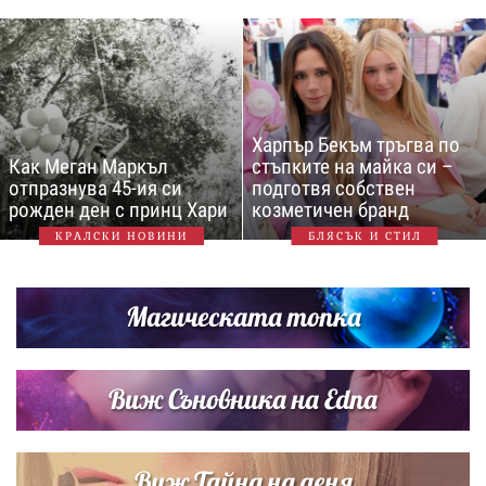
Харпър Бекъм тръгва по
Как Меган Маркъл
стъпките на майка си –
отпразнува 45-ия си
подготвя собствен
рожден ден с принц Хари
козметичен бранд
КРАЛСКИ НОВИНИ
БЛЯСЪК И СТИЛ
Магическата топка
Виж Съновника на Edna
Виж Тайна на деня