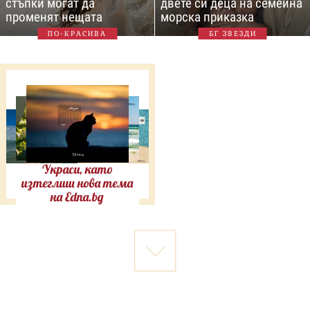
стъпки могат да
двете си деца на семейна
променят нещата
морска приказка
ПО-КРАСИВА
БГ ЗВЕЗДИ
Украси, като
изтеглиш нова тема
на Edna.bg