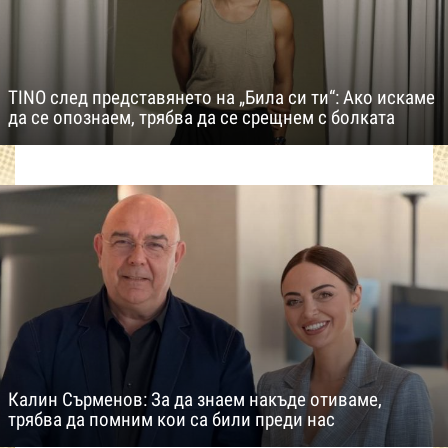
TINO след представянето на „Била си ти“: Ако искаме
да се опознаем, трябва да се срещнем с болката
Калин Сърменов: За да знаем накъде отиваме,
трябва да помним кои са били преди нас