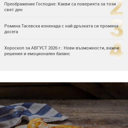
Преображение Господне: Какви са поверията за този
свят ден
Ромина Тасевска изненада с най-дръзката си промяна
досега
Хороскоп за АВГУСТ 2026 г.: Нови възможности, важни
решения и емоционален баланс
Дъщерята на Гала - Мари отплава с любимия и двете
си деца на семейна морска приказка
Звездна ваканция в Майорка: Дженифър Анистън,
Кортни Кокс и Джим Къртис заедно на яхта