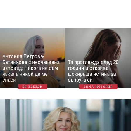
Антония Петрова-
Батинкова с неочаквана
Тя проглежда след 20
изповед: Никога не съм
години и открива
чакала някой да ме
шокираща истина за
спаси
съпруга си
БГ ЗВЕЗДИ
EDNA ИСТОРИЯ