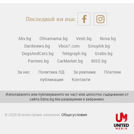
Последвай ни във:
Abv.bg
Ohnamama.bg
Vesti.bg
Nova.bg
Dariknews.bg
Vbox7.com
Sinoptik.bg
DogsAndCats.bg
Telegraph.bg
Grabo.bg
Pariteni.bg
CarMarket.bg
BISS.bg
За нас
Политика ЛД
За реклама
Платени
публикации
Контакти
Използването или публикуването на част или цялостно съдържание от
сайта Edna.bg без разрешение е забранено.
© 2026 Всички права запазени.
Общи условия