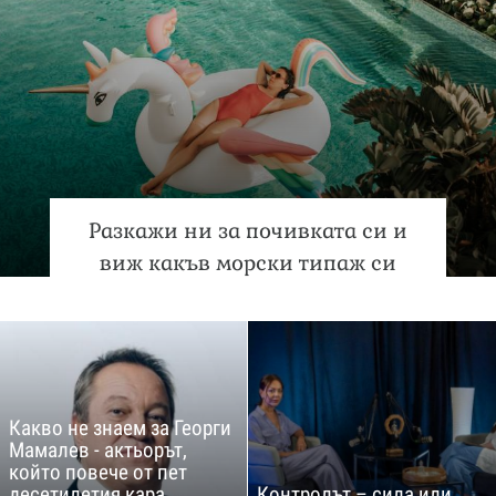
Разкажи ни за почивката си и
виж какъв морски типаж си
Какво не знаем за Георги
Мамалев - актьорът,
който повече от пет
десетилетия кара
Контролът – сила или