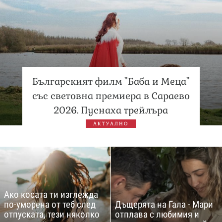
Българският филм "Баба и Меца"
със световна премиера в Сараево
2026. Пуснаха трейлъра
АКТУАЛНО
Ако косата ти изглежда
по-уморена от теб след
Дъщерята на Гала - Мари
отпуската, тези няколко
отплава с любимия и