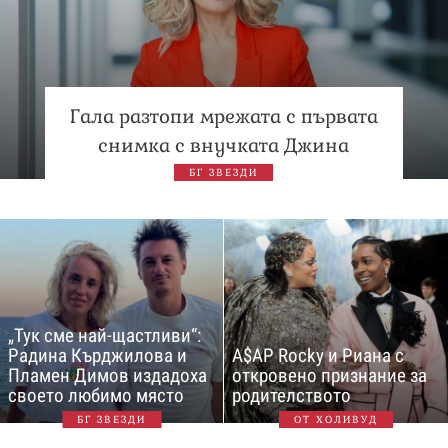
Гала разтопи мрежата с първата
снимка с внучката Джина
БГ ЗВЕЗДИ
„Тук сме най-щастливи“:
Радина Кърджилова и
A$AP Rocky и Риана с
Пламен Димов издадоха
откровено признание за
своето любимо място
родителството
БГ ЗВЕЗДИ
ОТ ХОЛИВУД