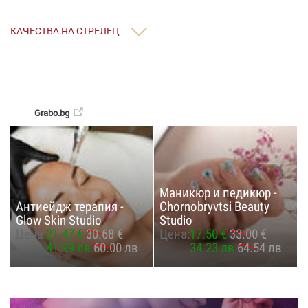
КАЧЕСТВА НА СТРЕЛЕЦ
Grabo.bg
Маникюр и педикюр -
Антиейдж терапия -
Chornobryvtsi Beauty
Glow Skin Studio
Studio
Цена:
21.47 €
30.68 €
Цена:
17.50 €
33.00 €
41.99 лв
60.00 лв
34.23 лв
64.54 лв