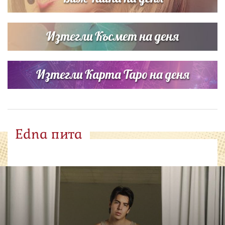
Изтегли Късмет на деня
Изтегли Карта Таро на деня
Edna пита