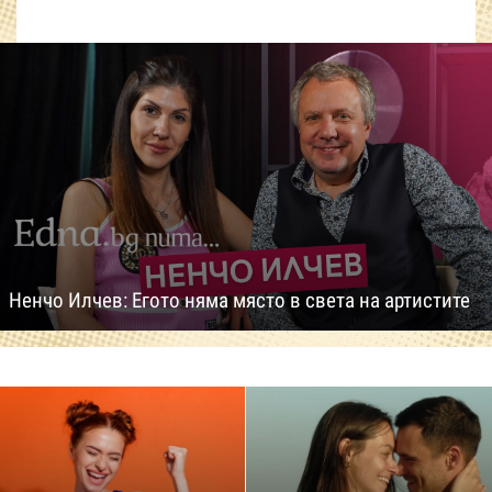
Ненчо Илчев: Егото няма място в света на артистите