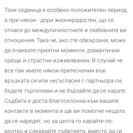
Тази седмица е особено положителен период,
а при някои - дори жизнерадостен, що се
отнася до междуличностните и любовните ви
отношения. Така че, ако сте обвързани, може
да очаквате приятни моменти, романтични
срещи и страстни изживявания. В случай че
все пак имате някои притеснения във
връзката си или несъгласия с партньора си,
бъдете търпеливи и не бързайте да се карате.
Съдбата е доста благосклонна към вашите
контакти в момента и ще ви помогне нещата
да се наредят, но за целта го карайте по-
кротко и следвайте събитията, вместо да ги