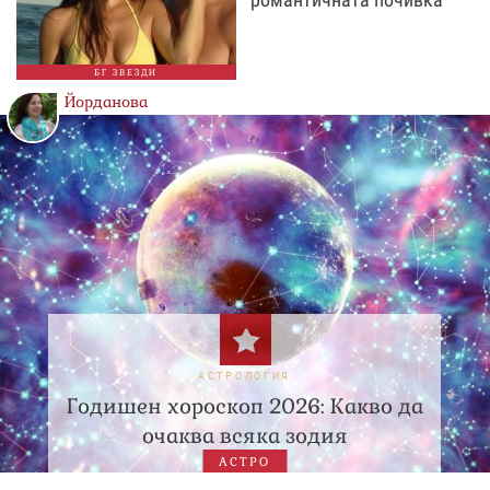
БГ ЗВЕЗДИ
Йорданова
АСТРОЛОГИЯ
Годишен хороскоп 2026: Какво да
очаква всяка зодия
АСТРО