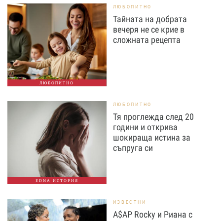
ЛЮБОПИТНО
Тайната на добрата
вечеря не се крие в
сложната рецепта
ЛЮБОПИТНО
ЛЮБОПИТНО
Тя проглежда след 20
години и открива
шокираща истина за
съпруга си
EDNA ИСТОРИЯ
ИЗВЕСТНИ
A$AP Rocky и Риана с