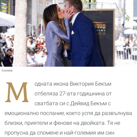
Снимка:
М
одната икона Виктория Бекъм
отбеляза 27-ата годишнина от
сватбата си с Дейвид Бекъм с
емоционално послание, което успя да развълнува
близки, приятели и фенове на двойката. Тя не
пропусна да спомене и най-големия им син