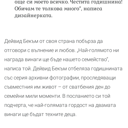
още си моето всичко. Честита годишнина!
Обичам те толкова много“, написа
дизайнерката.
Дейвид Бекъм от своя страна побърза да
отговори с вълнение и любов. „Най-голямото ни
награда винаги ще бъде нашето семейство“,
написа той. Дейвид Бекъм отбеляза годишнината
със серия архивни фотографии, проследяващи
съвместния им живот – от сватбения ден до
семейни мили моменти. В посланието си той
подчерта, че най-голямата гордост на двамата
винаги ще бъдат техните деца.