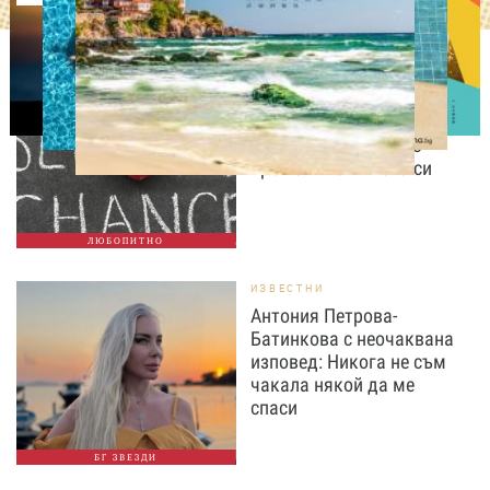
ЛЮБОПИТНО
Август е месецът на
вторите шансове: Защо
точно сега най-често
променяме живота си
ЛЮБОПИТНО
ИЗВЕСТНИ
Антония Петрова-
Батинкова с неочаквана
изповед: Никога не съм
чакала някой да ме
спаси
БГ ЗВЕЗДИ