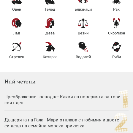
Овен
Телец
Близнаци
Рак
Лъв
Дева
Везни
Скорпион
Стрелец
Козирог
Водолей
Риби
Най-четени
Преображение Господне: Какви са поверията за този
свят ден
Дъщерята на Гала - Мари отплава с любимия и двете
си деца на семейна морска приказка