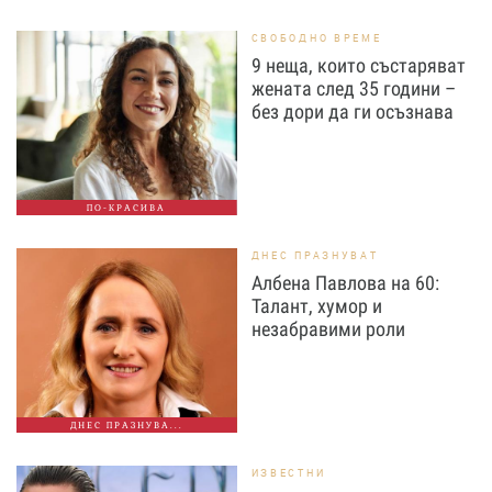
СВОБОДНО ВРЕМЕ
9 неща, които състаряват
жената след 35 години –
без дори да ги осъзнава
ПО-КРАСИВА
ДНЕС ПРАЗНУВАТ
Албена Павлова на 60:
Талант, хумор и
незабравими роли
ДНЕС ПРАЗНУВА...
ИЗВЕСТНИ