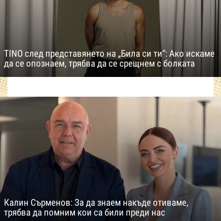
TINO след представянето на „Била си ти“: Ако искаме
да се опознаем, трябва да се срещнем с болката
Калин Сърменов: За да знаем накъде отиваме,
трябва да помним кои са били преди нас