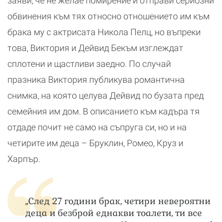
заяви, че не желае помирение и отправи сериозни
обвинения към тях относно отношението им към
брака му с актрисата Никола Пелц, но въпреки
това, Виктория и Дейвид Бекъм изглеждат
сплотени и щастливи заедно. По случай
празника Виктория публикува романтична
снимка, на която целува Дейвид по бузата пред
семейния им дом. В описанието към кадъра тя
отдаде почит не само на съпруга си, но и на
четирите им деца – Бруклин, Ромео, Круз и
Харпър.
„След 27 години брак, четири невероятни
деца и безброй еднакви тоалети, ти все