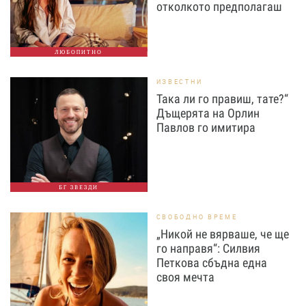
отколкото предполагаш
ЛЮБОПИТНО
ИЗВЕСТНИ
Така ли го правиш, тате?“
Дъщерята на Орлин
Павлов го имитира
БГ ЗВЕЗДИ
СВОБОДНО ВРЕМЕ
„Никой не вярваше, че ще
го направя“: Силвия
Петкова сбъдна една
своя мечта