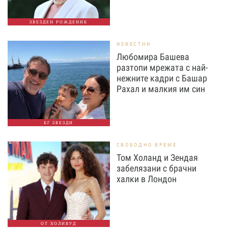
ЗВЕЗДЕН РОЖДЕНИК
ИЗВЕСТНИ
Любомира Башева
разтопи мрежата с най-
нежните кадри с Башар
Рахал и малкия им син
БГ ЗВЕЗДИ
СВОБОДНО ВРЕМЕ
Том Холанд и Зендая
забелязани с брачни
халки в Лондон
ОТ ХОЛИВУД