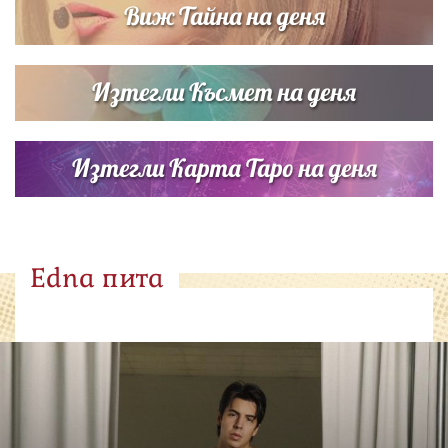
Виж Тайна на деня
Изтегли Късмет на деня
Изтегли Карта Таро на деня
Edna пита