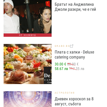
Братът на Анджелина
Джоли разкри, че е гей
ОТ ХОЛИВУД
GRABO.BG
Плата с хапки - Deluxe
catering company
30.00 €
60.00 €
58.67 лв
117.35 лв
АСТРОЛОГИЯ
Дневен хороскоп за 8
август, събота