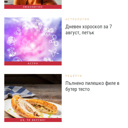
ЛЮБОПИТНО
АСТРОЛОГИЯ
Дневен хороскоп за 7
август, петък
АСТРО
РЕЦЕПТИ
Пълнено пилешко филе в
бутер тесто
АХ, ЧЕ ВКУСНО!