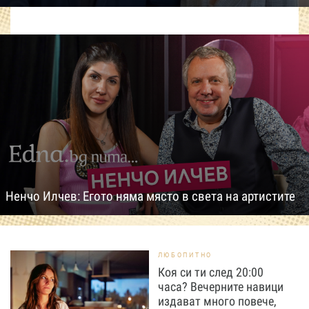
Ненчо Илчев: Егото няма място в света на артистите
ЛЮБОПИТНО
Коя си ти след 20:00
часа? Вечерните навици
издават много повече,