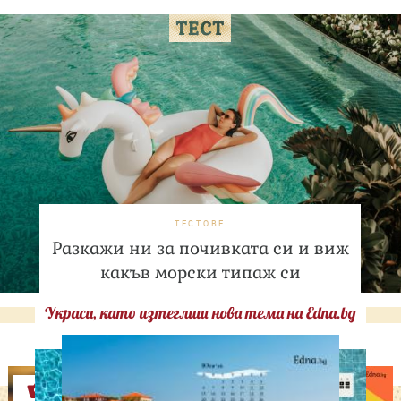
ТЕСТОВЕ
Разкажи ни за почивката си и виж
какъв морски типаж си
Украси, като изтеглиш нова тема на Edna.bg
Оферти