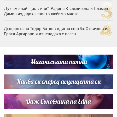
„Тук сме най-щастливи“: Радина Кърджилова и Пламен
Димов издадоха своето любимо място
Дъщерята на Тодор Батков вдигна сватба, Стоичков и
Братя Аргирови я изненадаха с песен
Дневен хороскоп за 6 август, четвъртък
Магическата топка
Списъкът е ясен: Джей Ло и Риана във ВИП гостите на
сватбата на Роналдо
Каква си според асцендента си
Виж Съновника на Edna