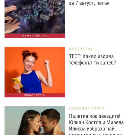
за 7 август, петък
НУМЕРОЛОГИЯ
ЛЮБОПИТНО
ТЕСТ: Какво издава
телефонът ти за теб?
ЛЮБОПИТНО
СВОБОДНО ВРЕМЕ
Палатка под звездите!
Юлиан Костов и Мирела
Илиева избраха най-
романтичната почивка