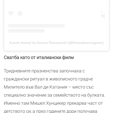
A post shared by Aurora Ramazzotti (@therealauroragram)
Сватба като от италиански филм
Тридневните празненства започнаха с
граждански ритуал в живописното градче
Милитело във Вал ди Катания – място със
специално значение за семейството на булката.
Именно там Мишел Хунцикер прекарва част от
детството си, а през годините дори получава