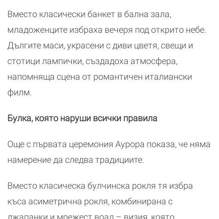
Вместо класически банкет в бална зала,
младоженците избраха вечеря под открито небе.
Дългите маси, украсени с диви цветя, свещи и
стотици лампички, създадоха атмосфера,
напомняща сцена от романтичен италиански
филм.
Булка, която наруши всички правила
Още с първата церемония Аурора показа, че няма
намерение да следва традициите.
Вместо класическа булчинска рокля тя избра
къса асиметрична рокля, комбинирана с
джапанки и мрежест воал – визия, която