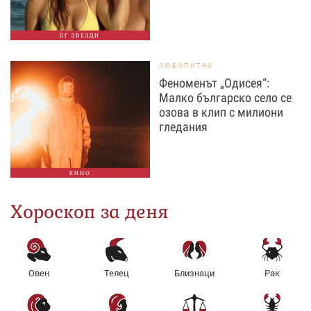
БГ ЗВЕЗДИ
ЛЮБОПИТНО
Феноменът „Одисея“:
Малко българско село се
озова в клип с милиони
гледания
КИНО
Хороскоп за деня
Овен
Телец
Близнаци
Рак