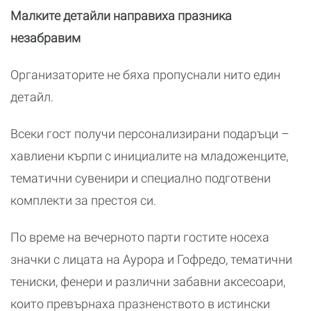
Малките детайли направиха празника
незабравим
Организаторите не бяха пропуснали нито един
детайл.
Всеки гост получи персонализирани подаръци –
хавлиени кърпи с инициалите на младоженците,
тематични сувенири и специално подготвени
комплекти за престоя си.
По време на вечерното парти гостите носеха
значки с лицата на Аурора и Гофредо, тематични
тениски, фенери и различни забавни аксесоари,
които превърнаха празненството в истински