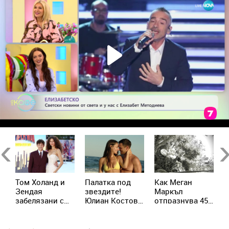
Previous
Ne
Том Холанд и
Палатка под
Как Меган
Х
Зендая
звездите!
Маркъл
т
забелязани с
Юлиан Костов
отпразнува 45-
с
до
брачни халки в
и Мирела
ия си рожден
м
а
Лондон
Илиева избраха
ден с принц
п
най-
Хари
с