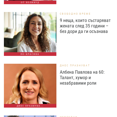
ОТ ХОЛИВУД
СВОБОДНО ВРЕМЕ
9 неща, които състаряват
жената след 35 години –
без дори да ги осъзнава
ПО-КРАСИВА
ДНЕС ПРАЗНУВАТ
Албена Павлова на 60:
Талант, хумор и
незабравими роли
ДНЕС ПРАЗНУВА...