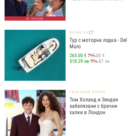
БГ ЗВЕЗДИ
GRABO.BG
Тур с моторна лодка - Del
Muro
265.00 €
295.00 €
518.29 лв
576.97 лв
СВОБОДНО ВРЕМЕ
Том Холанд и Зендая
забелязани с брачни
халки в Лондон