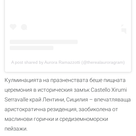
A post shared by Aurora Ramazzotti (@therealauroragram)
Кулминацията на празненствата беше пищната
церемония в историческия замък Castello Xirumi
Serravalle край Лентини, Сицилия – впечатляваща
аристократична резиденция, заобиколена от
маслинови горички и средиземноморски
пейзажи.