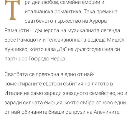
Т
ри дни любов, семейни емоции и
романтичната
к
почивка
б
италианска романтика. Така премина
сватбеното тържество на Аурора
Рамацоти – дъщерята на музикалната легенда
Ерос Рамацоти и телевизионната водеща Мишел
Хунцикер, която каза „Да“ на дългогодишния си
партньор Гофредо Черца.
Сватбата се превърна в едно от най-
коментираните светски събития на лятото в
Италия не само заради звездното семейство, но и
заради силната емоция, която събра отново едни
от най-обичаните бивши съпрузи на Апенините.