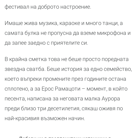
фестивал на доброто настроение.
Имаше жива музика, караоке и много танци, а
самата булка не пропусна да вземе микрофона и
да запее заедно с приятелите си.
В крайна сметка това не беше просто поредната
звездна сватба. Беше история за едно семейство,
което въпреки промените през годините остана
сплотено, а за Ерос Рамацоти – момент, в който
песента, написана за неговата малка Аурора
преди близо три десетилетия, сякаш оживя по
най-красивия възможен начин.