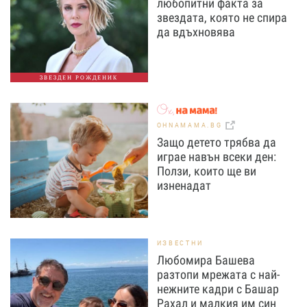
любопитни факта за
звездата, която не спира
да вдъхновява
ЗВЕЗДЕН РОЖДЕНИК
OHNAMAMA.BG
Защо детето трябва да
играе навън всеки ден:
Ползи, които ще ви
изненадат
ИЗВЕСТНИ
Любомира Башева
разтопи мрежата с най-
нежните кадри с Башар
Рахал и малкия им син