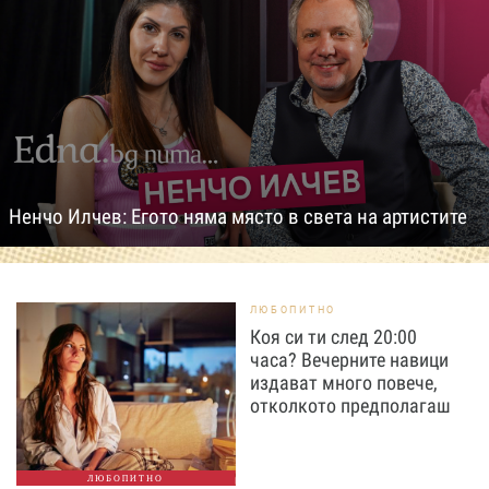
Ненчо Илчев: Егото няма място в света на артистите
ЛЮБОПИТНО
Коя си ти след 20:00
часа? Вечерните навици
издават много повече,
отколкото предполагаш
ЛЮБОПИТНО