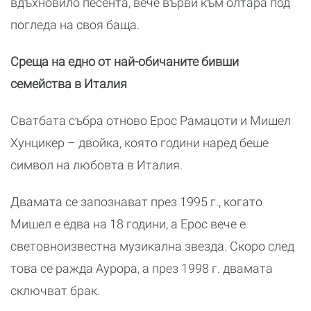
вдъхновило песента, вече върви към олтара под
погледа на своя баща.
Среща на едно от най-обичаните бивши
семейства в Италия
Сватбата събра отново Ерос Рамацоти и Мишел
Хунцикер – двойка, която години наред беше
символ на любовта в Италия.
Двамата се запознават през 1995 г., когато
Мишел е едва на 18 години, а Ерос вече е
световноизвестна музикална звезда. Скоро след
това се ражда Аурора, а през 1998 г. двамата
сключват брак.