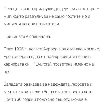
Певецът лично придружи дъщеря си до олтара –
миг, който развълнува не само гостите, но и
милиони негови почитатели.
Причината е специална.
През 1996 г., когато Аурора е още малко момиче,
Ерос създава една от най-красивите песни в
кариерата си – "L'Aurora", посветена именно на
нея.
Баладата разказва за надеждата, любовта и
мечтите, които един баща има за своето дете.
Почти 30 години по-късно същото момиче,