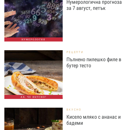
Нумерологична прогноза
за 7 август, петък
НУМЕРОЛОГИЯ
РЕЦЕПТИ
Пълнено пилешко филе в
бутер тесто
АХ, ЧЕ ВКУСНО!
ВКУСНО
Кисело мляко с ананас и
бадеми