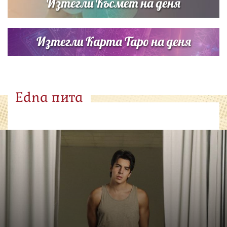
Изтегли Късмет на деня
Изтегли Карта Таро на деня
Edna пита