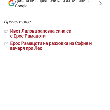
Добави ни в предпочитани източници в
Google
Прочети още:
Ивет Лалова запозна сина си
с Ерос Рамацоти
Ерос Рамацоти на разходка из София и
вечеря при Лео