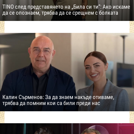
TINO след представянето на „Била си ти“: Ако искаме
да се опознаем, трябва да се срещнем с болката
Калин Сърменов: За да знаем накъде отиваме,
трябва да помним кои са били преди нас