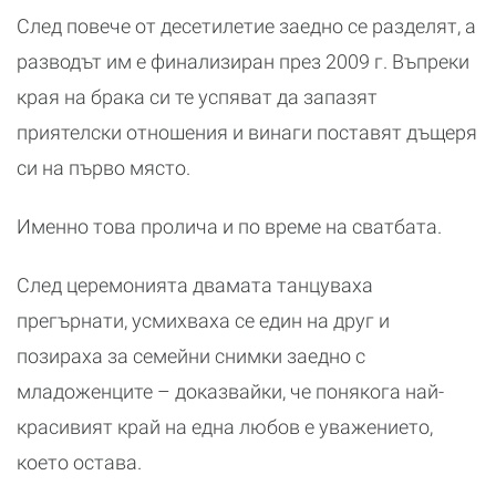
След повече от десетилетие заедно се разделят, а
разводът им е финализиран през 2009 г. Въпреки
края на брака си те успяват да запазят
приятелски отношения и винаги поставят дъщеря
си на първо място.
Именно това пролича и по време на сватбата.
След церемонията двамата танцуваха
прегърнати, усмихваха се един на друг и
позираха за семейни снимки заедно с
младоженците – доказвайки, че понякога най-
красивият край на една любов е уважението,
което остава.