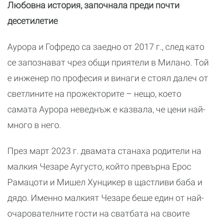
Любовна история, започнала преди почти
десетилетие
Аурора и Гофредо са заедно от 2017 г., след като
се запознават чрез общи приятели в Милано. Той
е инженер по професия и винаги е стоял далеч от
светлините на прожекторите – нещо, което
самата Аурора неведнъж е казвала, че цени най-
много в него.
През март 2023 г. двамата станаха родители на
малкия Чезаре Аугусто, който превърна Ерос
Рамацоти и Мишел Хунцикер в щастливи баба и
дядо. Именно малкият Чезаре беше един от най-
очарователните гости на сватбата на своите