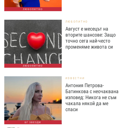
ЛЮБОПИТНО
ЛЮБОПИТНО
Август е месецът на
вторите шансове: Защо
точно сега най-често
променяме живота си
ЛЮБОПИТНО
ИЗВЕСТНИ
Антония Петрова-
Батинкова с неочаквана
изповед: Никога не съм
чакала някой да ме
спаси
БГ ЗВЕЗДИ