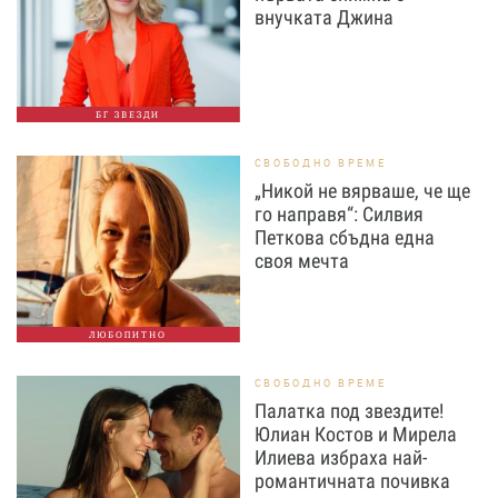
внучката Джина
БГ ЗВЕЗДИ
СВОБОДНО ВРЕМЕ
„Никой не вярваше, че ще
го направя“: Силвия
Петкова сбъдна една
своя мечта
ЛЮБОПИТНО
СВОБОДНО ВРЕМЕ
Палатка под звездите!
Юлиан Костов и Мирела
Илиева избраха най-
романтичната почивка