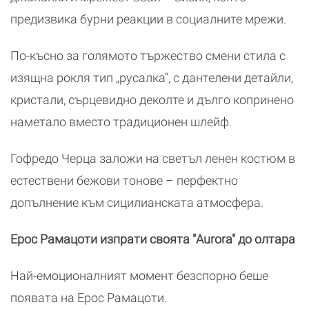
предизвика бурни реакции в социалните мрежи.
По-късно за голямото тържество смени стила с
изящна рокля тип „русалка“, с дантелени детайли,
кристали, сърцевидно деколте и дълго копринено
наметало вместо традиционен шлейф.
Гофредо Черца заложи на светъл ленен костюм в
естествени бежови тонове – перфектно
допълнение към сицилианската атмосфера.
Ерос Рамацоти изпрати своята "Aurora" до олтара
Най-емоционалният момент безспорно беше
появата на Ерос Рамацоти.