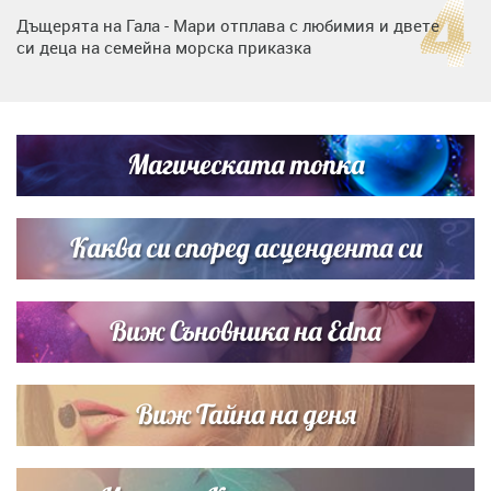
Дъщерята на Гала - Мари отплава с любимия и двете
си деца на семейна морска приказка
„Тук сме най-щастливи“: Радина Кърджилова и Пламен
Димов издадоха своето любимо място
Магическата топка
Дъщерята на Тодор Батков вдигна сватба, Стоичков и
Братя Аргирови я изненадаха с песен
Каква си според асцендента си
Виж Съновника на Edna
Виж Тайна на деня