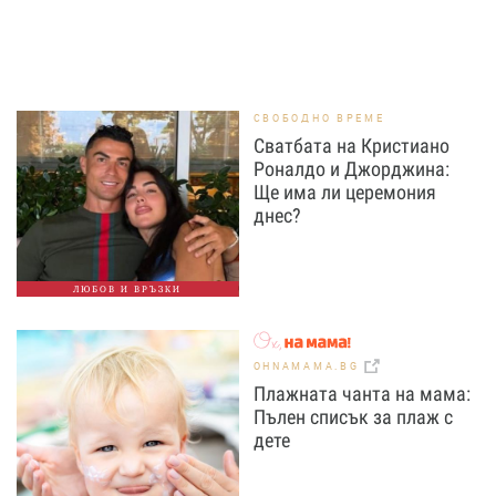
СВОБОДНО ВРЕМЕ
Сватбата на Кристиано
Роналдо и Джорджина:
Ще има ли церемония
днес?
ЛЮБОВ И ВРЪЗКИ
OHNAMAMA.BG
Плажната чанта на мама:
Пълен списък за плаж с
дете