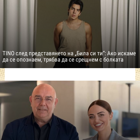
TINO след представянето на „Била си ти“: Ако искаме
да се опознаем, трябва да се срещнем с болката