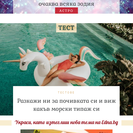
очаква всяка зодия
АСТРО
ТЕСТОВЕ
Разкажи ни за почивката си и виж
какъв морски типаж си
Украси, като изтеглиш нова тема на Edna.bg