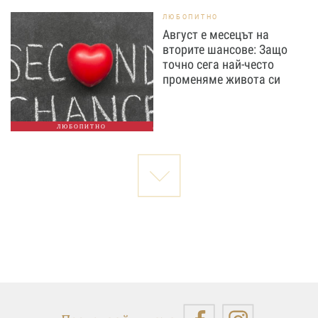
ЛЮБОПИТНО
Август е месецът на
вторите шансове: Защо
точно сега най-често
променяме живота си
ЛЮБОПИТНО