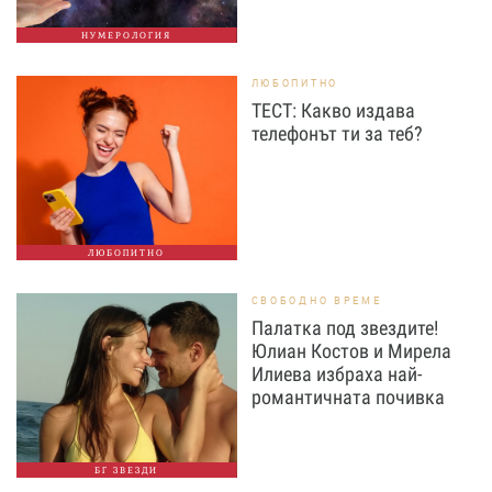
НУМЕРОЛОГИЯ
ЛЮБОПИТНО
ТЕСТ: Какво издава
телефонът ти за теб?
ЛЮБОПИТНО
СВОБОДНО ВРЕМЕ
Палатка под звездите!
Юлиан Костов и Мирела
Илиева избраха най-
романтичната почивка
БГ ЗВЕЗДИ