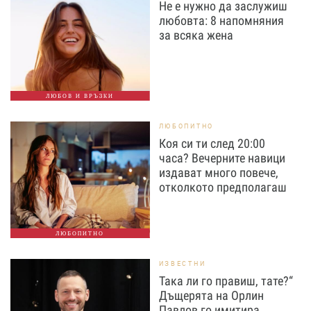
Не е нужно да заслужиш
любовта: 8 напомняния
за всяка жена
ЛЮБОВ И ВРЪЗКИ
ЛЮБОПИТНО
Коя си ти след 20:00
часа? Вечерните навици
издават много повече,
отколкото предполагаш
ЛЮБОПИТНО
ИЗВЕСТНИ
Така ли го правиш, тате?“
Дъщерята на Орлин
Павлов го имитира