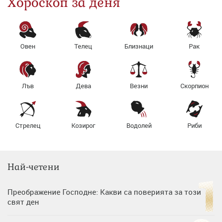
Хороскоп за деня
Овен
Телец
Близнаци
Рак
Лъв
Дева
Везни
Скорпион
Стрелец
Козирог
Водолей
Риби
Най-четени
Преображение Господне: Какви са поверията за този
свят ден