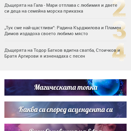
Дъщерята на Гала - Мари отплава с любимия и двете
си деца на семейна морска приказка
„Тук сме най-щастливи“: Радина Кърджилова и Пламен
Димов издадоха своето любимо място
Дъщерята на Тодор Батков вдигна сватба, Стоичков и
Братя Аргирови я изненадаха с песен
Дневен хороскоп за 6 август, четвъртък
Магическата топка
Списъкът е ясен: Джей Ло и Риана във ВИП гостите на
сватбата на Роналдо
Каква си според асцендента си