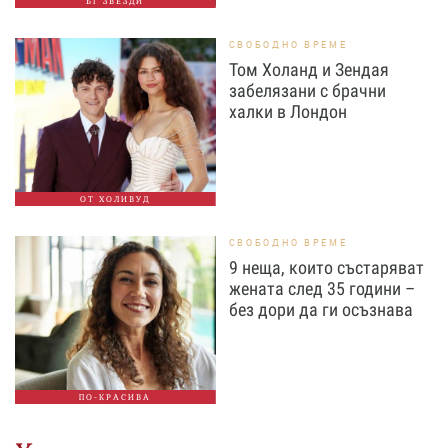
БГ ЗВЕЗДИ
СВОБОДНО ВРЕМЕ
Том Холанд и Зендая
забелязани с брачни
халки в Лондон
ОТ ХОЛИВУД
СВОБОДНО ВРЕМЕ
9 неща, които състаряват
жената след 35 години –
без дори да ги осъзнава
ПО-КРАСИВА