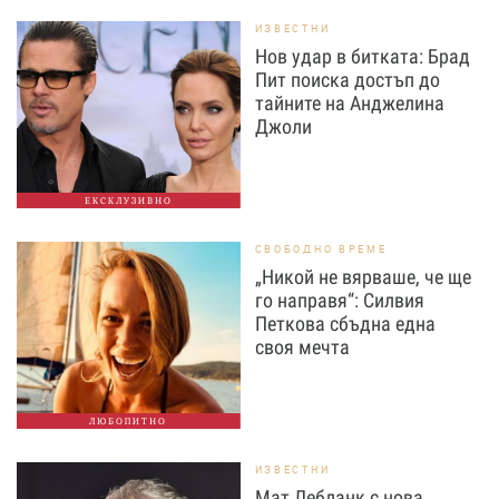
ИЗВЕСТНИ
Нов удар в битката: Брад
Пит поиска достъп до
тайните на Анджелина
Джоли
ЕКСКЛУЗИВНО
СВОБОДНО ВРЕМЕ
„Никой не вярваше, че ще
го направя“: Силвия
Петкова сбъдна една
своя мечта
ЛЮБОПИТНО
ИЗВЕСТНИ
Мат Лебланк с нова