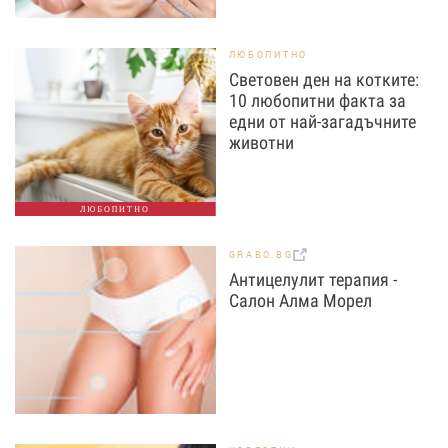
ЛЮБОПИТНО
Световен ден на котките:
10 любопитни факта за
едни от най-загадъчните
животни
ЛЮБОПИТНО
GRABO.BG
Антицелулит терапия -
Салон Алма Морел