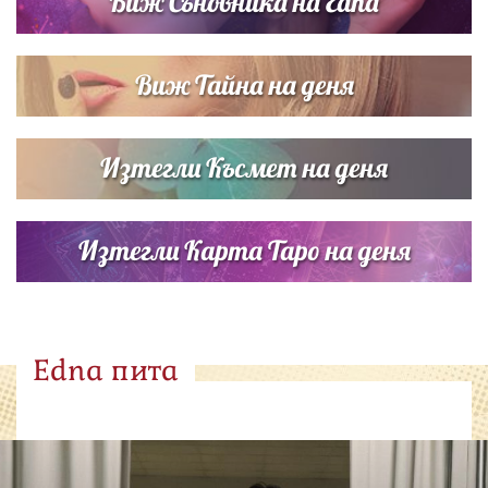
Виж Съновника на Edna
Виж Тайна на деня
Изтегли Късмет на деня
Изтегли Карта Таро на деня
Edna пита