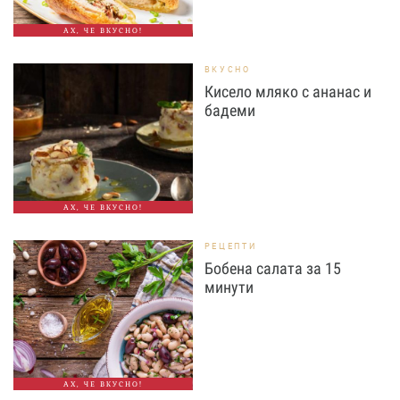
АХ, ЧЕ ВКУСНО!
ВКУСНО
Кисело мляко с ананас и
бадеми
АХ, ЧЕ ВКУСНО!
РЕЦЕПТИ
Бобена салата за 15
минути
АХ, ЧЕ ВКУСНО!