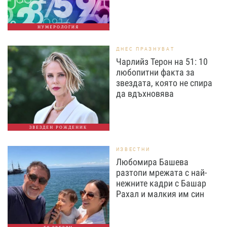
НУМЕРОЛОГИЯ
ДНЕС ПРАЗНУВАТ
Чарлийз Терон на 51: 10
любопитни факта за
звездата, която не спира
да вдъхновява
ЗВЕЗДЕН РОЖДЕНИК
ИЗВЕСТНИ
Любомира Башева
разтопи мрежата с най-
нежните кадри с Башар
Рахал и малкия им син