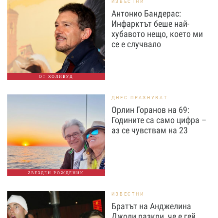
ИЗВЕСТНИ
Антонио Бандерас:
Инфарктът беше най-
хубавото нещо, което ми
се е случвало
ОТ ХОЛИВУД
ДНЕС ПРАЗНУВАТ
Орлин Горанов на 69:
Годините са само цифра –
аз се чувствам на 23
ЗВЕЗДЕН РОЖДЕНИК
ИЗВЕСТНИ
Братът на Анджелина
Джоли разкри, че е гей