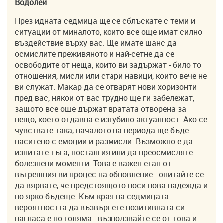
Водолей
През идната седмица ще се сблъскате с теми и
ситуации от миналото, които все още имат силно
въздействие върху вас. Ще имате шанс да
осмислите преживяното и най-сетне да се
освободите от неща, които ви задържат - било то
отношения, мисли или стари навици, които вече не
ви служат. Макар да се отварят нови хоризонти
пред вас, някои от вас трудно ще ги забележат,
защото все още държат вратата отворена за
нещо, което отдавна е изгубило актуалност. Ако се
чувствате така, началото на периода ще бъде
наситено с емоции и размисли. Възможно е да
изпитате тъга, носталгия или да преосмисляте
болезнени моменти. Това е важен етап от
вътрешния ви процес на обновление - опитайте се
да вярвате, че предстоящото носи нова надежда и
по-ярко бъдеще. Към края на седмицата
вероятността да възвърнете позитивната си
нагласа е по-голяма - възползвайте се от това и