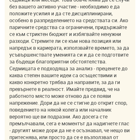
без вашето активно участие - необходимо е да
положите усилия и да сте дисциплинирани,
особено в разпределението на средствата си. Ако
паричните средства са ограничени, придържайте
се към стриктен бюджет и избягвайте ненужни
разходи. Стремите ли се към нова позиция или
напредък в кариерата, използвайте времето, за да
усъвършенствате уменията си и да се подготвите
за бъдещи благоприятни обстоятелства.
Седмицата е подходяща за анализ - преценете до
каква степен вашите идеи са осъществими и
какво конкретно трябва да направите, за да ги
превърнете в реалност. Имайте предвид, че на
работното място може отново да се появи
напрежение. Дори да не се стигне до открит спор,
поведението на някой колега или началник
вероятно ще ви подразни. Ако досега сте
премълчавали, сега е моментът да надигнете глас
- другият може дори да не е осъзнавал, че нещо ви
притеснява, или просто да се е възползвал от