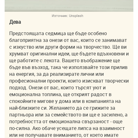
Източник:
Unsplash
Дева
Предстоящата седмица ще бъде особено
благоприятна за онези от вас, които се занимават
с изкуство или други форми на творчество. Ще ви
хрумват оригинални идеи, ще бъдете вдъхновени и
ще работите с лекота. Вашето въображение ще
бъде във възход, така че използвайте този прилив
на енергия, за да реализирате лични или
професионални проекти, които изискват творчески
подход. Онези от вас, които търсят уют и
емоционална топлина, ще открият радост в
спокойните мигове у дома или в компанията на
най-близките си. Желанието да се грижите за
партньора или за семейството ви ще е засилено, а
потребността от емоционална свързаност - още
по-силна. Ако обаче усещате липса на взаимност
или не получавате вниманието, от което имате