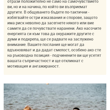
отрази положително не само на самочувствието
ви, но и на начина, по който ви възприемат
другите. В общуването бъдете по-тактични -
избягвайте остри изказвания и спорове, защото
има риск неволно да засегнете някого или вие
самите да се почувствате наранени. Ако насочите
енергията си към това да окуражите другите с
думи и подкрепа, ще се радвате на заслужено
внимание. Вашите послания ще могат да
вдъхновяват и да дадат смелост, особено ако сте
на ръководна позиция - подчинените ви ще усетят
вашата съпричастност и ще откликнат с
мотивация и ангажираност.