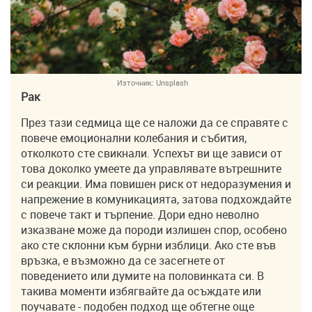
Източник:
Unsplash
Рак
През тази седмица ще се наложи да се справяте с
повече емоционални колебания и събития,
отколкото сте свикнали. Успехът ви ще зависи от
това доколко умеете да управлявате вътрешните
си реакции. Има повишен риск от недоразумения и
напрежение в комуникацията, затова подхождайте
с повече такт и търпение. Дори едно неволно
изказване може да породи излишен спор, особено
ако сте склонни към бурни изблици. Ако сте във
връзка, е възможно да се засегнете от
поведението или думите на половинката си. В
такива моменти избягвайте да осъждате или
поучавате - подобен подход ще обтегне още