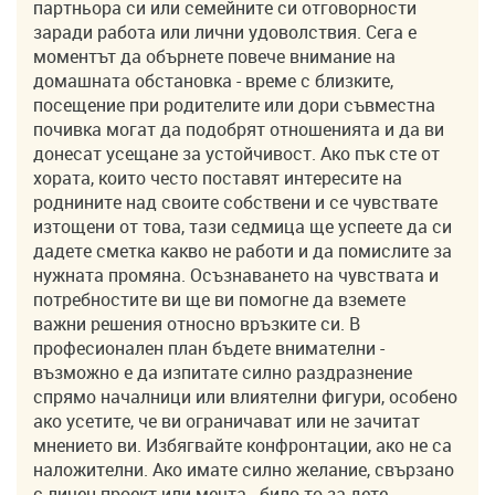
партньора си или семейните си отговорности
заради работа или лични удоволствия. Сега е
моментът да обърнете повече внимание на
домашната обстановка - време с близките,
посещение при родителите или дори съвместна
почивка могат да подобрят отношенията и да ви
донесат усещане за устойчивост. Ако пък сте от
хората, които често поставят интересите на
роднините над своите собствени и се чувствате
изтощени от това, тази седмица ще успеете да си
дадете сметка какво не работи и да помислите за
нужната промяна. Осъзнаването на чувствата и
потребностите ви ще ви помогне да вземете
важни решения относно връзките си. В
професионален план бъдете внимателни -
възможно е да изпитате силно раздразнение
спрямо началници или влиятелни фигури, особено
ако усетите, че ви ограничават или не зачитат
мнението ви. Избягвайте конфронтации, ако не са
наложителни. Ако имате силно желание, свързано
с личен проект или мечта - било то за дете,