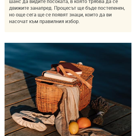
шанс да видите посоката, в която трябва да се
движите занапред. Процесът ще бъде постепенен,
но още сега ще се появят знаци, които да ви
насочат към правилния избор.