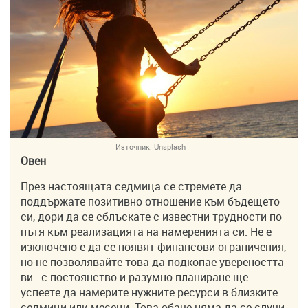
Източник:
Unsplash
Овен
През настоящата седмица се стремете да
поддържате позитивно отношение към бъдещето
си, дори да се сблъскате с известни трудности по
пътя към реализацията на намеренията си. Не е
изключено е да се появят финансови ограничения,
но не позволявайте това да подкопае увереността
ви - с постоянство и разумно планиране ще
успеете да намерите нужните ресурси в близките
седмици или месеци. Това обаче няма да се случи