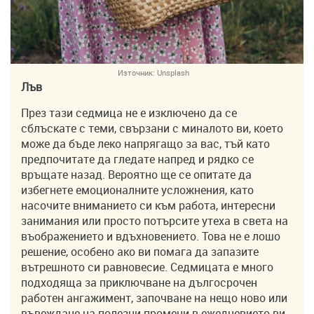
Източник:
Unsplash
Лъв
През тази седмица не е изключено да се
сблъскате с теми, свързани с миналото ви, което
може да бъде леко напрягащо за вас, тъй като
предпочитате да гледате напред и рядко се
връщате назад. Вероятно ще се опитате да
избегнете емоционалните усложнения, като
насочите вниманието си към работа, интересни
занимания или просто потърсите утеха в света на
въображението и вдъхновението. Това не е лошо
решение, особено ако ви помага да запазите
вътрешното си равновесие. Седмицата е много
подходяща за приключване на дългосрочен
работен ангажимент, започване на нещо ново или
въвеждане на полезни промени в ежедневието ви.