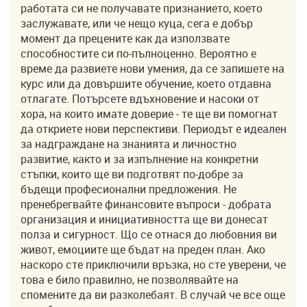
работата си не получавате признанието, което
заслужавате, или че нещо куца, сега е добър
момент да прецените как да използвате
способностите си по-пълноценно. Вероятно е
време да развиете нови умения, да се запишете на
курс или да довършите обучение, което отдавна
отлагате. Потърсете вдъхновение и насоки от
хора, на които имате доверие - те ще ви помогнат
да откриете нови перспективи. Периодът е идеален
за надграждане на знанията и личностно
развитие, както и за изпълнение на конкретни
стъпки, които ще ви подготвят по-добре за
бъдещи професионални предложения. Не
пренебрегвайте финансовите въпроси - добрата
организация и инициативността ще ви донесат
полза и сигурност. Що се отнася до любовния ви
живот, емоциите ще бъдат на преден план. Ако
наскоро сте приключили връзка, но сте уверени, че
това е било правилно, не позволявайте на
спомените да ви разколебаят. В случай че все още