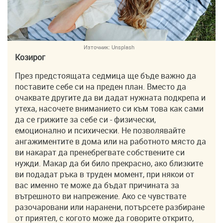
Източник:
Unsplash
Козирог
През предстоящата седмица ще бъде важно да
поставите себе си на преден план. Вместо да
очаквате другите да ви дадат нужната подкрепа и
утеха, насочете вниманието си към това как сами
да се грижите за себе си - физически,
емоционално и психически. Не позволявайте
ангажиментите в дома или на работното място да
ви накарат да пренебрегвате собствените си
нужди. Макар да би било прекрасно, ако близките
ви подадат ръка в труден момент, при някои от
вас именно те може да бъдат причината за
вътрешното ви напрежение. Ако се чувствате
разочаровани или наранени, потърсете разбиране
от приятел, с когото може да говорите открито,