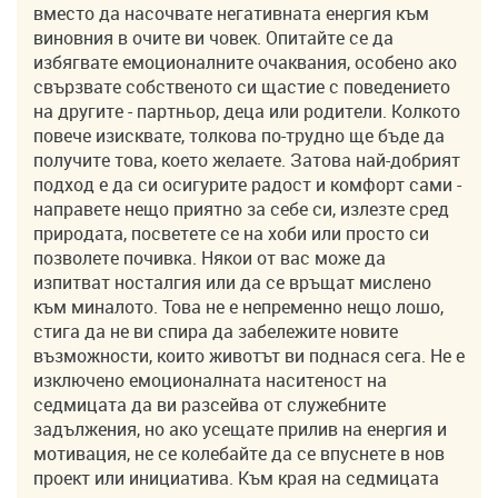
вместо да насочвате негативната енергия към
виновния в очите ви човек. Опитайте се да
избягвате емоционалните очаквания, особено ако
свързвате собственото си щастие с поведението
на другите - партньор, деца или родители. Колкото
повече изисквате, толкова по-трудно ще бъде да
получите това, което желаете. Затова най-добрият
подход е да си осигурите радост и комфорт сами -
направете нещо приятно за себе си, излезте сред
природата, посветете се на хоби или просто си
позволете почивка. Някои от вас може да
изпитват носталгия или да се връщат мислено
към миналото. Това не е непременно нещо лошо,
стига да не ви спира да забележите новите
възможности, които животът ви поднася сега. Не е
изключено емоционалната наситеност на
седмицата да ви разсейва от служебните
задължения, но ако усещате прилив на енергия и
мотивация, не се колебайте да се впуснете в нов
проект или инициатива. Към края на седмицата