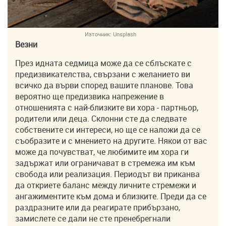
Източник:
Unsplash
Везни
През идната седмица може да се сблъскате с
предизвикателства, свързани с желанието ви
всичко да върви според вашите планове. Това
вероятно ще предизвика напрежение в
отношенията с най-близките ви хора - партньор,
родители или деца. Склонни сте да следвате
собствените си интереси, но ще се наложи да се
съобразите и с мнението на другите. Някои от вас
може да почувстват, че любимите им хора ги
задържат или ограничават в стремежа им към
свобода или реализация. Периодът ви приканва
да откриете баланс между личните стремежи и
ангажиментите към дома и близките. Преди да се
раздразните или да реагирате прибързано,
замислете се дали не сте пренебрегнали