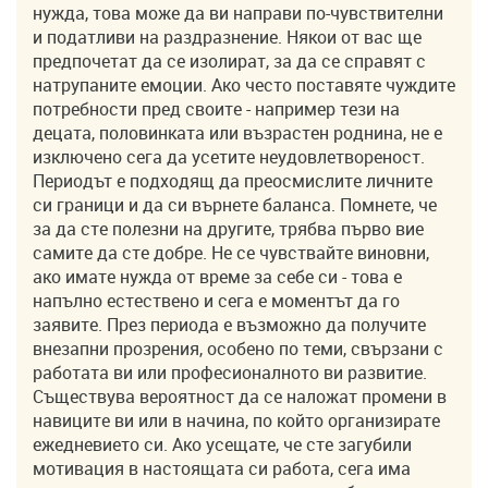
нужда, това може да ви направи по-чувствителни
и податливи на раздразнение. Някои от вас ще
предпочетат да се изолират, за да се справят с
натрупаните емоции. Ако често поставяте чуждите
потребности пред своите - например тези на
децата, половинката или възрастен роднина, не е
изключено сега да усетите неудовлетвореност.
Периодът е подходящ да преосмислите личните
си граници и да си върнете баланса. Помнете, че
за да сте полезни на другите, трябва първо вие
самите да сте добре. Не се чувствайте виновни,
ако имате нужда от време за себе си - това е
напълно естествено и сега е моментът да го
заявите. През периода е възможно да получите
внезапни прозрения, особено по теми, свързани с
работата ви или професионалното ви развитие.
Съществува вероятност да се наложат промени в
навиците ви или в начина, по който организирате
ежедневието си. Ако усещате, че сте загубили
мотивация в настоящата си работа, сега има