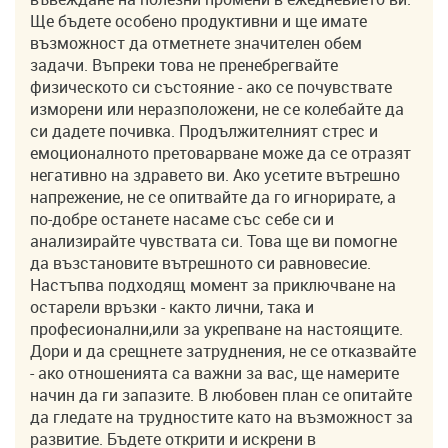
Ще бъдете особено продуктивни и ще имате
възможност да отметнете значителен обем
задачи. Въпреки това не пренебрегвайте
физическото си състояние - ако се почувствате
изморени или неразположени, не се колебайте да
си дадете почивка. Продължителният стрес и
емоционалното претоварване може да се отразят
негативно на здравето ви. Ако усетите вътрешно
напрежение, не се опитвайте да го игнорирате, а
по-добре останете насаме със себе си и
анализирайте чувствата си. Това ще ви помогне
да възстановите вътрешното си равновесие.
Настъпва подходящ момент за приключване на
остарели връзки - както лични, така и
професионални,или за укрепване на настоящите.
Дори и да срещнете затруднения, не се отказвайте
- ако отношенията са важни за вас, ще намерите
начин да ги запазите. В любовен план се опитайте
да гледате на трудностите като на възможност за
развитие. Бъдете открити и искрени в