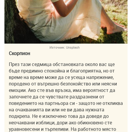
Източник:
Unsplash
Скорпион
През тази седмица обстановката около вас ще
бъде предимно спокойна и благоприятна, но от
време на време може да се усеща напрежение,
породено от вътрешно безпокойство или неясни
емоции. Ако сте във връзка, има вероятност да
започнете да се чувствате раздразнени от
поведението на партньора си - защото не откликва
на очакванията ви или не ви дава нужната
подкрепа. Не е изключено това да доведе до
неочаквани изблици, дори ако обикновено сте
уравновесени и търпеливи. На работното място