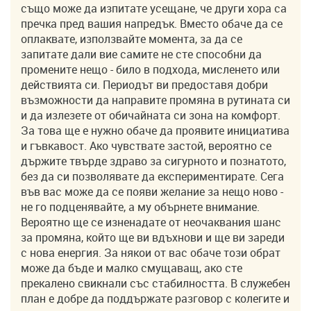
също може да изпитате усещане, че други хора са
пречка пред вашия напредък. Вместо обаче да се
оплаквате, използвайте момента, за да се
запитате дали вие самите не сте способни да
промените нещо - било в подхода, мисленето или
действията си. Периодът ви предоставя добри
възможности да направите промяна в рутината си
и да излезете от обичайната си зона на комфорт.
За това ще е нужно обаче да проявите инициатива
и гъвкавост. Ако чувствате застой, вероятно се
държите твърде здраво за сигурното и познатото,
без да си позволявате да експериментирате. Сега
във вас може да се появи желание за нещо ново -
не го подценявайте, а му обърнете внимание.
Вероятно ще се изненадате от неочаквания шанс
за промяна, който ще ви вдъхнови и ще ви зареди
с нова енергия. За някои от вас обаче този обрат
може да бъде и малко смущаващ, ако сте
прекалено свикнали със стабилността. В служебен
план е добре да поддържате разговор с колегите и