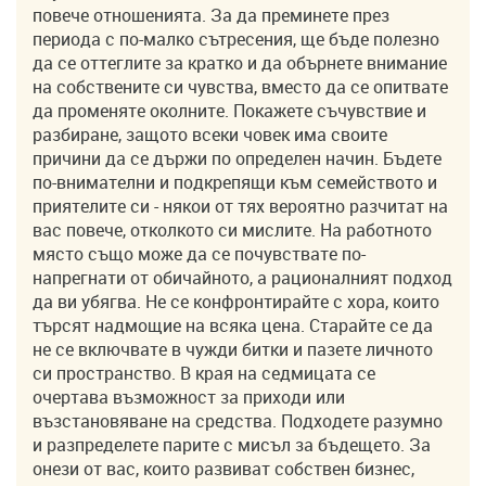
повече отношенията. За да преминете през
периода с по-малко сътресения, ще бъде полезно
да се оттеглите за кратко и да обърнете внимание
на собствените си чувства, вместо да се опитвате
да променяте околните. Покажете съчувствие и
разбиране, защото всеки човек има своите
причини да се държи по определен начин. Бъдете
по-внимателни и подкрепящи към семейството и
приятелите си - някои от тях вероятно разчитат на
вас повече, отколкото си мислите. На работното
място също може да се почувствате по-
напрегнати от обичайното, а рационалният подход
да ви убягва. Не се конфронтирайте с хора, които
търсят надмощие на всяка цена. Старайте се да
не се включвате в чужди битки и пазете личното
си пространство. В края на седмицата се
очертава възможност за приходи или
възстановяване на средства. Подходете разумно
и разпределете парите с мисъл за бъдещето. За
онези от вас, които развиват собствен бизнес,