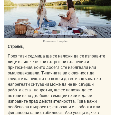
Източник:
Unsplash
Стрелец
През тази седмица ще се наложи да се изправите
лице в лице с някои вътрешни вълнения и
притеснения, които досега сте избягвали или
омаловажавали. Типичната ви склонност да
гледате на нещата по-леко и да се изплъзвате от
напрегнати ситуации може да не ви свърши
работа сега - напротив, ще се наложи да се
потопите по-дълбоко в емоциите си и да се
изправите пред действителността. Това важи
особено за въпросите, свързани с любовта или
финансовата ви стабилност. Ако усещате, че в