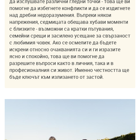
да изслушвате различни гледни точки - това ще ви
помогне да избегнете конфликти и да се издигнете
над дребни недоразумения. Въпреки някои
напрежения, седмицата обещава хубави моменти
с близките - възможни са кратки пътувания,
семейни срещи и засилено усещане за свързаност
с любимия човек. Ако се осмелите да бъдете
искрени относно очакванията си и ги изразите
ясно и спокойно, това ще ви помогне да
разрешите въпроси както в личния, така и в
професионалния си живот. Именно честността ще
бъде ключът към излизането от застой.