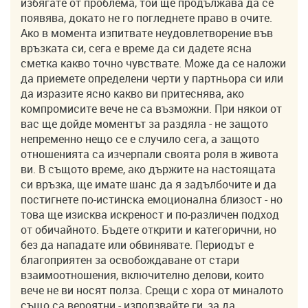
избягате от проблема, той ще продължава да се
появява, докато не го погледнете право в очите.
Ако в момента изпитвате неудовлетворение във
връзката си, сега е време да си дадете ясна
сметка какво точно чувствате. Може да се наложи
да приемете определени черти у партньора си или
да изразите ясно какво ви притеснява, ако
компромисите вече не са възможни. При някои от
вас ще дойде моментът за раздяла - не защото
непременно нещо се е случило сега, а защото
отношенията са изчерпали своята роля в живота
ви. В същото време, ако държите на настоящата
си връзка, ще имате шанс да я задълбочите и да
постигнете по-истинска емоционална близост - но
това ще изисква искреност и по-различен подход
от обичайното. Бъдете открити и категорични, но
без да нападате или обвинявате. Периодът е
благоприятен за освобождаване от стари
взаимоотношения, включително делови, които
вече не ви носят полза. Срещи с хора от миналото
също са вероятни - използвайте ги, за да