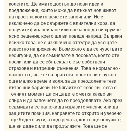
колегите. Ще имате достъп до нови идеи и
предложения, които може да вдъхнат нов живот
на проекти, които вече сте започнали. Не е
изключено да се свържете с влиятелни хора, да
получите финансиране или внезапно да ви хрумне
ясно решение, което ще ви поведе напред. Въпреки
всичко това, не е изключено отвътре да усещате
известно напрежение. Възможно е да се чувствате
несигурни, да се съмнявате в посоката, която сте
поели, или да се сблъсквате със собствени
страхове и вътрешни съмнения. Това е нормално -
важното е, че сте на прав път, просто ви е нужно
още малко време и воля, за да преодолеете тези
вътрешни бариери. Не бягайте от себе си - сега е
точният момент да си дадете сметка какво ви
спира и да започнете да го преодолявате. Ако през
седмицата се наложи да изразите мнение или да
защитите позиция, направете го открито и уверено
- ще бъдете чути, а подкрепата, която ще получите,
ще ви даде сили да продължите. Това ще се