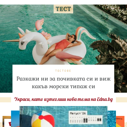
ТЕСТОВЕ
Разкажи ни за почивката си и виж
какъв морски типаж си
Украси, като изтеглиш нова тема на Edna.bg
Оферти