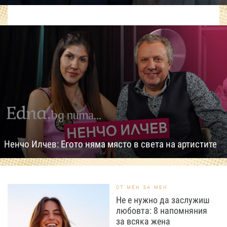
Ненчо Илчев: Егото няма място в света на артистите
ОТ МЕН ЗА МЕН
Не е нужно да заслужиш
любовта: 8 напомняния
за всяка жена