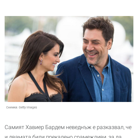
Снимка:
Getty Images
Самият Хавиер Бардем неведнъж е разказвал, че
и двамата били прекалено срамежливи, за да