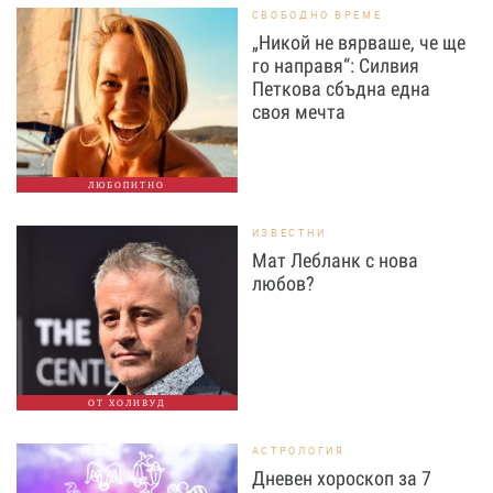
СВОБОДНО ВРЕМЕ
„Никой не вярваше, че ще
го направя“: Силвия
Петкова сбъдна една
своя мечта
ЛЮБОПИТНО
ИЗВЕСТНИ
Мат Лебланк с нова
любов?
ОТ ХОЛИВУД
АСТРОЛОГИЯ
Дневен хороскоп за 7