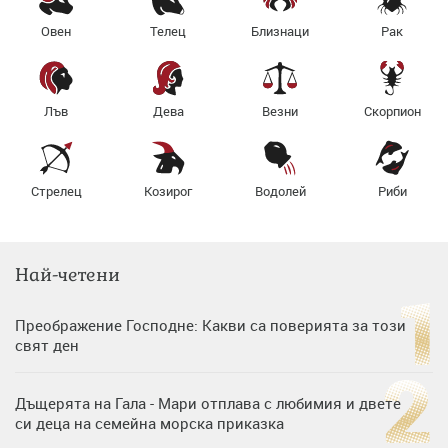
Овен
Телец
Близнаци
Рак
Лъв
Дева
Везни
Скорпион
Стрелец
Козирог
Водолей
Риби
Най-четени
Преображение Господне: Какви са поверията за този
свят ден
Дъщерята на Гала - Мари отплава с любимия и двете
си деца на семейна морска приказка