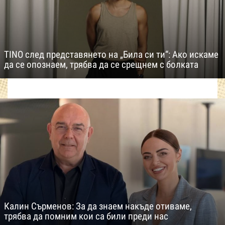
TINO след представянето на „Била си ти“: Ако искаме
да се опознаем, трябва да се срещнем с болката
Калин Сърменов: За да знаем накъде отиваме,
трябва да помним кои са били преди нас