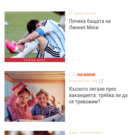
IN MEMORIAM
Почина бащата на
Лионел Меси
ТЪЖНА ВЕСТ
OHNAMAMA.BG
Късното лягане през
ваканцията: трябва ли да
се тревожим?
ДНЕС ПРАЗНУВАТ