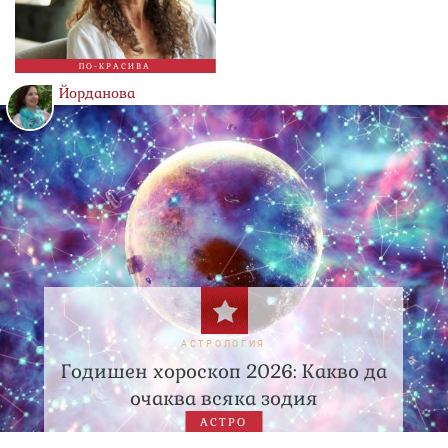
ПО-КРАСИВА
Йорданова
АСТРОЛОГИЯ
Годишен хороскоп 2026: Какво да
очаква всяка зодия
АСТРО