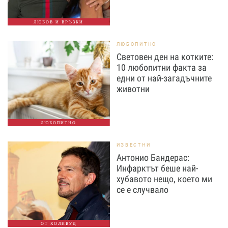
ЛЮБОВ И ВРЪЗКИ
ЛЮБОПИТНО
Световен ден на котките:
10 любопитни факта за
едни от най-загадъчните
животни
ЛЮБОПИТНО
ИЗВЕСТНИ
Антонио Бандерас:
Инфарктът беше най-
хубавото нещо, което ми
се е случвало
ОТ ХОЛИВУД