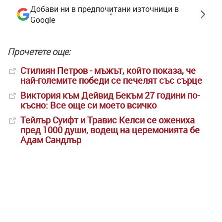
Добави ни в предпочитани източници в
Google
Прочетете още:
Стилиян Петров - мъжът, който показа, че
най-големите победи се печелят със сърце
Виктория към Дейвид Бекъм 27 години по-
късно: Все още си моето всичко
Тейлър Суифт и Травис Келси се ожениха
пред 1000 души, водещ на церемонията бе
Адам Сандлър