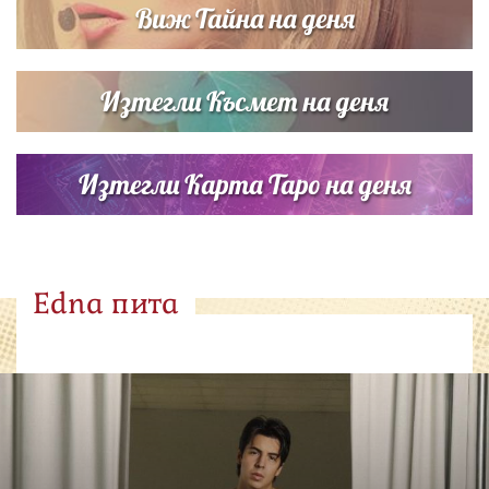
Виж Тайна на деня
Изтегли Късмет на деня
Изтегли Карта Таро на деня
Edna пита