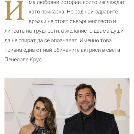
И
ма любовни истории, които изглеждат
днес?
романтичната
почивка
като приказка. Но зад най-здравите
връзки не стоят съвършенството и
липсата на трудности, а желанието двама души
да не спират да се опознават. Именно това
призна една от най-обичаните актриси в света –
Пенелопе Крус.