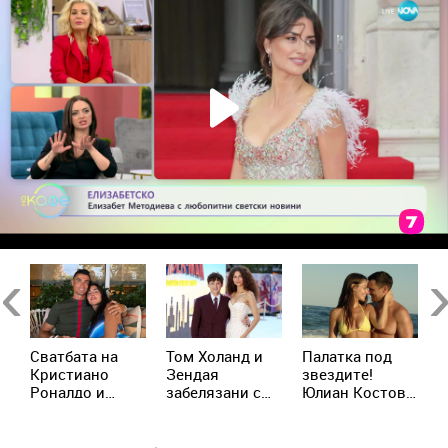
Previous
Ne
Сватбата на
Том Холанд и
Палатка под
К
д
Кристиано
Зендая
звездите!
М
р
Роналдо и
забелязани с
Юлиан Костов
о
Джорджина:
брачни халки в
и Мирела
и
Ще има ли
Лондон
Илиева избраха
д
церемония
най-
Х