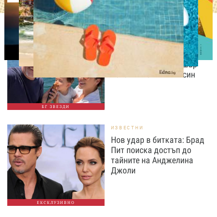
ИЗВЕСТНИ
Любомира Башева
разтопи мрежата с най-
нежните кадри с Башар
Рахал и малкия им син
БГ ЗВЕЗДИ
ИЗВЕСТНИ
Нов удар в битката: Брад
Пит поиска достъп до
тайните на Анджелина
Джоли
ЕКСКЛУЗИВНО