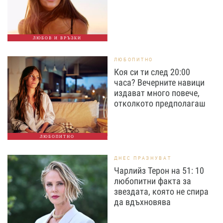
ЛЮБОВ И ВРЪЗКИ
ЛЮБОПИТНО
Коя си ти след 20:00
часа? Вечерните навици
издават много повече,
отколкото предполагаш
ЛЮБОПИТНО
ДНЕС ПРАЗНУВАТ
Чарлийз Терон на 51: 10
любопитни факта за
звездата, която не спира
да вдъхновява