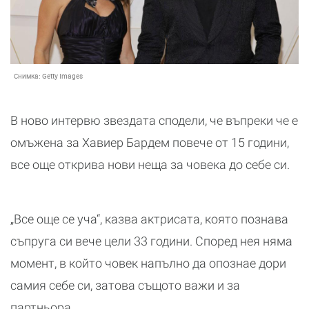
Снимка:
Getty Images
В ново интервю звездата сподели, че въпреки че е
омъжена за Хавиер Бардем повече от 15 години,
все още открива нови неща за човека до себе си.
„Все още се уча“, казва актрисата, която познава
съпруга си вече цели 33 години. Според нея няма
момент, в който човек напълно да опознае дори
самия себе си, затова същото важи и за
партньора.