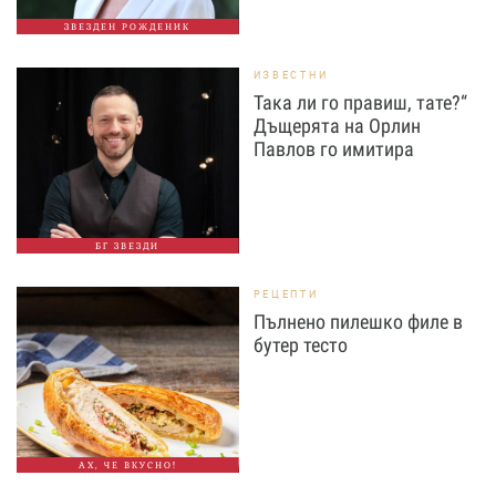
ЗВЕЗДЕН РОЖДЕНИК
ИЗВЕСТНИ
Така ли го правиш, тате?“
Дъщерята на Орлин
Павлов го имитира
БГ ЗВЕЗДИ
РЕЦЕПТИ
Пълнено пилешко филе в
бутер тесто
АХ, ЧЕ ВКУСНО!