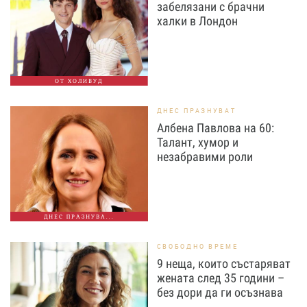
забелязани с брачни
халки в Лондон
ОТ ХОЛИВУД
ДНЕС ПРАЗНУВАТ
Албена Павлова на 60:
Талант, хумор и
незабравими роли
ДНЕС ПРАЗНУВА...
СВОБОДНО ВРЕМЕ
9 неща, които състаряват
жената след 35 години –
без дори да ги осъзнава