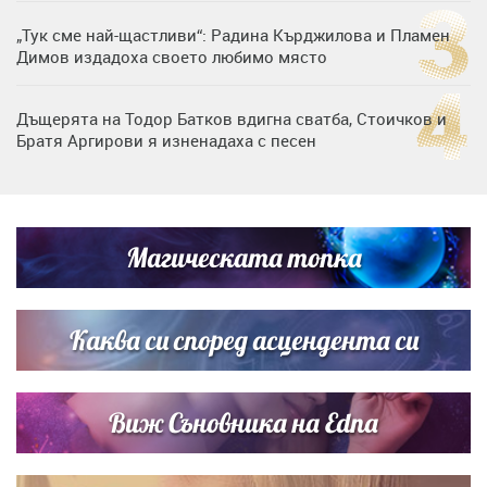
„Тук сме най-щастливи“: Радина Кърджилова и Пламен
Димов издадоха своето любимо място
Дъщерята на Тодор Батков вдигна сватба, Стоичков и
Братя Аргирови я изненадаха с песен
Дневен хороскоп за 6 август, четвъртък
Магическата топка
Списъкът е ясен: Джей Ло и Риана във ВИП гостите на
сватбата на Роналдо
Каква си според асцендента си
Виж Съновника на Edna