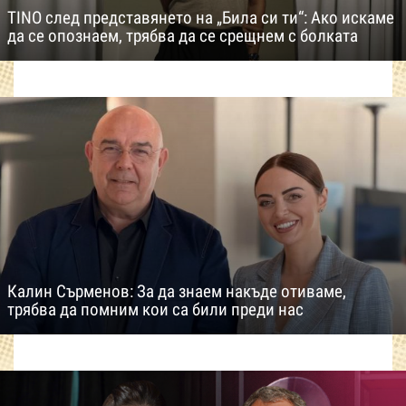
TINO след представянето на „Била си ти“: Ако искаме
да се опознаем, трябва да се срещнем с болката
Калин Сърменов: За да знаем накъде отиваме,
трябва да помним кои са били преди нас