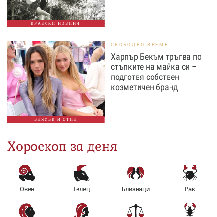
КРАЛСКИ НОВИНИ
СВОБОДНО ВРЕМЕ
Харпър Бекъм тръгва по
стъпките на майка си –
подготвя собствен
козметичен бранд
БЛЯСЪК И СТИЛ
Хороскоп за деня
Овен
Телец
Близнаци
Рак