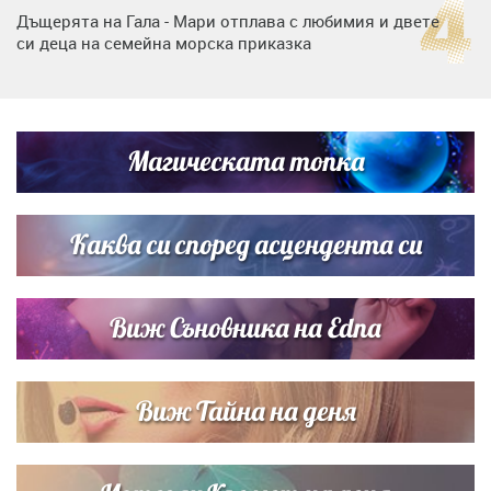
Дъщерята на Гала - Мари отплава с любимия и двете
си деца на семейна морска приказка
Дъщерята на Тодор Батков вдигна сватба, Стоичков и
Братя Аргирови я изненадаха с песен
Магическата топка
Дневен хороскоп за 6 август, четвъртък
Каква си според асцендента си
Виж Съновника на Edna
Виж Тайна на деня