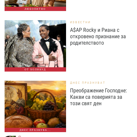
ЛЮБОПИТНО
ИЗВЕСТНИ
A$AP Rocky и Риана с
откровено признание за
родителството
ОТ ХОЛИВУД
ДНЕС ПРАЗНУВАТ
Преображение Господне:
Какви са поверията за
този свят ден
ДНЕС ПРАЗНУВА...