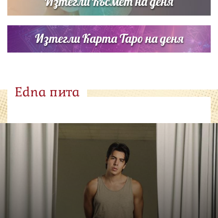
Изтегли Късмет на деня
Изтегли Карта Таро на деня
Edna пита