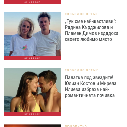
БГ ЗВЕЗДИ
СВОБОДНО ВРЕМЕ
„Тук сме най-щастливи“:
Радина Кърджилова и
Пламен Димов издадоха
своето любимо място
БГ ЗВЕЗДИ
СВОБОДНО ВРЕМЕ
Палатка под звездите!
Юлиан Костов и Мирела
Илиева избраха най-
романтичната почивка
БГ ЗВЕЗДИ
ЛЮБОПИТНО