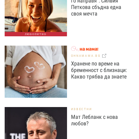
го направя“: Силвия
Петкова сбъдна една
своя мечта
ЛЮБОПИТНО
OHNAMAMA.BG
Хранене по време на
бременност с близнаци:
Какво трябва да знаете
ИЗВЕСТНИ
Мат Лебланк с нова
любов?