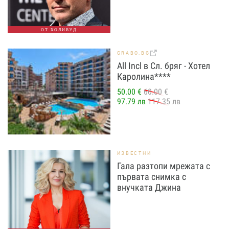
ОТ ХОЛИВУД
GRABO.BG
All Incl в Сл. бряг - Хотел
Каролина****
50.00 €
60.00 €
97.79 лв
117.35 лв
ИЗВЕСТНИ
Гала разтопи мрежата с
първата снимка с
внучката Джина