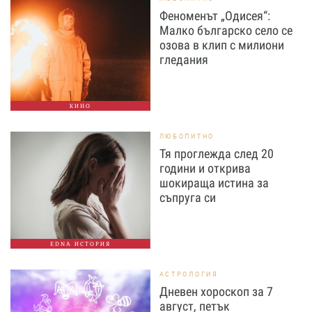
Феноменът „Одисея“:
Малко българско село се
озова в клип с милиони
гледания
КИНО
ЛЮБОПИТНО
Тя проглежда след 20
години и открива
шокираща истина за
съпруга си
EDNA ИСТОРИЯ
АСТРОЛОГИЯ
Дневен хороскоп за 7
август, петък