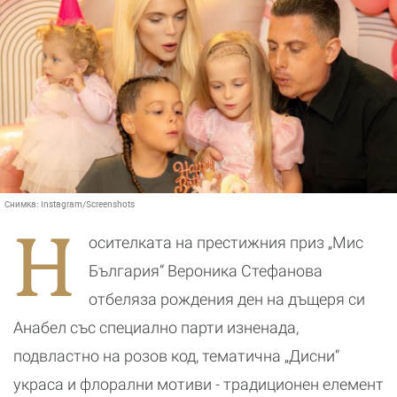
Снимка:
Instagram/Screenshots
Н
осителката на престижния приз „Мис
България“ Вероника Стефанова
отбеляза рождения ден на дъщеря си
Анабел със специално парти изненада,
подвластно на розов код, тематична „Дисни“
украса и флорални мотиви - традиционен елемент