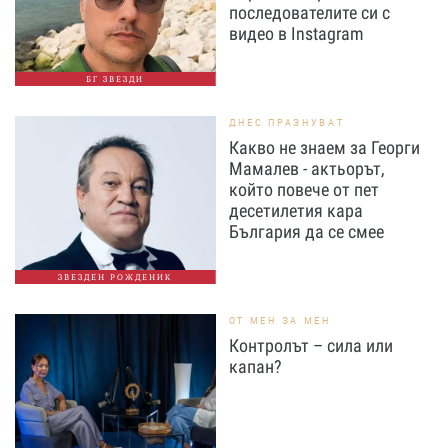
последователите си с
видео в Instagram
БГ ЗВЕЗДИ
ДНЕС ПРАЗНУВАТ
Какво не знаем за Георги
Мамалев - актьорът,
който повече от пет
десетилетия кара
България да се смее
ЗВЕЗДЕН РОЖДЕНИК
ОТ МЕН ЗА МЕН
Контролът – сила или
капан?