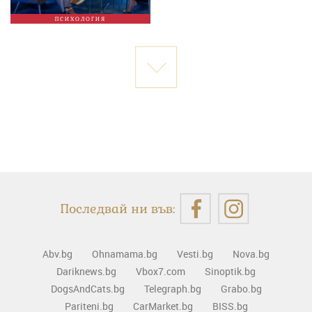
ПСИХОЛОГИЯ
Последвай ни във:
Abv.bg
Ohnamama.bg
Vesti.bg
Nova.bg
Dariknews.bg
Vbox7.com
Sinoptik.bg
DogsAndCats.bg
Telegraph.bg
Grabo.bg
Pariteni.bg
CarMarket.bg
BISS.bg