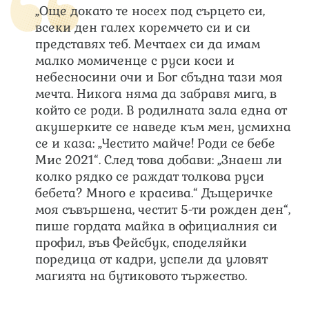
„Още докато те носех под сърцето си,
всеки ден галех коремчето си и си
представях теб. Мечтаех си да имам
малко момиченце с руси коси и
небесносини очи и Бог сбъдна тази моя
мечта. Никога няма да забравя мига, в
който се роди. В родилната зала една от
акушерките се наведе към мен, усмихна
се и каза: „Честито майче! Роди се бебе
Мис 2021“. След това добави: „Знаеш ли
колко рядко се раждат толкова руси
бебета? Много е красива.“ Дъщеричке
моя съвършена, честит 5-ти рожден ден“,
пише гордата майка в официалния си
профил, във Фейсбук, споделяйки
поредица от кадри, успели да уловят
магията на бутиковото тържество.