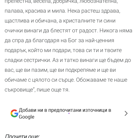
прелестна, весела, добричка, любознателна,
палава, красива и мила. Нека растеш здрава,
щастлива и обичана, а кристалните ти сини
очички винаги да блестят от радост. Никога няма
да спра да благодаря на Бог за най-ценния
подарък, който ми подари, това си ти и твоите
сладки сестрички. Аз и татко винаги ще бъдем до
вас, ще ви пазим, ще ви подкрепяме и ще ви
обичаме с цялото си сърце. Обожаваме те наше
съкровище“, пише още тя.
Добави ни в предпочитани източници в
Google
Прочети още: