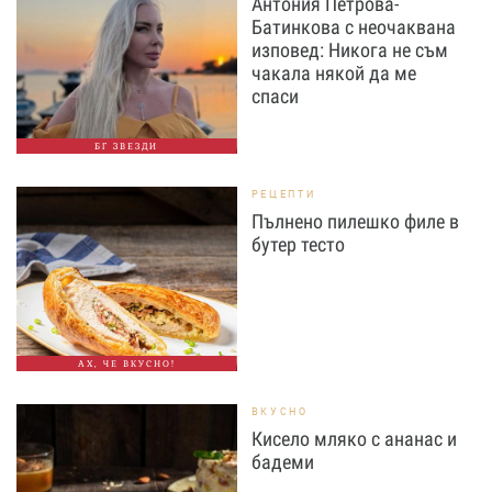
Антония Петрова-
Батинкова с неочаквана
изповед: Никога не съм
чакала някой да ме
спаси
БГ ЗВЕЗДИ
РЕЦЕПТИ
Пълнено пилешко филе в
бутер тесто
АХ, ЧЕ ВКУСНО!
ВКУСНО
Кисело мляко с ананас и
бадеми