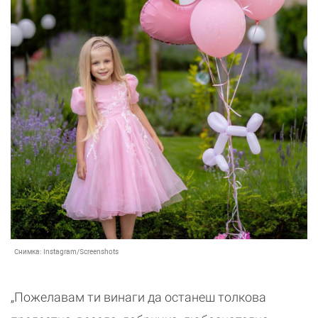
Снимка:
Instagram/Screenshots
„Пожелавам ти винаги да останеш толкова