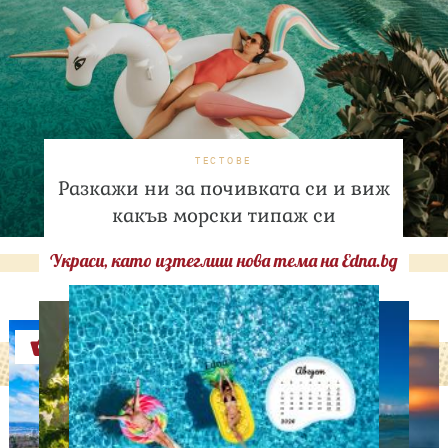
ТЕСТОВЕ
Разкажи ни за почивката си и виж
какъв морски типаж си
Украси, като изтеглиш нова тема на Edna.bg
Оферти
АСТРОЛОГИЯ