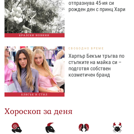
отпразнува 45-ия си
рожден ден с принц Хари
КРАЛСКИ НОВИНИ
СВОБОДНО ВРЕМЕ
Харпър Бекъм тръгва по
стъпките на майка си –
подготвя собствен
козметичен бранд
БЛЯСЪК И СТИЛ
Хороскоп за деня