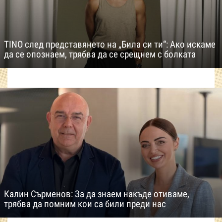
TINO след представянето на „Била си ти“: Ако искаме
да се опознаем, трябва да се срещнем с болката
Калин Сърменов: За да знаем накъде отиваме,
трябва да помним кои са били преди нас