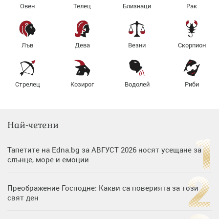
Овен
Телец
Близнаци
Рак
Лъв
Дева
Везни
Скорпион
Стрелец
Козирог
Водолей
Риби
Най-четени
Тапетите на Edna.bg за АВГУСТ 2026 носят усещане за
слънце, море и емоции
Преображение Господне: Какви са поверията за този
свят ден