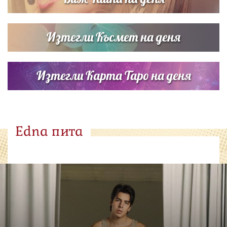
Изтегли Късмет на деня
Изтегли Карта Таро на деня
Edna пита