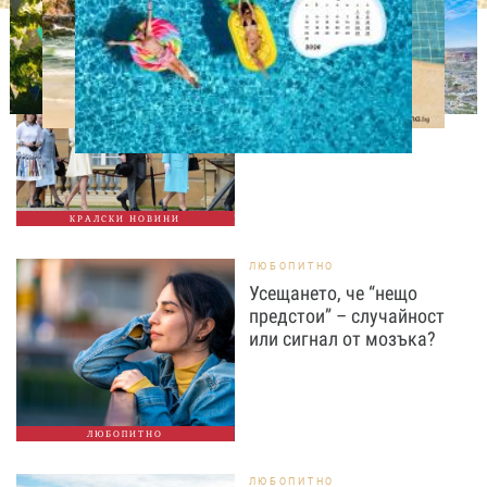
СВОБОДНО ВРЕМЕ
Ново бебе в кралското
семейство
КРАЛСКИ НОВИНИ
ЛЮБОПИТНО
Усещането, че “нещо
предстои” – случайност
или сигнал от мозъка?
ЛЮБОПИТНО
ЛЮБОПИТНО