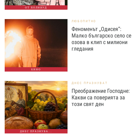
ОТ ХОЛИВУД
ЛЮБОПИТНО
Феноменът „Одисея“:
Малко българско село се
озова в клип с милиони
гледания
КИНО
ДНЕС ПРАЗНУВАТ
Преображение Господне:
Какви са поверията за
този свят ден
ДНЕС ПРАЗНУВА...