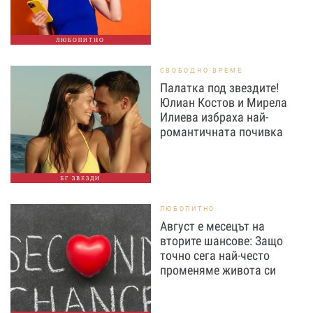
ЛЮБОПИТНО
СВОБОДНО ВРЕМЕ
Палатка под звездите!
Юлиан Костов и Мирела
Илиева избраха най-
романтичната почивка
БГ ЗВЕЗДИ
ЛЮБОПИТНО
Август е месецът на
вторите шансове: Защо
точно сега най-често
променяме живота си