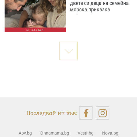
двете си деца на семейна
морска приказка
БГ ЗВЕЗДИ
Последвай ни във:
Abv.bg
Ohnamama.bg
Vesti.bg
Nova.bg