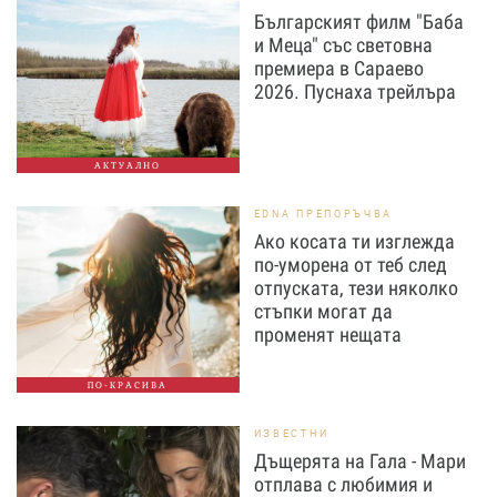
Българският филм "Баба
и Меца" със световна
премиера в Сараево
2026. Пуснаха трейлъра
АКТУАЛНО
EDNA ПРЕПОРЪЧВА
Ако косата ти изглежда
по-уморена от теб след
отпуската, тези няколко
стъпки могат да
променят нещата
ПО-КРАСИВА
ИЗВЕСТНИ
Дъщерята на Гала - Мари
отплава с любимия и