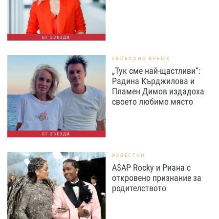
БГ ЗВЕЗДИ
СВОБОДНО ВРЕМЕ
„Тук сме най-щастливи“:
Радина Кърджилова и
Пламен Димов издадоха
своето любимо място
БГ ЗВЕЗДИ
ИЗВЕСТНИ
A$AP Rocky и Риана с
откровено признание за
родителството