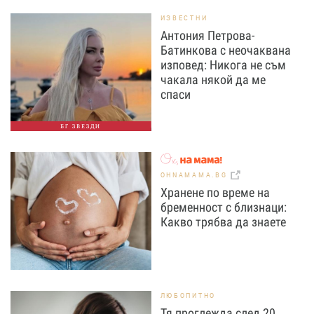
ИЗВЕСТНИ
Антония Петрова-
Батинкова с неочаквана
изповед: Никога не съм
чакала някой да ме
спаси
БГ ЗВЕЗДИ
OHNAMAMA.BG
Хранене по време на
бременност с близнаци:
Какво трябва да знаете
ЛЮБОПИТНО
Тя проглежда след 20