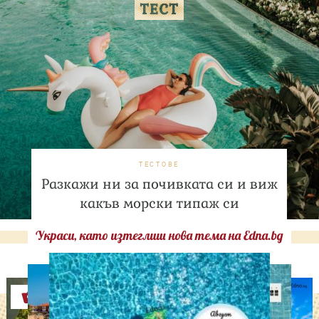
ТЕСТОВЕ
Разкажи ни за почивката си и виж
какъв морски типаж си
Украси, като изтеглиш нова тема на Edna.bg
Оферти