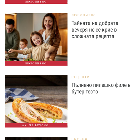
ЛЮБОПИТНО
ЛЮБОПИТНО
Тайната на добрата
вечеря не се крие в
сложната рецепта
ЛЮБОПИТНО
РЕЦЕПТИ
Пълнено пилешко филе в
бутер тесто
АХ, ЧЕ ВКУСНО!
ВКУСНО