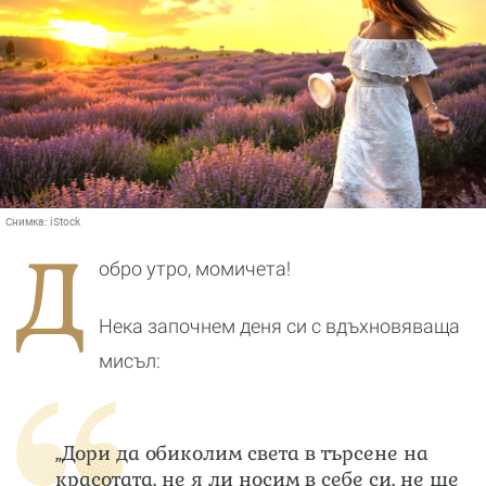
Снимка:
iStock
Д
обро утро, момичета!
Нека започнем деня си с вдъхновяваща
мисъл:
„Дори да обиколим света в търсене на
красотата, не я ли носим в себе си, не ще