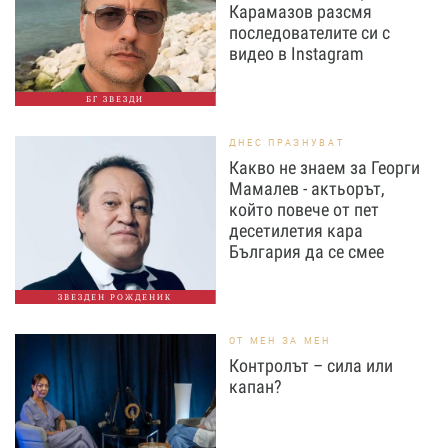
Карамазов разсмя
последователите си с
видео в Instagram
БГ ЗВЕЗДИ
ДНЕС ПРАЗНУВАТ
Какво не знаем за Георги
Мамалев - актьорът,
който повече от пет
десетилетия кара
България да се смее
ЗВЕЗДЕН РОЖДЕНИК
ОТ МЕН ЗА МЕН
Контролът – сила или
капан?