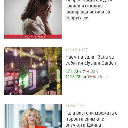
години и открива
шокираща истина за
съпруга си
EDNA ИСТОРИЯ
GRABO.BG
Наем на зала - Зала за
събития Elysium Garden
571.00 €
714.00 €
1116.78 лв
1396.46 лв
ИЗВЕСТНИ
Гала разтопи мрежата с
първата снимка с
внучката Джина