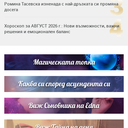
Ромина Тасевска изненада с най-дръзката си промяна
досега
Хороскоп за АВГУСТ 2026 г.: Нови възможности, важни
решения и емоционален баланс
Дъщерята на Гала - Мари отплава с любимия и двете
си деца на семейна морска приказка
Магическата топка
Звездна ваканция в Майорка: Дженифър Анистън,
Кортни Кокс и Джим Къртис заедно на яхта
Каква си според асцендента си
Виж Съновника на Edna
Виж Тайна на деня