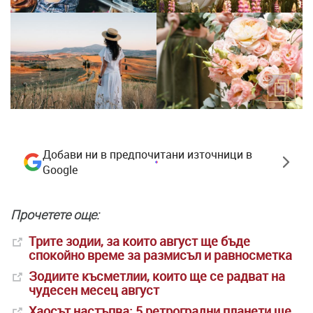
Добави ни в предпочитани източници в
Google
Прочетете ощe:
Трите зодии, за които август ще бъде
спокойно време за размисъл и равносметка
Зодиите късметлии, които ще се радват на
чудесен месец август
Хаосът настъпва: 5 ретроградни планети ще