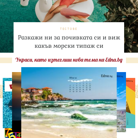
ТЕСТОВЕ
Разкажи ни за почивката си и виж
какъв морски типаж си
Украси, като изтеглиш нова тема на Edna.bg
Оферти
НУМЕРОЛОГИЯ
Нумерологична прогноза
за 5 август, сряда