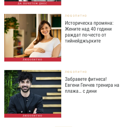
ДА ПОЧЕТЕМ ДНЕС
ЛЮБОПИТНО
Историческа промяна:
Жените над 40 години
раждат по-често от
тийнейджърките
ЛЮБОПИТНО
ЛЮБОПИТНО
Забравете фитнеса!
Евгени Генчев тренира на
плажа… с дини
ЛЮБОПИТНО