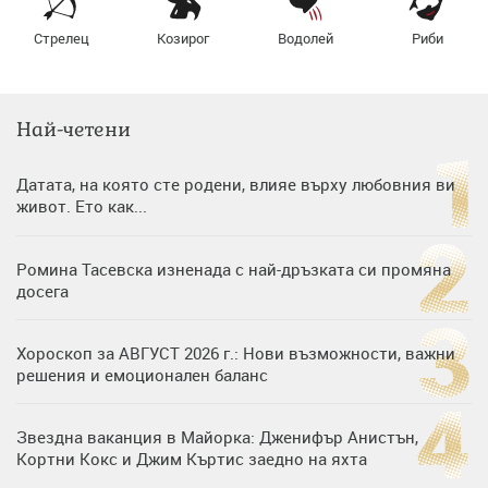
Стрелец
Козирог
Водолей
Риби
Най-четени
Датата, на която сте родени, влияе върху любовния ви
живот. Ето как...
Ромина Тасевска изненада с най-дръзката си промяна
досега
Хороскоп за АВГУСТ 2026 г.: Нови възможности, важни
решения и емоционален баланс
Звездна ваканция в Майорка: Дженифър Анистън,
Кортни Кокс и Джим Къртис заедно на яхта