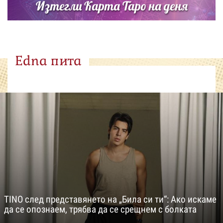
Изтегли Карта Таро на деня
Edna пита
TINO след представянето на „Била си ти“: Ако искаме
да се опознаем, трябва да се срещнем с болката