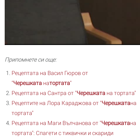
Припомнете си още:
Рецептата на Васил Гюров от
"
Черешката
на
тортата
"
Рецептата на Сантра от "
Черешката
на тортата"
Рецептите на Лора Караджова от "
Черешката
на
тортата"
Рецептата на Маги Вълчанова от "
Черешката
на
тортата": Спагети с тиквички и скариди