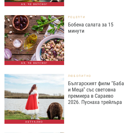
АХ, ЧЕ ВКУСНО!
РЕЦЕПТИ
Бобена салата за 15
минути
АХ, ЧЕ ВКУСНО!
ЛЮБОПИТНО
Българският филм "Баба
и Меца" със световна
премиера в Сараево
2026. Пуснаха трейлъра
АКТУАЛНО