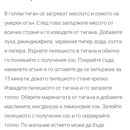
В голям тиган се загряват маслото и олиото на
умерен огън. След това запържете месото от
всички страни и го извадете от тигана. Добавете
лука, джинджифила, червения пипер, вода, солта
и пипера. Върнете пилешкото в тигана и обилно
го поливайте с получения сос. Покрийте съда,
намалете огъня и го оставете да се запържва за
15 минути, докато пилешкото стане крехко.
Извадете пилешкото от тигана и го запазете
топло. Оберете маринатата от тигана и добавете
маслините, магданоза и лимоновия сок. Залейте
пилешкото с получения сос и го сервирайте
топло. По желание ястието може да бъде