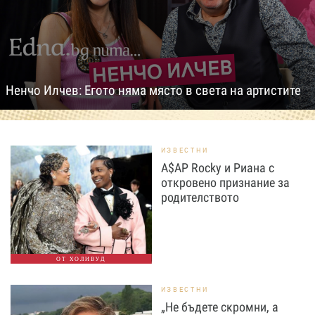
Ненчо Илчев: Егото няма място в света на артистите
ИЗВЕСТНИ
A$AP Rocky и Риана с
откровено признание за
родителството
ОТ ХОЛИВУД
ИЗВЕСТНИ
„Не бъдете скромни, а