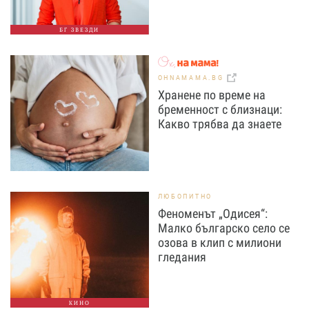
БГ ЗВЕЗДИ
OHNAMAMA.BG
Хранене по време на
бременност с близнаци:
Какво трябва да знаете
ЛЮБОПИТНО
Феноменът „Одисея“:
Малко българско село се
озова в клип с милиони
гледания
КИНО