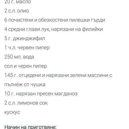
20 г. масло
2 с.л. олио
6 почистени и обезкостени пилешки гърди
4 средни глави лук, нарязани на филийки
5 г. джинджифил
1 ч.л. червен пипер
250 мл. вода
сол и черен пипер
145 г. отцедени и нарязани зелени маслини с
пълнеж от чушка
10 г. нарязан пресен магданоз
2 с.л. лимонов сок
кускус
Начин на приготвяне: