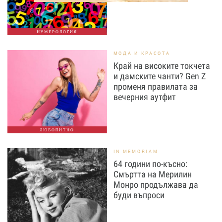
НУМЕРОЛОГИЯ
МОДА И КРАСОТА
Край на високите токчета
и дамските чанти? Gen Z
променя правилата за
вечерния аутфит
ЛЮБОПИТНО
IN MEMORIAM
64 години по-късно:
Смъртта на Мерилин
Монро продължава да
буди въпроси