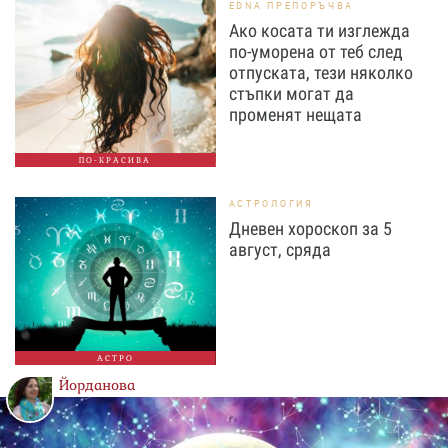
EDNA ПРЕПОРЪЧВА
Ако косата ти изглежда
по-уморена от теб след
отпуската, тези няколко
стъпки могат да
променят нещата
ПО-КРАСИВА
АСТРОЛОГИЯ
Дневен хороскоп за 5
август, сряда
АСТРО
Йорданова