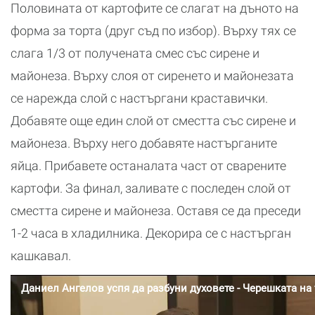
Половината от картофите се слагат на дъното на
форма за торта (друг съд по избор). Върху тях се
слага 1/3 от получената смес със сирене и
майонеза. Върху слоя от сиренето и майонезата
се нарежда слой с настъргани краставички.
Добавяте още един слой от сместта със сирене и
майонеза. Върху него добавяте настърганите
яйца. Прибавете останалата част от сварените
картофи. За финал, заливате с последен слой от
сместта сирене и майонеза. Оставя се да преседи
1-2 часа в хладилника. Декорира се с настърган
кашкавал.