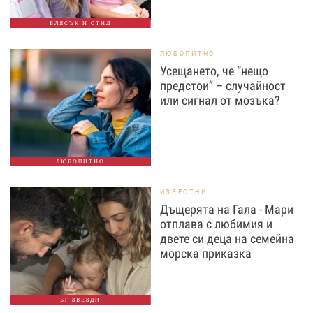
БЛЯСЪК И СТИЛ
ЛЮБОПИТНО
Усещането, че “нещо
предстои” – случайност
или сигнал от мозъка?
ЛЮБОПИТНО
ИЗВЕСТНИ
Дъщерята на Гала - Мари
отплава с любимия и
двете си деца на семейна
морска приказка
БГ ЗВЕЗДИ