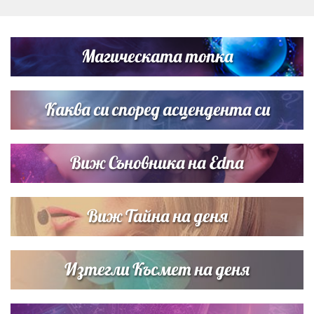
Дъщерята на Гала - Мари отплава с любимия и двете
си деца на семейна морска приказка
Магическата топка
Дъщерята на Тодор Батков вдигна сватба, Стоичков и
Братя Аргирови я изненадаха с песен
Каква си според асцендента си
Виж Съновника на Edna
Виж Тайна на деня
Изтегли Късмет на деня