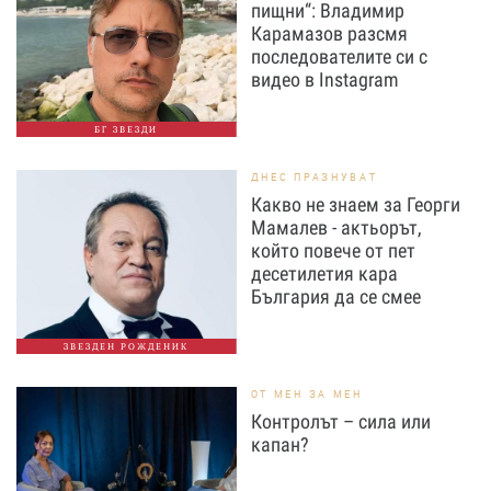
пищни“: Владимир
Карамазов разсмя
последователите си с
видео в Instagram
БГ ЗВЕЗДИ
ДНЕС ПРАЗНУВАТ
Какво не знаем за Георги
Мамалев - актьорът,
който повече от пет
десетилетия кара
България да се смее
ЗВЕЗДЕН РОЖДЕНИК
ОТ МЕН ЗА МЕН
Контролът – сила или
капан?