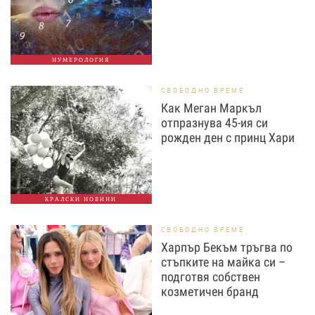
НУМЕРОЛОГИЯ
СВОБОДНО ВРЕМЕ
Как Меган Маркъл
отпразнува 45-ия си
рожден ден с принц Хари
КРАЛСКИ НОВИНИ
СВОБОДНО ВРЕМЕ
Харпър Бекъм тръгва по
стъпките на майка си –
подготвя собствен
козметичен бранд