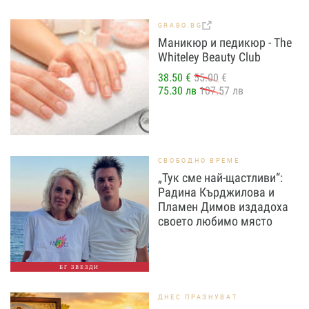
GRABO.BG
Маникюр и педикюр - The
Whiteley Beauty Club
38.50 €
55.00 €
75.30 лв
107.57 лв
СВОБОДНО ВРЕМЕ
„Тук сме най-щастливи“:
Радина Кърджилова и
Пламен Димов издадоха
своето любимо място
БГ ЗВЕЗДИ
ДНЕС ПРАЗНУВАТ