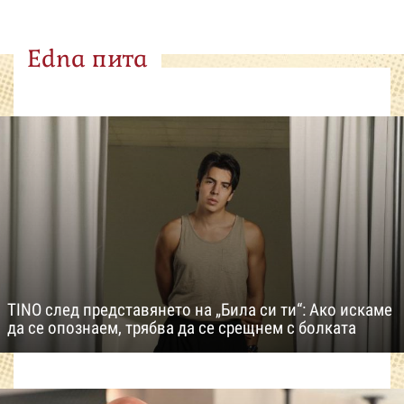
Edna пита
TINO след представянето на „Била си ти“: Ако искаме
да се опознаем, трябва да се срещнем с болката