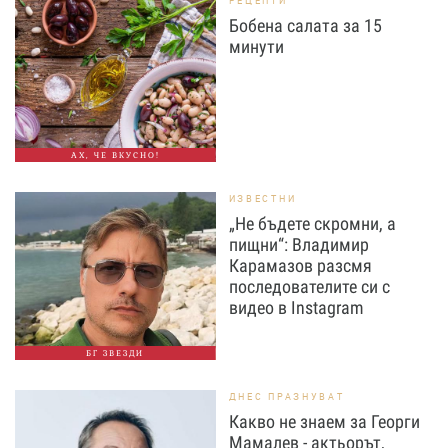
РЕЦЕПТИ
Бобена салата за 15
минути
АХ, ЧЕ ВКУСНО!
ИЗВЕСТНИ
„Не бъдете скромни, а
пищни“: Владимир
Карамазов разсмя
последователите си с
видео в Instagram
БГ ЗВЕЗДИ
ДНЕС ПРАЗНУВАТ
Какво не знаем за Георги
Мамалев - актьорът,