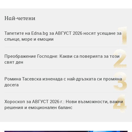
Най-четени
Тапетите на Edna.bg за АВГУСТ 2026 носят усещане за
слънце, море и емоции
Преображение Господне: Какви са поверията за този
свят ден
Ромина Тасевска изненада с най-дръзката си промяна
досега
Хороскоп за АВГУСТ 2026 г.: Нови възможности, важни
решения и емоционален баланс
Дъщерята на Гала - Мари отплава с любимия и двете
си деца на семейна морска приказка