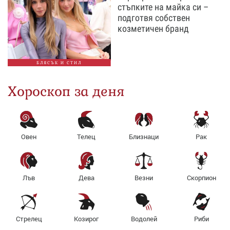
стъпките на майка си –
подготвя собствен
козметичен бранд
БЛЯСЪК И СТИЛ
Хороскоп за деня
Овен
Телец
Близнаци
Рак
Лъв
Дева
Везни
Скорпион
Стрелец
Козирог
Водолей
Риби