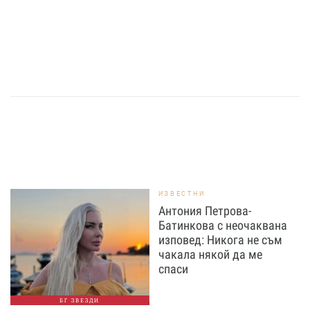
ИЗВЕСТНИ
Антония Петрова-
Батинкова с неочаквана
изповед: Никога не съм
чакала някой да ме
спаси
БГ ЗВЕЗДИ