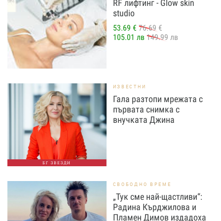
RF лифтинг - Glow skin
studio
53.69 €
76.69 €
105.01 лв
149.99 лв
ИЗВЕСТНИ
Гала разтопи мрежата с
първата снимка с
внучката Джина
БГ ЗВЕЗДИ
СВОБОДНО ВРЕМЕ
„Тук сме най-щастливи“:
Радина Кърджилова и
Пламен Димов издадоха