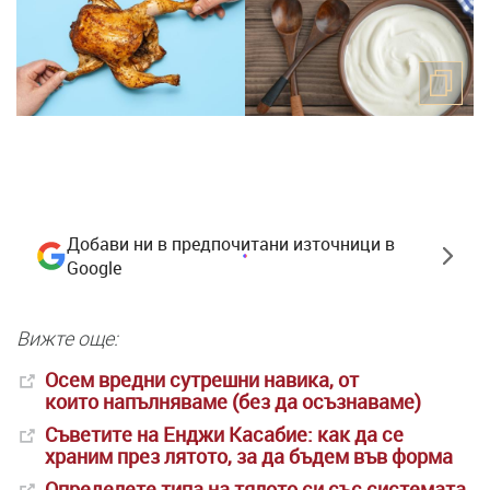
Добави ни в предпочитани източници в
Google
Вижте още:
Осем вредни сутрешни навика, от
които напълняваме (без да осъзнаваме)
Съветите на Енджи Касабие: как да се
храним през лятото, за да бъдем във форма
Oпределете типа на тялото си със системата