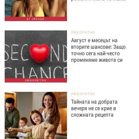
БГ ЗВЕЗДИ
ЛЮБОПИТНО
Август е месецът на
вторите шансове: Защо
точно сега най-често
променяме живота си
ЛЮБОПИТНО
ЛЮБОПИТНО
Тайната на добрата
вечеря не се крие в
сложната рецепта