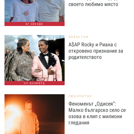
своето любимо място
БГ ЗВЕЗДИ
ИЗВЕСТНИ
A$AP Rocky и Риана с
откровено признание за
родителството
ОТ ХОЛИВУД
ЛЮБОПИТНО
Феноменът „Одисея“:
Малко българско село се
озова в клип с милиони
гледания