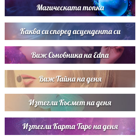
Магическата топка
Звездна ваканция в Майорка: Дженифър Анистън,
Кортни Кокс и Джим Къртис заедно на яхта
Каква си според асцендента си
Виж Съновника на Edna
Виж Тайна на деня
Изтегли Късмет на деня
Изтегли Карта Таро на деня