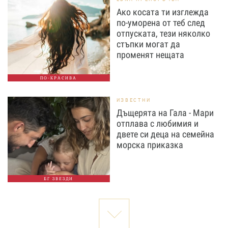
Ако косата ти изглежда
по-уморена от теб след
отпуската, тези няколко
стъпки могат да
променят нещата
ПО-КРАСИВА
ИЗВЕСТНИ
Дъщерята на Гала - Мари
отплава с любимия и
двете си деца на семейна
морска приказка
БГ ЗВЕЗДИ