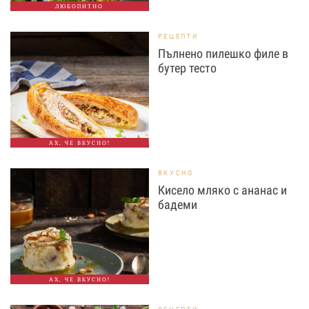
ЛЮБОПИТНО
РЕЦЕПТИ
Пълнено пилешко филе в
бутер тесто
АХ, ЧЕ ВКУСНО!
ВКУСНО
Кисело мляко с ананас и
бадеми
АХ, ЧЕ ВКУСНО!