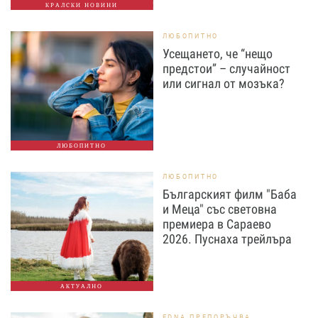
КРАЛСКИ НОВИНИ
ЛЮБОПИТНО
Усещането, че “нещо
предстои” – случайност
или сигнал от мозъка?
ЛЮБОПИТНО
ЛЮБОПИТНО
Българският филм "Баба
и Меца" със световна
премиера в Сараево
2026. Пуснаха трейлъра
АКТУАЛНО
EDNA ПРЕПОРЪЧВА