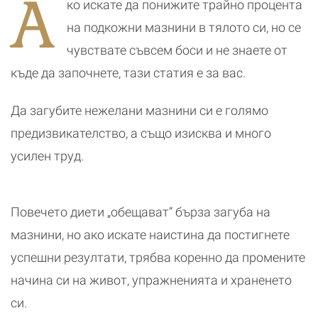
А
ко искате да понижите трайно процента
на подкожни мазнини в тялото си, но се
чувствате съвсем боси и не знаете от
къде да започнете, тази статия е за вас.
Да загубите нежелани мазнини си е голямо
предизвикателство, а също изисква и много
усилен труд.
Повечето диети „обещават“ бърза загуба на
мазнини, но ако искате наистина да постигнете
успешни резултати, трябва коренно да промените
начина си на живот, упражненията и храненето
си.