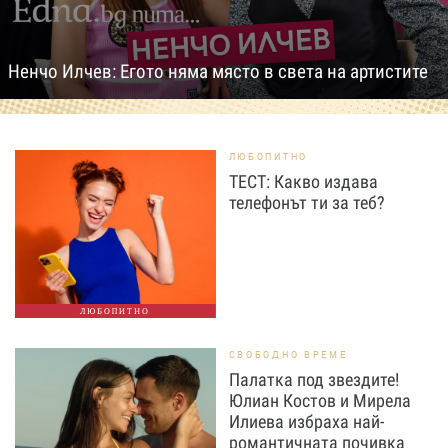
Ненчо Илчев: Егото няма място в света на артистите
ЛЮБОПИТНО
ТЕСТ: Какво издава
телефонът ти за теб?
ЛЮБОПИТНО
СВОБОДНО ВРЕМЕ
Палатка под звездите!
Юлиан Костов и Мирела
Илиева избраха най-
романтичната почивка