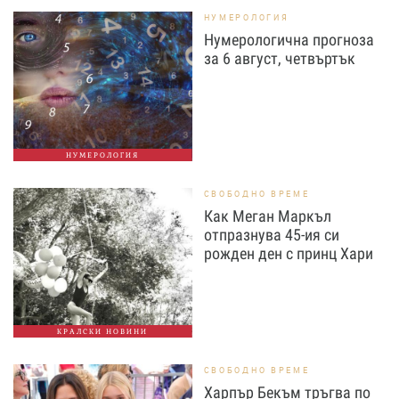
НУМЕРОЛОГИЯ
Нумерологична прогноза
за 6 август, четвъртък
НУМЕРОЛОГИЯ
СВОБОДНО ВРЕМЕ
Как Меган Маркъл
отпразнува 45-ия си
рожден ден с принц Хари
КРАЛСКИ НОВИНИ
СВОБОДНО ВРЕМЕ
Харпър Бекъм тръгва по