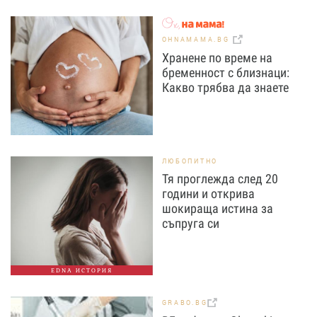
OHNAMAMA.BG
Хранене по време на
бременност с близнаци:
Какво трябва да знаете
ЛЮБОПИТНО
Тя проглежда след 20
години и открива
шокираща истина за
съпруга си
EDNA ИСТОРИЯ
GRABO.BG