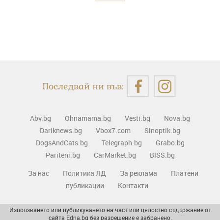
Последвай ни във:
Abv.bg
Ohnamama.bg
Vesti.bg
Nova.bg
Dariknews.bg
Vbox7.com
Sinoptik.bg
DogsAndCats.bg
Telegraph.bg
Grabo.bg
Pariteni.bg
CarMarket.bg
BISS.bg
За нас
Политика ЛД
За реклама
Платени
публикации
Контакти
Използването или публикуването на част или цялостно съдържание от
сайта Edna.bg без разрешение е забранено.