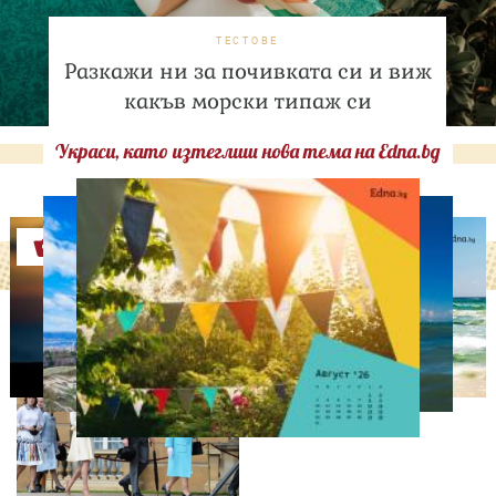
ТЕСТОВЕ
Разкажи ни за почивката си и виж
какъв морски типаж си
Украси, като изтеглиш нова тема на Edna.bg
Оферти
СВОБОДНО ВРЕМЕ
Ново бебе в кралското
семейство