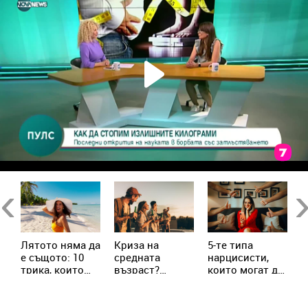
в
Previous
Ne
Лятото няма да
Криза на
5-те типа
М
е същото: 10
средната
нарцисисти,
„
трика, които
възраст?
които могат да
в
трябва да
Милениалите
присъстват в
с
знаеш
пренаписват
живота ни
х
правилата
всеки ден
с