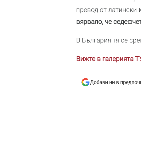
превод от латински
вярвало, че седефче
В България тя се сре
Вижте в галерията Т
Добави ни в предпоч