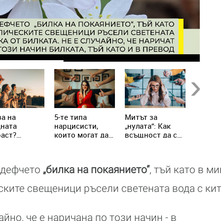
Next
а на
5-те типа
Митът за
Не яжт
дната
нарцисисти,
„нулата“: Как
храни 
аст?
които могат да
всъщност да се
настин
ениалите
присъстват в
справим с
грип!
написват
живота ни всеки
хроничния
вилата
ден
стрес
едефчето
„билка на покаянието“
, тъй като в м
ските свещеници ръсели светената вода с кит
айно, че е наричана по този начин - в