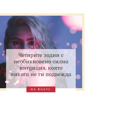
Четирите зодии с
необикновено силна
интуиция, която
никога не ги подвежда
НА ФОКУС