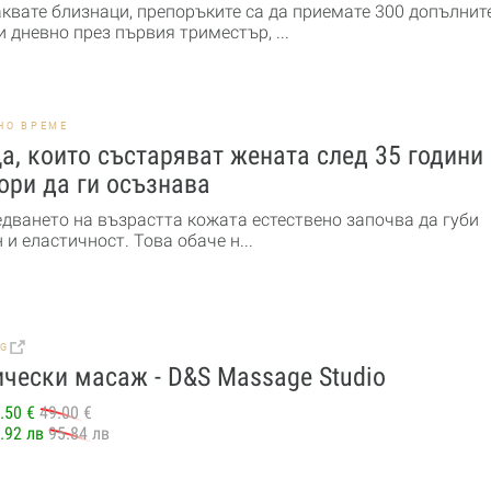
аквате близнаци, препоръките са да приемате 300 допълнит
 дневно през първия триместър, ...
НО ВРЕМЕ
а, които състаряват жената след 35 години
ори да ги осъзнава
едването на възрастта кожата естествено започва да губи
 и еластичност. Това обаче н...
BG
чески масаж - D&S Massage Studio
.50 €
49.00 €
.92 лв
95.84 лв