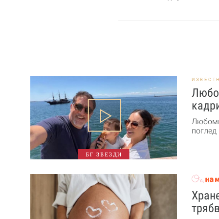
ИЗВЕСТ
Любо
кадри
Любоми
поглед 
БГ ЗВЕЗДИ
Хране
трябв