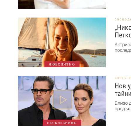
СВОБОД
„Нико
Петк
Актрис
последо
ЛЮБОПИТНО
ИЗВЕСТ
Нов у
тайн
Близо 
продъл
ЕКСКЛУЗИВНО