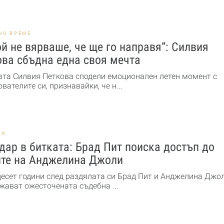
НО ВРЕМЕ
й не вярваше, че ще го направя“: Силвия
ова сбъдна една своя мечта
ата Силвия Петкова сподели емоционален летен момент с
вателите си, признавайки, че н...
НИ
дар в битката: Брад Пит поиска достъп до
ите на Анджелина Джоли
десет години след раздялата си Брад Пит и Анджелина Джо
жават ожесточената съдебна ...