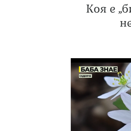
Коя е „
н