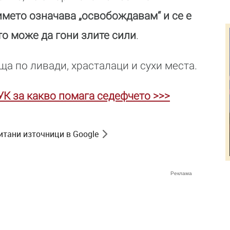
името означава „освобождавам“ и се е
то може да гони злите сили
.
ща по ливади, храсталаци и сухи места.
УК за какво помага седефчето >>>
итани източници в Google