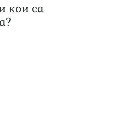
и кои са
а?