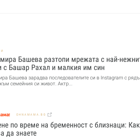
НИ
мира Башева разтопи мрежата с най-нежни
 с Башар Рахал и малкия им син
ра Башева зарадва последователите си в Instagram с рядъ
към семейния си живот. Актр...
OHNAMAMA.BG
не по време на бременност с близнаци: Ка
а да знаете