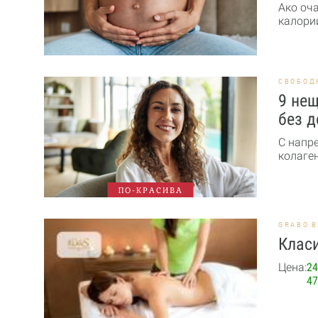
Ако оч
калории
СВОБОД
9 нещ
без д
С напр
колаген
ПО-КРАСИВА
GRABO.
Класи
Цена:
24
47