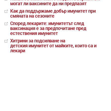
могат ли ваксините да ни предпазят
Как да поддържаме добър имунитет при
смяната на сезоните
Според лекарите: имунитетът след
ваксинация е за предпочитане пред
естествения имунитет
Хитрини за подсилване на
детския имунитет от майките, които са и
лекари