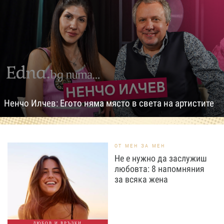
Ненчо Илчев: Егото няма място в света на артистите
ОТ МЕН ЗА МЕН
Не е нужно да заслужиш
любовта: 8 напомняния
за всяка жена
ЛЮБОВ И ВРЪЗКИ