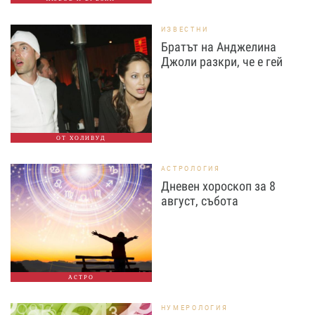
ИЗВЕСТНИ
Братът на Анджелина
Джоли разкри, че е гей
ОТ ХОЛИВУД
АСТРОЛОГИЯ
Дневен хороскоп за 8
август, събота
АСТРО
НУМЕРОЛОГИЯ