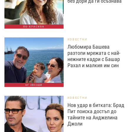
без дори да ги осъзнава
ПО-КРАСИВА
ИЗВЕСТНИ
Любомира Башева
разтопи мрежата с най-
нежните кадри с Башар
Рахал и малкия им син
БГ ЗВЕЗДИ
ИЗВЕСТНИ
Нов удар в битката: Брад
Пит поиска достъп до
тайните на Анджелина
Джоли