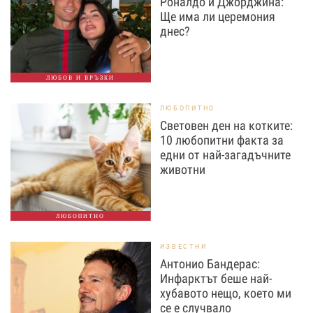
Роналдо и Джорджина:
Ще има ли церемония
днес?
ЛЮБОВ И ВРЪЗКИ
ЛЮБОПИТНО
Световен ден на котките:
10 любопитни факта за
едни от най-загадъчните
животни
ЛЮБОПИТНО
ИЗВЕСТНИ
Антонио Бандерас:
Инфарктът беше най-
хубавото нещо, което ми
се е случвало