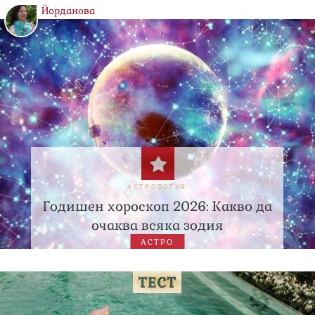
Йорданова
АСТРОЛОГИЯ
Годишен хороскоп 2026: Какво да
очаква всяка зодия
АСТРО