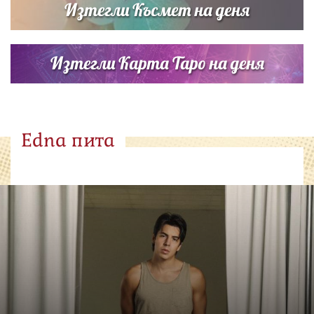
Изтегли Късмет на деня
Изтегли Карта Таро на деня
Edna пита