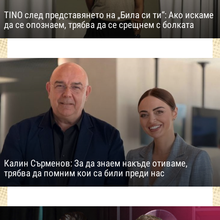
TINO след представянето на „Била си ти“: Ако искаме
да се опознаем, трябва да се срещнем с болката
Калин Сърменов: За да знаем накъде отиваме,
трябва да помним кои са били преди нас