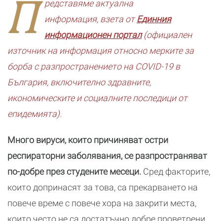
П
редставяме актуална
информация, взета от
Единния
информационен портал
(официален
източник на информация относно мерките за
борба с разпространението на COVID-19 в
България, включително здравните,
икономическите и социалните последици от
епидемията).
Много вируси, които причиняват остри
респираторни заболявания, се разпространяват
по-добре през студените месеци.
Сред факторите,
които допринасят за това, са прекарването на
повече време с повече хора на закрити места,
които често не са достатъчно добре проветрени