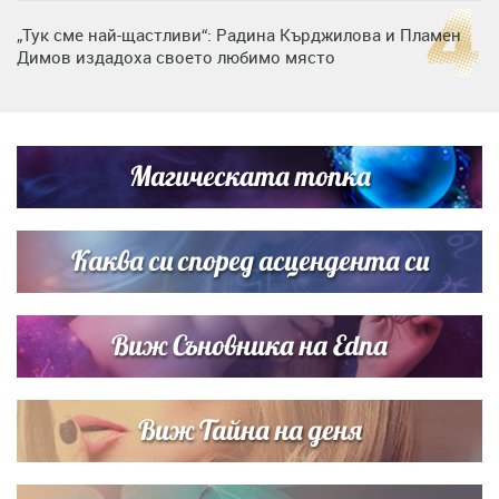
„Тук сме най-щастливи“: Радина Кърджилова и Пламен
Димов издадоха своето любимо място
Дъщерята на Тодор Батков вдигна сватба, Стоичков и
Братя Аргирови я изненадаха с песен
Магическата топка
Дневен хороскоп за 6 август, четвъртък
Каква си според асцендента си
Виж Съновника на Edna
Виж Тайна на деня