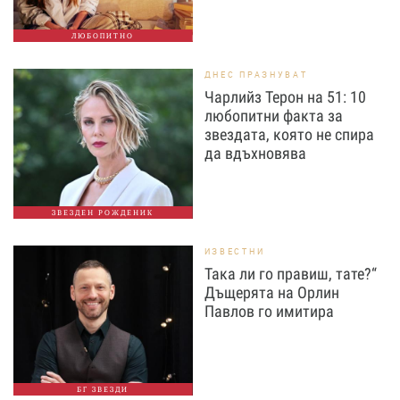
ЛЮБОПИТНО
ДНЕС ПРАЗНУВАТ
Чарлийз Терон на 51: 10
любопитни факта за
звездата, която не спира
да вдъхновява
ЗВЕЗДЕН РОЖДЕНИК
ИЗВЕСТНИ
Така ли го правиш, тате?“
Дъщерята на Орлин
Павлов го имитира
БГ ЗВЕЗДИ