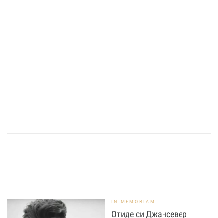
IN MEMORIAM
Отиде си Джансевер