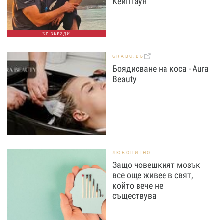
Кейптаун
БГ ЗВЕЗДИ
GRABO.BG
Боядисване на коса - Aura
Beauty
ЛЮБОПИТНО
Защо човешкият мозък
все още живее в свят,
който вече не
съществува