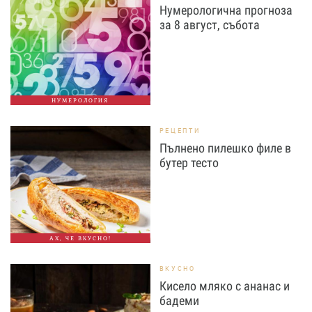
Нумерологична прогноза
за 8 август, събота
НУМЕРОЛОГИЯ
РЕЦЕПТИ
Пълнено пилешко филе в
бутер тесто
АХ, ЧЕ ВКУСНО!
ВКУСНО
Кисело мляко с ананас и
бадеми