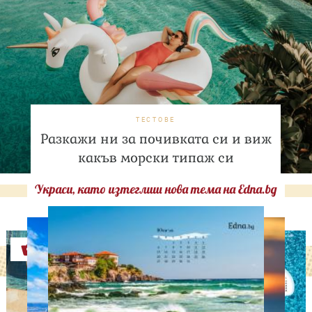
ТЕСТОВЕ
Разкажи ни за почивката си и виж
какъв морски типаж си
Украси, като изтеглиш нова тема на Edna.bg
Оферти
СВОБОДНО ВРЕМЕ