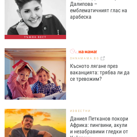
Далипова –
емблематичният глас на
арабеска
ТЪЖНА ВЕСТ
OHNAMAMA.BG
Късното лягане през
ваканцията: трябва ли да
се тревожим?
ИЗВЕСТНИ
Даниел Петканов покори
Африка: пингвини, акули
и незабравими гледки от