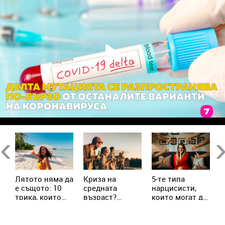
в
Previous
Ne
Лятото няма да
Криза на
5-те типа
М
е същото: 10
средната
нарцисисти,
„
трика, които
възраст?
които могат да
в
трябва да
Милениалите
присъстват в
с
знаеш
пренаписват
живота ни
х
правилата
всеки ден
с