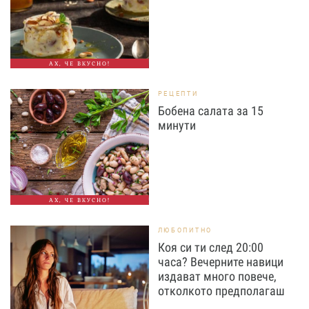
АХ, ЧЕ ВКУСНО!
РЕЦЕПТИ
Бобена салата за 15
минути
АХ, ЧЕ ВКУСНО!
ЛЮБОПИТНО
Коя си ти след 20:00
часа? Вечерните навици
издават много повече,
отколкото предполагаш