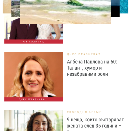
Том Холанд и Зендая
забелязани с брачни
халки в Лондон
ОТ ХОЛИВУД
ДНЕС ПРАЗНУВАТ
Албена Павлова на 60:
Талант, хумор и
незабравими роли
ДНЕС ПРАЗНУВА...
СВОБОДНО ВРЕМЕ
9 неща, които състаряват
жената след 35 години –