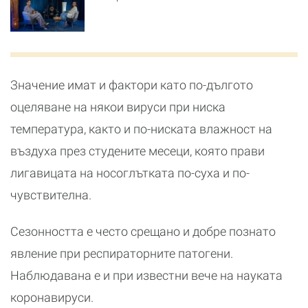
Значение имат и фактори като по-дългото
оцеляване на някои вируси при ниска
температура, както и по-ниската влажност на
въздуха през студените месеци, която прави
лигавицата на носоглътката по-суха и по-
чувствителна.
Сезонността е често срещано и добре познато
явление при респираторните патогени.
Наблюдавана е и при известни вече на науката
коронавируси.