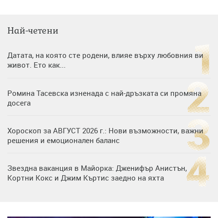
Най-четени
Датата, на която сте родени, влияе върху любовния ви
живот. Ето как...
Ромина Тасевска изненада с най-дръзката си промяна
досега
Хороскоп за АВГУСТ 2026 г.: Нови възможности, важни
решения и емоционален баланс
Звездна ваканция в Майорка: Дженифър Анистън,
Кортни Кокс и Джим Къртис заедно на яхта
Дъщерята на Гала - Мари отплава с любимия и двете
си деца на семейна морска приказка