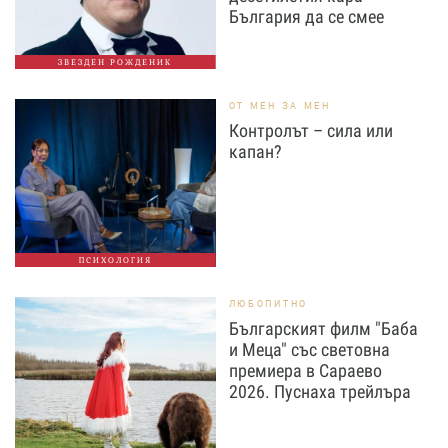
България да се смее
ЗВЕЗДЕН РОЖДЕНИК
ОТ МЕН ЗА МЕН
Контролът – сила или
капан?
ПСИХОЛОГИЯ
ЛЮБОПИТНО
Българският филм "Баба
и Меца" със световна
премиера в Сараево
2026. Пуснаха трейлъра