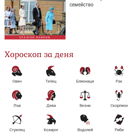
семейство
КРАЛСКИ НОВИНИ
Хороскоп за деня
Овен
Телец
Близнаци
Рак
Лъв
Дева
Везни
Скорпион
Стрелец
Козирог
Водолей
Риби