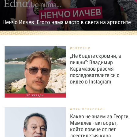
Ненчо Илчев: Егото няма място в света на артистите
ИЗВЕСТНИ
„Не бъдете скромни, а
пищни“: Владимир
Карамазов разсмя
последователите си с
видео в Instagram
БГ ЗВЕЗДИ
ДНЕС ПРАЗНУВАТ
Какво не знаем за Георги
Мамалев - актьорът,
който повече от пет
десетилетия кара