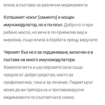
влиза в състава на различни медикаменти.
Котешкият нокът (саменто) е мощен
имуномодулатор, но е по-скъп.
Доброто старо
рибено масло, но вече в по-приемлив вид и
миризма, също влиза в борбата срещу вирусите.
Черният бъз не е за подценяване, включен е в
състава на много имуномодулатори.
Хомеопатията и шуслеровите соли също
предлагат добри средства, както за
профилактика, така и за лечение. Педиатърът
може да ви препоръча и противовирусни
медикаменти по съответната схема.