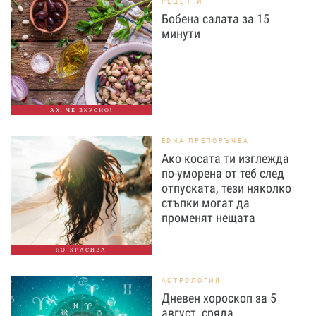
РЕЦЕПТИ
Бобена салата за 15
минути
АХ, ЧЕ ВКУСНО!
EDNA ПРЕПОРЪЧВА
Ако косата ти изглежда
по-уморена от теб след
отпуската, тези няколко
стъпки могат да
променят нещата
ПО-КРАСИВА
АСТРОЛОГИЯ
Дневен хороскоп за 5
август, сряда