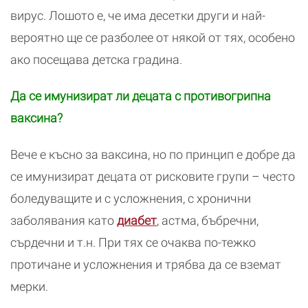
вирус. Лошото е, че има десетки други и най-
вероятно ще се разболее от някой от тях, особено
ако посещава детска градина.
Да се имунизират ли децата с противогрипна
ваксина?
Вече е късно за ваксина, но по принцип е добре да
се имунизират децата от рисковите групи – често
боледуващите и с усложнения, с хронични
заболявания като
диабет
, астма, бъбречни,
сърдечни и т.н. При тях се очаква по-тежко
протичане и усложнения и трябва да се вземат
мерки.