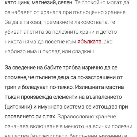
като цинк, магнезий, селен.
Те спокойно могат да
се набавят от храната при пълноценно хранене.
За да е такова, премахнете лакомствата, те
убиват апетита за полезните храни и детето
никога няма да посегне към
ябълката
, ако
наблизо има шоколад или сладкиш.
За сведение на бабите трябва изрично да се
спомене, че пълните деца са по-застрашени от
грип и боледуват по-тежко. Излишната мастна
тъкан произвежда елементи на възпалението
(цитокини) и имунната система се изтощава при
справянето си с тях.
Здравословно хранене
означава включване в менюто на всички полезни
вещества (въглехидрати, белтъчини, мазнини) в