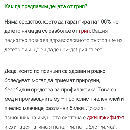
Как да предпазим децата от грип?
Няма средство, което да гарантира на 100%, че
детето няма да се разболее от
грип
.
Вашият
педиатър познава здравословното състояние на
детето ви и ще ви даде най-добрия съвет.
Деца, които по принцип са здрави и рядко
боледуват, могат да приемат природни,
безобидни средства за профилактика. Това са
мед и производните му – прополис, пчелен клей и
пчелно млечице, различни билки.
Доказан
помoщник на имунната система е
джинджифилът
и ехинацеята, има я на капки, на таблетки, чай,