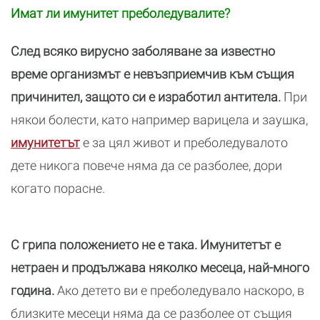
Имат ли имунитет преболедувалите?
След всяко вирусно заболяване за известно
време организмът е невъзприемчив към същия
причинител, защото си е изработил антитела.
При
някои болести, като например варицела и заушка,
имунитетът
е за цял живот и преболедувалото
дете никога повече няма да се разболее, дори
когато порасне.
С грипа положението не е така. Имунитетът е
нетраен и продължава няколко месеца, най-много
година.
Ако детето ви е преболедувало наскоро, в
близките месеци няма да се разболее от същия