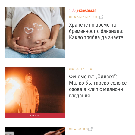
OHNAMAMA.BG
Хранене по време на
бременност с близнаци:
Какво трябва да знаете
ЛЮБОПИТНО
Феноменът „Одисея“:
Малко българско село се
озова в клип с милиони
гледания
КИНО
GRABO.BG