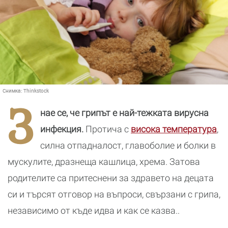
Снимка:
Thinkstock
З
нае се, че грипът е най-тежката вирусна
инфекция.
Протича с
висока температура
,
силна отпадналост, главоболие и болки в
мускулите, дразнеща кашлица, хрема. Затова
родителите са притеснени за здравето на децата
си и търсят отговор на въпроси, свързани с грипа,
независимо от къде идва и как се казва..