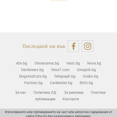
Последвай ни във:
Abv.bg
Ohnamama.bg
Vesti.bg
Nova.bg
Dariknews.bg
Vbox7.com
Sinoptik.bg
DogsAndCats.bg
Telegraph.bg
Grabo.bg
Pariteni.bg
CarMarket.bg
BISS.bg
За нас
Политика ЛД
За реклама
Платени
публикации
Контакти
Използването или публикуването на част или цялостно съдържание от
сайта Edna.bg без разрешение е забранено.