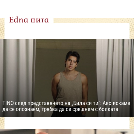
Edna пита
TINO след представянето на „Била си ти“: Ако искаме
да се опознаем, трябва да се срещнем с болката