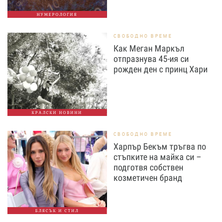
НУМЕРОЛОГИЯ
СВОБОДНО ВРЕМЕ
Как Меган Маркъл
отпразнува 45-ия си
рожден ден с принц Хари
КРАЛСКИ НОВИНИ
СВОБОДНО ВРЕМЕ
Харпър Бекъм тръгва по
стъпките на майка си –
подготвя собствен
козметичен бранд
БЛЯСЪК И СТИЛ