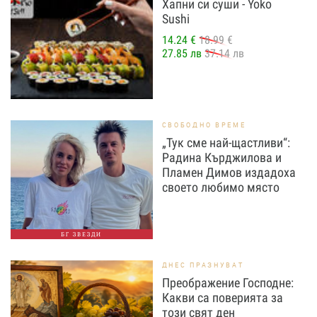
Хапни си суши - Yoko
Sushi
14.24 €
18.99 €
27.85 лв
37.14 лв
СВОБОДНО ВРЕМЕ
„Тук сме най-щастливи“:
Радина Кърджилова и
Пламен Димов издадоха
своето любимо място
БГ ЗВЕЗДИ
ДНЕС ПРАЗНУВАТ
Преображение Господне:
Какви са поверията за
този свят ден