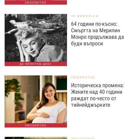
ЛЮБОПИТНО
IN MEMORIAM
64 години по-късно:
Смъртта на Мерилин
Монро продължава да
буди въпроси
ДА ПОЧЕТЕМ ДНЕС
ЛЮБОПИТНО
Историческа промяна:
Жените над 40 години
раждат по-често от
тийнейджърките
ЛЮБОПИТНО
ЛЮБОПИТНО