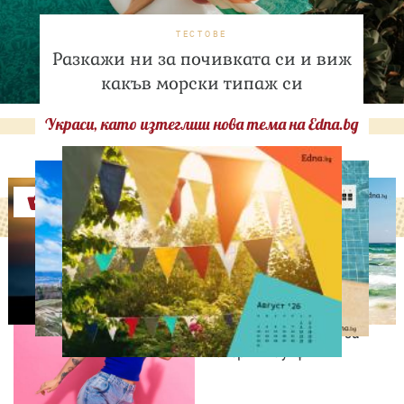
ТЕСТОВЕ
Разкажи ни за почивката си и виж
какъв морски типаж си
Украси, като изтеглиш нова тема на Edna.bg
Оферти
МОДА И КРАСОТА
Край на високите токчета
и дамските чанти? Gen Z
променя правилата за
вечерния аутфит