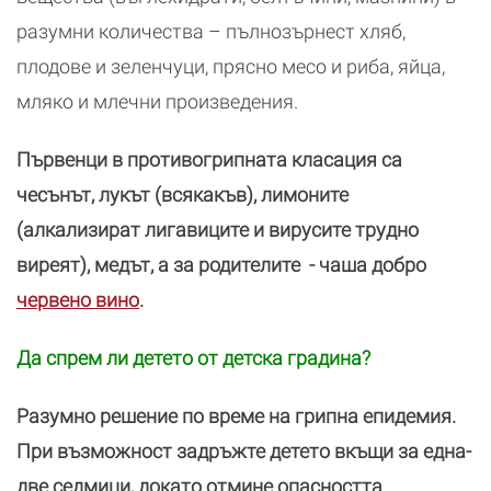
разумни количества – пълнозърнест хляб,
плодове и зеленчуци, прясно месо и риба, яйца,
мляко и млечни произведения.
Първенци в противогрипната класация са
чесънът, лукът (всякакъв), лимоните
(алкализират лигавиците и вирусите трудно
виреят), медът, а за родителите - чаша добро
червено вино
.
Да спрем ли детето от детска градина?
Разумно решение по време на грипна епидемия.
При възможност задръжте детето вкъщи за една-
две седмици, докато отмине опасността.