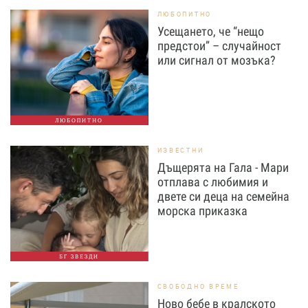
ЛЮБОПИТНО
Усещането, че “нещо
предстои” – случайност
или сигнал от мозъка?
ЛЮБОПИТНО
ИЗВЕСТНИ
Дъщерята на Гала - Мари
отплава с любимия и
двете си деца на семейна
морска приказка
БГ ЗВЕЗДИ
СВОБОДНО ВРЕМЕ
Ново бебе в кралското