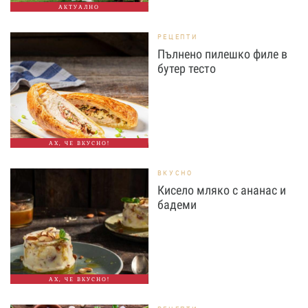
АКТУАЛНО
РЕЦЕПТИ
Пълнено пилешко филе в
бутер тесто
АХ, ЧЕ ВКУСНО!
ВКУСНО
Кисело мляко с ананас и
бадеми
АХ, ЧЕ ВКУСНО!