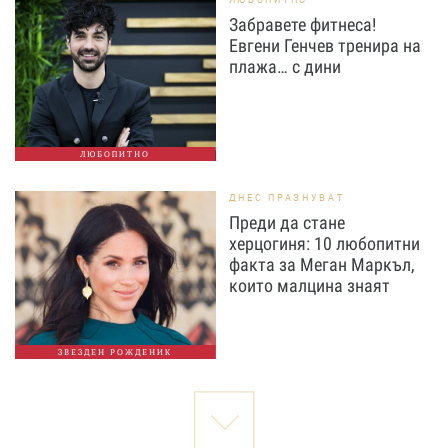
Забравете фитнеса!
Евгени Генчев тренира на
плажа… с дини
ЛЮБОПИТНО
ДНЕС ПРАЗНУВАТ
Преди да стане
херцогиня: 10 любопитни
факта за Меган Маркъл,
които малцина знаят
ЗВЕЗДЕН РОЖДЕНИК