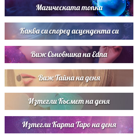
Магическата топка
Дъщерята на Тодор Батков вдигна сватба, Стоичков и
Братя Аргирови я изненадаха с песен
Каква си според асцендента си
Виж Съновника на Edna
Виж Тайна на деня
Изтегли Късмет на деня
Изтегли Карта Таро на деня