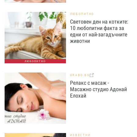
ЛЮБОПИТНО
Световен ден на котките:
10 любопитни факта за
едни от най-загадъчните
животни
ЛЮБОПИТНО
GRABO.BG
Релакс с масаж -
Масажно студио Адонай
Елохай
ИЗВЕСТНИ