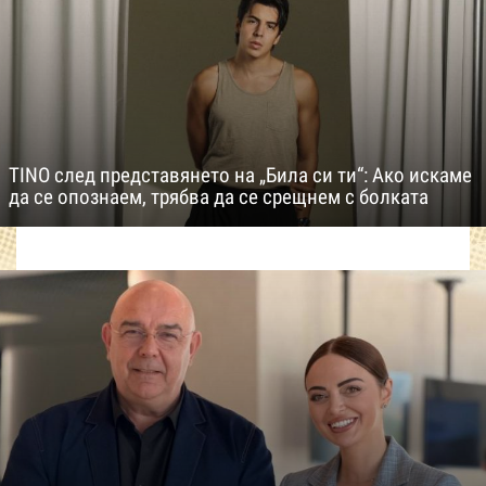
TINO след представянето на „Била си ти“: Ако искаме
да се опознаем, трябва да се срещнем с болката