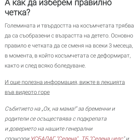
А как да изберем правилно
четка?
Големината и твърдостта на косъмчетата трябва
да са съобразени с възрастта на детето. Основно
правило е четката да се сменя на всеки 3 месеца,
в момента, в който косъмчетата се деформират,
както и след всяко боледуване.
И още полезна информация, вижте в лекцията
във видеото горе
Събитието на „Ох, на мама!“ за бременни и
родители се осъществява с подкрепата
и доверието на нашите генерални
спонсори
УСБАЛАГ "Селена"
,
ТБ "Селена целс
" и