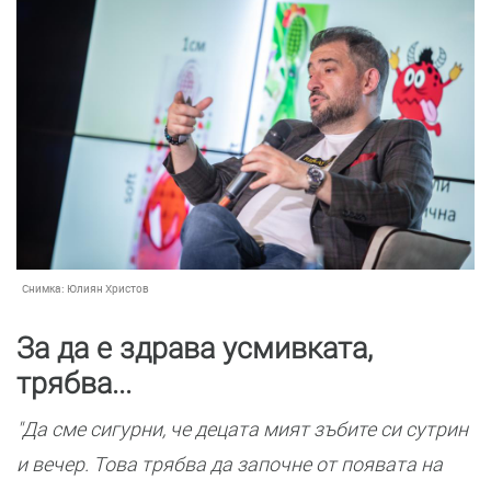
Снимка:
Юлиян Христов
За да е здрава усмивката,
трябва...
"Да сме сигурни, че децата мият зъбите си сутрин
и вечер. Това трябва да започне от появата на