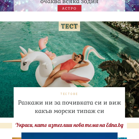
очаква всяка зодия
АСТРО
ТЕСТОВЕ
Разкажи ни за почивката си и виж
какъв морски типаж си
Украси, като изтеглиш нова тема на Edna.bg