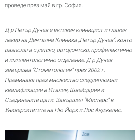
проведе през май в гр. София.
Д-р Петър Дучев e активен клиницист и главен
лекар на Дентална Клиника „Петър Дучев“, която
разполага с детско, ортодонтско, профилактично
и имплантологично отделение. Д-р Дучев
завършва “Стоматология” през 2002 г.
Преминава през множество следдипломни
квалификации в Италия, Швейцария и
Съединените щати. Завършил “Мастерс” в
Университетите на Ню-Йорк и Лос Анджелис.