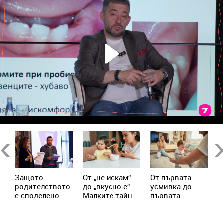
Previous
Ne
Защото
От „не искам“
От първата
П
родителството
до „вкусно е“:
усмивка до
м
е споделено
Малките тайни
първата
Т
пътуване: „Ох,
на спокойното
крачка: Как да
л
на мама!“ събра
захранване
подкрепим
т
на едно място
бебето в
в