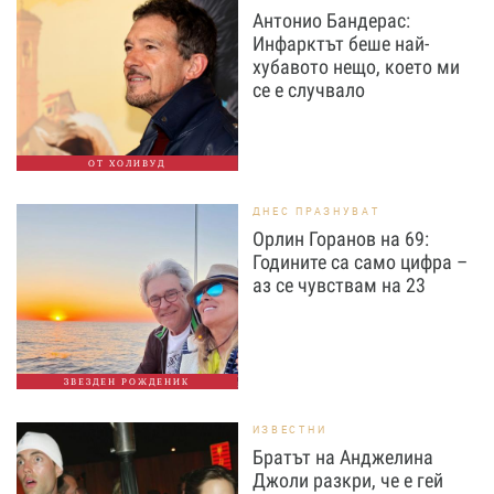
Антонио Бандерас:
Инфарктът беше най-
хубавото нещо, което ми
се е случвало
ОТ ХОЛИВУД
ДНЕС ПРАЗНУВАТ
Орлин Горанов на 69:
Годините са само цифра –
аз се чувствам на 23
ЗВЕЗДЕН РОЖДЕНИК
ИЗВЕСТНИ
Братът на Анджелина
Джоли разкри, че е гей