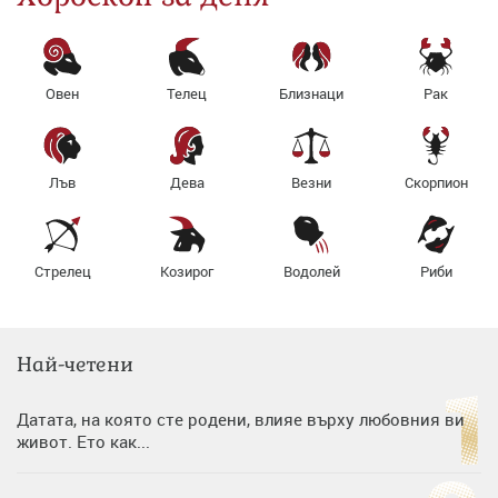
Овен
Телец
Близнаци
Рак
Лъв
Дева
Везни
Скорпион
Стрелец
Козирог
Водолей
Риби
Най-четени
Датата, на която сте родени, влияе върху любовния ви
живот. Ето как...