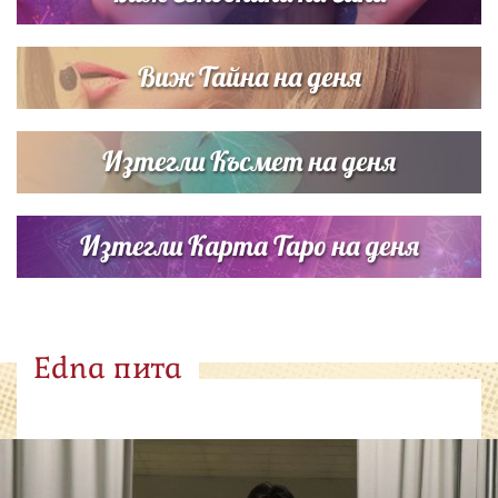
Виж Тайна на деня
Изтегли Късмет на деня
Изтегли Карта Таро на деня
Edna пита