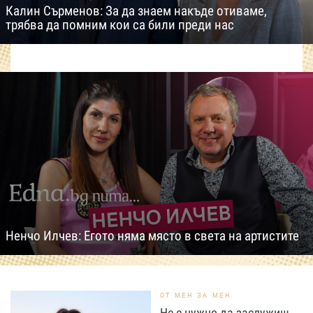
Калин Сърменов: За да знаем накъде отиваме,
трябва да помним кои са били преди нас
Ненчо Илчев: Егото няма място в света на артистите
ОТ МЕН ЗА МЕН
Не е нужно да заслужиш