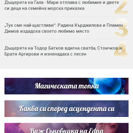
Дъщерята на Гала - Мари отплава с любимия и двете
си деца на семейна морска приказка
„Тук сме най-щастливи“: Радина Кърджилова и Пламен
Димов издадоха своето любимо място
Дъщерята на Тодор Батков вдигна сватба, Стоичков и
Братя Аргирови я изненадаха с песен
Дневен хороскоп за 6 август, четвъртък
Магическата топка
Списъкът е ясен: Джей Ло и Риана във ВИП гостите на
сватбата на Роналдо
Каква си според асцендента си
Виж Съновника на Edna