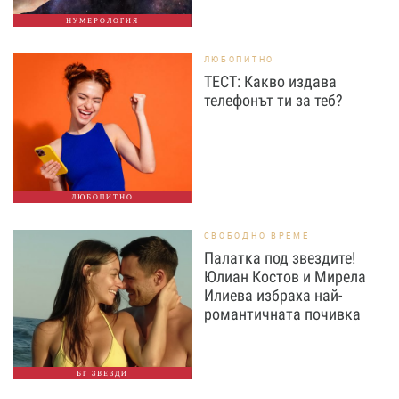
НУМЕРОЛОГИЯ
ЛЮБОПИТНО
ТЕСТ: Какво издава
телефонът ти за теб?
ЛЮБОПИТНО
СВОБОДНО ВРЕМЕ
Палатка под звездите!
Юлиан Костов и Мирела
Илиева избраха най-
романтичната почивка
БГ ЗВЕЗДИ