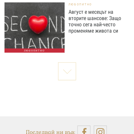
ЛЮБОПИТНО
Август е месецът на
вторите шансове: Защо
точно сега най-често
променяме живота си
ЛЮБОПИТНО
Последвай ни във: