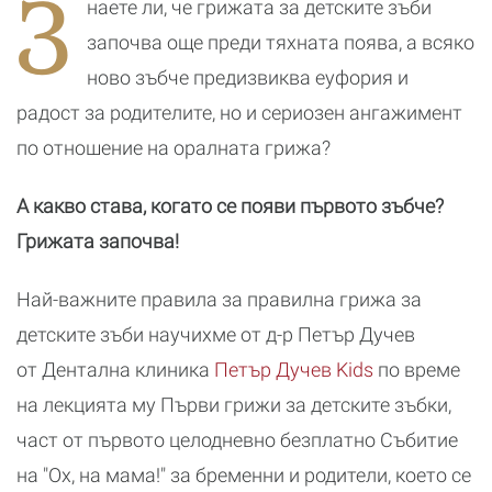
З
наете ли, че грижата за детските зъби
най-важните
магията на
отговори за
движението
започва още преди тяхната поява, а всяко
бременни,
майки и
ново зъбче предизвиква еуфория и
татковци в
радост за родителите, но и сериозен ангажимент
НДК
по отношение на оралната грижа?
А какво става, когато се появи първото зъбче?
Грижата започва!
Най-важните правила за правилна грижа за
детските зъби научихме от д-р Петър Дучев
от Дентална клиника
Петър Дучев Kids
по време
на лекцията му Първи грижи за детските зъбки,
част от първото целодневно безплатно Събитие
на "Ох, на мама!" за бременни и родители, което се