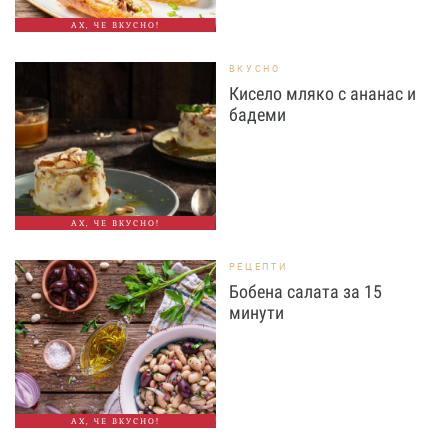
АХ, ЧЕ ВКУСНО!
ВКУСНО
Кисело мляко с ананас и
бадеми
АХ, ЧЕ ВКУСНО!
РЕЦЕПТИ
Бобена салата за 15
минути
АХ, ЧЕ ВКУСНО!