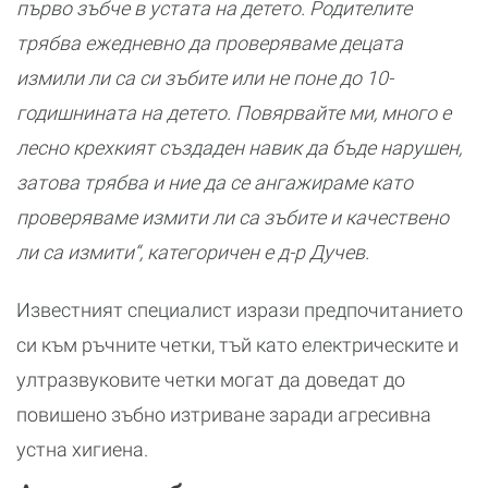
първо зъбче в устата на детето. Родителите
трябва ежедневно да проверяваме децата
измили ли са си зъбите или не поне до 10-
годишнината на детето. Повярвайте ми, много е
лесно крехкият създаден навик да бъде нарушен,
затова трябва и ние да се ангажираме като
проверяваме измити ли са зъбите и качествено
ли са измити“, категоричен е д-р Дучев.
Известният специалист изрази предпочитанието
си към ръчните четки, тъй като електрическите и
ултразвуковите четки могат да доведат до
повишено зъбно изтриване заради агресивна
устна хигиена.