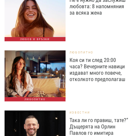
любовта: 8 напомняния
за всяка жена
ЛЮБОВ И ВРЪЗКИ
ЛЮБОПИТНО
Коя си ти след 20:00
часа? Вечерните навици
издават много повече,
отколкото предполагаш
ЛЮБОПИТНО
ИЗВЕСТНИ
Така ли го правиш, тате?“
Дъщерята на Орлин
Павлов го имитира