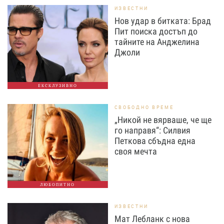
ИЗВЕСТНИ
Нов удар в битката: Брад
Пит поиска достъп до
тайните на Анджелина
Джоли
ЕКСКЛУЗИВНО
СВОБОДНО ВРЕМЕ
„Никой не вярваше, че ще
го направя“: Силвия
Петкова сбъдна една
своя мечта
ЛЮБОПИТНО
ИЗВЕСТНИ
Мат Лебланк с нова