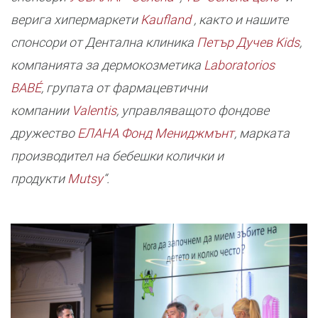
верига хипермаркети
Kaufland
, както и нашите
спонсори от Дентална клиника
Петър Дучев Kids
,
компанията за дермокозметика
Laboratorios
BABÉ
, групата от фармацевтични
компании
Valentis
, управляващото фондове
дружество
ЕЛАНА Фонд Мениджмънт
, марката
производител на бебешки колички и
продукти
Mutsy
“.