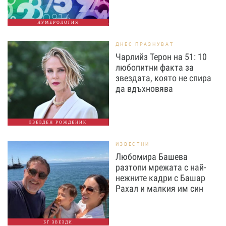
НУМЕРОЛОГИЯ
ДНЕС ПРАЗНУВАТ
Чарлийз Терон на 51: 10
любопитни факта за
звездата, която не спира
да вдъхновява
ЗВЕЗДЕН РОЖДЕНИК
ИЗВЕСТНИ
Любомира Башева
разтопи мрежата с най-
нежните кадри с Башар
Рахал и малкия им син
БГ ЗВЕЗДИ