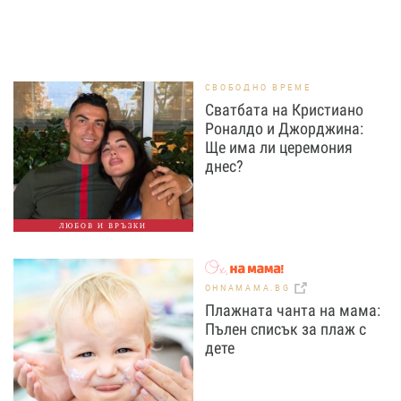
СВОБОДНО ВРЕМЕ
Сватбата на Кристиано
Роналдо и Джорджина:
Ще има ли церемония
днес?
ЛЮБОВ И ВРЪЗКИ
OHNAMAMA.BG
Плажната чанта на мама:
Пълен списък за плаж с
дете