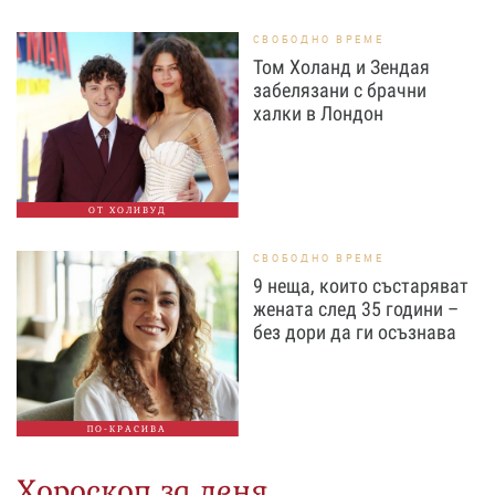
СВОБОДНО ВРЕМЕ
Том Холанд и Зендая
забелязани с брачни
халки в Лондон
ОТ ХОЛИВУД
СВОБОДНО ВРЕМЕ
9 неща, които състаряват
жената след 35 години –
без дори да ги осъзнава
ПО-КРАСИВА
Хороскоп за деня