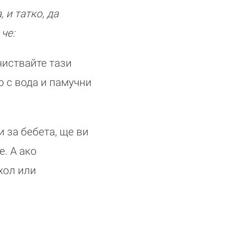
 и татко, да
че:
чиствайте тази
о с вода и памучни
 за бебета, ще ви
. А ако
хол или