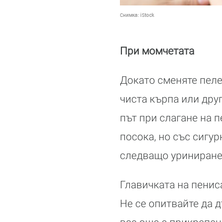
Снимка:
iStock
При момчетата
Докато сменяте пеле
чиста кърпа или дру
път при слагане на 
посока, но със сигур
следващо уриниране 
Главичката на пенис
Не се опитвайте да д