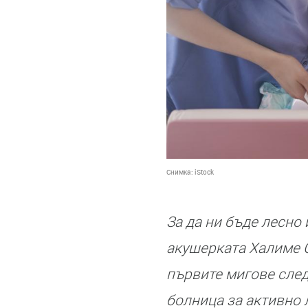
Снимка:
iStock
За да ни бъде лесно 
акушерката Халиме С
първите мигове сле
болница за активно 