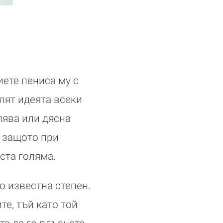
иете пениса му с
лят идеята всеки
лява или дясна
, защото при
ста голяма.
о известна степен.
те, тъй като той