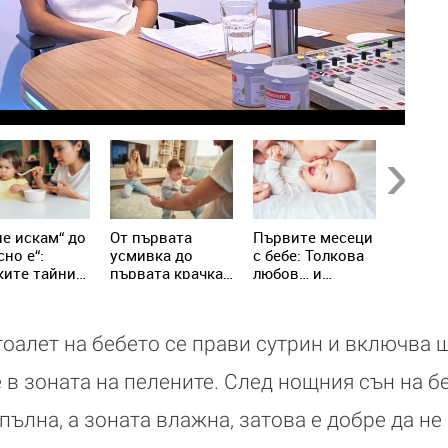
Next
не искам“ до
От първата
Първите месеци
Тя е ма
сно е“:
усмивка до
с бебе: Толкова
деца и
ките тайни
първата крачка:
любов… и
феноме
спокойното
Как да
толкова
Емилия
ранване
подкрепим
въпроси
бебето в
тоалет на бебето се прави сутрин и включва 
магията на
движението
 в зоната на пелените. След нощния сън на 
 пълна, а зоната влажна, затова е добре да н