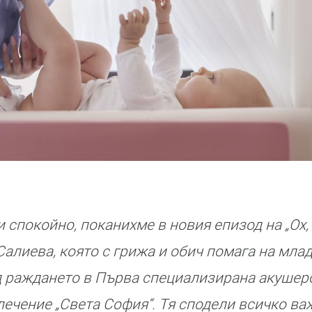
и спокойно, поканихме в новия епизод на „Ох,
алиева, която с грижа и обич помага на млад
д раждането в Първа специализирана акушер
лечение „Света София“. Тя сподели всичко в