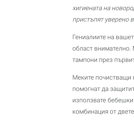
хигиената на новород
пристъпят уверено в
Гениалиите на вашет
област внимателно. 
тампони през първит
Меките почистващи п
помогнат да защитит
използвате бебешки к
комбинация от двете