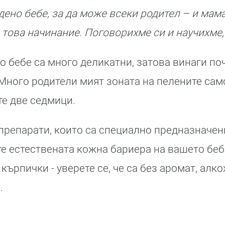
ено бебе, за да може всеки родител – и мама,
 това начинание. Поговорихме си и научихме, 
о бебе са много деликатни, затова винаги по
Много родители мият зоната на пелените сам
е две седмици.
репарати, които са специално предназначени
е естествената кожна бариера на вашето бебе
ърпички - уверете се, че са без аромат, алко
.