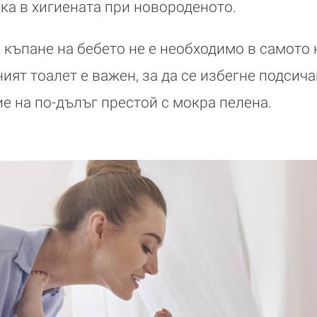
ка в хигиената при новороденото.
 къпане на бебето не е необходимо в самото 
ният тоалет е важен, за да се избегне подсич
ие на по-дълъг престой с мокра пелена.