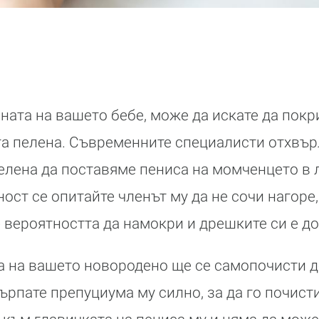
ната на вашето бебе, може да искате да покр
га пелена. Съвременните специалисти отхвър
пелена да поставяме пениса на момченцето в 
ност се опитайте членът му да не сочи нагоре
вероятността да намокри и дрешките си е до
а на вашето новородено ще се самопочисти д
ърпате препуциума му силно, за да го почисти