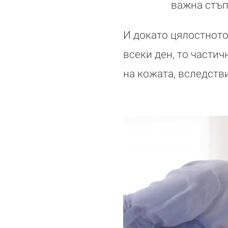
важна стъп
И докато цялостното
всеки ден, то частич
на кожата, вследств