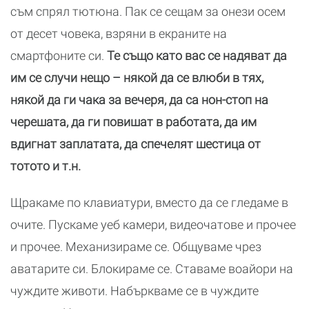
съм спрял тютюна. Пак се сещам за онези осем
от десет човека, взряни в екраните на
смартфоните си.
Те също като вас се надяват да
им се случи нещо – някой да се влюби в тях,
някой да ги чака за вечеря, да са нон-стоп на
черешата, да ги повишат в работата, да им
вдигнат заплатата, да спечелят шестица от
тотото и т.н.
Щракаме по клавиатури, вместо да се гледаме в
очите. Пускаме уеб камери, видеочатове и прочее
и прочее. Механизираме се. Общуваме чрез
аватарите си. Блокираме се. Ставаме воайори на
чуждите животи. Набъркваме се в чуждите