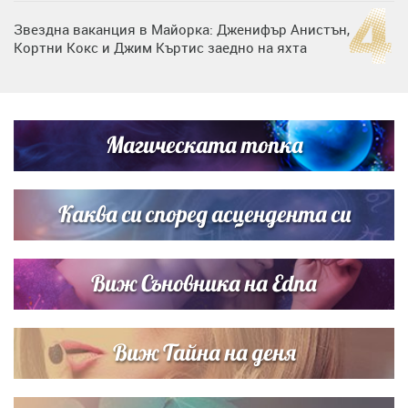
Звездна ваканция в Майорка: Дженифър Анистън,
Кортни Кокс и Джим Къртис заедно на яхта
Дъщерята на Тодор Батков вдигна сватба, Стоичков и
Братя Аргирови я изненадаха с песен
Магическата топка
Списъкът е ясен: Джей Ло и Риана във ВИП гостите на
сватбата на Роналдо
Каква си според асцендента си
Виж Съновника на Edna
Виж Тайна на деня