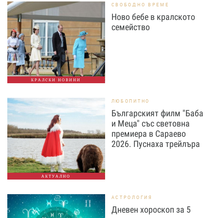
СВОБОДНО ВРЕМЕ
Ново бебе в кралското
семейство
КРАЛСКИ НОВИНИ
ЛЮБОПИТНО
Българският филм "Баба
и Меца" със световна
премиера в Сараево
2026. Пуснаха трейлъра
АКТУАЛНО
АСТРОЛОГИЯ
Дневен хороскоп за 5