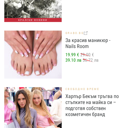
КРАЛСКИ НОВИНИ
GRABO.BG
За красив маникюр -
Nails Room
19.99 €
29.00 €
39.10 лв
56.72 лв
СВОБОДНО ВРЕМЕ
Харпър Бекъм тръгва по
стъпките на майка си –
подготвя собствен
козметичен бранд