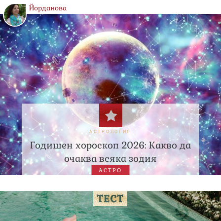
Йорданова
АСТРОЛОГИЯ
Годишен хороскоп 2026: Какво да
очаква всяка зодия
АСТРО