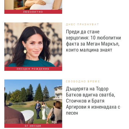
ЛЮБОПИТНО
ДНЕС ПРАЗНУВАТ
Преди да стане
херцогиня: 10 любопитни
факта за Меган Маркъл,
които малцина знаят
ЗВЕЗДЕН РОЖДЕНИК
СВОБОДНО ВРЕМЕ
Дъщерята на Тодор
Батков вдигна сватба,
Стоичков и Братя
Аргирови я изненадаха с
песен
БГ ЗВЕЗДИ