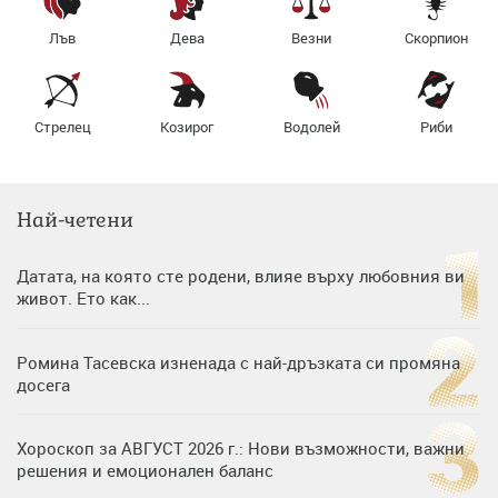
Лъв
Дева
Везни
Скорпион
Стрелец
Козирог
Водолей
Риби
Най-четени
Датата, на която сте родени, влияе върху любовния ви
живот. Ето как...
Ромина Тасевска изненада с най-дръзката си промяна
досега
Хороскоп за АВГУСТ 2026 г.: Нови възможности, важни
решения и емоционален баланс