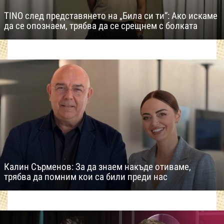
TINO след представянето на „Била си ти“: Ако искаме
да се опознаем, трябва да се срещнем с болката
Калин Сърменов: За да знаем накъде отиваме,
трябва да помним кои са били преди нас