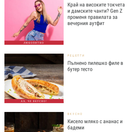
Край на високите токчета
и дамските чанти? Gen Z
променя правилата за
вечерния аутфит
ЛЮБОПИТНО
РЕЦЕПТИ
Пълнено пилешко филе в
бутер тесто
АХ, ЧЕ ВКУСНО!
ВКУСНО
Кисело мляко с ананас и
бадеми