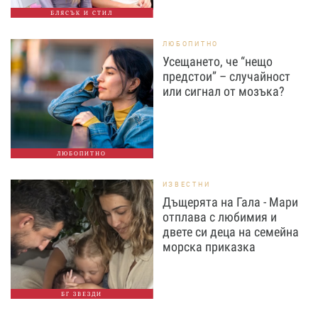
БЛЯСЪК И СТИЛ
ЛЮБОПИТНО
Усещането, че “нещо
предстои” – случайност
или сигнал от мозъка?
ЛЮБОПИТНО
ИЗВЕСТНИ
Дъщерята на Гала - Мари
отплава с любимия и
двете си деца на семейна
морска приказка
БГ ЗВЕЗДИ