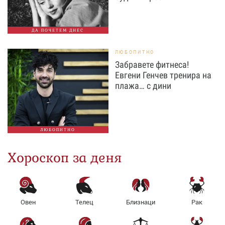
ДА ПОЧЕТЕМ ДНЕС
ЛЮБОПИТНО
Забравете фитнеса!
Евгени Генчев тренира на
плажа… с дини
ЛЮБОПИТНО
Хороскоп за деня
Овен
Телец
Близнаци
Рак