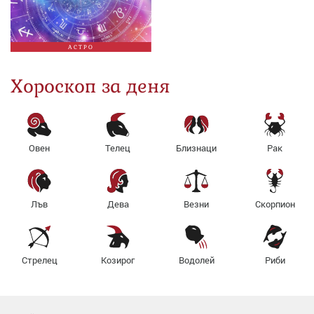
АСТРО
Хороскоп за деня
Овен
Телец
Близнаци
Рак
Лъв
Дева
Везни
Скорпион
Стрелец
Козирог
Водолей
Риби