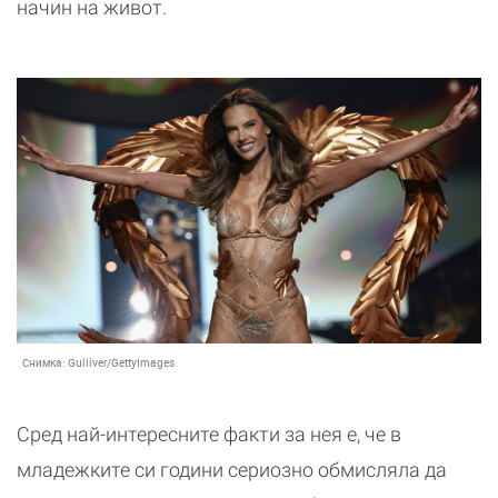
начин на живот.
Снимка:
Gulliver/GettyImages
Сред най-интересните факти за нея е, че в
младежките си години сериозно обмисляла да