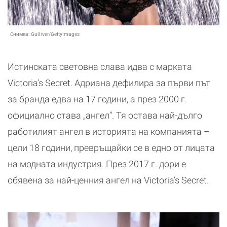
Снимка:
Gulliver/GettyImages
Истинската световна слава идва с марката
Victoria’s Secret. Адриана дефилира за първи път
за бранда едва на 17 години, а през 2000 г.
официално става „ангел“. Тя остава най-дълго
работилият ангел в историята на компанията –
цели 18 години, превръщайки се в едно от лицата
на модната индустрия. През 2017 г. дори е
обявена за най-ценния ангел на Victoria’s Secret.