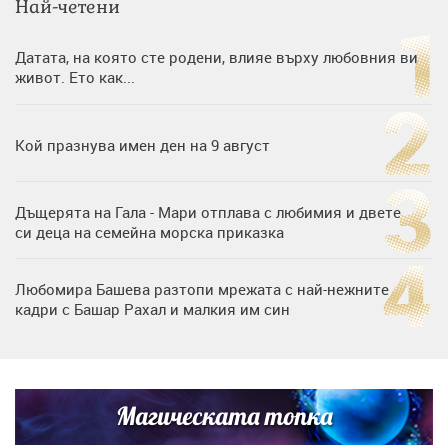
Най-четени
Датата, на която сте родени, влияе върху любовния ви
живот. Ето как...
Кой празнува имен ден на 9 август
Дъщерята на Гала - Мари отплава с любимия и двете
си деца на семейна морска приказка
Любомира Башева разтопи мрежата с най-нежните
кадри с Башар Рахал и малкия им син
„Тук сме най-щастливи“: Радина Кърджилова и Пламен
Димов издадоха своето любимо място
Магическата топка
Дъщерята на Тодор Батков вдигна сватба, Стоичков и