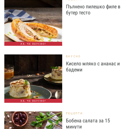
Пълнено пилешко филе в
бутер тесто
АХ, ЧЕ ВКУСНО!
ВКУСНО
Кисело мляко с ананас и
бадеми
АХ, ЧЕ ВКУСНО!
РЕЦЕПТИ
Бобена салата за 15
минути