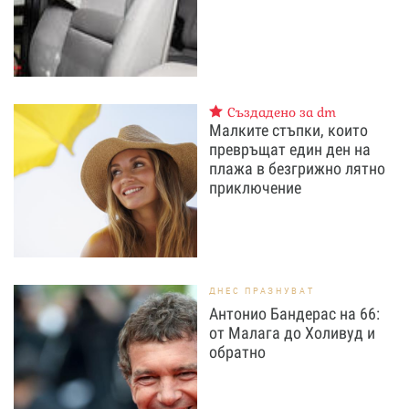
Създадено за dm
Малките стъпки, които
превръщат един ден на
плажа в безгрижно лятно
приключение
ДНЕС ПРАЗНУВАТ
Антонио Бандерас на 66:
от Малага до Холивуд и
обратно