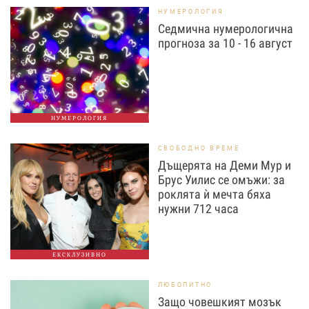
НУМЕРОЛОГИЯ
Седмична нумерологична
прогноза за 10 - 16 август
НУМЕРОЛОГИЯ
СВОБОДНО ВРЕМЕ
Дъщерята на Деми Мур и
Брус Уилис се омъжи: за
роклята ѝ мечта бяха
нужни 712 часа
ЕКСКЛУЗИВНО
ЛЮБОПИТНО
Защо човешкият мозък