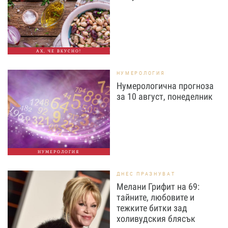
АХ, ЧЕ ВКУСНО!
НУМЕРОЛОГИЯ
Нумерологична прогноза
за 10 август, понеделник
НУМЕРОЛОГИЯ
ДНЕС ПРАЗНУВАТ
Мелани Грифит на 69:
тайните, любовите и
тежките битки зад
холивудския блясък