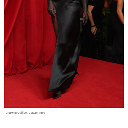
Снимка:
Gulliver/GettyImages