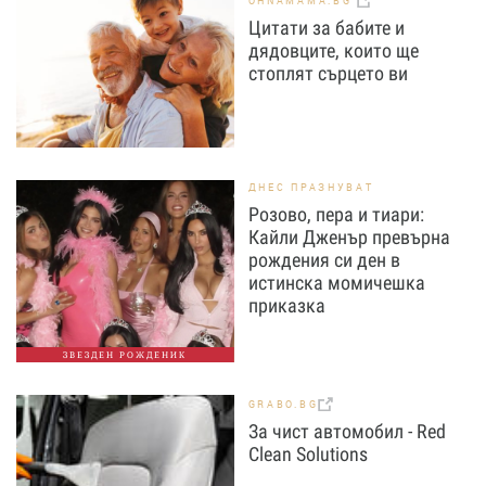
OHNAMAMA.BG
Цитати за бабите и
дядовците, които ще
стоплят сърцето ви
ДНЕС ПРАЗНУВАТ
Розово, пера и тиари:
Кайли Дженър превърна
рождения си ден в
истинска момичешка
приказка
ЗВЕЗДЕН РОЖДЕНИК
GRABO.BG
За чист автомобил - Red
Clean Solutions