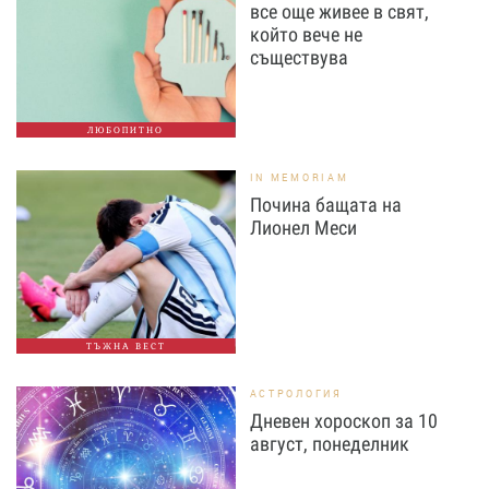
все още живее в свят,
който вече не
съществува
ЛЮБОПИТНО
IN MEMORIAM
Почина бащата на
Лионел Меси
ТЪЖНА ВЕСТ
АСТРОЛОГИЯ
Дневен хороскоп за 10
август, понеделник