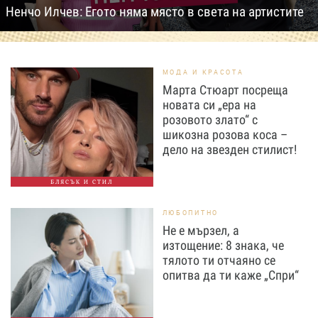
Ненчо Илчев: Егото няма място в света на артистите
МОДА И КРАСОТА
Марта Стюарт посреща
новата си „ера на
розовото злато“ с
шикозна розова коса –
дело на звезден стилист!
БЛЯСЪК И СТИЛ
ЛЮБОПИТНО
Не е мързел, а
изтощение: 8 знака, че
тялото ти отчаяно се
опитва да ти каже „Спри“