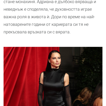
стане монахиня. Адриана е дълбоко вярваща и
неведнъж е споделяла, че духовността играе
важна роля в живота ѝ. Дори по време на най-
натоварените години от кариерата си тя не
прекъсвала връзката си с вярата.