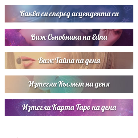
Братя Аргирови я изненадаха с песен
Каква си според асцендента си
Виж Съновника на Edna
Виж Тайна на деня
Изтегли Късмет на деня
Изтегли Карта Таро на деня