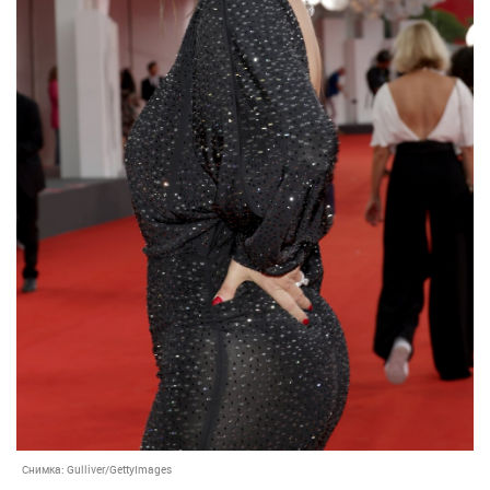
Снимка:
Gulliver/GettyImages