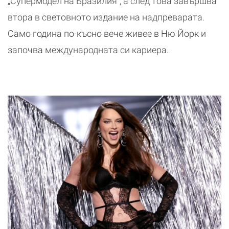
„Супермодел на Бразилия“, а след това завършва
втора в световното издание на надпреварата.
Само година по-късно вече живее в Ню Йорк и
започва международната си кариера.