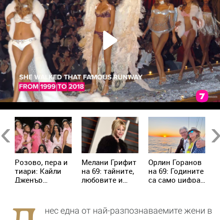
Previous
Ne
н
Розово, пера и
Мелани Грифит
Орлин Горанов
Ч
тиари: Кайли
на 69: тайните,
на 69: Годините
н
с
Дженър
любовите и
са само цифра
л
превърна
тежките битки
– аз се
ф
рождения си
зад
чувствам на 23
з
ден в истинска
холивудския
н
нес една от най-разпознаваемите жени в
момичешка
блясък
в