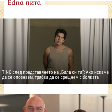
Edna пита
TINO след представянето на „Била си ти“: Ако искаме
да се опознаем, трябва да се срещнем с болката