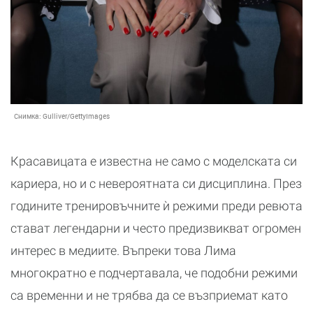
Снимка:
Gulliver/GettyImages
Красавицата е известна не само с моделската си
кариера, но и с невероятната си дисциплина. През
годините тренировъчните ѝ режими преди ревюта
стават легендарни и често предизвикват огромен
интерес в медиите. Въпреки това Лима
многократно е подчертавала, че подобни режими
са временни и не трябва да се възприемат като