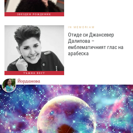
ЗВЕЗДЕН РОЖДЕНИК
IN MEMORIAM
Отиде си Джансевер
Далипова –
емблематичният глас на
арабеска
ТЪЖНА ВЕСТ
Йорданова