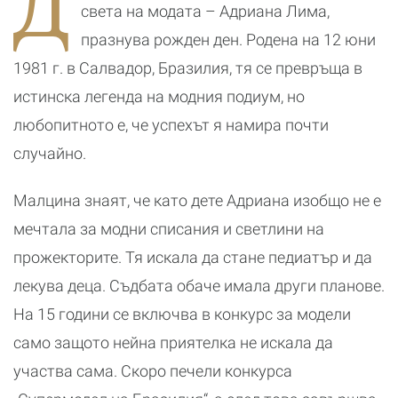
Д
приказка
света на модата – Адриана Лима,
празнува рожден ден. Родена на 12 юни
1981 г. в Салвадор, Бразилия, тя се превръща в
истинска легенда на модния подиум, но
любопитното е, че успехът я намира почти
случайно.
Малцина знаят, че като дете Адриана изобщо не е
мечтала за модни списания и светлини на
прожекторите. Тя искала да стане педиатър и да
лекува деца. Съдбата обаче имала други планове.
На 15 години се включва в конкурс за модели
само защото нейна приятелка не искала да
участва сама. Скоро печели конкурса