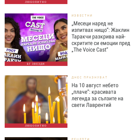
ЛЮБОПИТНО
ИЗВЕСТНИ
„Месеци наред не
изпитвах нищо“: Жаклин
Таракчи разкрива най-
скритите си емоции пред
„The Voice Cast“
БГ ЗВЕЗДИ
ДНЕС ПРАЗНУВАТ
На 10 август небето
„плаче“: красивата
легенда за сълзите на
свети Лаврентий
ЛЮБОПИТНО
РЕЦЕПТИ