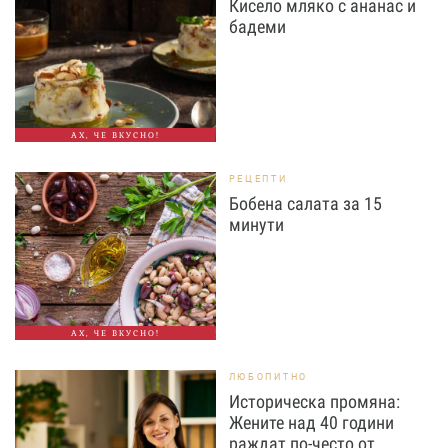
Кисело мляко с ананас и
бадеми
АХ, ЧЕ ВКУСНО!
РЕЦЕПТИ
Бобена салата за 15
минути
АХ, ЧЕ ВКУСНО!
ЛЮБОПИТНО
Историческа промяна:
Жените над 40 години
раждат по-често от