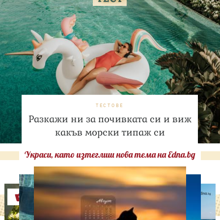
ТЕСТОВЕ
Разкажи ни за почивката си и виж
какъв морски типаж си
Украси, като изтеглиш нова тема на Edna.bg
Оферти