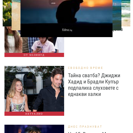
СВОБОДНО ВРЕМЕ
Дженифър Лопес събира
спомени с близнаците си
преди да напуснат дома
ОТ ХОЛИВУД
СВОБОДНО ВРЕМЕ
Тайна сватба? Джиджи
Хадид и Брадли Купър
подпалиха слуховете с
еднакви халки
АКТУАЛНО
ДНЕС ПРАЗНУВАТ