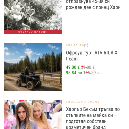
отпразнува 45-ия си
рожден ден с принц Хари
КРАЛСКИ НОВИНИ
GRABO.BG
Офроуд тур - ATV RILA X-
tream
49.00 €
59.00 €
95.84 лв
115.39 лв
СВОБОДНО ВРЕМЕ
Харпър Бекъм тръгва по
стъпките на майка си –
подготвя собствен
козметичен бранд