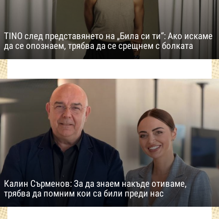
TINO след представянето на „Била си ти“: Ако искаме
да се опознаем, трябва да се срещнем с болката
Калин Сърменов: За да знаем накъде отиваме,
трябва да помним кои са били преди нас