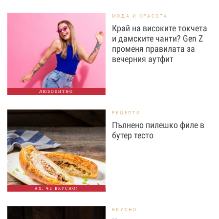
МОДА И КРАСОТА
Край на високите токчета
и дамските чанти? Gen Z
променя правилата за
вечерния аутфит
ЛЮБОПИТНО
РЕЦЕПТИ
Пълнено пилешко филе в
бутер тесто
АХ, ЧЕ ВКУСНО!
ВКУСНО