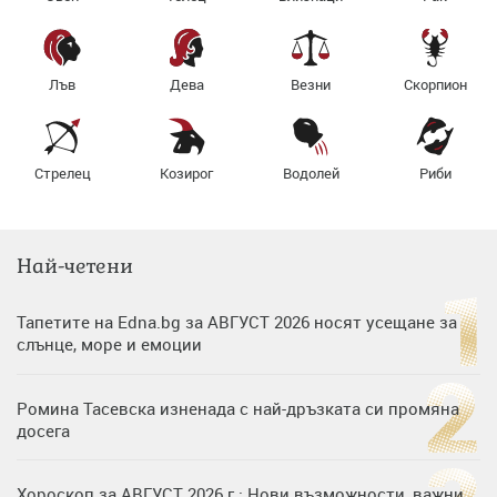
Лъв
Дева
Везни
Скорпион
Стрелец
Козирог
Водолей
Риби
Най-четени
Тапетите на Edna.bg за АВГУСТ 2026 носят усещане за
слънце, море и емоции
Ромина Тасевска изненада с най-дръзката си промяна
досега
Хороскоп за АВГУСТ 2026 г.: Нови възможности, важни