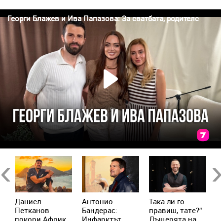
Previous
Ne
Даниел
Антонио
Така ли го
Л
Петканов
Бандерас:
правиш, тате?“
Б
покори Африка:
Инфарктът
Дъщерята на
р