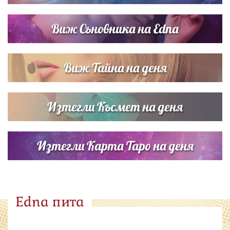
Виж Съновника на Edna
Виж Тайна на деня
Изтегли Късмет на деня
Изтегли Карта Таро на деня
Edna пита