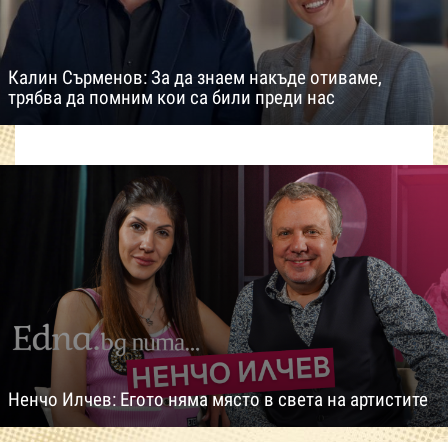
Калин Сърменов: За да знаем накъде отиваме,
трябва да помним кои са били преди нас
Ненчо Илчев: Егото няма място в света на артистите