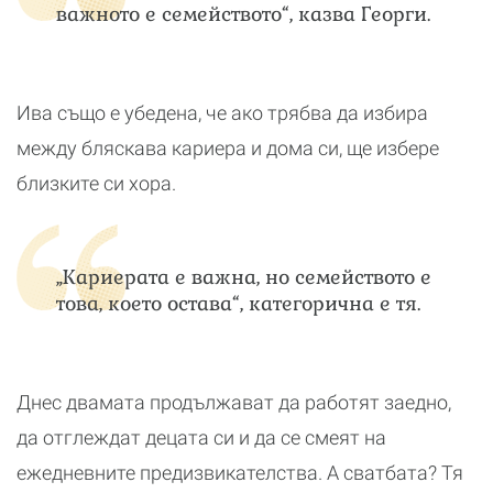
важното е семейството“, казва Георги.
Ива също е убедена, че ако трябва да избира
между бляскава кариера и дома си, ще избере
близките си хора.
„Кариерата е важна, но семейството е
това, което остава“, категорична е тя.
Днес двамата продължават да работят заедно,
да отглеждат децата си и да се смеят на
ежедневните предизвикателства. А сватбата? Тя