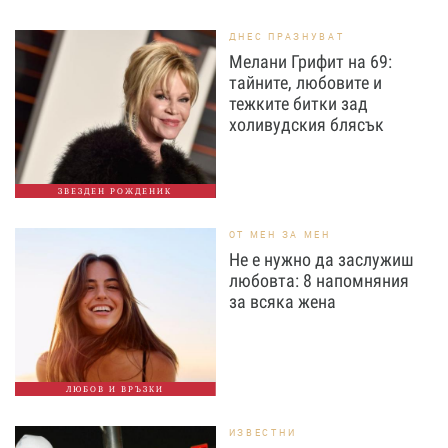
ДНЕС ПРАЗНУВАТ
Мелани Грифит на 69:
тайните, любовите и
тежките битки зад
холивудския блясък
ЗВЕЗДЕН РОЖДЕНИК
ОТ МЕН ЗА МЕН
Не е нужно да заслужиш
любовта: 8 напомняния
за всяка жена
ЛЮБОВ И ВРЪЗКИ
ИЗВЕСТНИ