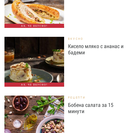
АХ, ЧЕ ВКУСНО!
ВКУСНО
Кисело мляко с ананас и
бадеми
АХ, ЧЕ ВКУСНО!
РЕЦЕПТИ
Бобена салата за 15
минути