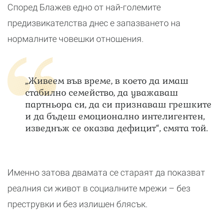
Според Блажев едно от най-големите
предизвикателства днес е запазването на
нормалните човешки отношения.
„Живеем във време, в което да имаш
стабилно семейство, да уважаваш
партньора си, да си признаваш грешките
и да бъдеш емоционално интелигентен,
изведнъж се оказва дефицит“, смята той.
Именно затова двамата се стараят да показват
реалния си живот в социалните мрежи – без
преструвки и без излишен блясък.