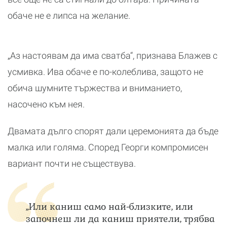
обаче не е липса на желание.
„Аз настоявам да има сватба“, признава Блажев с
усмивка. Ива обаче е по-колеблива, защото не
обича шумните тържества и вниманието,
насочено към нея.
Двамата дълго спорят дали церемонията да бъде
малка или голяма. Според Георги компромисен
вариант почти не съществува.
„Или каниш само най-близките, или
започнеш ли да каниш приятели, трябва