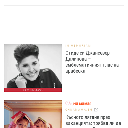
IN MEMORIAM
Отиде си Джансевер
Далипова –
емблематичният глас на
арабеска
ТЪЖНА ВЕСТ
OHNAMAMA.BG
Късното лягане през
ваканцията: трябва ли да