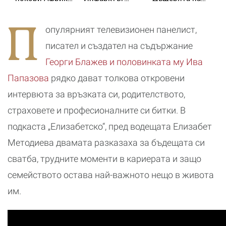
пингвини,
беше най-
Орлин Павлов
м
акули и
хубавото нещо,
го имитира
н
П
незабравими
което ми се е
с
опулярният телевизионен панелист,
гледки от
случвало
и
Кейптаун
с
писател и създател на съдържание
Георги Блажев и половинката му Ива
Папазова
рядко дават толкова откровени
интервюта за връзката си, родителството,
страховете и професионалните си битки. В
подкаста „Елизабетско“, пред водещата Елизабет
Методиева двамата разказаха за бъдещата си
сватба, трудните моменти в кариерата и защо
семейството остава най-важното нещо в живота
им.