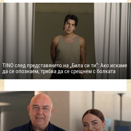
TINO след представянето на „Била си ти“: Ако искаме
да се опознаем, трябва да се срещнем с болката