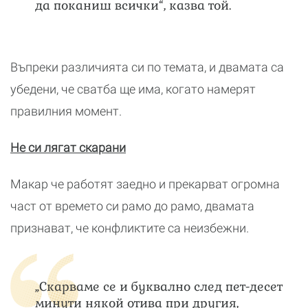
да поканиш всички“, казва той.
Въпреки различията си по темата, и двамата са
убедени, че сватба ще има, когато намерят
правилния момент.
Не си лягат скарани
Макар че работят заедно и прекарват огромна
част от времето си рамо до рамо, двамата
признават, че конфликтите са неизбежни.
„Скарваме се и буквално след пет-десет
минути някой отива при другия,