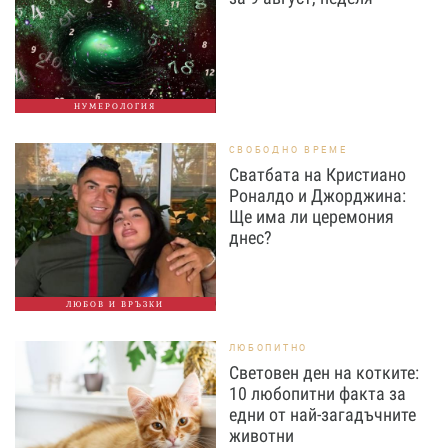
НУМЕРОЛОГИЯ
СВОБОДНО ВРЕМЕ
Сватбата на Кристиано
Роналдо и Джорджина:
Ще има ли церемония
днес?
ЛЮБОВ И ВРЪЗКИ
ЛЮБОПИТНО
Световен ден на котките:
10 любопитни факта за
едни от най-загадъчните
животни