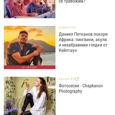
се тревожим?
ИЗВЕСТНИ
Даниел Петканов покори
Африка: пингвини, акули
и незабравими гледки от
Кейптаун
БГ ЗВЕЗДИ
GRABO.BG
Фотосесия - Chapkanov
Photography