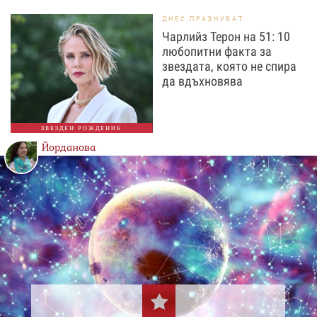
ДНЕС ПРАЗНУВАТ
Чарлийз Терон на 51: 10
любопитни факта за
звездата, която не спира
да вдъхновява
ЗВЕЗДЕН РОЖДЕНИК
Йорданова