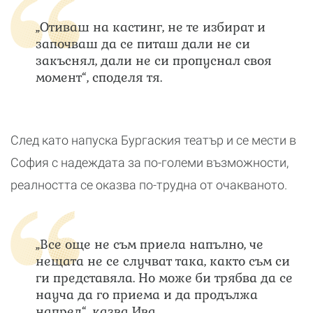
„Отиваш на кастинг, не те избират и
започваш да се питаш дали не си
закъснял, дали не си пропуснал своя
момент“, споделя тя.
След като напуска Бургаския театър и се мести в
София с надеждата за по-големи възможности,
реалността се оказва по-трудна от очакваното.
„Все още не съм приела напълно, че
нещата не се случват така, както съм си
ги представяла. Но може би трябва да се
науча да го приема и да продължа
напред“, казва Ива.