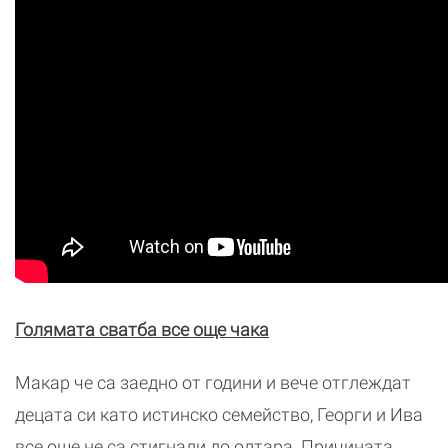
Голямата сватба все още чака
Макар че са заедно от години и вече отглеждат
децата си като истинско семейство, Георги и Ива
все още не са стигнали до олтара. Причината