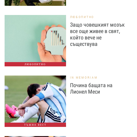
ЛЮБОПИТНО
Защо човешкият мозък
все още живее в свят,
който вече не
съществува
ЛЮБОПИТНО
IN MEMORIAM
Почина бащата на
Лионел Меси
ТЪЖНА ВЕСТ