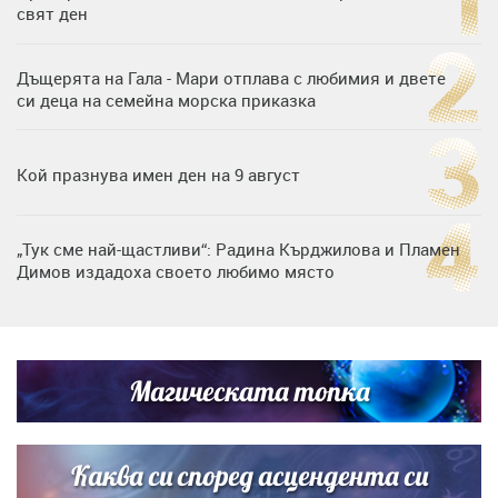
свят ден
Дъщерята на Гала - Мари отплава с любимия и двете
си деца на семейна морска приказка
Кой празнува имен ден на 9 август
„Тук сме най-щастливи“: Радина Кърджилова и Пламен
Димов издадоха своето любимо място
Дъщерята на Тодор Батков вдигна сватба, Стоичков и
Братя Аргирови я изненадаха с песен
Магическата топка
Дневен хороскоп за 6 август, четвъртък
Каква си според асцендента си