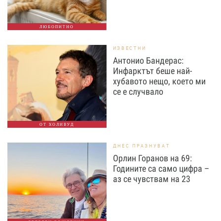
ЛЮБОПИТНО
ИЗВЕСТНИ
Антонио Бандерас:
Инфарктът беше най-
хубавото нещо, което ми
се е случвало
ОТ ХОЛИВУД
ДНЕС ПРАЗНУВАТ
Орлин Горанов на 69:
Годините са само цифра –
аз се чувствам на 23