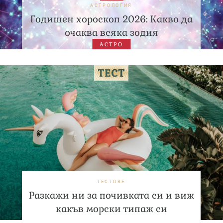
АСТРОЛОГИЯ
Годишен хороскоп 2026: Какво да
очаква всяка зодия
АСТРО
ТЕСТОВЕ
Разкажи ни за почивката си и виж
какъв морски типаж си