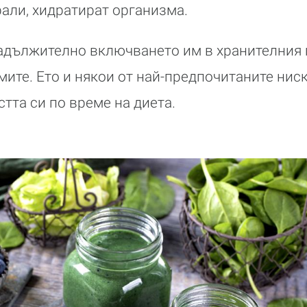
али, хидратират организма.
адължително включването им в хранителния п
ите. Ето и някои от най-предпочитаните нис
тта си по време на диета.