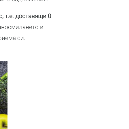
, т.е. доставящи 0
раносмилането и
риема си.