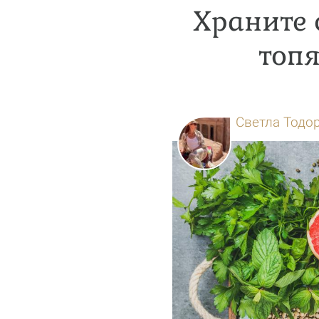
Храните 
топ
Светла Тодо