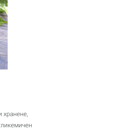
 хранене,
 гликемичен