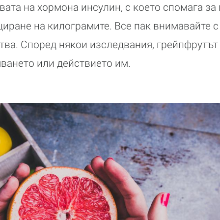
вата на хормона инсулин, с което спомага за
циране на килограмите. Все пак внимавайте 
тва. Според някои изследвания, грейпфрутът
ването или действието им.