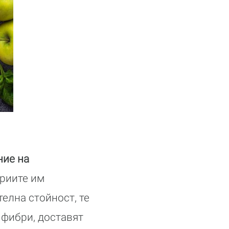
ние на
риите им
телна стойност, те
 фибри, доставят