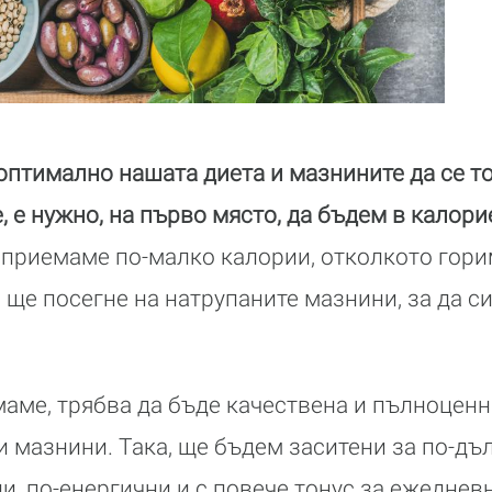
 оптимално нашата диета и мазнините да се т
, е нужно, на първо място, да бъдем в калор
 приемаме по-малко калории, отколкото гори
о ще посегне на натрупаните мазнини, за да с
маме, трябва да бъде качествена и пълноценна
 мазнини. Така, ще бъдем заситени за по-дъ
и, по-енергични и с повече тонус за ежеднев