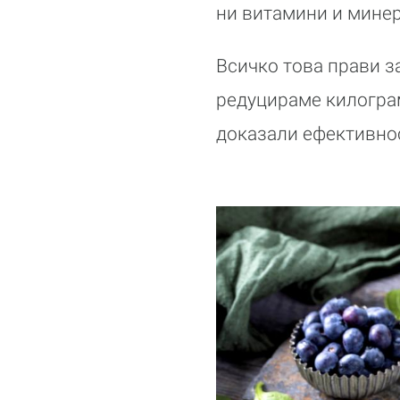
ни витамини и минер
Всичко това прави з
редуцираме килограм
доказали ефективнос