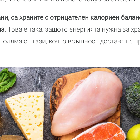
ани, са храните с отрицателен калориен баланс
ма.
Това е така, защото енергията нужна за х
-голяма от тази, която всъщност доставят с п