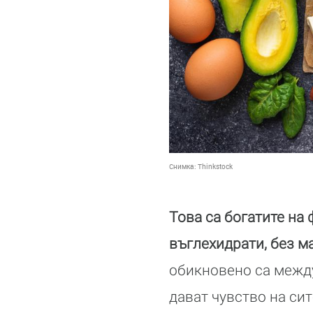
Снимка:
Thinkstock
Това са богатите на
въглехидрати, без м
обикновено са между 
дават чувство на си