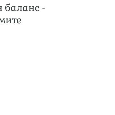
 баланс -
мите