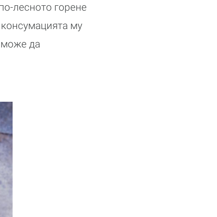
 по-лесното горене
с консумацията му
 може да