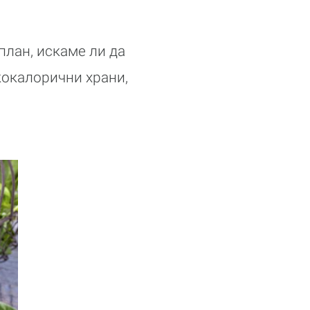
лан, искаме ли да
кокалорични храни,