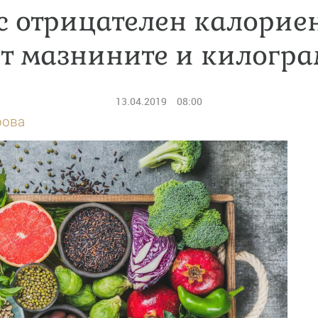
с отрицателен калориен
ят мазнините и килогра
13.04.2019
08:00
рова