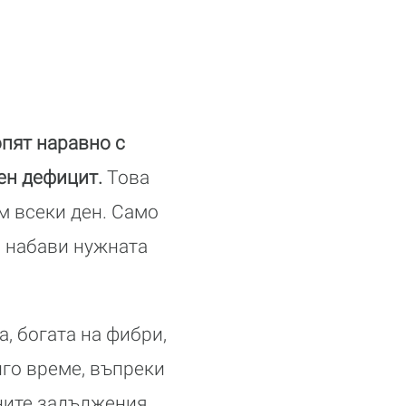
опят наравно с
иен дефицит.
Това
м всеки ден. Само
и набави нужната
, богата на фибри,
лго време, въпреки
ните задължения.