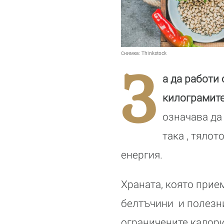
Снимка:
Thinkstock
З
а да работи
килограмите
означава да
така , тялот
енергия.
Храната, която прие
белтъчини и полезни
ограничените калори