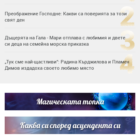
Преображение Господне: Какви са поверията за този
свят ден
Дъщерята на Гала - Мари отплава с любимия и двете
си деца на семейна морска приказка
„Тук сме най-щастливи“: Радина Кърджилова и Пламен
Димов издадоха своето любимо място
Дъщерята на Тодор Батков вдигна сватба, Стоичков и
Братя Аргирови я изненадаха с песен
Магическата топка
Дневен хороскоп за 6 август, четвъртък
Каква си според асцендента си