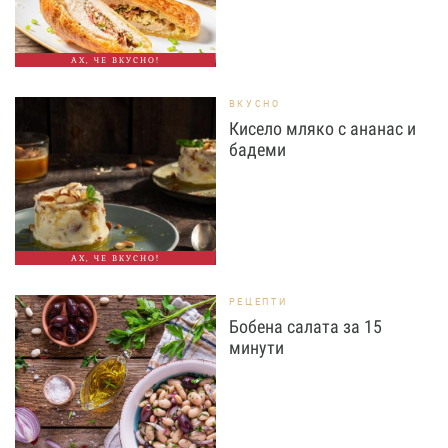
АХ, ЧЕ ВКУСНО!
ВКУСНО
Кисело мляко с ананас и
бадеми
АХ, ЧЕ ВКУСНО!
РЕЦЕПТИ
Бобена салата за 15
минути