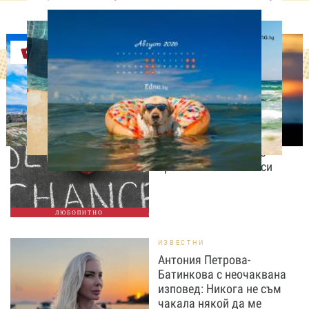
Оферти
ЛЮБОПИТНО
Август е месецът на
вторите шансове: Защо
точно сега най-често
променяме живота си
ЛЮБОПИТНО
ИЗВЕСТНИ
Антония Петрова-
Батинкова с неочаквана
изповед: Никога не съм
чакала някой да ме