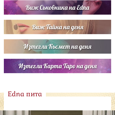
Виж Съновника на Edna
Виж Тайна на деня
Изтегли Късмет на деня
Изтегли Карта Таро на деня
Edna пита