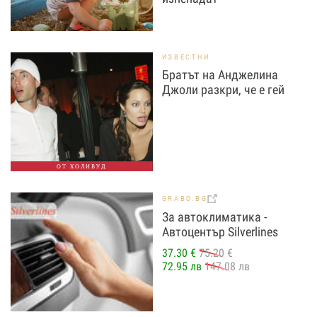
ИЗВЕСТНИ
Братът на Анджелина
Джоли разкри, че е гей
ОТ ХОЛИВУД
GRABO.BG
За автоклиматика -
Автоцентър Silverlines
37.30 €
75.20 €
72.95 лв
147.08 лв