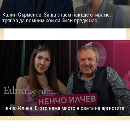
Калин Сърменов: За да знаем накъде отиваме,
трябва да помним кои са били преди нас
Ненчо Илчев: Егото няма място в света на артистите