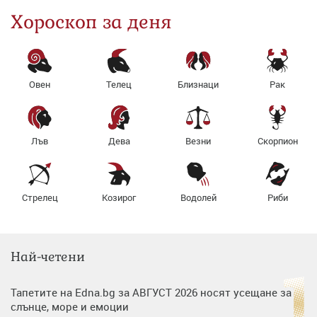
Хороскоп за деня
Овен
Телец
Близнаци
Рак
Лъв
Дева
Везни
Скорпион
Стрелец
Козирог
Водолей
Риби
Най-четени
Тапетите на Edna.bg за АВГУСТ 2026 носят усещане за
слънце, море и емоции