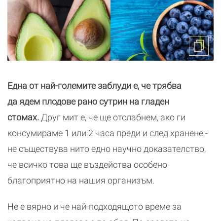
Една от най-големите заблуди е, че трябва
да ядем плодове рано сутрин на гладен
стомах.
Друг мит е, че ще отслабнем, ако ги
консумираме 1 или 2 часа преди и след хранене -
не съществува нито едно научно доказателство,
че всичко това ще въздейства особено
благоприятно на нашия организъм.
Не е вярно и че най-подходящото време за