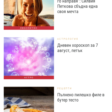
го направя“: Силвия
Петкова сбъдна една
своя мечта
ЛЮБОПИТНО
АСТРОЛОГИЯ
Дневен хороскоп за 7
август, петък
АСТРО
РЕЦЕПТИ
Пълнено пилешко филе в
бутер тесто