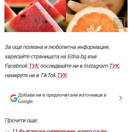
За още полезнa и любопитна информация,
харесайте страницата нa Edna.bg във
Facebook
ТУК
, последвайте ни в Instagram
ТУК
,
намерете ни в TikTok
ТУК
.
Добави ни в предпочитани източници в
Google
Прочети още:
11 български суперхрани, които са по-