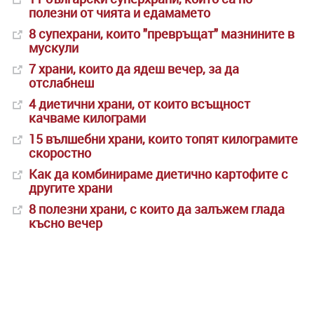
полезни от чията и едамамето
8 супехрани, които "превръщат" мазнините в
мускули
7 храни, които да ядеш вечер, за да
отслабнеш
4 диетични храни, от които всъщност
качваме килограми
15 вълшебни храни, които топят килограмите
скоростно
Как да комбинираме диетично картофите с
другите храни
8 полезни храни, с които да залъжем глада
късно вечер