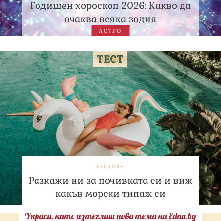
Годишен хороскоп 2026: Какво да
очаква всяка зодия
АСТРО
ТЕСТОВЕ
Разкажи ни за почивката си и виж
какъв морски типаж си
Украси, като изтеглиш нова тема на Edna.bg