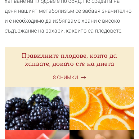
хапване на плодове е по обяд. По средата на
деня нашият метаболизъм се забавя значително
и е необходимо да избягваме храни с високо
съдържание на захари, каквито са плодовете.
Правилните плодове, които да
хапвате, докато сте на диета
8 СНИМКИ