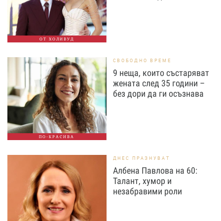
ОТ ХОЛИВУД
СВОБОДНО ВРЕМЕ
9 неща, които състаряват
жената след 35 години –
без дори да ги осъзнава
ПО-КРАСИВА
ДНЕС ПРАЗНУВАТ
Албена Павлова на 60:
Талант, хумор и
незабравими роли