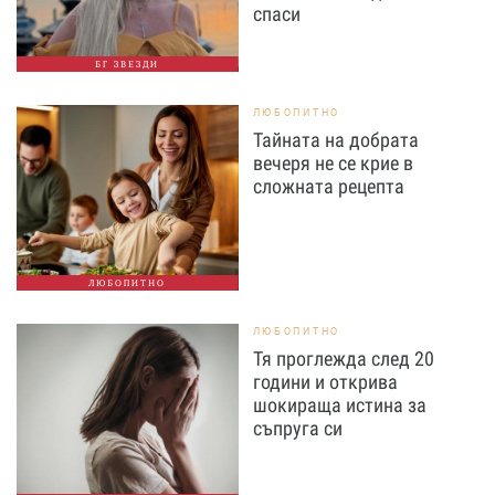
спаси
БГ ЗВЕЗДИ
ЛЮБОПИТНО
Тайната на добрата
вечеря не се крие в
сложната рецепта
ЛЮБОПИТНО
ЛЮБОПИТНО
Тя проглежда след 20
години и открива
шокираща истина за
съпруга си