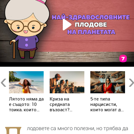
в
Previous
Ne
Лятото няма да
Криза на
5-те типа
М
е същото: 10
средната
нарцисисти,
„
трика, които
възраст?
които могат да
в
трябва да
Милениалите
присъстват в
с
знаеш
пренаписват
живота ни
х
правилата
всеки ден
с
лодовете са много полезни, но трябва да