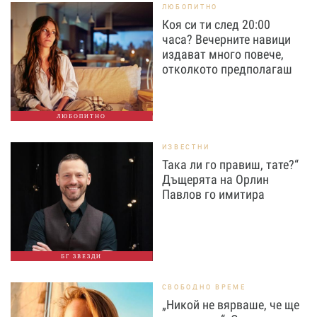
ЛЮБОПИТНО
Коя си ти след 20:00
часа? Вечерните навици
издават много повече,
отколкото предполагаш
ЛЮБОПИТНО
ИЗВЕСТНИ
Така ли го правиш, тате?“
Дъщерята на Орлин
Павлов го имитира
БГ ЗВЕЗДИ
СВОБОДНО ВРЕМЕ
„Никой не вярваше, че ще