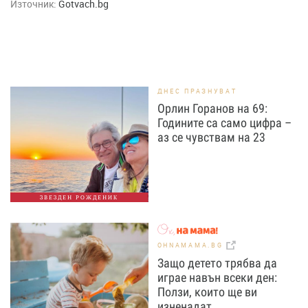
Източник:
Gotvach.bg
ДНЕС ПРАЗНУВАТ
Орлин Горанов на 69:
Годините са само цифра –
аз се чувствам на 23
ЗВЕЗДЕН РОЖДЕНИК
OHNAMAMA.BG
Защо детето трябва да
играе навън всеки ден:
Ползи, които ще ви
изненадат