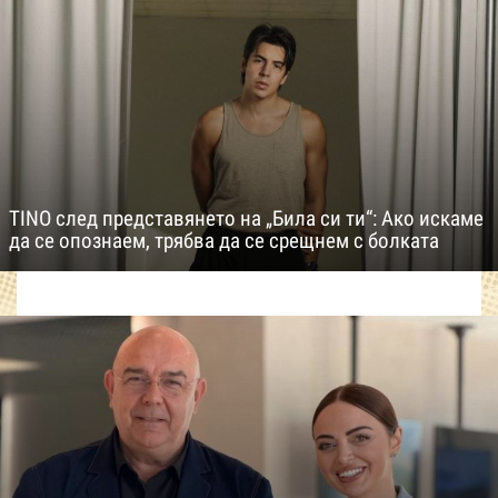
TINO след представянето на „Била си ти“: Ако искаме
да се опознаем, трябва да се срещнем с болката