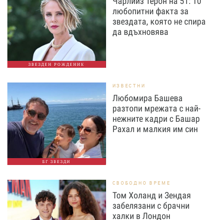
Чарлийз Терон на 51: 10
любопитни факта за
звездата, която не спира
да вдъхновява
ЗВЕЗДЕН РОЖДЕНИК
ИЗВЕСТНИ
Любомира Башева
разтопи мрежата с най-
нежните кадри с Башар
Рахал и малкия им син
БГ ЗВЕЗДИ
СВОБОДНО ВРЕМЕ
Том Холанд и Зендая
забелязани с брачни
халки в Лондон