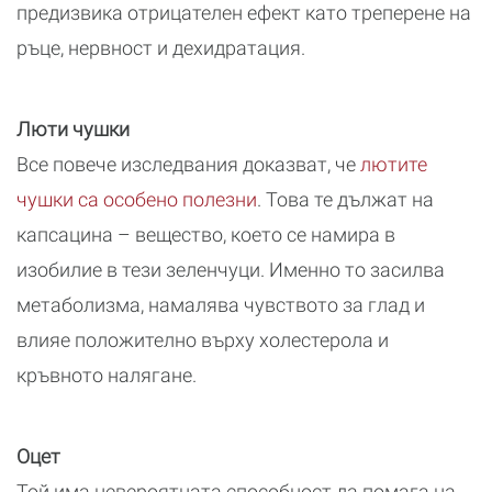
предизвика отрицателен ефект като треперене на
ръце, нервност и дехидратация.
Люти чушки
Все повече изследвания доказват, че
лютите
чушки са особено полезни
. Това те дължат на
капсацина – вещество, което се намира в
изобилие в тези зеленчуци. Именно то засилва
метаболизма, намалява чувството за глад и
влияе положително върху холестерола и
кръвното налягане.
Оцет
Той има невероятната способност да помага на