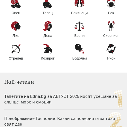
Овен
Телец
Близнаци
Рак
Лъв
Дева
Везни
Скорпион
Стрелец
Козирог
Водолей
Риби
Най-четени
Тапетите на Edna.bg за АВГУСТ 2026 носят усещане за
слънце, море и емоции
Преображение Господне: Какви са поверията за този
свят ден