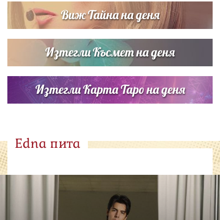
Виж Тайна на деня
Изтегли Късмет на деня
Изтегли Карта Таро на деня
Edna пита