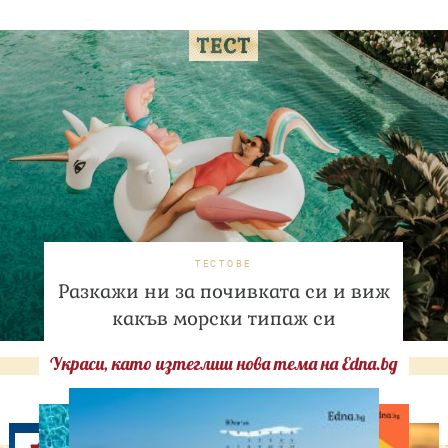
ТЕСТОВЕ
Разкажи ни за почивката си и виж
какъв морски типаж си
Украси, като изтеглиш нова тема на Edna.bg