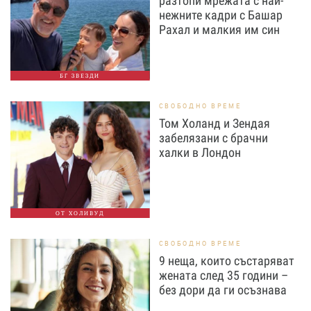
разтопи мрежата с най-
нежните кадри с Башар
Рахал и малкия им син
БГ ЗВЕЗДИ
СВОБОДНО ВРЕМЕ
Том Холанд и Зендая
забелязани с брачни
халки в Лондон
ОТ ХОЛИВУД
СВОБОДНО ВРЕМЕ
9 неща, които състаряват
жената след 35 години –
без дори да ги осъзнава