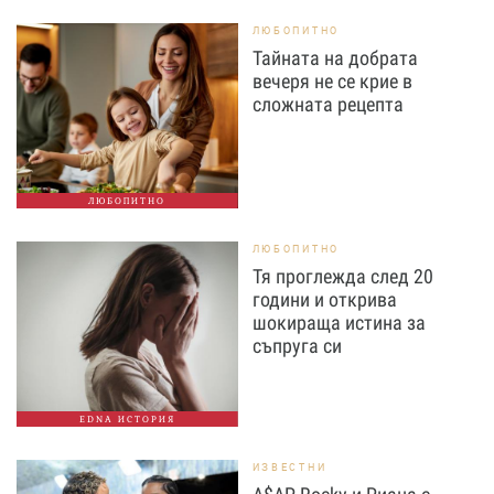
ЛЮБОПИТНО
Тайната на добрата
вечеря не се крие в
сложната рецепта
ЛЮБОПИТНО
ЛЮБОПИТНО
Тя проглежда след 20
години и открива
шокираща истина за
съпруга си
EDNA ИСТОРИЯ
ИЗВЕСТНИ