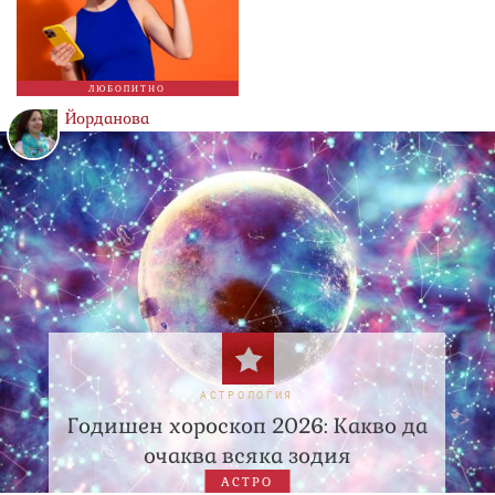
ЛЮБОПИТНО
Йорданова
АСТРОЛОГИЯ
Годишен хороскоп 2026: Какво да
очаква всяка зодия
АСТРО