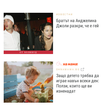
ИЗВЕСТНИ
Братът на Анджелина
Джоли разкри, че е гей
ОТ ХОЛИВУД
OHNAMAMA.BG
Защо детето трябва да
играе навън всеки ден:
Ползи, които ще ви
изненадат