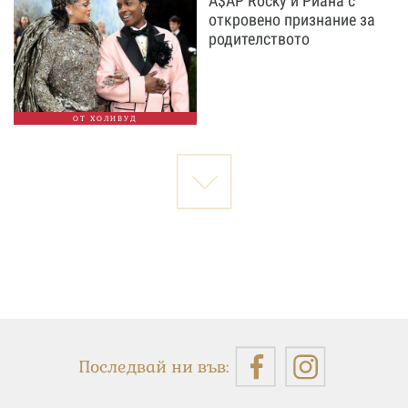
A$AP Rocky и Риана с
откровено признание за
родителството
ОТ ХОЛИВУД
Последвай ни във: