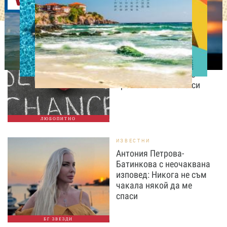
Оферти
ЛЮБОПИТНО
Август е месецът на
вторите шансове: Защо
точно сега най-често
променяме живота си
ЛЮБОПИТНО
ИЗВЕСТНИ
Антония Петрова-
Батинкова с неочаквана
изповед: Никога не съм
чакала някой да ме
спаси
БГ ЗВЕЗДИ