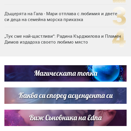
Дъщерята на Гала - Мари отплава с любимия и двете
си деца на семейна морска приказка
„Тук сме най-щастливи“: Радина Кърджилова и Пламен
Димов издадоха своето любимо място
Дъщерята на Тодор Батков вдигна сватба, Стоичков и
Братя Аргирови я изненадаха с песен
Магическата топка
Дневен хороскоп за 6 август, четвъртък
Каква си според асцендента си
Виж Съновника на Edna