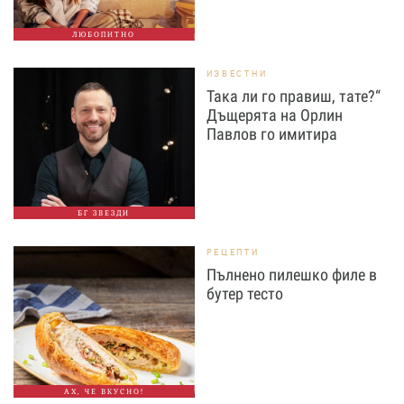
ЛЮБОПИТНО
ИЗВЕСТНИ
Така ли го правиш, тате?“
Дъщерята на Орлин
Павлов го имитира
БГ ЗВЕЗДИ
РЕЦЕПТИ
Пълнено пилешко филе в
бутер тесто
АХ, ЧЕ ВКУСНО!