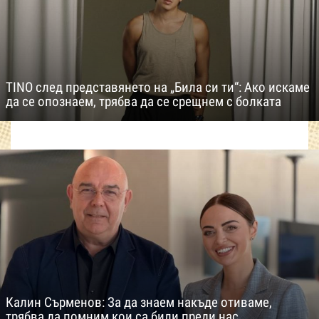
TINO след представянето на „Била си ти“: Ако искаме
да се опознаем, трябва да се срещнем с болката
Калин Сърменов: За да знаем накъде отиваме,
трябва да помним кои са били преди нас