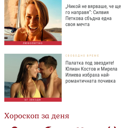
„Никой не вярваше, че ще
го направя“: Силвия
Петкова сбъдна една
своя мечта
ЛЮБОПИТНО
СВОБОДНО ВРЕМЕ
Палатка под звездите!
Юлиан Костов и Мирела
Илиева избраха най-
романтичната почивка
БГ ЗВЕЗДИ
Хороскоп за деня