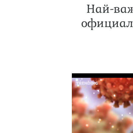
Най-важ
официалн