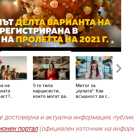
Next
а на
5-те типа
Митът за
Не яжт
дната
нарцисисти,
„нулата“: Как
храни 
аст?
които могат да
всъщност да се
настин
ениалите
присъстват в
справим с
грип!
написват
живота ни всеки
хроничния
вилата
ден
стрес
е достоверна и актуална информация, публик
онен портал
(официален източник на инфор