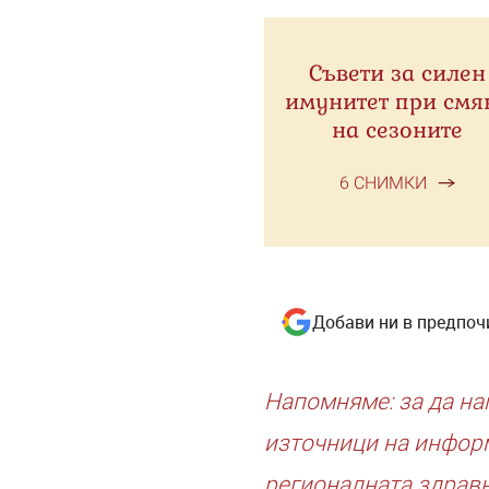
Съвети за силен
имунитет при смя
на сезоните
6 СНИМКИ
Добави ни в предпоч
Напомняме: за да на
източници на информ
регионалната здравн