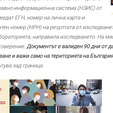
равно-информационна система (НЗИС) от
ъведат ЕГН, номер на лична карта и
ен номер (НРН) на резултата от изследване
бораторията, направила изследването. На мя
товерение.
Документът е валиден 90 дни от д
ане и важи само на територията на Българи
тува зад граница.
е
да