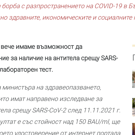
 борба с разпространението на COVID-19 в Б
но здравните, икономическите и социалните 
, вече имаме възможност да
ие за наличие на антитела срещу SARS-
 лабораторен тест.
 министъра на здравеопазването,
ито имат направено изследване за
ела срещу SARS-CoV-2 след 11.11.2021 г.
ултат е със стойност над 150 BAU/ml, ще
воето удостоверение от интернет портала