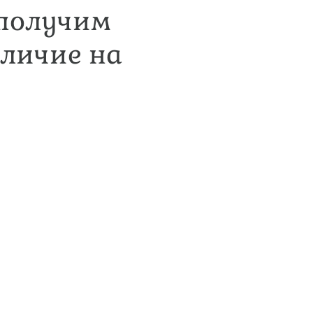
 получим
аличие на