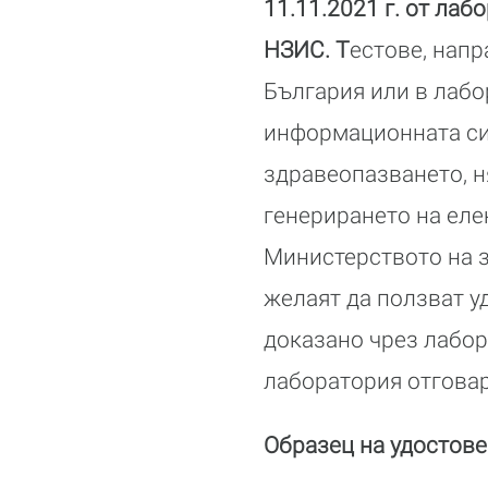
11.11.2021 г. от лаб
НЗИС. Т
естове, нап
България или в лабо
информационната си
здравеопазването, н
генерирането на еле
Министерството на 
желаят да ползват у
доказано чрез лабор
лаборатория отговар
Образец на удостов