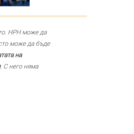
то. НРН може да
сто може да бъде
атата на
я
. С него няма