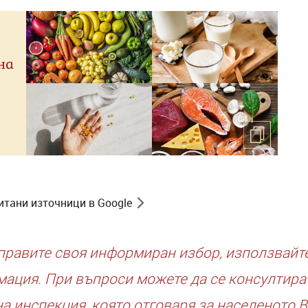
на
итани източници в Google
правите своя информиран избор, използвайт
ация. При въпроси можете да се консултират
а инспекция, която отговаря за населеното В