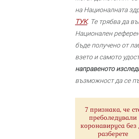
на Националната зд
ТУК
. Те трябва да в
Национален референт
бъде получено от ла
взето и самото удос
направеното изследв
възможност да се пъ
7 признака, че ст
преболедували
коронавируса без 
разберете