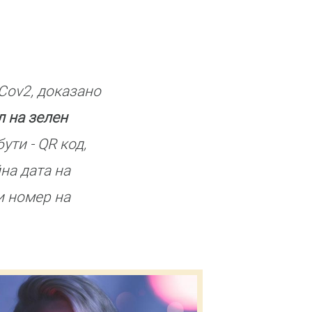
Cov2, доказано
л на зелен
ти - QR код,
на дата на
и номер на