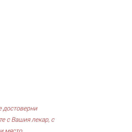
е достоверни
е с Вашия лекар, с
и място.