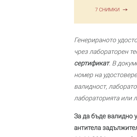
7 СНИМКИ
Генерираното удосто
чрез лабораторен те
сертификат
. В доку
номер на удостовере
валидност, лаборато
лабораторията или л
За да бъде валидно 
антитела задължител