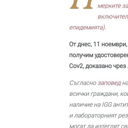
мерките за
включител
епидемията).
От днес, 11 ноември
получим удостоверен
Cov2, доказано чрез
Съгласно
заповед
на
всички граждани, ко
наличие на IGG антит
и лабораторният рез
могат да изтеглят с