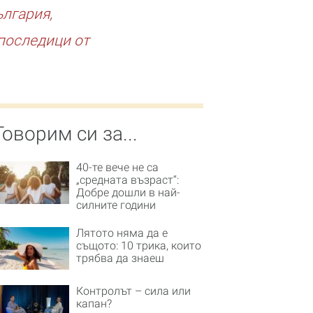
ългария,
последици от
Говорим си за...
40-те вече не са
„средната възраст“:
Добре дошли в най-
силните години
Лятото няма да е
същото: 10 трика, които
трябва да знаеш
Контролът – сила или
капан?