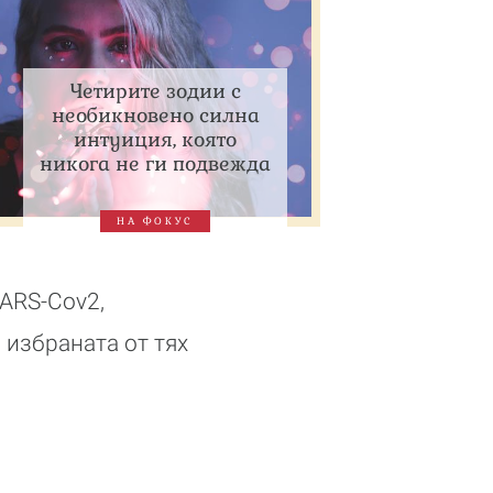
Четирите зодии с
необикновено силна
интуиция, която
никога не ги подвежда
НА ФОКУС
SARS-Cov2,
 избраната от тях