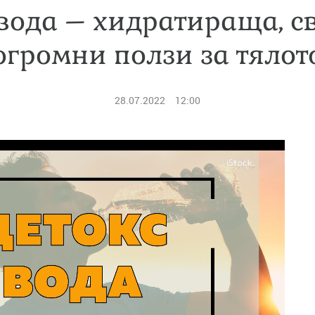
вода – хидратираща, с
огромни ползи за тялот
28.07.2022
12:00