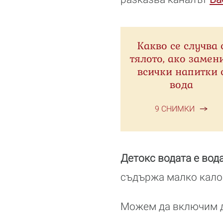
Какво се случва 
тялото, ако замен
всички напитки 
вода
9 СНИМКИ
Детокс водата е вод
съдържа малко калор
Можем да включим де