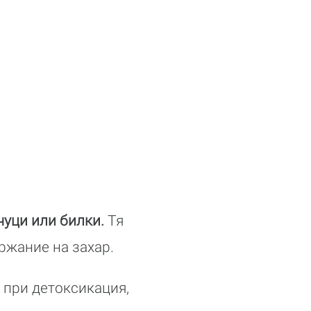
чуци или билки.
Тя
ржание на захар.
 при детоксикация,