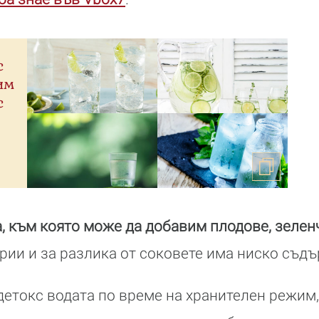
с
им
с
а, към която може да добавим плодове, зелен
ии и за разлика от соковете има ниско съдъ
токс водата по време на хранителен режим,