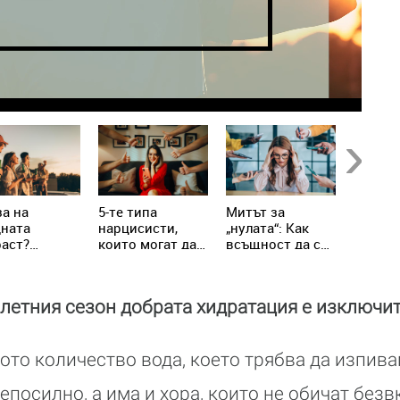
Next
а на
5-те типа
Митът за
Не яжт
дната
нарцисисти,
„нулата“: Как
храни 
аст?
които могат да
всъщност да се
настин
ениалите
присъстват в
справим с
грип!
написват
живота ни всеки
хроничния
вилата
ден
стрес
 летния сезон добрата хидратация е изключи
то количество вода, което трябва да изпивам
непосилно, а има и хора, които не обичат безв