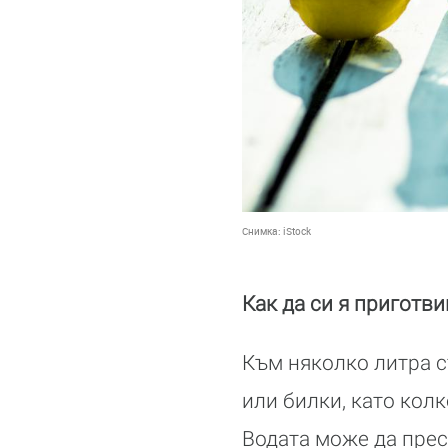
Снимка:
iStock
Как да си я приготв
Към няколко литра с
или билки, като кол
Водата може да прес