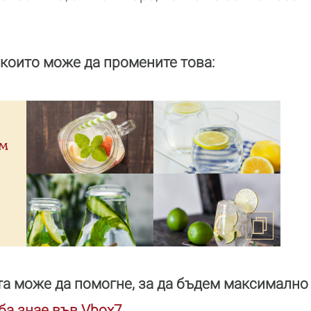
 които може да промените това:
им
та може да помогне, за да бъдем максимално
ба знае във Vbox7
.