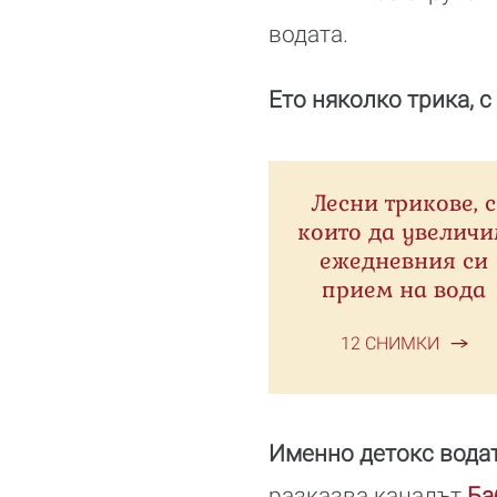
водата.
Ето няколко трика, с
Лесни трикове, с
които да увелич
ежедневния си
прием на вода
12 СНИМКИ
Именно детокс вода
разказва каналът
Ба