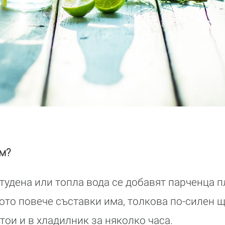
им?
тудена или топла вода се добавят парченца п
кото повече съставки има, толкова по-силен щ
тои и в хладилник за няколко часа.