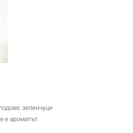
лодове, зеленчуци
е е ароматът.