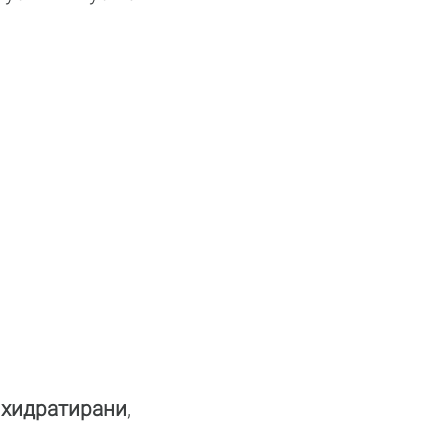
 хидратирани
,