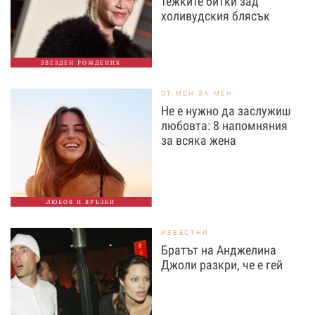
тежките битки зад
холивудския блясък
ЗВЕЗДЕН РОЖДЕНИК
ОТ МЕН ЗА МЕН
Не е нужно да заслужиш
любовта: 8 напомняния
за всяка жена
ЛЮБОВ И ВРЪЗКИ
ИЗВЕСТНИ
Братът на Анджелина
Джоли разкри, че е гей