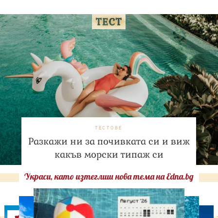
ТЕСТОВЕ
Разкажи ни за почивката си и виж
какъв морски типаж си
Украси, като изтеглиш нова тема на Edna.bg