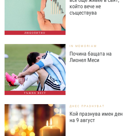
който вече не
съществува
ЛЮБОПИТНО
IN MEMORIAM
Почина бащата на
Лионел Меси
ТЪЖНА ВЕСТ
ДНЕС ПРАЗНУВАТ
Кой празнува имен ден
на 9 август