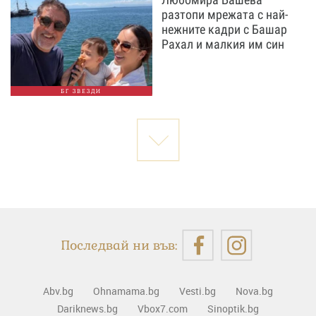
разтопи мрежата с най-
нежните кадри с Башар
Рахал и малкия им син
БГ ЗВЕЗДИ
Последвай ни във:
Abv.bg
Ohnamama.bg
Vesti.bg
Nova.bg
Dariknews.bg
Vbox7.com
Sinoptik.bg