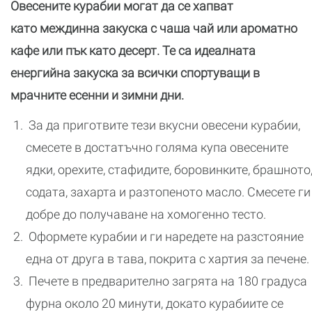
Овесените курабии могат да се хапват
като междинна закуска с чаша чай или ароматно
кафе или пък като десерт. Те са идеалната
енергийна закуска за всички спортуващи в
мрачните есенни и зимни дни.
За да приготвите тези вкусни овесени курабии,
смесете в достатъчно голяма купа овесените
ядки, орехите, стафидите, боровинките, брашното
содата, захарта и разтопеното масло. Смесете ги
добре до получаване на хомогенно тесто.
Оформете курабии и ги наредете на разстояние
една от друга в тава, покрита с хартия за печене.
Печете в предварително загрята на 180 градуса
фурна около 20 минути, докато курабиите се