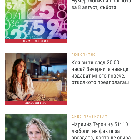
Нумерологична прогноза
за 8 август, събота
НУМЕРОЛОГИЯ
ЛЮБОПИТНО
Коя си ти след 20:00
часа? Вечерните навици
издават много повече,
отколкото предполагаш
ЛЮБОПИТНО
ДНЕС ПРАЗНУВАТ
Чарлийз Терон на 51: 10
любопитни факта за
звездата, която не спира