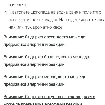
зачервят.
Разтопете шоколада на водна баня и полейте с
него изстиналите сладки. Насладете им се с чаш
чай или пък ароматно кафе.
Внимание: Съдържа орехи, което може да
предизвика алергични реакции.
Внимание: Съдържа брашно, което може да
предизвика алергични реакции.
Внимание: Съдържа масло, което може да
предизвика алергични реакции.
Внимание: Съдържа натурален шоколад, което
може да предизвика алергични реакции.