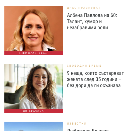
ДНЕС ПРАЗНУВАТ
Албена Павлова на 60:
Талант, хумор и
незабравими роли
ДНЕС ПРАЗНУВА...
СВОБОДНО ВРЕМЕ
9 неща, които състаряват
жената след 35 години –
без дори да ги осъзнава
ПО-КРАСИВА
ИЗВЕСТНИ
Любомира Башева