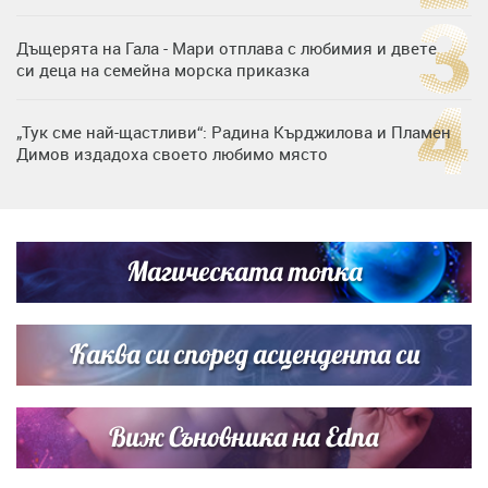
Дъщерята на Гала - Мари отплава с любимия и двете
си деца на семейна морска приказка
„Тук сме най-щастливи“: Радина Кърджилова и Пламен
Димов издадоха своето любимо място
Дъщерята на Тодор Батков вдигна сватба, Стоичков и
Братя Аргирови я изненадаха с песен
Магическата топка
Дневен хороскоп за 6 август, четвъртък
Каква си според асцендента си
Виж Съновника на Edna