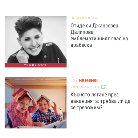
IN MEMORIAM
Отиде си Джансевер
Далипова –
емблематичният глас на
арабеска
ТЪЖНА ВЕСТ
OHNAMAMA.BG
Късното лягане през
ваканцията: трябва ли да
се тревожим?