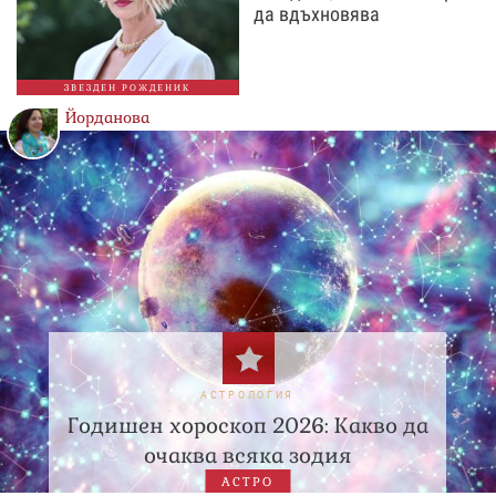
да вдъхновява
ЗВЕЗДЕН РОЖДЕНИК
Йорданова
АСТРОЛОГИЯ
Годишен хороскоп 2026: Какво да
очаква всяка зодия
АСТРО