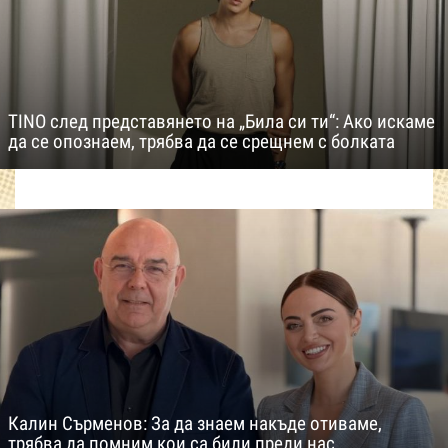
TINO след представянето на „Била си ти“: Ако искаме
да се опознаем, трябва да се срещнем с болката
Калин Сърменов: За да знаем накъде отиваме,
трябва да помним кои са били преди нас