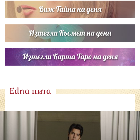
Виж Тайна на деня
Изтегли Късмет на деня
Изтегли Карта Таро на деня
Edna пита