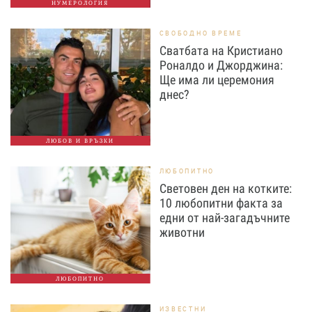
НУМЕРОЛОГИЯ
СВОБОДНО ВРЕМЕ
Сватбата на Кристиано
Роналдо и Джорджина:
Ще има ли церемония
днес?
ЛЮБОВ И ВРЪЗКИ
ЛЮБОПИТНО
Световен ден на котките:
10 любопитни факта за
едни от най-загадъчните
животни
ЛЮБОПИТНО
ИЗВЕСТНИ