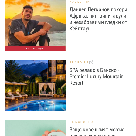
ИЗВЕСТНИ
Даниел Петканов покори
Африка: пингвини, акули
и незабравими гледки от
Кейптаун
БГ ЗВЕЗДИ
GRABO.BG
SPA релакс в Банско -
Premier Luxury Mountain
Resort
ЛЮБОПИТНО
Защо човешкият мозък
все още живее в свят,