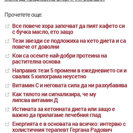
Прочетете още:
Все повече хора започват да пият кафето си
с бучка масло, ето защо
Тези звезди се подложиха на кето диета и са
повече от доволни
Кои са осемте най-добри протеина на
растителна основа
Направих тези 5 промени в ежедневието си и
свалих 5 килограма неусетно
Витамин С и неговата сила да ни разхубавява
Как тялото ни сигнализира, че му
липсва витамин Д
Истината за кетонната диета или защо е
важно да прилагаме лечебния глад
Енергията е в основата на всичко: интервю с
холистичния терапевт Гергана Радович