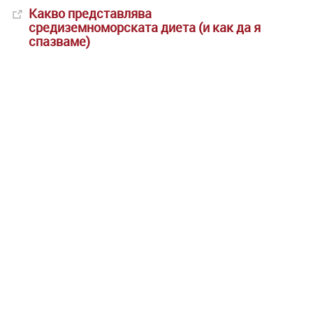
Какво представлява
средиземноморската диета (и как да я
спазваме)