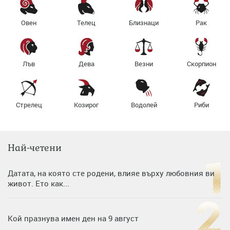
Овен
Телец
Близнаци
Рак
Лъв
Дева
Везни
Скорпион
Стрелец
Козирог
Водолей
Риби
Най-четени
Датата, на която сте родени, влияе върху любовния ви
живот. Ето как...
Кой празнува имен ден на 9 август