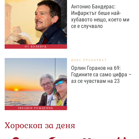
Антонио Бандерас:
Инфарктът беше най-
хубавото нещо, което ми
се е случвало
ОТ ХОЛИВУД
ДНЕС ПРАЗНУВАТ
Орлин Горанов на 69:
Годините са само цифра –
аз се чувствам на 23
ЗВЕЗДЕН РОЖДЕНИК
Хороскоп за деня