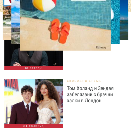
Оферти
ИЗВЕСТНИ
Така ли го правиш, тате?“
Дъщерята на Орлин
Павлов го имитира
БГ ЗВЕЗДИ
СВОБОДНО ВРЕМЕ
Том Холанд и Зендая
забелязани с брачни
халки в Лондон
ОТ ХОЛИВУД