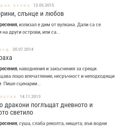
12.05.2015
ОДНО ВРЕМЕ
рини, слънце и любов
ресения
, излизал е дим от вулкана. Дали са се
 на други острови, или са...
20.07.2014
DNA@
раха
ресения
, наводнения и закъснения за срещи.
щава лошо впечатление, несръчност и неподходящи
. Пише сценарии...
14.11.2013
ОЛОГИЯ
о дракони поглъщат дневното и
то светило
ресения
, суша, слаба реколта, нищета; във водни