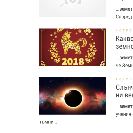
...
земет
Според 
АСТР
Какво
земно
...
земет
че Земн
АСТР
Слънч
ни ве
...
земет
учения 
тъмни...