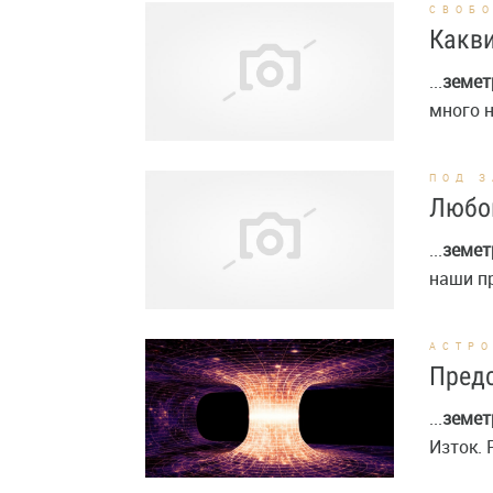
СВОБ
Какви
...
земет
много н
ПОД 
Любов
...
земет
наши пр
АСТР
Предс
...
земет
Изток. 