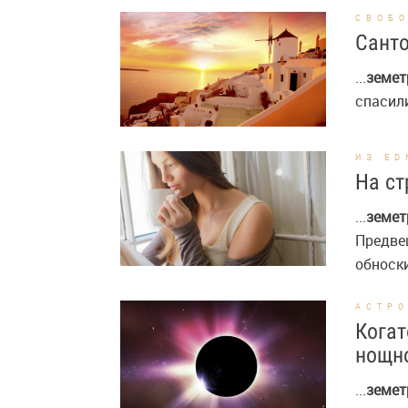
СВОБ
Санто
...
земет
спасили
ИЗ E
На ст
...
земет
Предве
обноски
АСТР
Когат
нощно
...
земет