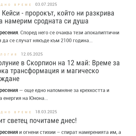
03.07.2025
ОДНО ВРЕМЕ
 Кейси - пророкът, който ни разкрива
а намерим сродната си душа
ресения
. Според него се очаква тези апокалиптични
 да се случат някъде към 2100 година...
12.05.2025
ОЛОГИЯ
луние в Скорпион на 12 май: Време за
ока трансформация и магическо
уждане
ресения
— още едно напомняне за крехкостта и
 енергия на Юнона...
18.03.2025
ОДНО ВРЕМЕ
т светец почитаме днес!
ресения
и огнени стихии – спират намеренията им, а