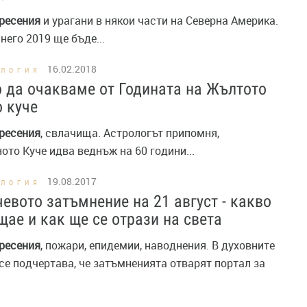
ресения
и урагани в някои части на Северна Америка.
него 2019 ще бъде...
16.02.2018
ОЛОГИЯ
 да очакваме от Годината на Жълтото
 куче
ресения
, свлачища. Астрологът припомня,
ото Куче идва веднъж на 60 години...
19.08.2017
ОЛОГИЯ
евото затъмнение на 21 август - какво
щае и как ще се отрази на света
ресения
, пожари, епидемии, наводнения. В духовните
се подчертава, че затъмненията отварят портал за