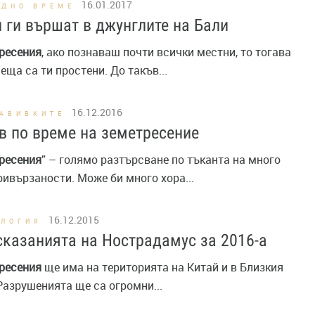
16.01.2017
ОДНО ВРЕМЕ
 ги вършат в джунглите на Бали
ресения
, ако познаваш почти всички местни, то тогава
еща са ти простени. До такъв...
16.12.2016
ЗАВИВКИТЕ
 по време на земетресение
ресения
” – голямо разтърсване по тъканта на много
ивързаности. Може би много хора...
16.12.2015
ОЛОГИЯ
казанията на Нострадамус за 2016-а
ресения
ще има на територията на Китай и в Близкия
Разрушенията ще са огромни...