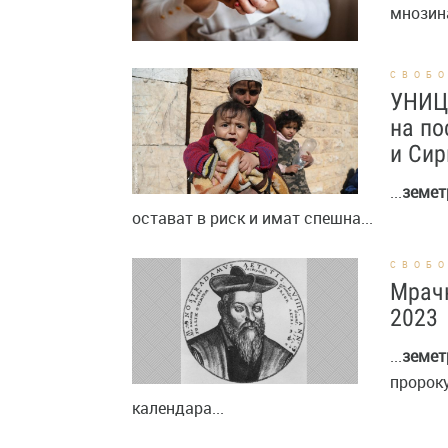
мнозина
СВОБ
УНИЦ
на по
и Сир
...
земет
остават в риск и имат спешна...
СВОБ
Мрачн
2023
...
земет
пророку
календара...