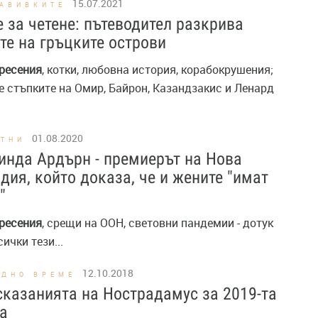
15.07.2021
ЗАВИВКИТЕ
 за четене: пътеводител разкрива
те на гръцките острови
ресения
, котки, любовна история, корабокрушения;
е стъпките на Омир, Байрон, Казандзакис и Ленард
01.08.2020
СТНИ
нда Ардърн - премиерът на Нова
дия, който доказа, че и жените "имат
"
ресения
, срещи на ООН, световни пандемии - дотук
чки тези...
12.10.2018
ОДНО ВРЕМЕ
казанията на Нострадамус за 2019-та
а