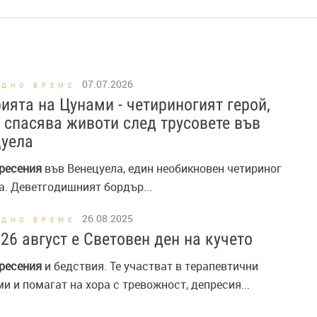
07.07.2026
ОДНО ВРЕМЕ
ията на Цунами - четириногият герой,
 спасява животи след трусовете във
цуела
ресения
във Венецуела, един необикновен четириног
а. Деветгодишният бордър...
26.08.2025
ОДНО ВРЕМЕ
26 август е Световен ден на кучето
ресения
и бедствия. Те участват в терапевтични
и и помагат на хора с тревожност, депресия...