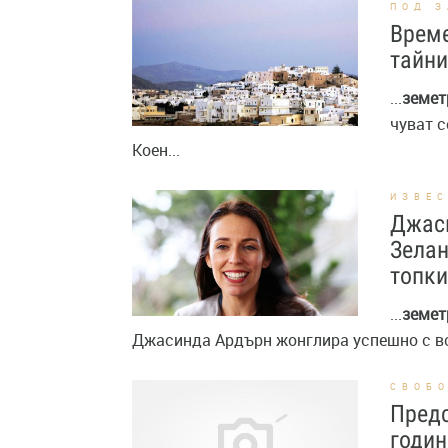
ПОД 
Време
тайни
...
земет
чуват с
Коен...
ИЗВЕ
Джаси
Зелан
топки
...
земет
Джасинда Ардърн жонглира успешно с вси
СВОБ
Предс
годин