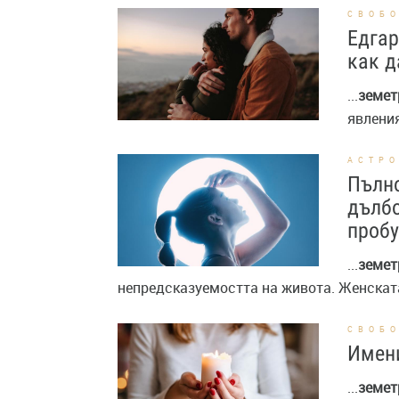
СВОБ
Едгар
как д
...
земет
явления
АСТР
Пълно
дълб
проб
...
земет
непредсказуемостта на живота. Женската
СВОБ
Имени
...
земет