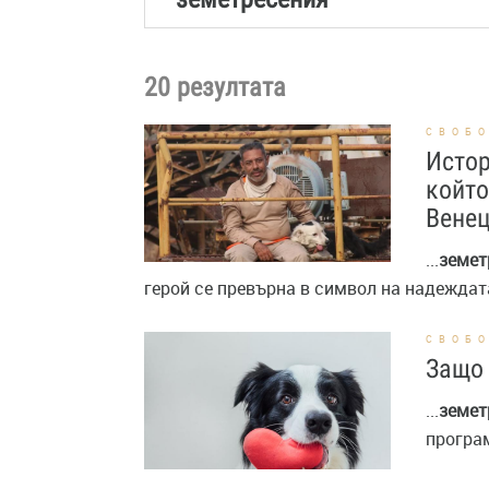
20 резултата
СВОБ
Истор
който
Вене
...
земет
герой се превърна в символ на надеждат
СВОБ
Защо 
...
земет
програм