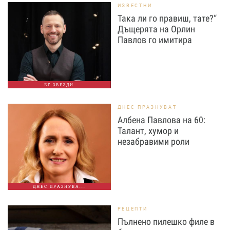
ИЗВЕСТНИ
Така ли го правиш, тате?“
Дъщерята на Орлин
Павлов го имитира
БГ ЗВЕЗДИ
ДНЕС ПРАЗНУВАТ
Албена Павлова на 60:
Талант, хумор и
незабравими роли
ДНЕС ПРАЗНУВА...
РЕЦЕПТИ
Пълнено пилешко филе в