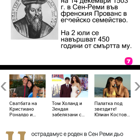
Previous
Ne
Сватбата на
Том Холанд и
Палатка под
К
д
Кристиано
Зендая
звездите!
М
р
Роналдо и
забелязани с
Юлиан Костов
о
Джорджина:
брачни халки в
и Мирела
и
Ще има ли
Лондон
Илиева избраха
д
церемония
най-
Х
острадамус е роден в Сен Реми дьо
днес?
романтичната