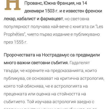
Н
почивка
Прованс, Южна Франция, на 14
декември 1503 г. и е известен френски
лекар, кабалист и фармацевт
, но световна
популярност получава най-вече с книгата си “Les
Prophéties”, чието първо издание е публикувано
през 1555 г.
Пророчествата на Нострадамус са предвидили
много важни световни събития.
Гадателят
твърди, че корените на предсказанията, които
публикува, се основават на критична астрология,
която той обяснява, че е астрологията на
преценката или оценка на стойността на
събитието. Той изучава астрология заедно с