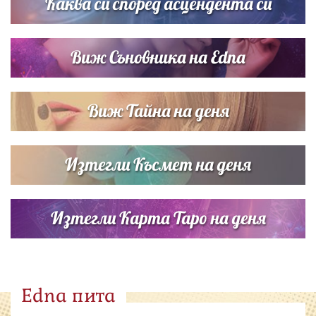
Каква си според асцендента си
Виж Съновника на Edna
Виж Тайна на деня
Изтегли Късмет на деня
Изтегли Карта Таро на деня
Edna пита