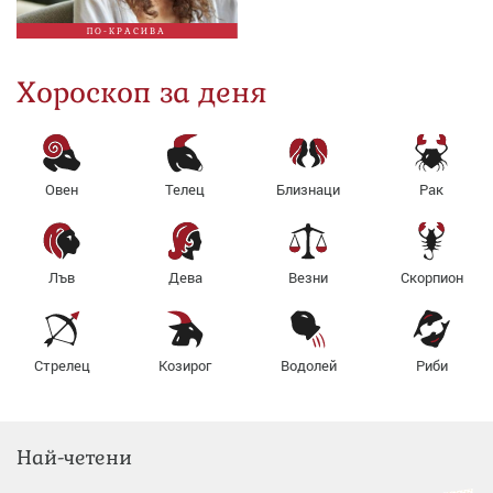
ПО-КРАСИВА
Хороскоп за деня
Овен
Телец
Близнаци
Рак
Лъв
Дева
Везни
Скорпион
Стрелец
Козирог
Водолей
Риби
Най-четени