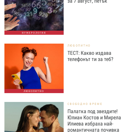
за 7 август, петък
НУМЕРОЛОГИЯ
ЛЮБОПИТНО
ТЕСТ: Какво издава
телефонът ти за теб?
ЛЮБОПИТНО
СВОБОДНО ВРЕМЕ
Палатка под звездите!
Юлиан Костов и Мирела
Илиева избраха най-
романтичната почивка