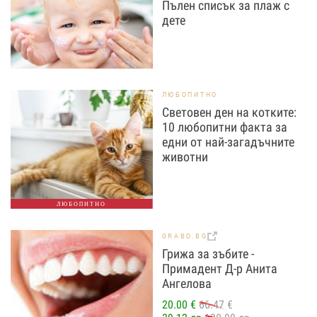
Пълен списък за плаж с
дете
ЛЮБОПИТНО
Световен ден на котките:
10 любопитни факта за
едни от най-загадъчните
животни
ЛЮБОПИТНО
GRABO.BG
Грижа за зъбите -
Примадент Д-р Анита
Ангелова
20.00 €
66.47 €