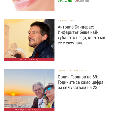
39.12 лв
130.00 лв
ИЗВЕСТНИ
Антонио Бандерас:
Инфарктът беше най-
хубавото нещо, което ми
се е случвало
ОТ ХОЛИВУД
ДНЕС ПРАЗНУВАТ
Орлин Горанов на 69:
Годините са само цифра –
аз се чувствам на 23
ЗВЕЗДЕН РОЖДЕНИК