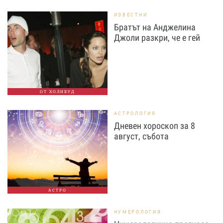
ИЗВЕСТНИ
Братът на Анджелина
Джоли разкри, че е гей
ОТ ХОЛИВУД
АСТРОЛОГИЯ
Дневен хороскоп за 8
август, събота
АСТРО
НУМЕРОЛОГИЯ