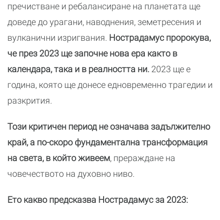
пречистване и ребалансиране на планетата ще
доведе до урагани, наводнения, земетресения и
вулканични изригвания.
Нострадамус пророкува,
че през 2023 ще започне нова ера както в
календара, така и в реалността ни.
2023 ще е
година, която ще донесе едновременно трагедии и
разкрития.
Този критичен период не означава задължително
край, а по-скоро фундаментална трансформация
на света, в който живеем
, прераждане на
човечеството на духовно ниво.
Ето какво предсказва Нострадамус за 2023: