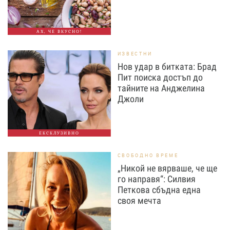
АХ, ЧЕ ВКУСНО!
ИЗВЕСТНИ
Нов удар в битката: Брад
Пит поиска достъп до
тайните на Анджелина
Джоли
ЕКСКЛУЗИВНО
СВОБОДНО ВРЕМЕ
„Никой не вярваше, че ще
го направя“: Силвия
Петкова сбъдна една
своя мечта