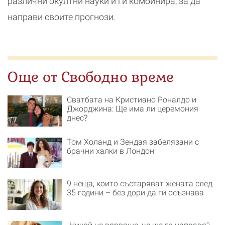
различни окултни науки и ги комбинира, за да
направи своите прогнози.
Още от Свободно време
Сватбата на Кристиано Роналдо и
Джорджина: Ще има ли церемония
днес?
Том Холанд и Зендая забелязани с
брачни халки в Лондон
9 неща, които състаряват жената след
35 години – без дори да ги осъзнава