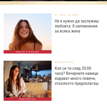
ОТ МЕН ЗА МЕН
Не е нужно да заслужиш
любовта: 8 напомняния
за всяка жена
ЛЮБОВ И ВРЪЗКИ
ЛЮБОПИТНО
Коя си ти след 20:00
часа? Вечерните навици
издават много повече,
отколкото предполагаш
ЛЮБОПИТНО