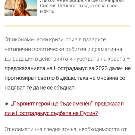
„Никой не вярваше, че ще го направя“:
Силвия Петкова сбъдна една своя
мечта
От икономически кризи, срив в пазарите,
нетипични политически събития и драматична
деградация в действията и чувствата на хората –
предсказанията на Нострадамус за 2023 далеч не
прогнозират светло бъдеще, така че мнозина се
надяват те да не се сбъднат.
►
„Първият герой ще бъде сменен“: предсказал
ли е Нострадамус съдбата на Путин?
От климатична гледна точка, необходимостта от