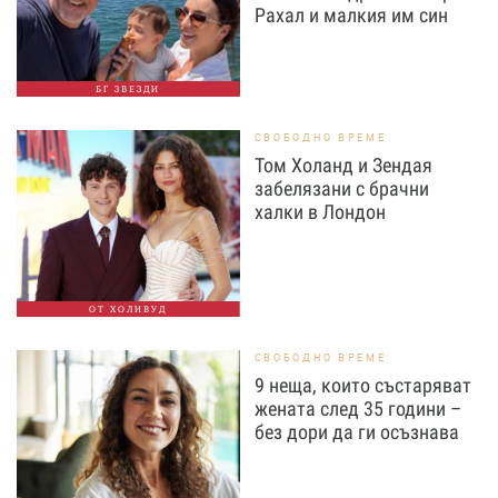
Рахал и малкия им син
БГ ЗВЕЗДИ
СВОБОДНО ВРЕМЕ
Том Холанд и Зендая
забелязани с брачни
халки в Лондон
ОТ ХОЛИВУД
СВОБОДНО ВРЕМЕ
9 неща, които състаряват
жената след 35 години –
без дори да ги осъзнава