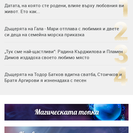
Датата, на която сте родени, влияе върху любовния ви
живот. Ето как...
Дъщерята на Гала - Мари отплава с любимия и двете
си деца на семейна морска приказка
„Тук сме най-щастливи“: Радина Кърджилова и Пламен
Димов издадоха своето любимо място
Дъщерята на Тодор Батков вдигна сватба, Стоичков и
Братя Аргирови я изненадаха с песен
Дневен хороскоп за 6 август, четвъртък
Магическата топка
Списъкът е ясен: Джей Ло и Риана във ВИП гостите на
сватбата на Роналдо