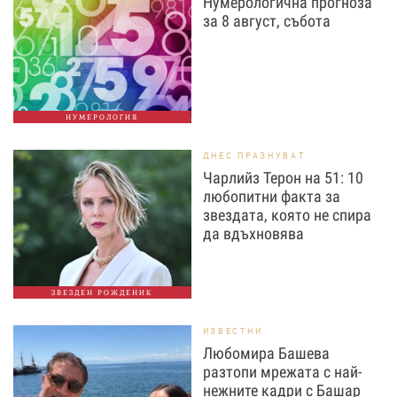
Нумерологична прогноза
за 8 август, събота
НУМЕРОЛОГИЯ
ДНЕС ПРАЗНУВАТ
Чарлийз Терон на 51: 10
любопитни факта за
звездата, която не спира
да вдъхновява
ЗВЕЗДЕН РОЖДЕНИК
ИЗВЕСТНИ
Любомира Башева
разтопи мрежата с най-
нежните кадри с Башар