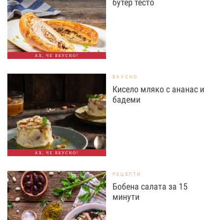
бутер тесто
АХ, ЧЕ ВКУСНО!
ВКУСНО
Кисело мляко с ананас и
бадеми
АХ, ЧЕ ВКУСНО!
РЕЦЕПТИ
Бобена салата за 15
минути