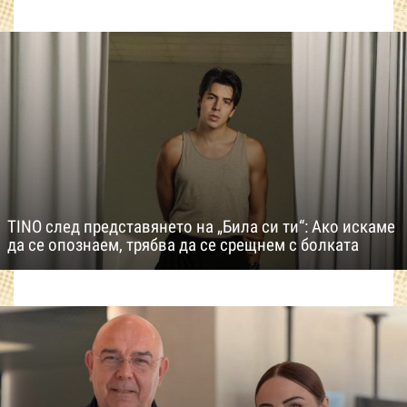
TINO след представянето на „Била си ти“: Ако искаме
да се опознаем, трябва да се срещнем с болката