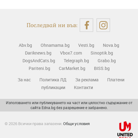
Последвай ни във:
Abv.bg
Ohnamama.bg
Vesti.bg
Nova.bg
Dariknews.bg
Vbox7.com
Sinoptik.bg
DogsAndCats.bg
Telegraph.bg
Grabo.bg
Pariteni.bg
CarMarket.bg
BISS.bg
За нас
Политика ЛД
За реклама
Платени
публикации
Контакти
Използването или публикуването на част или цялостно съдържание от
сайта Edna.bg без разрешение е забранено.
© 2026 Всички права запазени.
Общи условия