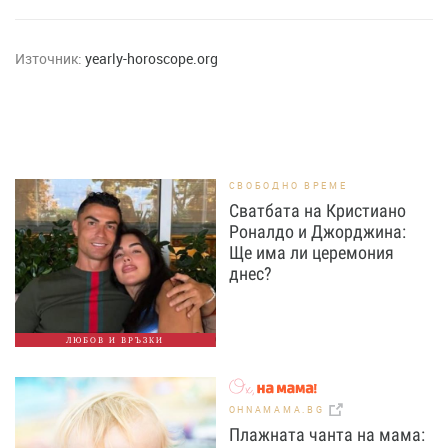
Източник:
yearly-horoscope.org
СВОБОДНО ВРЕМЕ
Сватбата на Кристиано
Роналдо и Джорджина:
Ще има ли церемония
днес?
ЛЮБОВ И ВРЪЗКИ
OHNAMAMA.BG
Плажната чанта на мама: