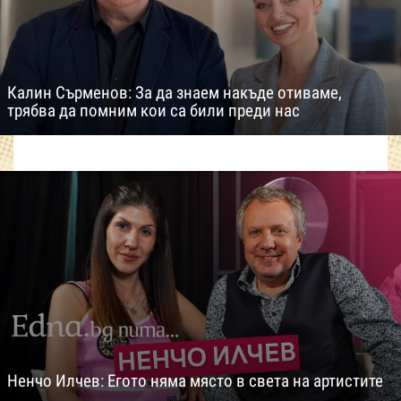
Калин Сърменов: За да знаем накъде отиваме,
трябва да помним кои са били преди нас
Ненчо Илчев: Егото няма място в света на артистите