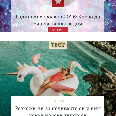
АСТРОЛОГИЯ
Годишен хороскоп 2026: Какво да
очаква всяка зодия
АСТРО
ТЕСТОВЕ
Разкажи ни за почивката си и виж
какъв морски типаж си