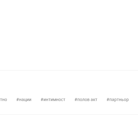
тно
нации
интимност
полов акт
партньор