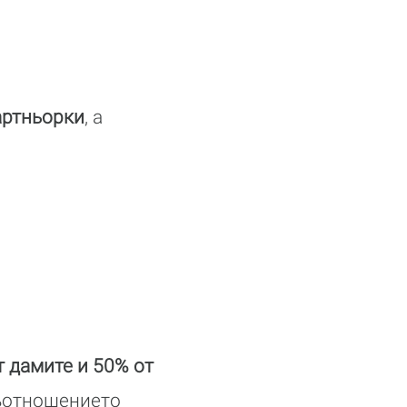
артньорки
, а
.
т дамите и 50% от
съотношението