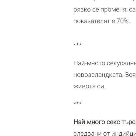
рязко се променя: с
показателят е 70%.
***
Най-мното секусални
новозеландката. Всяк
живота си.
***
Най-много секс търсе
следвани от индийци