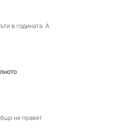
ъти в годината. А
алното
общо не правят