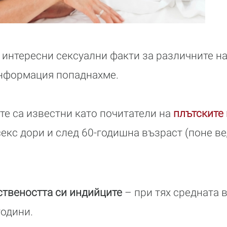
 интересни сексуални факти за различните н
информация попаднахме.
е са известни като почитатели на
плътските
секс дори и след 60-годишна възраст (поне в
ствеността си индийците
– при тях средната в
години.