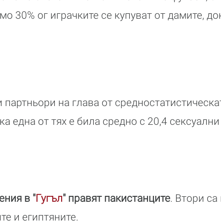
амо 30% ог играчките се купуват от дамите, д
 партньори на глава от средностатистическа
а една от тях е била средно с 20,4 сексуални
ния в "
Гугъл
" правят пакистанците
. Втори са
те и египтяните.