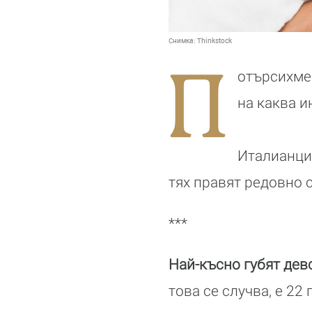
Снимка:
Thinkstock
П
отърсихме
на каква 
Италианцит
тях правят редовно 
***
Най-късно губят дев
това се случва, е 22 