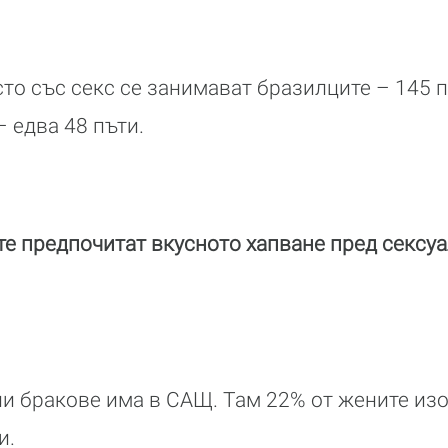
то със секс се занимават бразилците – 145 п
 едва 48 пъти.
е предпочитат вкусното хапване пред сексу
и бракове има в САЩ. Там 22% от жените из
и.