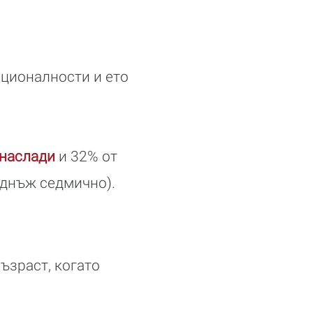
ационалности и ето
 наслади
и 32% от
еднъж седмично).
ъзраст, когато