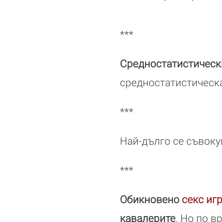
***
Средностатистически
средностатистическа
***
Най-дълго се съвоку
***
Обикновено
секс иг
кавалерите
. Но по 