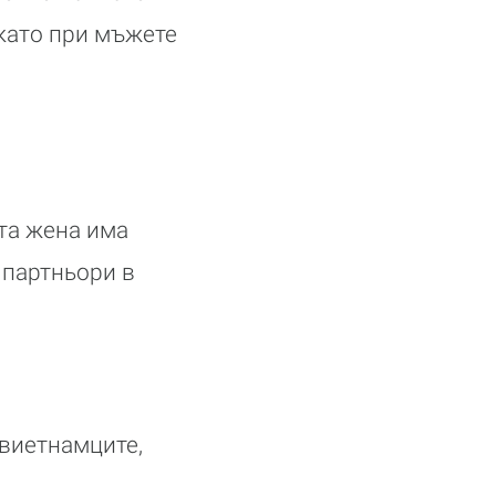
окато при мъжете
та жена има
 партньори в
 виетнамците,