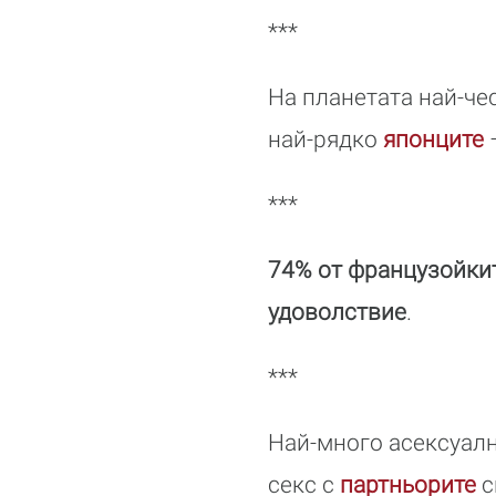
***
На планетата най-чес
най-рядко
японците
–
***
74% от французойкит
удоволствие
.
***
Най-много асексуалн
секс с
партньорите
с