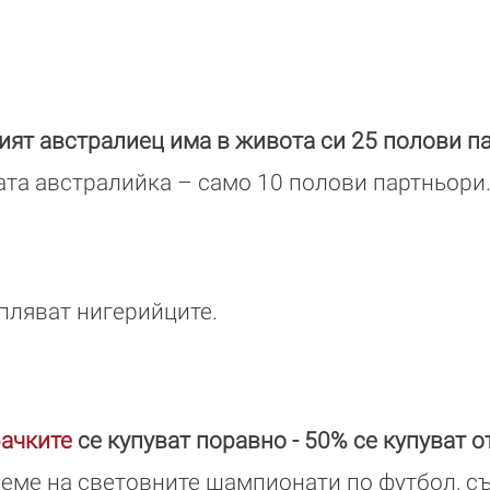
ят австралиец има в живота си 25 полови п
та австралийка – само 10 полови партньори
пляват нигерийците.
рачките
се купуват поравно - 50% се купуват о
време на световните шампионати по футбол, 