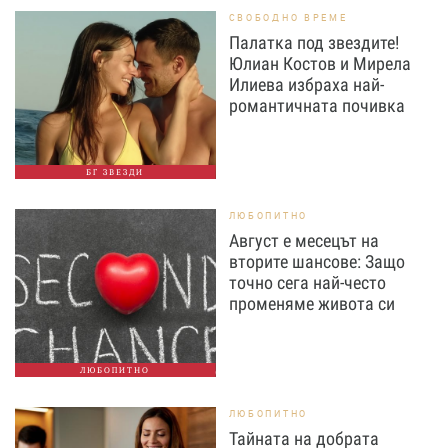
СВОБОДНО ВРЕМЕ
Палатка под звездите!
Юлиан Костов и Мирела
Илиева избраха най-
романтичната почивка
БГ ЗВЕЗДИ
ЛЮБОПИТНО
Август е месецът на
вторите шансове: Защо
точно сега най-често
променяме живота си
ЛЮБОПИТНО
ЛЮБОПИТНО
Тайната на добрата