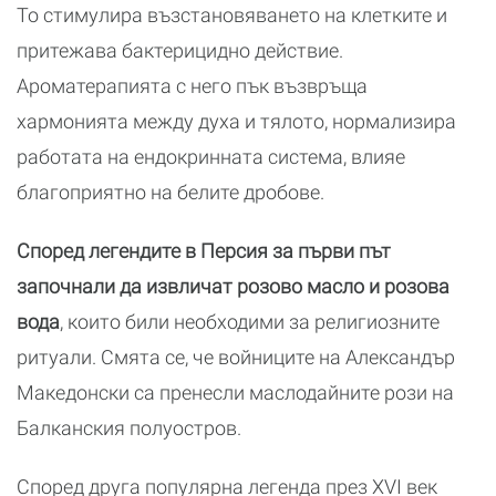
То стимулира възстановяването на клетките и
притежава бактерицидно действие.
Ароматерапията с него пък възвръща
хармонията между духа и тялото, нормализира
работата на ендокринната система, влияе
благоприятно на белите дробове.
Според легендите в Персия за първи път
започнали да извличат розово масло и розова
вода
, които били необходими за религиозните
ритуали. Смята се, че войниците на Александър
Македонски са пренесли маслодайните рози на
Балканския полуостров.
Според друга популярна легенда през XVI век