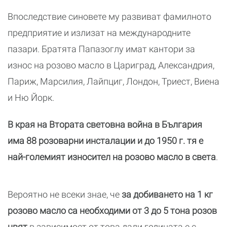
Впоследствие синовете му развиват фамилното
предприятие и излизат на международните
пазари. Братята Папазоглу имат кантори за
износ на розово масло в Цариград, Александрия,
Париж, Марсилия, Лайпциг, Лондон, Триест, Виена
и Ню Йорк.
В края на Втората световна война в България
има 88 розоварни инсталации и до 1950 г. тя е
най-големият износител на розово масло в света
.
Вероятно не всеки знае, че
за добиването на 1 кг
розово масло са необходими от 3 до 5 тона розов
цвят
в зависимост от това дали годината е с