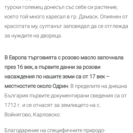
турски големец донесъл със себе си растение,
което той много харесал в гр. Дамаск. Опиянен от
красотата му, султанът заповядал да се отглежда
за нуждите на двореца.
В Европа търговията с розово масло започнала
през 16 век, а първите данни за розови
насаждения по нашите земи са от 17 век –
местностите около Одрин
. В пределите на днешна
България първите документирани сведения са от
1712 г. и се отнасят за землището на с.
Войнягово, Карловско.
Благодарение на специфичните природо-