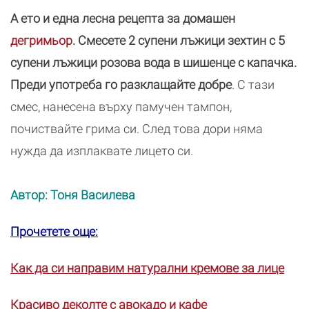
А ето и една лесна рецепта за домашен
дегримьор
. Смесете 2 супени лъжици зехтин с 5
супени лъжици розова вода в шишенце с капачка.
Преди употреба го разклащайте добре
. С тази
смес, нанесена върху памучен тампон,
почиствайте грима си. След това дори няма
нужда да изплаквате лицето си.
Автор: Тоня Василева
Прочетете още:
Как да си направим натурални кремове за лице
Красиво деколте с авокадо и кафе