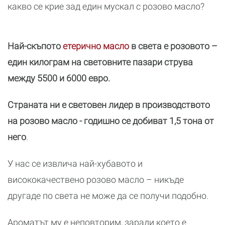
какво се крие зад един мускал с розово масло?
Най-скъпото
етерично масло
в света е розовото –
един килограм на световните пазари струва
между 5500 и 6000 евро.
Страната ни е световен лидер в производството
на розово масло - годишно се добиват 1,5 тона от
него
.
У нас се извлича най-хубавото и
висококачествено розово масло – никъде
другаде по света не може да се получи подобно.
Ароматът му е неповторим, заради което е