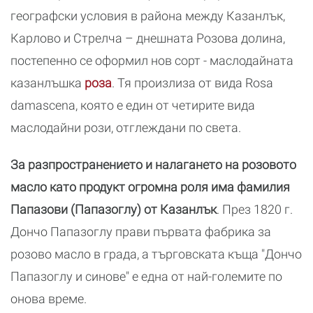
географски условия в района между Казанлък,
Карлово и Стрелча – днешната Розова долина,
постепенно се оформил нов сорт - маслодайната
казанлъшка
роза
. Тя произлиза от вида Rosa
damascena, която е един от четирите вида
маслодайни рози, отглеждани по света.
За разпространението и налагането на розовото
масло като продукт огромна роля има фамилия
Папазови (Папазоглу) от Казанлък
. През 1820 г.
Дончо Папазоглу прави първата фабрика за
розово масло в града, а търговската къща "Дончо
Папазоглу и синове" е една от най-големите по
онова време.