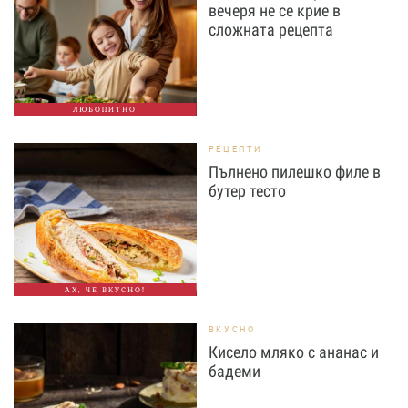
вечеря не се крие в
сложната рецепта
ЛЮБОПИТНО
РЕЦЕПТИ
Пълнено пилешко филе в
бутер тесто
АХ, ЧЕ ВКУСНО!
ВКУСНО
Кисело мляко с ананас и
бадеми