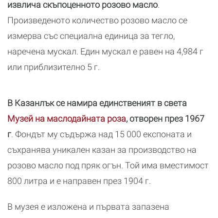
извлича скъпоценното розово масло
.
Произведеното количество розово масло се
измерва със специална единица за тегло,
наречена мускал. Един мускал е равен на 4,984 г
или приблизително 5 г.
В Казанлък се намира единственият в света
Музей на маслодайната роза
, отворен през 1967
г
. Фондът му съдържа над 15 000 експоната и
съхранява уникален казан за производство на
розово масло под пряк огън. Той има вместимост
800 литра и е направен през 1904 г.
В музея е изложена и първата запазена