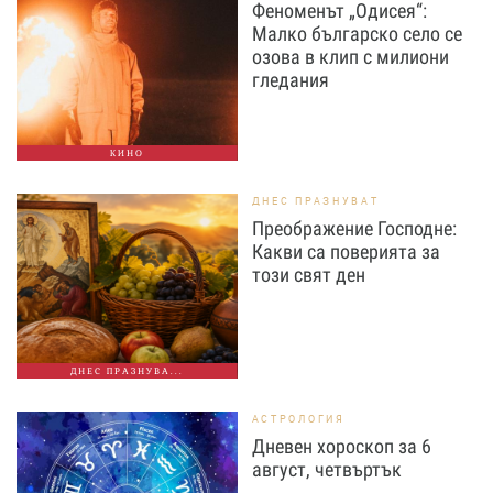
Феноменът „Одисея“:
Малко българско село се
озова в клип с милиони
гледания
КИНО
ДНЕС ПРАЗНУВАТ
Преображение Господне:
Какви са поверията за
този свят ден
ДНЕС ПРАЗНУВА...
АСТРОЛОГИЯ
Дневен хороскоп за 6
август, четвъртък