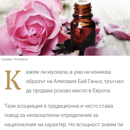
Снимка:
Thinkstock
К
ажем ли мускали, в ума ни изниква
образът на Алековия Бай Ганьо, тръгнал
да продава розово масло в Европа.
Тази асоциация е традиционна и често става
повод за неласкателни определения за
националния ни характер. Но всъщност знаем ли