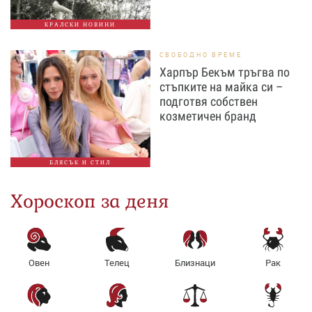
КРАЛСКИ НОВИНИ
СВОБОДНО ВРЕМЕ
Харпър Бекъм тръгва по
стъпките на майка си –
подготвя собствен
козметичен бранд
БЛЯСЪК И СТИЛ
Хороскоп за деня
Овен
Телец
Близнаци
Рак