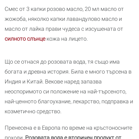
Смес от 3 капки розово масло, 20 мл масло от
жожоба, няколко капки лавандулово масло и
масло от лайка прави чудеса с изсушената от
силното слънце
кожа на лицето.
Що се отнася до розовата вода, тя също има
богата и древна история. Била е много търсена в
Индия и Китай. Векове наред запазва
неоспоримото си положение на най-търсеното,
най-ценното благоухание, лекарство, подправка и
козметично средство.
Пренесена е в Европа по време на кръстоносните
походи.
Розовата вода е вторичен продукт от