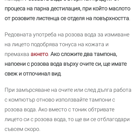
процеса на парна дестилация, при който маслото
от розовите листенца се отделя на повърхността
.
Редовната употреба на розова вода за измиване
на лицето подобрява тонуса на кожата и
премахва
акнето
.
Ако сложите два тампона,
напоени с розова вода върху очите си, ще имате
свеж и отпочинал вид
.
При замърсяване на очите или след дълга работа
с компютър отново използвайте тампони с
розова вода. Ако вместо с тоник обтривате
лицето си с розова вода, то ще ви се отблагодари
съвсем скоро.