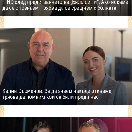
TINO след представянето на „Била си ти“: Ако искаме
да се опознаем, трябва да се срещнем с болката
Калин Сърменов: За да знаем накъде отиваме,
трябва да помним кои са били преди нас