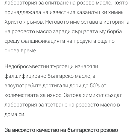
лаборатория за опитване на розово масло, която
принадлежала на известния казанлъшки химик
Христо Яръмов. Неговото име остава в историята
на розовото масло заради сърцатата му борба
срещу фалшификацията на продукта още по
онова време.
Недобросъвестни търговци изнасяли
фалшифицирано българско масло, а
злоупотребите достигали дори до 50% от
количествата за износ. Затова химикът създал
лаборатория за тестване на розовото масло в
дома си.
За високото качество на българското розово