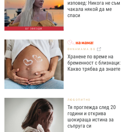
изповед: Никога не съм
чакала някой да ме
спаси
БГ ЗВЕЗДИ
OHNAMAMA.BG
Хранене по време на
бременност с близнаци:
Какво трябва да знаете
ЛЮБОПИТНО
Тя проглежда след 20
години и открива
шокираща истина за
съпруга си