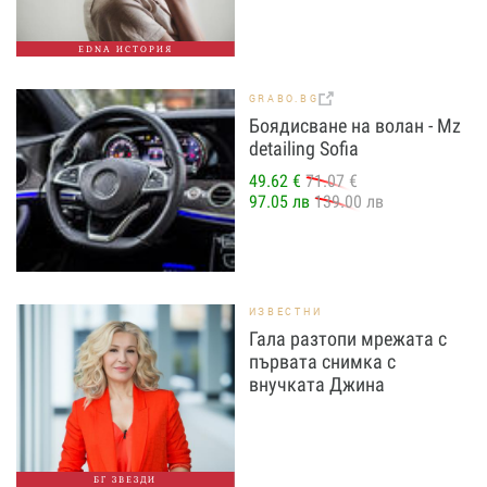
EDNA ИСТОРИЯ
GRABO.BG
Боядисване на волан - Mz
detailing Sofia
49.62 €
71.07 €
97.05 лв
139.00 лв
ИЗВЕСТНИ
Гала разтопи мрежата с
първата снимка с
внучката Джина
БГ ЗВЕЗДИ