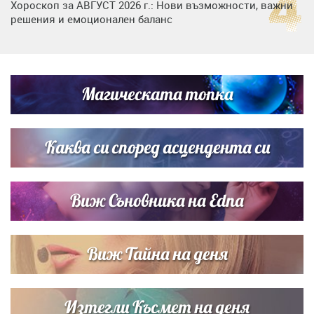
Хороскоп за АВГУСТ 2026 г.: Нови възможности, важни
решения и емоционален баланс
Дъщерята на Гала - Мари отплава с любимия и двете
си деца на семейна морска приказка
Магическата топка
Звездна ваканция в Майорка: Дженифър Анистън,
Кортни Кокс и Джим Къртис заедно на яхта
Каква си според асцендента си
Виж Съновника на Edna
Виж Тайна на деня
Изтегли Късмет на деня