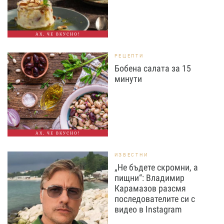
АХ, ЧЕ ВКУСНО!
РЕЦЕПТИ
Бобена салата за 15
минути
АХ, ЧЕ ВКУСНО!
ИЗВЕСТНИ
„Не бъдете скромни, а
пищни“: Владимир
Карамазов разсмя
последователите си с
видео в Instagram