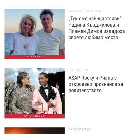
СВОБОДНО ВРЕМЕ
„Тук сме най-щастливи“:
Радина Кърджилова и
Пламен Димов издадоха
своето любимо място
БГ ЗВЕЗДИ
ИЗВЕСТНИ
A$AP Rocky и Риана с
откровено признание за
родителството
ОТ ХОЛИВУД
ЛЮБОПИТНО