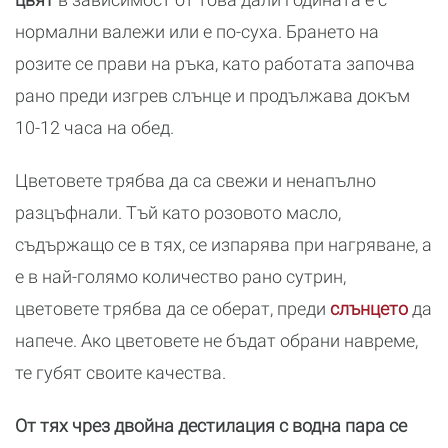
нормални валежи или е по-суха. Брането на
розите се прави на ръка, като работата започва
рано преди изгрев слънце и продължава докъм
10-12 часа на обед.
Цветовете трябва да са свежи и ненапълно
разцъфнали. Тъй като розовото масло,
съдържащо се в тях, се изпарява при нагряване, а
е в най-голямо количество рано сутрин,
цветовете трябва да се оберат, преди
слънцето
да
напече. Ако цветовете не бъдат обрани навреме,
те губят своите качества.
От тях чрез двойна дестилация с водна пара се