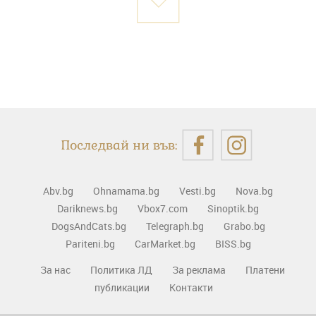
Последвай ни във:
Abv.bg
Ohnamama.bg
Vesti.bg
Nova.bg
Dariknews.bg
Vbox7.com
Sinoptik.bg
DogsAndCats.bg
Telegraph.bg
Grabo.bg
Pariteni.bg
CarMarket.bg
BISS.bg
За нас
Политика ЛД
За реклама
Платени
публикации
Контакти