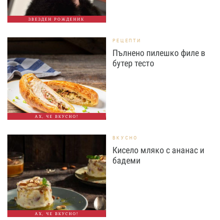
ЗВЕЗДЕН РОЖДЕНИК
РЕЦЕПТИ
Пълнено пилешко филе в
бутер тесто
АХ, ЧЕ ВКУСНО!
ВКУСНО
Кисело мляко с ананас и
бадеми
АХ, ЧЕ ВКУСНО!