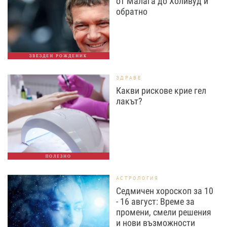
от Малага до Холивуд и
обратно
ЗВЕЗДЕН РОЖДЕНИК
ЗДРАВЕ
Какви рискове крие гел
лакът?
ПОЛЕЗНО
АСТРОЛОГИЯ
Седмичен хороскоп за 10
- 16 август: Време за
промени, смели решения
и нови възможности