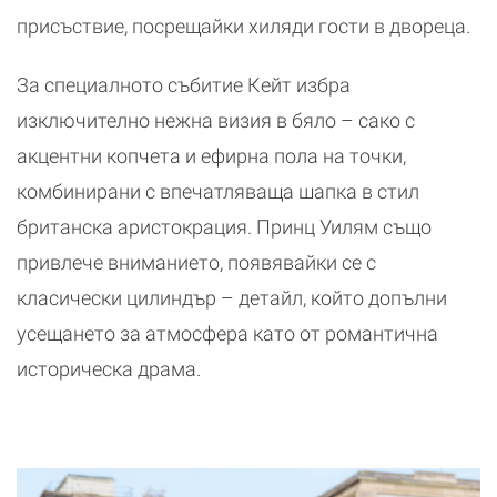
присъствие, посрещайки хиляди гости в двореца.
За специалното събитие Кейт избра
изключително нежна визия в бяло – сако с
акцентни копчета и ефирна пола на точки,
комбинирани с впечатляваща шапка в стил
британска аристокрация. Принц Уилям също
привлече вниманието, появявайки се с
класически цилиндър – детайл, който допълни
усещането за атмосфера като от романтична
историческа драма.