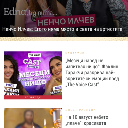
Ненчо Илчев: Егото няма място в света на артистите
ИЗВЕСТНИ
„Месеци наред не
изпитвах нищо“: Жаклин
Таракчи разкрива най-
скритите си емоции пред
„The Voice Cast“
БГ ЗВЕЗДИ
ДНЕС ПРАЗНУВАТ
На 10 август небето
„плаче“: красивата