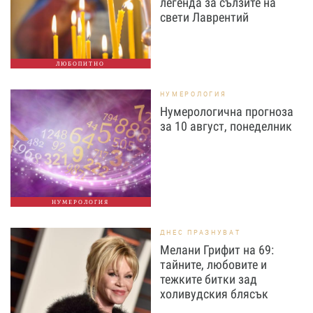
легенда за сълзите на
свети Лаврентий
ЛЮБОПИТНО
НУМЕРОЛОГИЯ
Нумерологична прогноза
за 10 август, понеделник
НУМЕРОЛОГИЯ
ДНЕС ПРАЗНУВАТ
Мелани Грифит на 69:
тайните, любовите и
тежките битки зад
холивудския блясък