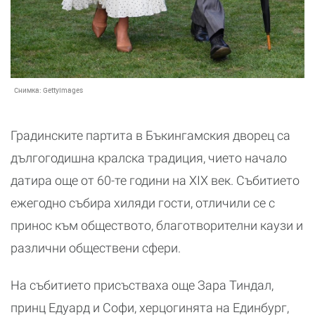
Снимка:
GettyImages
Градинските партита в Бъкингамския дворец са
дългогодишна кралска традиция, чието начало
датира още от 60-те години на XIX век. Събитието
ежегодно събира хиляди гости, отличили се с
принос към обществото, благотворителни каузи и
различни обществени сфери.
На събитието присъстваха още Зара Тиндал,
принц Едуард и Софи, херцогинята на Единбург,