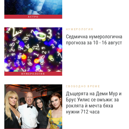
АСТРО
НУМЕРОЛОГИЯ
Седмична нумерологична
прогноза за 10 - 16 август
НУМЕРОЛОГИЯ
СВОБОДНО ВРЕМЕ
Дъщерята на Деми Мур и
Брус Уилис се омъжи: за
роклята ѝ мечта бяха
нужни 712 часа