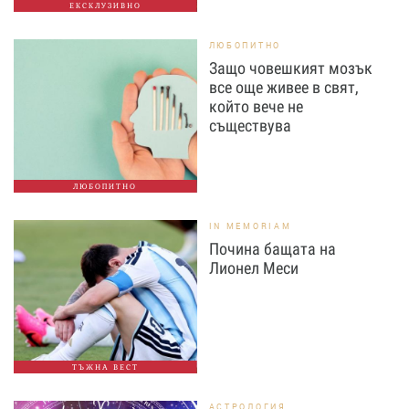
ЕКСКЛУЗИВНО
ЛЮБОПИТНО
Защо човешкият мозък
все още живее в свят,
който вече не
съществува
ЛЮБОПИТНО
IN MEMORIAM
Почина бащата на
Лионел Меси
ТЪЖНА ВЕСТ
АСТРОЛОГИЯ