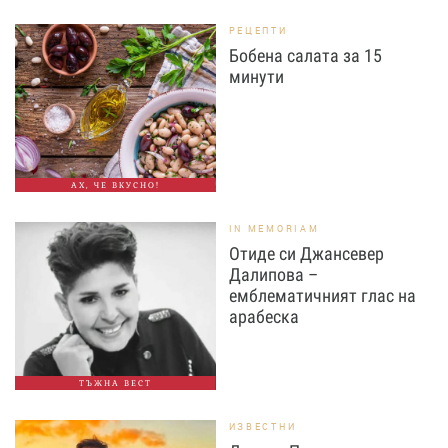
РЕЦЕПТИ
Бобена салата за 15
минути
АХ, ЧЕ ВКУСНО!
IN MEMORIAM
Отиде си Джансевер
Далипова –
емблематичният глас на
арабеска
ТЪЖНА ВЕСТ
ИЗВЕСТНИ