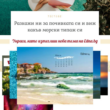
ТЕСТОВЕ
Разкажи ни за почивката си и виж
какъв морски типаж си
Украси, като изтеглиш нова тема на Edna.bg
Оферти
АСТРОЛОГИЯ
Дневен хороскоп за 9
август, неделя