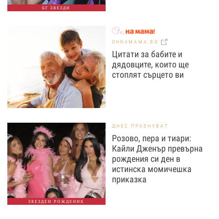
БГ ЗВЕЗДИ
OHNAMAMA.BG
Цитати за бабите и
дядовците, които ще
стоплят сърцето ви
ДНЕС ПРАЗНУВАТ
Розово, пера и тиари:
Кайли Дженър превърна
рождения си ден в
истинска момичешка
приказка
ЗВЕЗДЕН РОЖДЕНИК