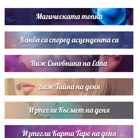
Любомира Башева разтопи мрежата с най-нежните
кадри с Башар Рахал и малкия им син
Магическата топка
Дъщерята на Тодор Батков вдигна сватба, Стоичков и
Братя Аргирови я изненадаха с песен
Каква си според асцендента си
Виж Съновника на Edna
Виж Тайна на деня
Изтегли Късмет на деня
Изтегли Карта Таро на деня