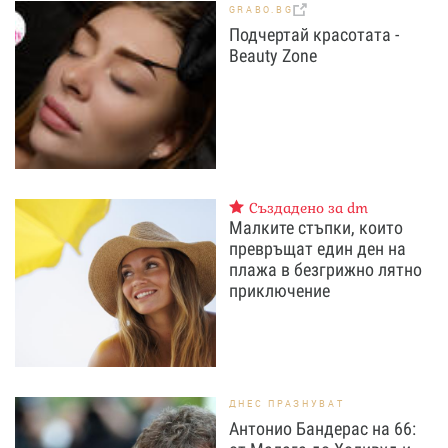
GRABO.BG
Подчертай красотата -
Beauty Zone
Създадено за dm
Малките стъпки, които
превръщат един ден на
плажа в безгрижно лятно
приключение
ДНЕС ПРАЗНУВАТ
Антонио Бандерас на 66: