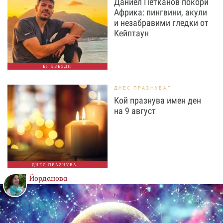
Даниел Петканов покори
Африка: пингвини, акули
и незабравими гледки от
Кейптаун
БГ ЗВЕЗДИ
ДНЕС ПРАЗНУВАТ
Кой празнува имен ден
на 9 август
ДНЕС ПРАЗНУВА...
Йорданова