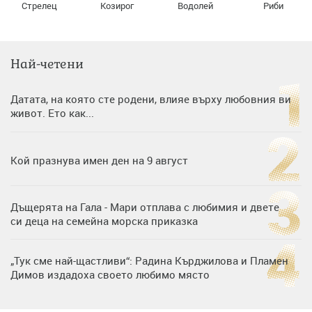
Стрелец
Козирог
Водолей
Риби
Най-четени
Датата, на която сте родени, влияе върху любовния ви
живот. Ето как...
Кой празнува имен ден на 9 август
Дъщерята на Гала - Мари отплава с любимия и двете
си деца на семейна морска приказка
„Тук сме най-щастливи“: Радина Кърджилова и Пламен
Димов издадоха своето любимо място