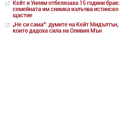
Кейт и Уилям отбелязаха 15 години брак:
семейната им снимка излъчва истинско
щастие
„Не си сама“: думите на Кейт Мидълтън,
които дадоха сила на Оливия Мън