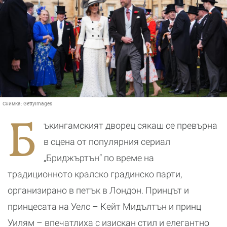
Снимка:
GettyImages
Б
ъкингамският дворец сякаш се превърна
в сцена от популярния сериал
„Бриджъртън“ по време на
традиционното кралско градинско парти,
организирано в петък в Лондон. Принцът и
принцесата на Уелс – Кейт Мидълтън и принц
Уилям – впечатлиха с изискан стил и елегантно