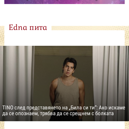
Edna пита
TINO след представянето на „Била си ти“: Ако искаме
да се опознаем, трябва да се срещнем с болката