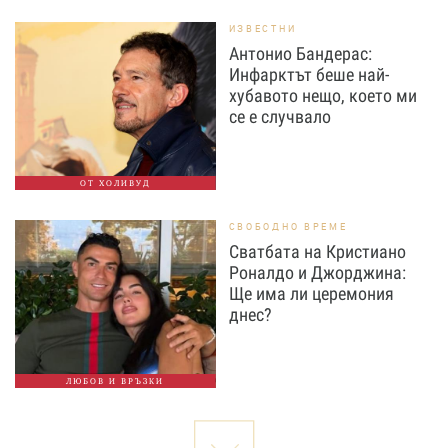
ИЗВЕСТНИ
Антонио Бандерас:
Инфарктът беше най-
хубавото нещо, което ми
се е случвало
ОТ ХОЛИВУД
СВОБОДНО ВРЕМЕ
Сватбата на Кристиано
Роналдо и Джорджина:
Ще има ли церемония
днес?
ЛЮБОВ И ВРЪЗКИ