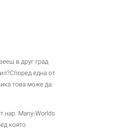
вееш в друг град
убил?Според една от
зика това може да
т.нар. Many-Worlds
ред която