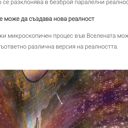
 се разклонява в безброй паралелни реалнос
е може да създава нова реалност
еки микроскопичен процес във Вселената мо
съответно различна версия на реалността.