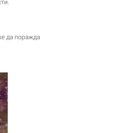
ти.
же да поражда