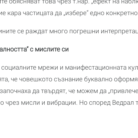
е обясняват това чрез т.нар. „ефект на набл
е кара частицата да „избере“ едно конкретно
ините се раждат много погрешни интерпретац
алността“ с мислите си
и социалните мрежи и манифестационната ку
та, че човешкото съзнание буквално оформя
апочнаха да твърдят, че можем да „привлече
о чрез мисли и вибрации. Но според Ведрал 