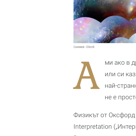
Снимка:
iStock
А
ми ако в 
или си каз
най-стран
не е прос
Физикът от Оксфорд 
Interpretation („Инт