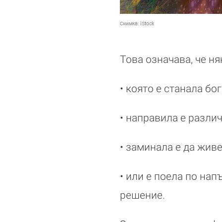
Снимка:
iStock
Това означава, че н
• която е станала бог
• направила е разли
• заминала е да живе
• или е поела по на
решение.