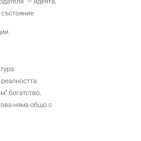
юдателя“ — идеята,
 състояние.
ии.
лтура
 реалността.
м“ богатство,
това няма общо с