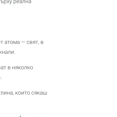
върху реална
т атома — свят, в
кнали.
ват в няколко
.
тлина, които сякаш