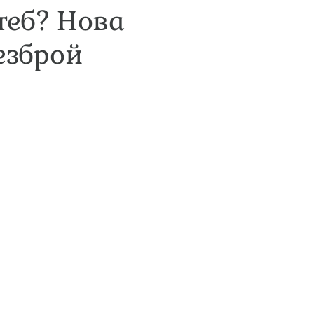
теб? Нова
езброй