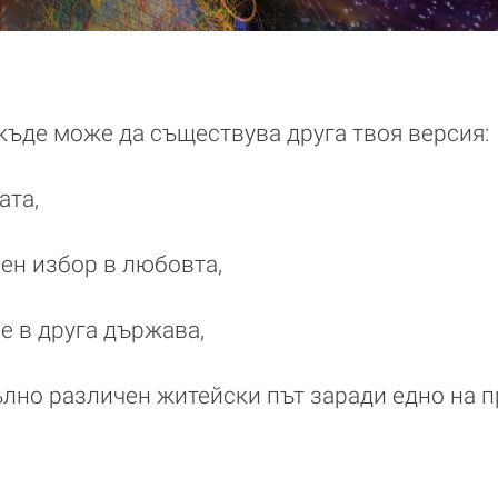
якъде може да съществува друга твоя версия:
ата,
чен избор в любовта,
е в друга държава,
пълно различен житейски път заради едно на 