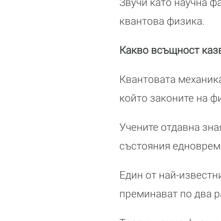
Звучи като научна ф
квантова физика.
Какво всъщност каз
Квантовата механика
който законите на ф
Учените отдавна зна
състояния едновреме
Един от най-известн
преминават по два 