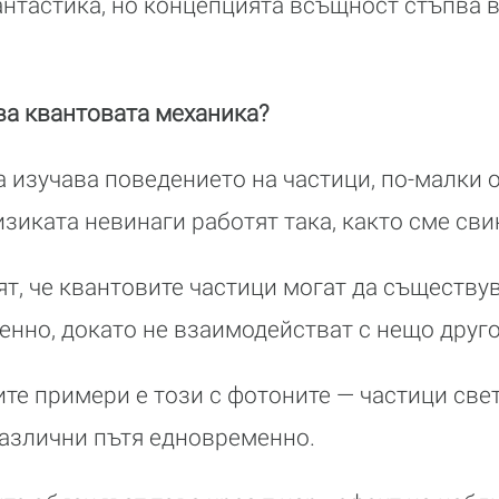
антастика, но концепцията всъщност стъпва 
ва квантовата механика?
 изучава поведението на частици, по-малки о
изиката невинаги работят така, както сме сви
ят, че квантовите частици могат да съществу
нно, докато не взаимодействат с нещо друго
ите примери е този с фотоните — частици све
различни пътя едновременно.