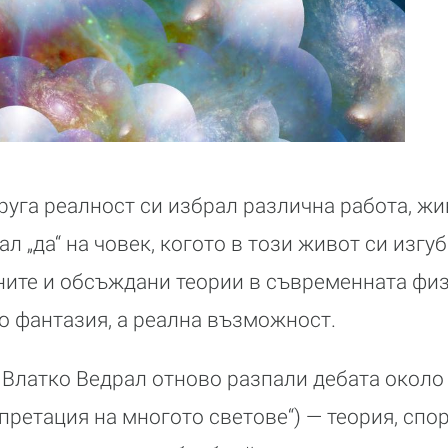
друга реалност си избрал различна работа, жи
ал „да“ на човек, когото в този живот си изг
ните и обсъждани теории в съвременната фи
то фантазия, а реална възможност.
Влатко Ведрал отново разпали дебата около 
ерпретация на многото светове“) — теория, спо