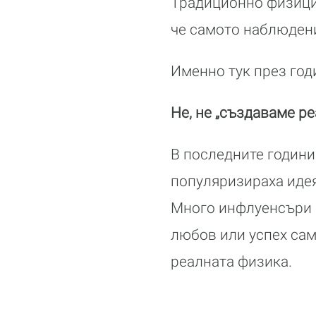
Традиционно физицит
че самото наблюдени
Именно тук през год
Не, не „създаваме ре
В последните годин
популяризираха идея
Много инфлуенсъри з
любов или успех сам
реалната физика.