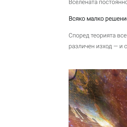
Вселената постоянно
Всяко малко решени
Според теорията вс
различен изход — и 