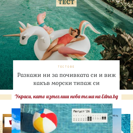
ТЕСТОВЕ
Разкажи ни за почивката си и виж
какъв морски типаж си
Украси, като изтеглиш нова тема на Edna.bg
Оферти