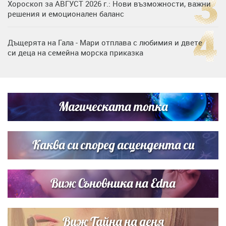
Хороскоп за АВГУСТ 2026 г.: Нови възможности, важни
решения и емоционален баланс
Дъщерята на Гала - Мари отплава с любимия и двете
си деца на семейна морска приказка
„Тук сме най-щастливи“: Радина Кърджилова и Пламен
Димов издадоха своето любимо място
Магическата топка
Дъщерята на Тодор Батков вдигна сватба, Стоичков и
Братя Аргирови я изненадаха с песен
Каква си според асцендента си
Виж Съновника на Edna
Виж Тайна на деня