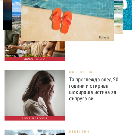
ЛЮБОПИТНО
Тайната на добрата
вечеря не се крие в
сложната рецепта
ЛЮБОПИТНО
ЛЮБОПИТНО
Тя проглежда след 20
години и открива
шокираща истина за
съпруга си
EDNA ИСТОРИЯ
ИЗВЕСТНИ