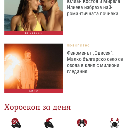
Юлиан Костов и Мирела
Илиева избраха най-
романтичната почивка
БГ ЗВЕЗДИ
ЛЮБОПИТНО
Феноменът „Одисея“:
Малко българско село се
озова в клип с милиони
гледания
КИНО
Хороскоп за деня