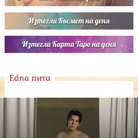
Изтегли Късмет на деня
Изтегли Карта Таро на деня
Edna пита