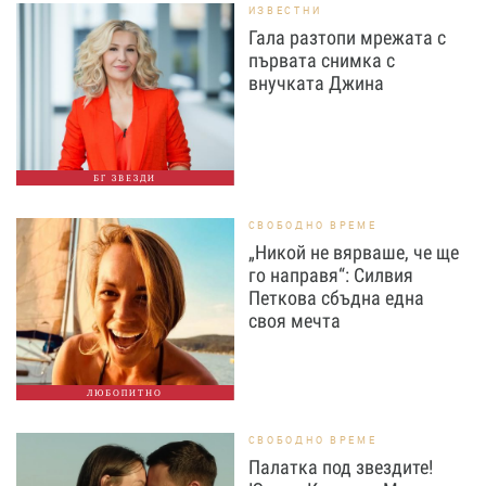
ИЗВЕСТНИ
Гала разтопи мрежата с
първата снимка с
внучката Джина
БГ ЗВЕЗДИ
СВОБОДНО ВРЕМЕ
„Никой не вярваше, че ще
го направя“: Силвия
Петкова сбъдна една
своя мечта
ЛЮБОПИТНО
СВОБОДНО ВРЕМЕ
Палатка под звездите!