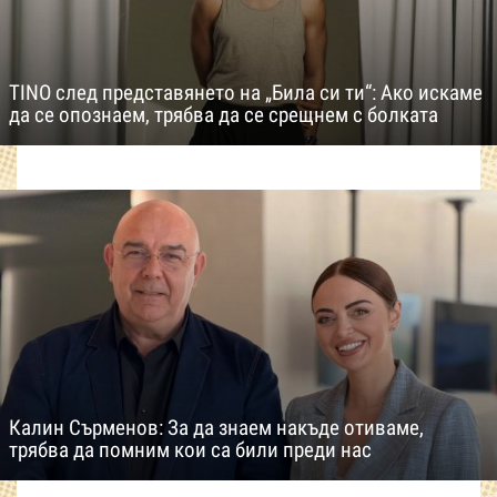
TINO след представянето на „Била си ти“: Ако искаме
да се опознаем, трябва да се срещнем с болката
Калин Сърменов: За да знаем накъде отиваме,
трябва да помним кои са били преди нас