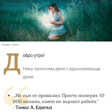
Снимка:
iStock
Д
обро утро!
Нека започнем деня с вдъхновяващи
думи:
„Не съм се провалил. Просто намерих 10
000 начина, които не вършат работа.“
-
Томас А. Едисън