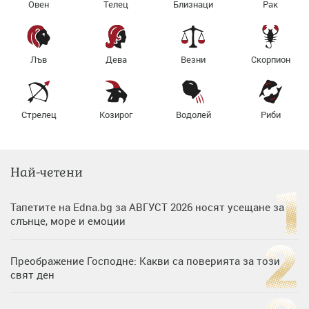
Овен
Телец
Близнаци
Рак
Лъв
Дева
Везни
Скорпион
Стрелец
Козирог
Водолей
Риби
Най-четени
Тапетите на Edna.bg за АВГУСТ 2026 носят усещане за
слънце, море и емоции
Преображение Господне: Какви са поверията за този
свят ден