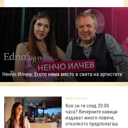
Ненчо Илчев: Егото няма място в света на артистите
ЛЮБОПИТНО
Коя си ти след 20:00
часа? Вечерните навици
издават много повече,
отколкото предполагаш