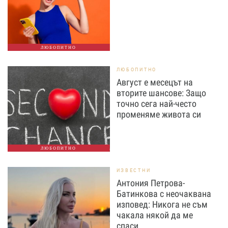
ЛЮБОПИТНО
ЛЮБОПИТНО
Август е месецът на
вторите шансове: Защо
точно сега най-често
променяме живота си
ЛЮБОПИТНО
ИЗВЕСТНИ
Антония Петрова-
Батинкова с неочаквана
изповед: Никога не съм
чакала някой да ме
спаси