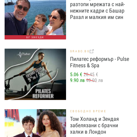
разтопи мрежата с най-
нежните кадри с Башар
Рахал и малкия им син
БГ ЗВЕЗДИ
GRABO.BG
Пилатес реформър - Pulse
Fitness & Spa
5.06 €
20.45 €
9.90 лв
40.00 лв
СВОБОДНО ВРЕМЕ
Том Холанд и Зендая
забелязани с брачни
халки в Лондон