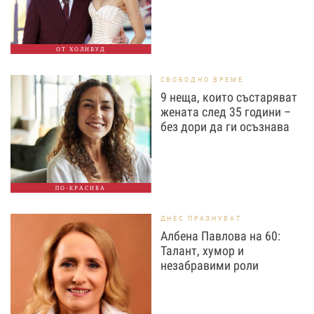
ОТ ХОЛИВУД
СВОБОДНО ВРЕМЕ
9 неща, които състаряват
жената след 35 години –
без дори да ги осъзнава
ПО-КРАСИВА
ДНЕС ПРАЗНУВАТ
Албена Павлова на 60:
Талант, хумор и
незабравими роли