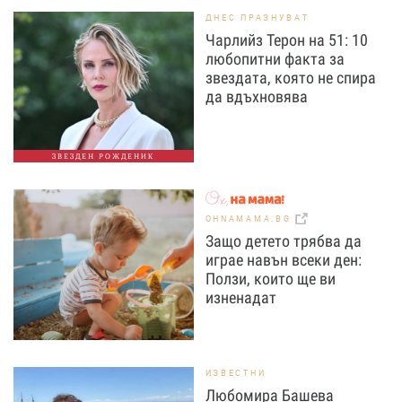
ДНЕС ПРАЗНУВАТ
Чарлийз Терон на 51: 10
любопитни факта за
звездата, която не спира
да вдъхновява
ЗВЕЗДЕН РОЖДЕНИК
OHNAMAMA.BG
Защо детето трябва да
играе навън всеки ден:
Ползи, които ще ви
изненадат
ИЗВЕСТНИ
Любомира Башева