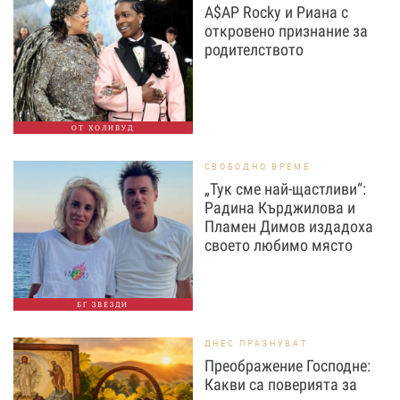
A$AP Rocky и Риана с
откровено признание за
родителството
ОТ ХОЛИВУД
СВОБОДНО ВРЕМЕ
„Тук сме най-щастливи“:
Радина Кърджилова и
Пламен Димов издадоха
своето любимо място
БГ ЗВЕЗДИ
ДНЕС ПРАЗНУВАТ
Преображение Господне:
Какви са поверията за