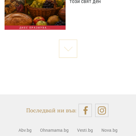
този свят ден
ДНЕС ПРАЗНУВА...
Последвай ни във:
Abv.bg
Ohnamama.bg
Vesti.bg
Nova.bg