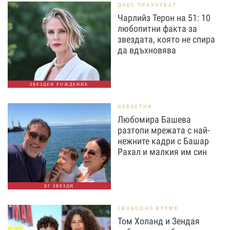
ДНЕС ПРАЗНУВАТ
Чарлийз Терон на 51: 10
любопитни факта за
звездата, която не спира
да вдъхновява
ЗВЕЗДЕН РОЖДЕНИК
ИЗВЕСТНИ
Любомира Башева
разтопи мрежата с най-
нежните кадри с Башар
Рахал и малкия им син
БГ ЗВЕЗДИ
СВОБОДНО ВРЕМЕ
Том Холанд и Зендая