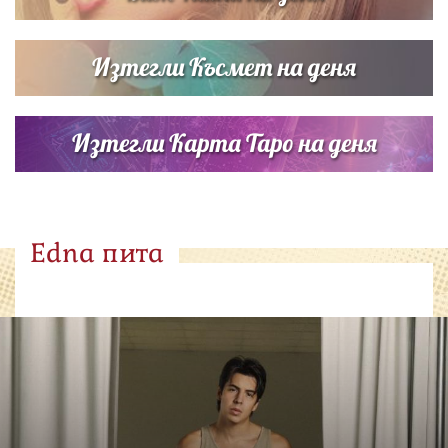
Изтегли Късмет на деня
Изтегли Карта Таро на деня
Edna пита