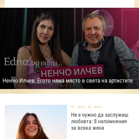
Ненчо Илчев: Егото няма място в света на артистите
ОТ МЕН ЗА МЕН
Не е нужно да заслужиш
любовта: 8 напомняния
за всяка жена