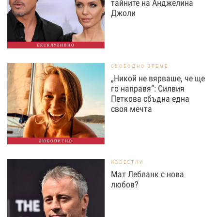
тайните на Анджелина
Джоли
ЕКСКЛУЗИВНО
СВОБОДНО ВРЕМЕ
„Никой не вярваше, че ще
го направя“: Силвия
Петкова сбъдна една
своя мечта
ЛЮБОПИТНО
ИЗВЕСТНИ
Мат Лебланк с нова
любов?