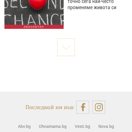
точно сега най-често
променяме живота си
ЛЮБОПИТНО
Последвай ни във:
Abv.bg
Ohnamama.bg
Vesti.bg
Nova.bg