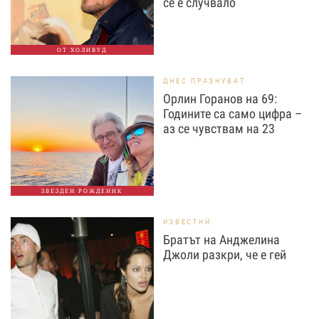
се е случвало
ОТ ХОЛИВУД
ДНЕС ПРАЗНУВАТ
Орлин Горанов на 69:
Годините са само цифра –
аз се чувствам на 23
ЗВЕЗДЕН РОЖДЕНИК
ИЗВЕСТНИ
Братът на Анджелина
Джоли разкри, че е гей