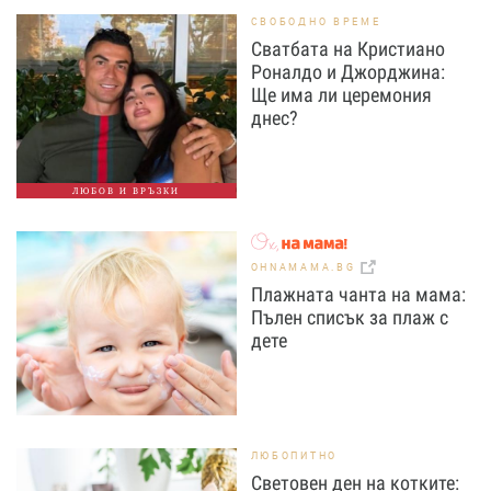
СВОБОДНО ВРЕМЕ
Сватбата на Кристиано
Роналдо и Джорджина:
Ще има ли церемония
днес?
ЛЮБОВ И ВРЪЗКИ
OHNAMAMA.BG
Плажната чанта на мама:
Пълен списък за плаж с
дете
ЛЮБОПИТНО
Световен ден на котките: