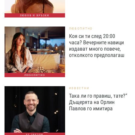
ЛЮБОВ И ВРЪЗКИ
ЛЮБОПИТНО
Коя си ти след 20:00
часа? Вечерните навици
издават много повече,
отколкото предполагаш
ЛЮБОПИТНО
ИЗВЕСТНИ
Така ли го правиш, тате?“
Дъщерята на Орлин
Павлов го имитира
БГ ЗВЕЗДИ