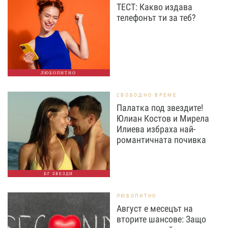
ТЕСТ: Какво издава
телефонът ти за теб?
ЛЮБОПИТНО
СВОБОДНО ВРЕМЕ
Палатка под звездите!
Юлиан Костов и Мирела
Илиева избраха най-
романтичната почивка
БГ ЗВЕЗДИ
ЛЮБОПИТНО
Август е месецът на
вторите шансове: Защо