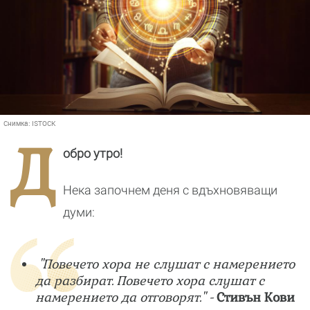
Снимка:
ISTOCK
Д
обро утро!
Нека започнем деня с вдъхновяващи
думи:
"Повечето хора не слушат с намерението
да разбират. Повечето хора слушат с
намерението да отговорят." -
Стивън Кови