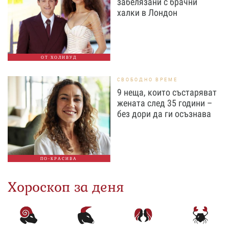
забелязани с брачни
халки в Лондон
ОТ ХОЛИВУД
СВОБОДНО ВРЕМЕ
9 неща, които състаряват
жената след 35 години –
без дори да ги осъзнава
ПО-КРАСИВА
Хороскоп за деня