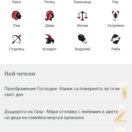
Овен
Телец
Близнаци
Рак
Лъв
Дева
Везни
Скорпион
Стрелец
Козирог
Водолей
Риби
Най-четени
Преображение Господне: Какви са поверията за този
свят ден
Дъщерята на Гала - Мари отплава с любимия и двете
си деца на семейна морска приказка