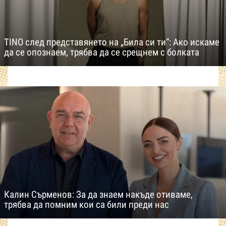
TINO след представянето на „Била си ти“: Ако искаме
да се опознаем, трябва да се срещнем с болката
Калин Сърменов: За да знаем накъде отиваме,
трябва да помним кои са били преди нас