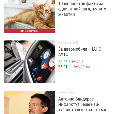
10 любопитни факта за
едни от най-загадъчните
животни
ЛЮБОПИТНО
GRABO.BG
За автомобила - НАНС
АУТО
38.35 €
76.69 €
75.01 лв
149.99 лв
ИЗВЕСТНИ
Антонио Бандерас:
Инфарктът беше най-
хубавото нещо, което ми