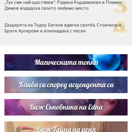
„Тук сме най-щастливи“: Радина Кърджилова и Пламен
Димов издадоха своето любимо място
Дъщерята на Тодор Батков вдигна сватба, Стоичков и
Братя Аргирови я изненадаха с песен
Дневен хороскоп за 6 август, четвъртък
Магическата топка
Списъкът е ясен: Джей Ло и Риана във ВИП гостите на
сватбата на Роналдо
Каква си според асцендента си
Виж Съновника на Edna
Виж Тайна на деня