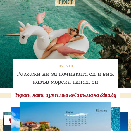
ТЕСТОВЕ
Разкажи ни за почивката си и виж
какъв морски типаж си
Украси, като изтеглиш нова тема на Edna.bg
Оферти